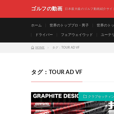
ゴルフの動画
日本最大級のゴルフ動画紹介サイ
ホーム
世界のトッププロ・男子
世界のト
ドライバー
フェアウェイウッド
ユーテ
HOME
タグ：TOUR AD VF
タグ：TOUR AD VF
クラブセッティ