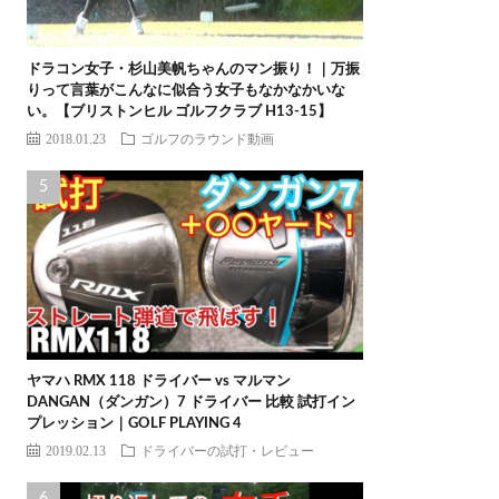
ドラコン女子・杉山美帆ちゃんのマン振り！｜万振
りって言葉がこんなに似合う女子もなかなかいな
い。【ブリストンヒル ゴルフクラブ H13-15】
2018.01.23
ゴルフのラウンド動画
ヤマハ RMX 118 ドライバー vs マルマン
DANGAN（ダンガン）7 ドライバー 比較 試打イン
プレッション｜GOLF PLAYING 4
2019.02.13
ドライバーの試打・レビュー