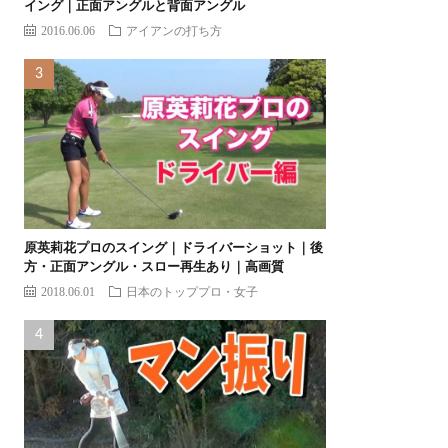
イング｜正面アングルと背面アングル
2016.06.06
アイアンの打ち方
原英莉花プロのスイング｜ドライバーショット｜後
方・正面アングル・スロー再生あり｜高画質
2018.06.01
日本のトッププロ・女子