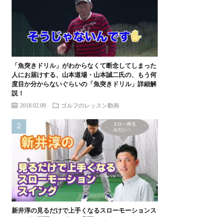
「魚突きドリル」がわからなくて断念してしまった
人にお届けする、山本道場・山本誠二氏の、もう何
度目か分からないぐらいの「魚突きドリル」詳細解
説！
2018.02.09
ゴルフのレッスン動画
新井淳の見るだけで上手くなるスローモーションス