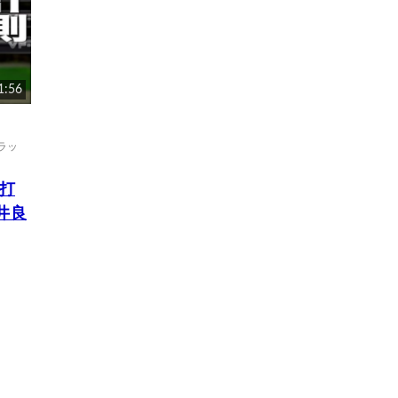
1:56
トラッ
試打
井良