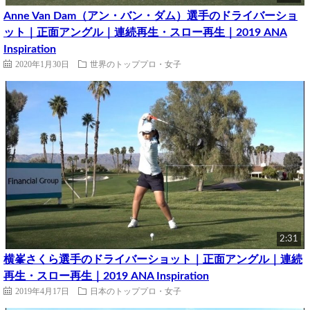
Anne Van Dam（アン・バン・ダム）選手のドライバーショ
ット｜正面アングル｜連続再生・スロー再生｜2019 ANA
Inspiration
2020年1月30日
世界のトッププロ・女子
2:31
横峯さくら選手のドライバーショット｜正面アングル｜連続
再生・スロー再生｜2019 ANA Inspiration
2019年4月17日
日本のトッププロ・女子