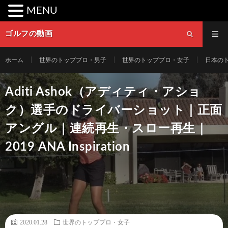
MENU
ゴルフの動画
ホーム
世界のトッププロ・男子
世界のトッププロ・女子
日本の
Aditi Ashok（アディティ・アショ
ク）選手のドライバーショット｜正面
アングル｜連続再生・スロー再生｜
2019 ANA Inspiration
2020.01.28
世界のトッププロ・女子