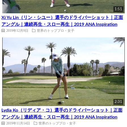
1:51
Xi Yu Lin（リン・シユー）選手のドライバーショット｜正面
アングル｜連続再生・スロー再生｜2019 ANA Inspiration
2019年12月9日
世界のトッププロ・女子
2:31
Lydia Ko（リディア・コ）選手のドライバーショット｜正面
アングル｜連続再生・スロー再生｜2019 ANA Inspiration
2019年11月14日
世界のトッププロ・女子