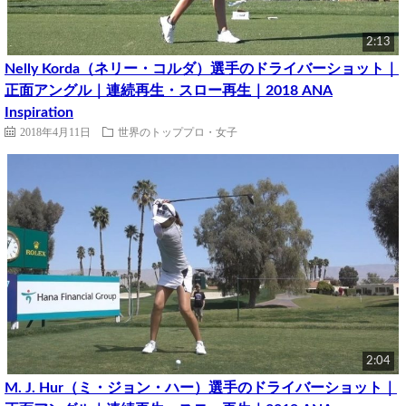
2:13
Nelly Korda（ネリー・コルダ）選手のドライバーショット｜
正面アングル｜連続再生・スロー再生｜2018 ANA
Inspiration
2018年4月11日
世界のトッププロ・女子
2:04
M. J. Hur（ミ・ジョン・ハー）選手のドライバーショット｜