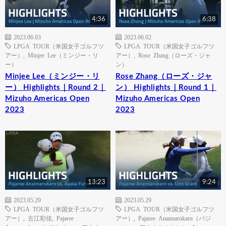
4:36
6:38
2023.06.03
2023.06.02
LPGA TOUR（米国女子ゴルフツ
LPGA TOUR（米国女子ゴルフツ
アー）
,
Minjee Lee（ミンジー・リ
アー）
,
Rose Zhang（ローズ・ジャ
ー）
ン）
Minjee Lee（ミンジー・リ
Rose Zhang（ローズ・ジャ
ー） Highlights｜Round 2｜
ン） Highlights｜Round 1｜
Mizuho Americas Open
Mizuho Americas Open
2023
2023
13:23
9:24
2023.05.29
2023.05.29
LPGA TOUR（米国女子ゴルフツ
LPGA TOUR（米国女子ゴルフツ
アー）
,
古江彩佳
,
Pajaree
アー）
,
Pajaree Anannarukarn（パジ