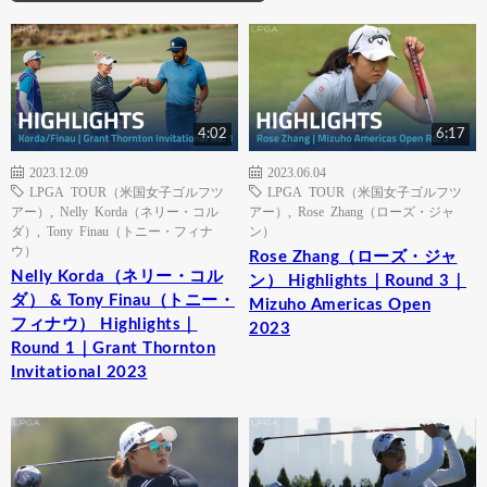
4:02
6:17
2023.12.09
2023.06.04
LPGA TOUR（米国女子ゴルフツ
LPGA TOUR（米国女子ゴルフツ
アー）
,
Nelly Korda（ネリー・コル
アー）
,
Rose Zhang（ローズ・ジャ
ダ）
,
Tony Finau（トニー・フィナ
ン）
ウ）
Rose Zhang（ローズ・ジャ
Nelly Korda（ネリー・コル
ン） Highlights｜Round 3｜
ダ） & Tony Finau（トニー・
Mizuho Americas Open
フィナウ） Highlights｜
2023
Round 1｜Grant Thornton
Invitational 2023