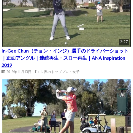
2:27
In-Gee Chun（チョン・インジ）選手のドライバーショット
｜正面アングル｜連続再生・スロー再生｜ANA Inspiration
2019
2019年11月13日
世界のトッププロ・女子