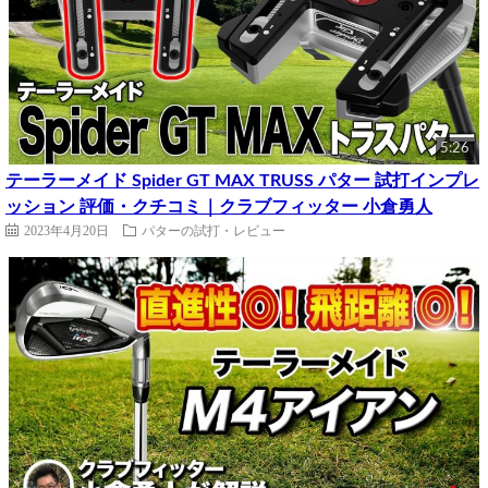
5:26
テーラーメイド Spider GT MAX TRUSS パター 試打インプレ
ッション 評価・クチコミ｜クラブフィッター 小倉勇人
2023年4月20日
パターの試打・レビュー