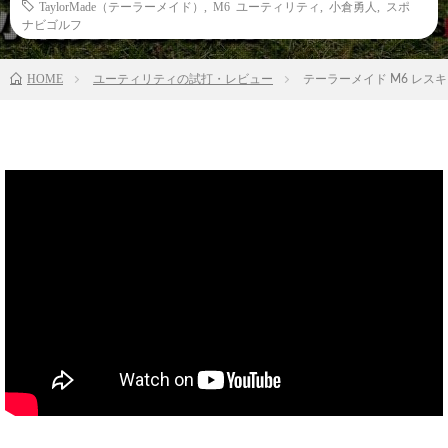
TaylorMade（テーラーメイド）
,
M6 ユーティリティ
,
小倉勇人
,
スポ
ナビゴルフ
HOME
ユーティリティの試打・レビュー
テーラーメイド M6 レ