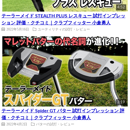
4:52
テーラーメイド STEALTH PLUS レスキュー 試打インプレッ
ション 評価・クチコミ｜クラブフィッター 小倉勇人
2022年5月16日
ユーティリティの試打・レビュー
3:19
テーラーメイド Spider GT パター 試打インプレッション 評
価・クチコミ｜クラブフィッター 小倉勇人
2022年4月2日
パターの試打・レビュー