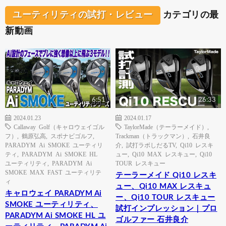
ユーティリティの試打・レビュー
カテゴリの最
新動画
6:51
26:33
2024.01.23
2024.01.17
Callaway Golf（キャロウェイゴル
TaylorMade（テーラーメイド）
,
フ）
,
鶴原弘高
,
スポナビゴルフ
,
Trackman（トラックマン）
,
石井良
PARADYM Ai SMOKE ユーティリ
介
,
試打ラボしだるTV
,
Qi10 レスキ
ティ
,
PARADYM Ai SMOKE HL
ュー
,
Qi10 MAX レスキュー
,
Qi10
ユーティリティ
,
PARADYM Ai
TOUR レスキュー
SMOKE MAX FAST ユーティリテ
テーラーメイド Qi10 レスキ
ィ
ュー、Qi10 MAX レスキュ
キャロウェイ PARADYM Ai
ー、Qi10 TOUR レスキュー
SMOKE ユーティリティ、
試打インプレッション｜プロ
PARADYM Ai SMOKE HL ユ
ゴルファー 石井良介