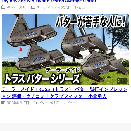
TaylorMade M6 Hybrid tested Average Golfer
2019年1月3日
ユーティリティの試打・レビュー
3:24
テーラーメイド TRUSS（トラス） パター 試打インプレッシ
ョン 評価・クチコミ｜クラブフィッター 小倉勇人
2020年8月17日
パターの試打・レビュー