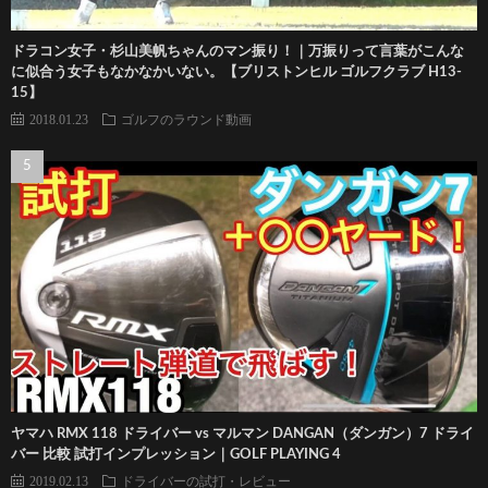
ドラコン女子・杉山美帆ちゃんのマン振り！｜万振りって言葉がこんな
に似合う女子もなかなかいない。【ブリストンヒル ゴルフクラブ H13-
15】
2018.01.23
ゴルフのラウンド動画
ヤマハ RMX 118 ドライバー vs マルマン DANGAN（ダンガン）7 ドライ
バー 比較 試打インプレッション｜GOLF PLAYING 4
2019.02.13
ドライバーの試打・レビュー