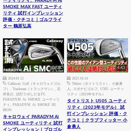
ーティリティ、PARADYM Ai
SMOKE MAX FAST ユーティ
リティ 試打インプレッション
評価・クチコミ｜ゴルフライ
ター 鶴原弘高
13:09
4:43
2024.01.12
2023.10.14
Callaway Golf（キャロウェイゴル
Titleist（タイトリスト）
,
小倉勇
フ）
,
Trackman（トラックマン）
,
石
人
,
スポナビゴルフ
,
U505 ユーティ
井良介
,
試打ラボしだるTV
,
リティ（2023年モデル）
PARADYM Ai SMOKE ユーティリ
タイトリスト U505 ユーティ
ティ
,
PARADYM Ai SMOKE HL
リティ（2023年モデル） 試
IRON
打インプレッション 評価・ク
キャロウェイ PARADYM Ai
チコミ｜クラブフィッター 小
SMOKE ユーティリティ 試打
倉勇人
インプレッション｜プロゴル