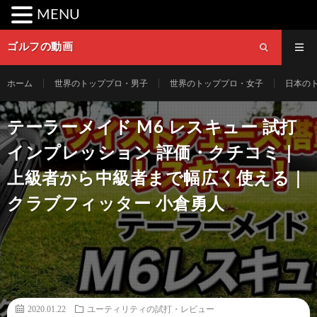
MENU
ゴルフの動画
ホーム
世界のトッププロ・男子
世界のトッププロ・女子
日本の
テーラーメイド M6 レスキュー 試打
インプレッション 評価・クチコミ｜
上級者から中級者まで幅広く使える｜
クラブフィッター 小倉勇人
2020.01.22
ユーティリティの試打・レビュー