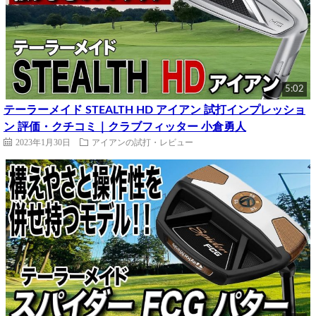
5:02
テーラーメイド STEALTH HD アイアン 試打インプレッショ
ン 評価・クチコミ｜クラブフィッター 小倉勇人
2023年1月30日
アイアンの試打・レビュー