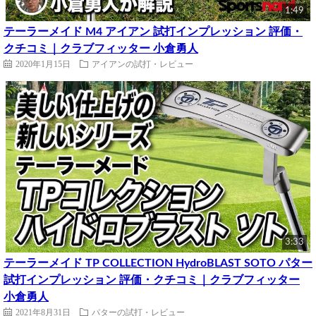
1:49
テーラーメイド M4 アイアン 試打インプレッション 評価・
クチコミ｜クラブフィッター 小倉勇人
2020年1月15日
アイアンの試打・レビュー
3:33
テーラーメイド TP COLLECTION HydroBLAST SOTO パター
試打インプレッション 評価・クチコミ｜クラブフィッター
小倉勇人
2021年8月31日
パターの試打・レビュー