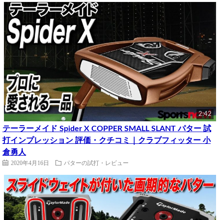
2:42
テーラーメイド Spider X COPPER SMALL SLANT パター 試
打インプレッション 評価・クチコミ｜クラブフィッター 小
倉勇人
2020年4月16日
パターの試打・レビュー