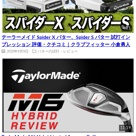
4:21
テーラーメイド Spider X パター、Spider S パター 試打イン
プレッション 評価・クチコミ｜クラブフィッター 小倉勇人
2020年9月9日
パターの試打・レビュー
11:19