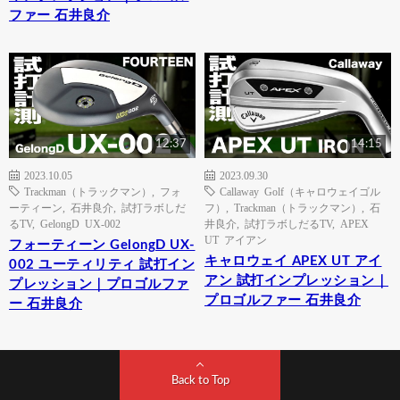
ファー 石井良介
12:37
14:15
2023.10.05
2023.09.30
Trackman（トラックマン）
,
フォ
Callaway Golf（キャロウェイゴル
ーティーン
,
石井良介
,
試打ラボしだ
フ）
,
Trackman（トラックマン）
,
石
るTV
,
GelongD UX-002
井良介
,
試打ラボしだるTV
,
APEX
UT アイアン
フォーティーン GelongD UX-
キャロウェイ APEX UT アイ
002 ユーティリティ 試打イン
アン 試打インプレッション｜
プレッション｜プロゴルファ
プロゴルファー 石井良介
ー 石井良介
Back to Top