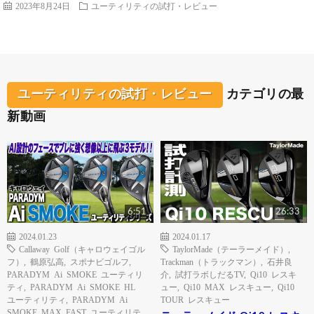
2023年8月24日
ユーティリティの試打・レビュー
ユーティリティの試打・レビュー
カテゴリの最
新動画
6:51
26:33
2024.01.23
2024.01.17
Callaway Golf（キャロウェイゴル
TaylorMade（テーラーメイド）
,
フ）
,
鶴原弘高
,
スポナビゴルフ
,
Trackman（トラックマン）
,
石井良
PARADYM Ai SMOKE ユーティリ
介
,
試打ラボしだるTV
,
Qi10 レスキ
ティ
,
PARADYM Ai SMOKE HL
ュー
,
Qi10 MAX レスキュー
,
Qi10
ユーティリティ
,
PARADYM Ai
TOUR レスキュー
SMOKE MAX FAST ユーティリテ