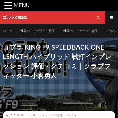
MENU
ゴルフの動画
ホーム
世界のトッププロ・男子
世界のトッププロ・女子
日本の
コブラ KING F9 SPEEDBACK ONE
LENGTH ハイブリッド 試打インプレ
ッション 評価・クチコミ｜クラブフ
ィッター 小倉勇人
2021.02.09
ユーティリティの試打・レビュー