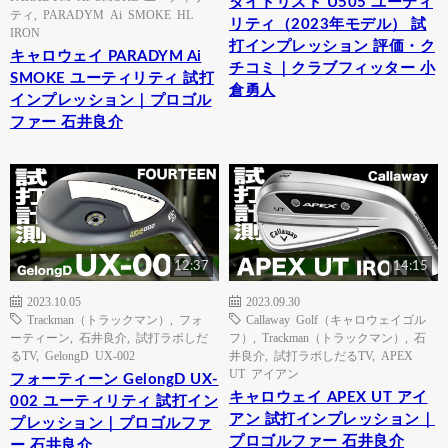
タイトリスト U505 ユーティ
ティ
,
PARADYM Ai SMOKE HL
リティ（2023年モデル） 試
IRON
打インプレッション 評価・ク
キャロウェイ PARADYM Ai
チコミ｜クラブフィッター 小
SMOKE ユーティリティ 試打
倉勇人
インプレッション｜プロゴル
ファー 石井良介
12:37
14:15
2023.10.05
2023.09.30
Trackman（トラックマン）
,
フォ
Callaway Golf（キャロウェイゴル
ーティーン
,
石井良介
,
試打ラボしだ
フ）
,
Trackman（トラックマン）
,
石
るTV
,
GelongD UX-002
井良介
,
試打ラボしだるTV
,
APEX
UT アイアン
フォーティーン GelongD UX-
キャロウェイ APEX UT アイ
002 ユーティリティ 試打イン
アン 試打インプレッション｜
プレッション｜プロゴルファ
プロゴルファー 石井良介
ー 石井良介