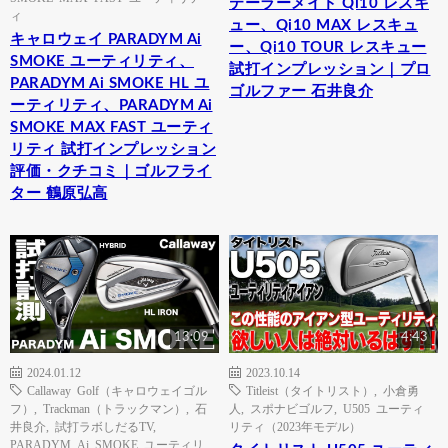
テーラーメイド Qi10 レスキ
ィ
ュー、Qi10 MAX レスキュ
キャロウェイ PARADYM Ai
ー、Qi10 TOUR レスキュー
SMOKE ユーティリティ、
試打インプレッション｜プロ
PARADYM Ai SMOKE HL ユ
ゴルファー 石井良介
ーティリティ、PARADYM Ai
SMOKE MAX FAST ユーティ
リティ 試打インプレッション
評価・クチコミ｜ゴルフライ
ター 鶴原弘高
13:09
4:43
2024.01.12
2023.10.14
Callaway Golf（キャロウェイゴル
Titleist（タイトリスト）
,
小倉勇
フ）
,
Trackman（トラックマン）
,
石
人
,
スポナビゴルフ
,
U505 ユーティ
井良介
,
試打ラボしだるTV
,
リティ（2023年モデル）
PARADYM Ai SMOKE ユーティリ