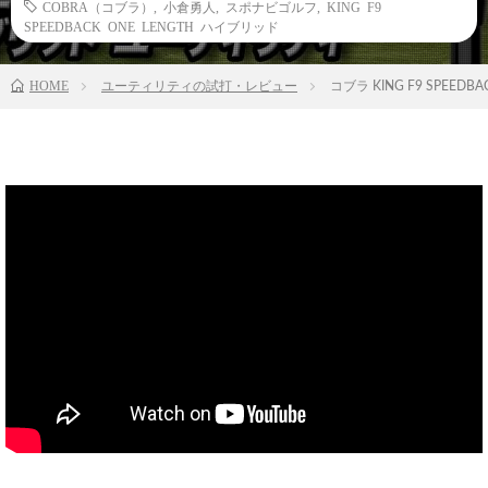
COBRA（コブラ）
,
小倉勇人
,
スポナビゴルフ
,
KING F9
SPEEDBACK ONE LENGTH ハイブリッド
HOME
ユーティリティの試打・レビュー
コブラ KING F9 SPE