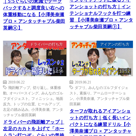
インサイドアウトに振るアイ
｜5:5ぐらいの意識でテーク
アンショットの打ち方｜イン
バックすると調度良い右への
テンショナルフックを打つ練
体重移動になる【小澤美奈瀬
習 【小澤美奈瀬プロ × アンタ
プロ × アンタッチャブル柴田
ッチャブル柴田英嗣③】
英嗣④】
ドライバーの打ち方
アイアンの打ち方
12:56
10:52
2019.06.22
2019.06.21
飛距離アップ
,
切り返し
,
体重移
ダフリ
,
みんなのゴルフダイジェ
動
,
オーバースイング
,
みんなのゴル
スト
,
素振り
,
アームローテーショ
フダイジェスト
,
フィニッシュ
,
地面
ン
,
小澤美奈瀬
,
アンタッチャブル柴
反力
,
トップの位置
,
ヒールアップ
,
田英嗣
左足の踏み込み
,
小澤美奈瀬
,
アンタ
ターフが取れるアイアンショ
ッチャブル柴田英嗣
ットの打ち方｜低く長いイン
ドライバーの飛距離アップ｜
パクトになる練習ドリル【小
左足のカカトを上げて「ホー
澤美奈瀬プロ × アンタッチャ
ムラン打つぞ」ぐらいの気持