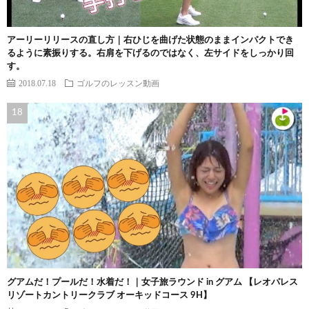
アーリーリリースの直し方｜右ひじを曲げた状態のままインパクトでき
るように素振りする。右肩を下げるのではなく、左サイドをしっかり回
す。
2018.07.18
ゴルフのレッスン動画
グアムだ！プールだ！水着だ！｜女子旅ラウンド in グアム 【レオパレス
リゾートカントリークラブ オーキッドコース 9H】