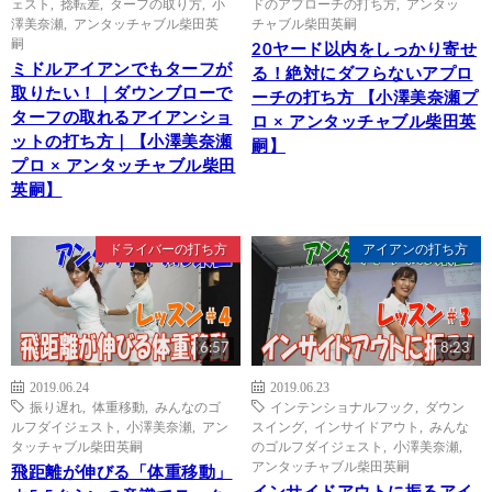
ェスト
,
捻転差
,
ターフの取り方
,
小
ドのアプローチの打ち方
,
アンタッ
澤美奈瀬
,
アンタッチャブル柴田英
チャブル柴田英嗣
嗣
20ヤード以内をしっかり寄せ
ミドルアイアンでもターフが
る！絶対にダフらないアプロ
取りたい！｜ダウンブローで
ーチの打ち方 【小澤美奈瀬プ
ターフの取れるアイアンショ
ロ × アンタッチャブル柴田英
ットの打ち方｜【小澤美奈瀬
嗣】
プロ × アンタッチャブル柴田
英嗣】
ドライバーの打ち方
アイアンの打ち方
6:57
8:23
2019.06.24
2019.06.23
振り遅れ
,
体重移動
,
みんなのゴ
インテンショナルフック
,
ダウン
ルフダイジェスト
,
小澤美奈瀬
,
アン
スイング
,
インサイドアウト
,
みんな
タッチャブル柴田英嗣
のゴルフダイジェスト
,
小澤美奈瀬
,
アンタッチャブル柴田英嗣
飛距離が伸びる「体重移動」