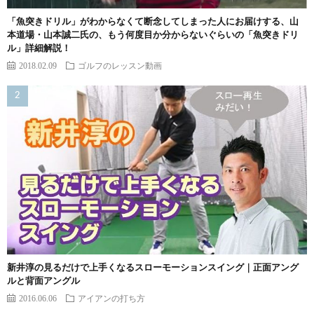
「魚突きドリル」がわからなくて断念してしまった人にお届けする、山
本道場・山本誠二氏の、もう何度目か分からないぐらいの「魚突きドリ
ル」詳細解説！
2018.02.09
ゴルフのレッスン動画
新井淳の見るだけで上手くなるスローモーションスイング｜正面アング
ルと背面アングル
2016.06.06
アイアンの打ち方