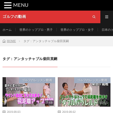
MENU
ゴルフの動画
ホーム
世界のトッププロ・男子
世界のトッププロ・女子
日本の
HOME
タグ：アンタッチャブル柴田英嗣
タグ：アンタッチャブル柴田英嗣
ゴルフのレッスン動画
ゴルフのレッスン動画
7:48
10:55
2019.09.03
2019.09.02