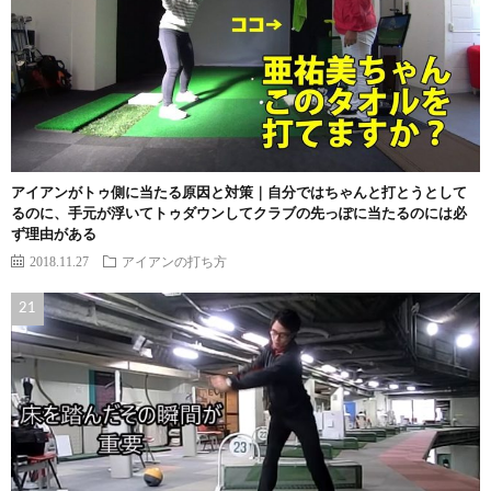
アイアンがトゥ側に当たる原因と対策｜自分ではちゃんと打とうとして
るのに、手元が浮いてトゥダウンしてクラブの先っぽに当たるのには必
ず理由がある
2018.11.27
アイアンの打ち方