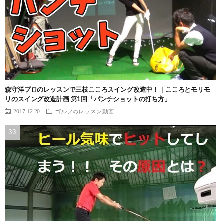
森守洋プロのレッスンで三枝こころスイング改造中！｜こころとモリモ
リのスイング改造計画 第1回「パンチショットの打ち方」
2017.12.20
ゴルフのレッスン動画