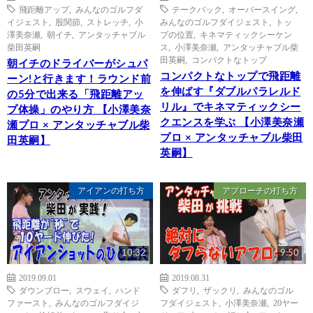
飛距離アップ
,
みんなのゴルフダ
テークバック
,
オーバースイング
,
イジェスト
,
股関節
,
ストレッチ
,
小
みんなのゴルフダイジェスト
,
トッ
澤美奈瀬
,
朝イチ
,
アンタッチャブル
プの位置
,
キネマティックシーケン
柴田英嗣
ス
,
小澤美奈瀬
,
アンタッチャブル柴
田英嗣
,
コンパクトなトップ
朝イチのドライバーがシュパ
コンパクトなトップで飛距離
ーン!と行きます！ラウンド前
を伸ばす『ダブルパラレルド
の5分で出来る「飛距離アッ
リル』でキネマティックシー
プ体操」のやり方 【小澤美奈
クエンスを学ぶ 【小澤美奈瀬
瀬プロ × アンタッチャブル柴
プロ × アンタッチャブル柴田
田英嗣】
英嗣】
アイアンの打ち方
アプローチの打ち方
10:32
9:50
2019.09.01
2019.08.31
ダウンブロー
,
スウェイ
,
ハンド
ダフリ
,
ザックリ
,
みんなのゴル
ファースト
,
みんなのゴルフダイジ
フダイジェスト
,
小澤美奈瀬
,
20ヤー