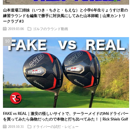
山本道場三姉妹（いつき・ちさと・もえな）と小学6年生りょうすけ君の
練習ラウンドを編集で勝手に対決風にしてみた山本師範｜山東カントリ
ークラブ #3
2019.03.06
ゴルフのラウンド動画
FAKE vs REAL｜激安の怪しいサイトで、テーラーメイドのM6ドライバー
を買ってみたら偽物だったので本物と打ち比べてみた！｜Rick Shiels Golf
2019.10.31
ドライバーの試打・レビュー