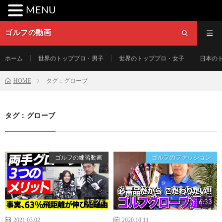
MENU
ゴルフの動画
ホーム
世界のトッププロ・男子
世界のトッププロ・女子
日本の
HOME
タグ：グローブ
タグ：グローブ
ゴルフの練習動画
ゴルフのファッション
17:26
6:33
2021.03.02
2020.10.11