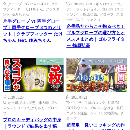
グローブ
,
ズバババ!GOLF
,
クラ
Callaway Golf（キャロウェイゴル
ブフィッター たけちゃん
,
アシスタ
フ）
,
フットジョイ
,
SRIXON（スリ
ント ゆみちゃん
クソン）
,
鶴原弘高
,
グローブ
,
スポ
ナビゴルフ
,
キャスコ
片手グローブ vs 両手グロー
必需品だからこそ拘るべき！
ブ｜両手グローブ 3つのメリ
ゴルフグローブの選び方とオ
ット｜クラブフィッター たけ
ススメまとめ｜ゴルフライタ
ちゃん feat. ゆみちゃん
ー 鶴原弘高
ゴルフの雑談
ゴルフのレッスン動画
25:33
17:46
2020.05.29
2020.04.22
かっ飛びゴルフ塾
,
浦大輔
,
アシ
中井学
,
手首のコック
,
UUUM
スタントコーチたけちゃん
,
グロー
GOLF-ウーム ゴルフ-
,
なみき
,
掌屈
,
ブ
コメント返信
,
シャフトの軸回転
,
グ
ローブ
プロのキャディバッグの中身
超簡単「良いコッキングの作
｜ラウンドで結果を出す秘