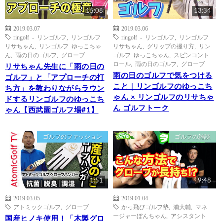
15:08
13:34
2019.03.07
2019.03.06
ringolf - リンゴルフ
,
リンゴルフ
ringolf - リンゴルフ
,
リンゴルフ
リサちゃん
,
リンゴルフ ゆっこちゃ
リサちゃん
,
グリップの握り方
,
リン
ん
,
雨の日のゴルフ
,
グローブ
ゴルフ ゆっこちゃん
,
スピンコント
ロール
,
雨の日のゴルフ
,
グローブ
リサちゃん先生に「雨の日の
雨の日のゴルフで気をつける
ゴルフ」と「アプローチの打
こと｜リンゴルフのゆっこち
ち方」を教わりながらラウン
ゃん × リンゴルフのリサちゃ
ドするリンゴルフのゆっこち
ん ゴルフトーク
ゃん【西武園ゴルフ場#1】
ゴルフのファッション
ゴルフの雑談
1:51
9:48
2019.03.05
2019.01.04
アトミックゴルフ
,
グローブ
かっ飛びゴルフ塾
,
浦大輔
,
マネ
ージャーぼんちゃん
,
アシスタント
国産ヒノキ使用！「木製グロ