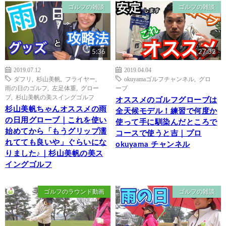
ゴルフの雑談
ゴルフの雑談
5:36
27:32
2019.07.12
2019.04.04
ダフリ
,
杉山美帆
,
フライヤー
,
okuyamaゴルフチャンネル
,
グロ
雨の日のゴルフ
,
左足体重
,
グロー
ーブ
ブ
,
杉山美帆の美スイングゴルフ
オススメのゴルフグローブは
杉山美帆ちゃんオススメの雨
全天候モデル！練習で何度か
の日用グローブ｜これを使い
使って手に馴染んだところで
始めてから「もうグリップ濡
コースで使うと吉｜プロ
れてても良いや」ぐらいにな
okuyama チャンネル
りました♪｜杉山美帆の美ス
イングゴルフ
ゴルフのラウンド動画
ゴルフの雑談