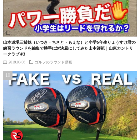
山本道場三姉妹（いつき・ちさと・もえな）と小学6年生りょうすけ君の
練習ラウンドを編集で勝手に対決風にしてみた山本師範｜山東カントリ
ークラブ #3
2019.03.06
ゴルフのラウンド動画