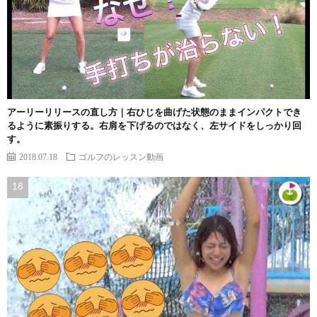
アーリーリリースの直し方｜右ひじを曲げた状態のままインパクトでき
るように素振りする。右肩を下げるのではなく、左サイドをしっかり回
す。
2018.07.18
ゴルフのレッスン動画