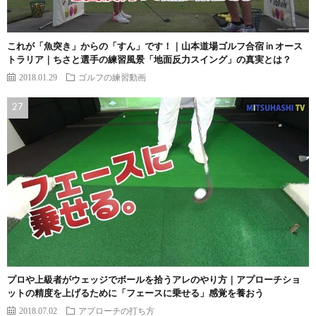
これが「魚突き」からの「すん」です！｜山本道場ゴルフ合宿 in オース
トラリア｜ちさと選手の練習風景「地面反力スイング」の真実とは？
2018.01.29
ゴルフの練習動画
プロや上級者がウェッジでボールを拾うアレのやり方｜アプローチショ
ットの精度を上げるために「フェースに乗せる」感覚を養おう
2018.07.02
アプローチの打ち方