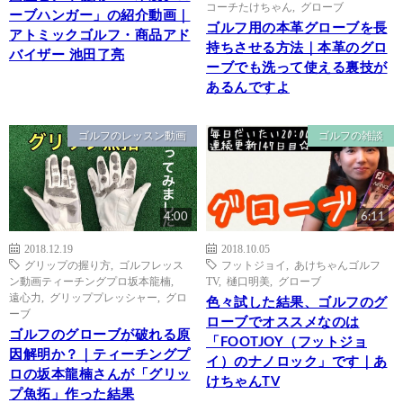
コーチたけちゃん
,
グローブ
ーブハンガー」の紹介動画｜
ゴルフ用の本革グローブを長
アトミックゴルフ・商品アド
持ちさせる方法｜本革のグロ
バイザー 池田了亮
ーブでも洗って使える裏技が
あるんですよ
ゴルフのレッスン動画
ゴルフの雑談
4:00
6:11
2018.12.19
2018.10.05
グリップの握り方
,
ゴルフレッス
フットジョイ
,
あけちゃんゴルフ
ン動画ティーチングプロ坂本龍楠
,
TV
,
樋口明美
,
グローブ
遠心力
,
グリッププレッシャー
,
グロ
色々試した結果、ゴルフのグ
ーブ
ローブでオススメなのは
ゴルフのグローブが破れる原
「FOOTJOY（フットジョ
因解明か？｜ティーチングプ
イ）のナノロック」です｜あ
ロの坂本龍楠さんが「グリッ
けちゃんTV
プ魚拓」作った結果