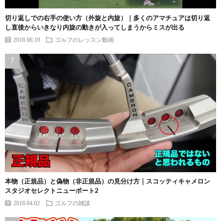
切り返しでの右手の使い方（外旋と内旋）｜多くのアマチュアは切り返
し直後からいきなり内旋の動きが入ってしまうからミスが出る
2018.06.19
ゴルフのレッスン動画
本物（正規品）と偽物（非正規品）の見分け方｜スコッティキャメロン
スタジオセレクトニューポート2
2018.04.02
ゴルフの雑談