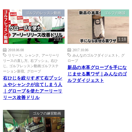
ゴルフのレッスン動画
ゴルフの雑談
2:07
1:18
2018.06.08
2017.10.06
リリース
,
シャンク
,
アーリーリ
みんなのゴルフダイジェスト
,
グ
リースの直し方
,
右プッシュ
,
右ひ
ローブ
じ
,
ゴルフレッスン動画ゴルフステ
新品の本革グローブを手にな
ーション新宿
,
グローブ
じませる裏ワザ｜みんなのゴ
右ひじを絞りすぎて右プッシ
ルフダイジェスト
ュやシャンクが出てしまう人
｜グローブを使たアーリーリ
リース改善ドリル
ゴルフの練習動画