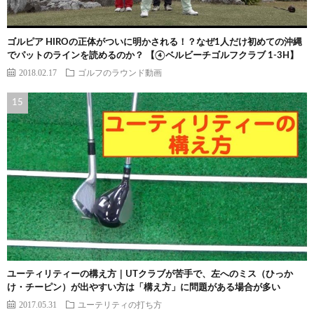
ゴルピア HIROの正体がついに明かされる！？なぜ1人だけ初めての沖縄
でパットのラインを読めるのか？ 【④ベルビーチゴルフクラブ 1-3H】
2018.02.17
ゴルフのラウンド動画
ユーティリティーの構え方｜UTクラブが苦手で、左へのミス（ひっか
け・チーピン）が出やすい方は「構え方」に問題がある場合が多い
2017.05.31
ユーテリティの打ち方