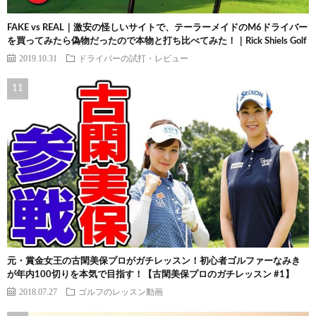
FAKE vs REAL｜激安の怪しいサイトで、テーラーメイドのM6ドライバー
を買ってみたら偽物だったので本物と打ち比べてみた！｜Rick Shiels Golf
2019.10.31
ドライバーの試打・レビュー
元・賞金女王の古閑美保プロがガチレッスン！初心者ゴルファーなみき
が年内100切りを本気で目指す！【古閑美保プロのガチレッスン #1】
2018.07.27
ゴルフのレッスン動画