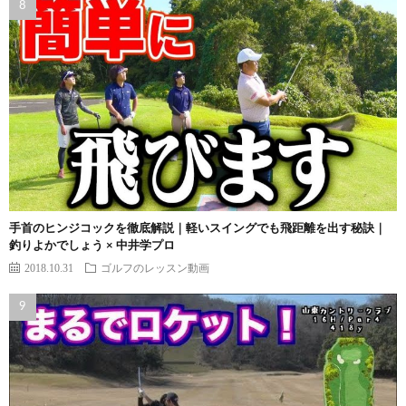
手首のヒンジコックを徹底解説｜軽いスイングでも飛距離を出す秘訣｜
釣りよかでしょう × 中井学プロ
2018.10.31
ゴルフのレッスン動画