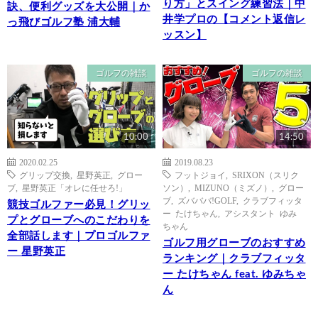
り方」とスイング練習法｜中
訣、便利グッズを大公開｜か
井学プロの【コメント返信レ
っ飛びゴルフ塾 浦大輔
ッスン】
ゴルフの雑談
ゴルフの雑談
10:00
14:50
2020.02.25
2019.08.23
グリップ交換
,
星野英正
,
グロー
フットジョイ
,
SRIXON（スリク
ブ
,
星野英正「オレに任せろ!」
ソン）
,
MIZUNO（ミズノ）
,
グロー
ブ
,
ズバババ!GOLF
,
クラブフィッタ
競技ゴルファー必見！グリッ
ー たけちゃん
,
アシスタント ゆみ
プとグローブへのこだわりを
ちゃん
全部話します｜プロゴルファ
ゴルフ用グローブのおすすめ
ー 星野英正
ランキング｜クラブフィッタ
ー たけちゃん feat. ゆみちゃ
ん