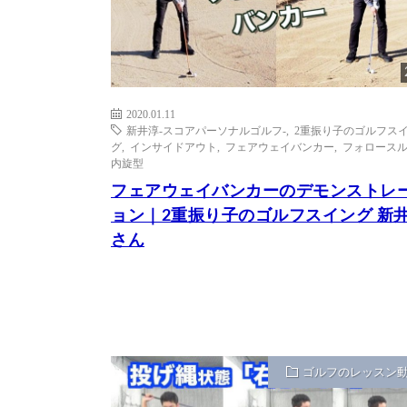
2020.01.11
新井淳-スコアパーソナルゴルフ-
,
2重振り子のゴルフス
グ
,
インサイドアウト
,
フェアウェイバンカー
,
フォロース
内旋型
フェアウェイバンカーのデモンストレ
ョン｜2重振り子のゴルフスイング 新
さん
ゴルフのレッスン