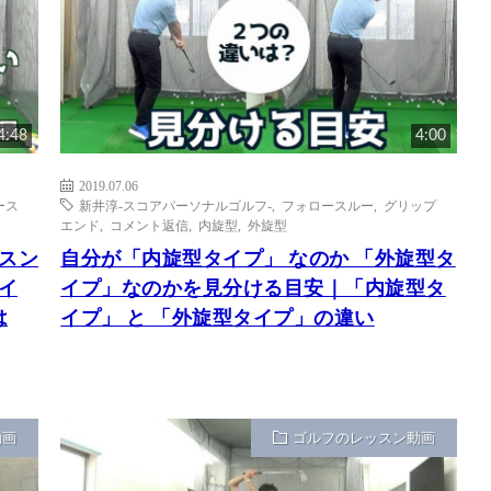
4:48
4:00
2019.07.06
ース
新井淳-スコアパーソナルゴルフ-
,
フォロースルー
,
グリップ
エンド
,
コメント返信
,
内旋型
,
外旋型
ッスン
自分が「内旋型タイプ」 なのか 「外旋型タ
イ
イプ」なのかを見分ける目安｜「内旋型タ
は
イプ」 と 「外旋型タイプ」の違い
動画
ゴルフのレッスン動画