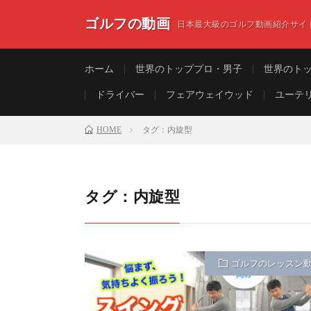
ゴルフの動画
日本最大級のゴルフ動画紹介サイ
ホーム
世界のトッププロ・男子
世界のト
ドライバー
フェアウェイウッド
ユーテ
HOME
タグ：内旋型
タグ：内旋型
ゴルフのレッスン