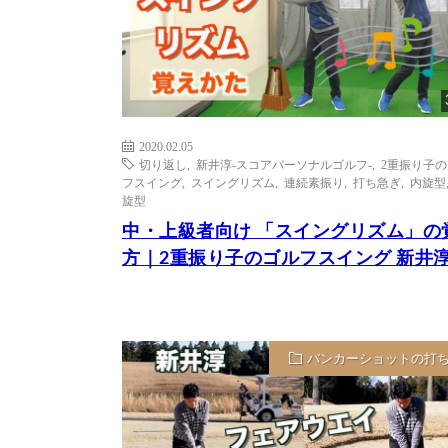
2020.02.05
切り返し
,
新井淳-スコアパーソナルゴルフ-
,
2重振り子
フスイング
,
スイングリズム
,
連続素振り
,
打ち急ぎ
,
内旋型
旋型
中・上級者向け 「スイングリズム」の
方｜2重振り子のゴルフスイング 新井
バンカーショットの打