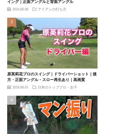
イング｜正面アングルと背面アングル
2016.06.06
アイアンの打ち方
原英莉花プロのスイング｜ドライバーショット｜後
方・正面アングル・スロー再生あり｜高画質
2018.06.01
日本のトッププロ・女子