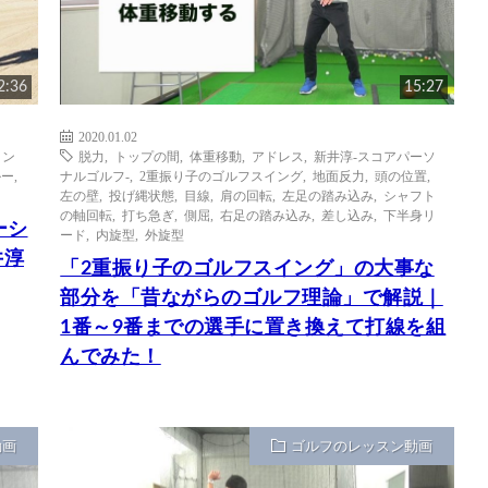
2:36
15:27
2020.01.02
イン
脱力
,
トップの間
,
体重移動
,
アドレス
,
新井淳-スコアパーソ
ルー
,
ナルゴルフ-
,
2重振り子のゴルフスイング
,
地面反力
,
頭の位置
,
左の壁
,
投げ縄状態
,
目線
,
肩の回転
,
左足の踏み込み
,
シャフト
の軸回転
,
打ち急ぎ
,
側屈
,
右足の踏み込み
,
差し込み
,
下半身リ
ーシ
ード
,
内旋型
,
外旋型
井淳
「2重振り子のゴルフスイング」の大事な
部分を「昔ながらのゴルフ理論」で解説｜
1番～9番までの選手に置き換えて打線を組
んでみた！
動画
ゴルフのレッスン動画