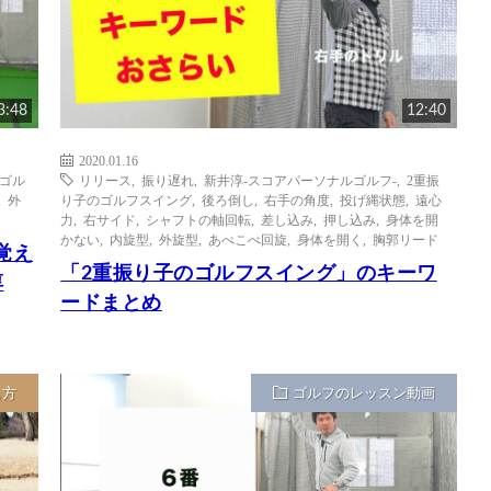
3:48
12:40
2020.01.16
のゴル
リリース
,
振り遅れ
,
新井淳-スコアパーソナルゴルフ-
,
2重振
,
外
り子のゴルフスイング
,
後ろ倒し
,
右手の角度
,
投げ縄状態
,
遠心
力
,
右サイド
,
シャフトの軸回転
,
差し込み
,
押し込み
,
身体を開
かない
,
内旋型
,
外旋型
,
あべこべ回旋
,
身体を開く
,
胸郭リード
覚え
「2重振り子のゴルフスイング」のキーワ
淳
ードまとめ
ち方
ゴルフのレッスン動画