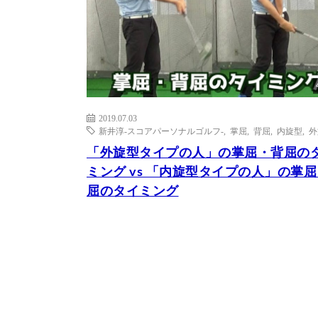
2019.07.03
新井淳-スコアパーソナルゴルフ-
,
掌屈
,
背屈
,
内旋型
,
外
「外旋型タイプの人」の掌屈・背屈の
ミング vs 「内旋型タイプの人」の掌
屈のタイミング