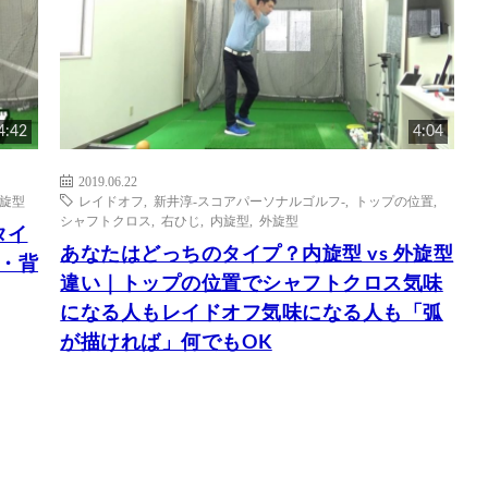
4:42
4:04
2019.06.22
旋型
レイドオフ
,
新井淳-スコアパーソナルゴルフ-
,
トップの位置
,
シャフトクロス
,
右ひじ
,
内旋型
,
外旋型
タイ
あなたはどっちのタイプ？内旋型 vs 外旋型
屈・背
違い｜トップの位置でシャフトクロス気味
になる人もレイドオフ気味になる人も「弧
が描ければ」何でもOK