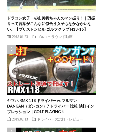
ドラコン女子・杉山美帆ちゃんのマン振り！｜万振
りって言葉がこんなに似合う女子もなかなかいな
い。【ブリストンヒル ゴルフクラブ H13-15】
2018.01.23
ゴルフのラウンド動画
ヤマハ RMX 118 ドライバー vs マルマン
DANGAN（ダンガン）7 ドライバー 比較 試打イン
プレッション｜GOLF PLAYING 4
2019.02.13
ドライバーの試打・レビュー