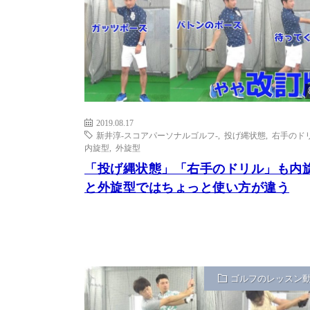
2019.08.17
新井淳-スコアパーソナルゴルフ-
,
投げ縄状態
,
右手のド
内旋型
,
外旋型
「投げ縄状態」「右手のドリル」も内
と外旋型ではちょっと使い方が違う
ゴルフのレッスン