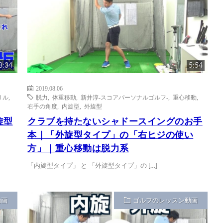
8:34
5:54
2019.08.06
リル
,
脱力
,
体重移動
,
新井淳-スコアパーソナルゴルフ-
,
重心移動
,
右手の角度
,
内旋型
,
外旋型
旋型
クラブを持たないシャドースイングのお手
本｜「外旋型タイプ」の「右ヒジの使い
方」｜重心移動は脱力系
「内旋型タイプ」 と 「外旋型タイプ」の […]
動画
ゴルフのレッスン動画