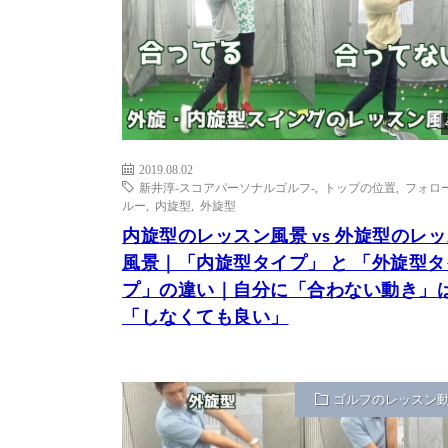
2019.08.02
新井淳-スコアパーソナルゴルフ-
,
トップの位置
,
フォロ
ルー
,
内旋型
,
外旋型
内旋型のレッスン風景 vs 外旋型のレ
風景｜「内旋型タイプ」 と 「外旋型タ
プ」の違い｜自分に「合わない動き」
「しなくても良い」
ゴルフのレッスン