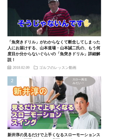
「魚突きドリル」がわからなくて断念してしまった
人にお届けする、山本道場・山本誠二氏の、もう何
度目か分からないぐらいの「魚突きドリル」詳細解
説！
2018.02.09
ゴルフのレッスン動画
新井淳の見るだけで上手くなるスローモーションス