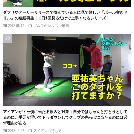
ダフリやアーリーリリースで悩んでいる人に見て欲しい「ボール突きド
リル」の連続再生｜ 1日1回見るだけで上手くなるシリーズ！
2018.08.15
ゴルフのレッスン動画
アイアンがトゥ側に当たる原因と対策｜自分ではちゃんと打とうとして
るのに、手元が浮いてトゥダウンしてクラブの先っぽに当たるのには必
ず理由がある
2018.11.27
アイアンの打ち方