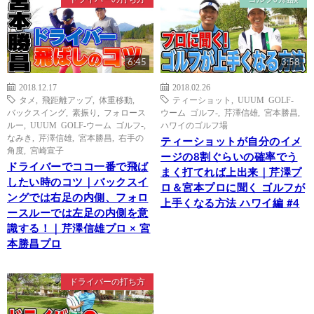
6:45
3:58
2018.12.17
2018.02.26
タメ
,
飛距離アップ
,
体重移動
,
ティーショット
,
UUUM GOLF-
バックスイング
,
素振り
,
フォロース
ウーム ゴルフ-
,
芹澤信雄
,
宮本勝昌
,
ルー
,
UUUM GOLF-ウーム ゴルフ-
,
ハワイのゴルフ場
なみき
,
芹澤信雄
,
宮本勝昌
,
右手の
ティーショットが自分のイメ
角度
,
宮崎宣子
ージの8割ぐらいの確率でう
ドライバーでココ一番で飛ば
まく打てれば上出来｜芹澤プ
したい時のコツ｜バックスイ
ロ＆宮本プロに聞く ゴルフが
ングでは右足の内側、フォロ
上手くなる方法 ハワイ編 #4
ースルーでは左足の内側を意
識する！｜芹澤信雄プロ × 宮
本勝昌プロ
ドライバーの打ち方