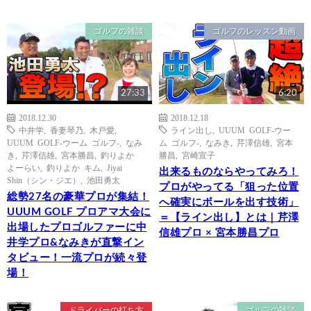
ゴルフの雑談
ゴルフのレッスン動画
27:33
6:20
2018.12.30
2018.12.18
中井学
,
香妻琴乃
,
木戸愛
,
ライン出し
,
UUUM GOLF-ウー
UUUM GOLF-ウーム ゴルフ-
,
なみ
ム ゴルフ-
,
なみき
,
芹澤信雄
,
宮本
き
,
芹澤信雄
,
宮本勝昌
,
釣りよか
勝昌
,
宮崎宣子
よーらい
,
釣りよか キム
,
Jiyai
出来るものならやってみろ！
Shin（シン・ジエ）
,
池田勇太
プロがやってる「狙った位置
総勢27名の豪華プロが集結！
へ確実にボールを出す技術」
UUUM GOLF プロアマ大会に
＝【ライン出し】とは｜芹澤
出場したプロゴルファーに中
信雄プロ × 宮本勝昌プロ
井学プロ&なみきが直撃イン
タビュー！一流プロが続々登
場！
ドライバーの打ち方
ゴルフの雑談