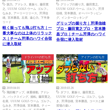
脱力
,
アドレス
,
素振り
,
藤田寛
グリップの握り方
,
藤田寛之
,
之
,
UUUM GOLF-ウーム ゴルフ-
,
UUUM GOLF-ウーム ゴルフ-
,
芹澤
なみき
,
アーリーリリース
,
芹澤信
信雄
,
宮本勝昌
,
オーバーラッピン
雄
,
宮本勝昌
,
左肩
,
遠心力
,
下半身
グ
,
インターロッキング
リード
グリップの握り方｜芹澤信雄
軽く振っても飛ぶ打ち方｜一
プロ・藤田寛之プロ・宮本勝
番大事なのは上体のリラック
昌プロ｜チーム芹澤のハワイ
ス｜チーム芹澤のハワイ合宿
合宿に潜入取材
に潜入取材
ドライバーの打ち方
アイアンの打ち方
10:56
10:14
2019.04.01
2019.03.26
飛距離アップ
,
体重移動
,
アドレ
ダフリ
,
素振り
,
藤田寛之
,
ス
,
バックスイング
,
捻転
,
藤田寛之
,
UUUM GOLF-ウーム ゴルフ-
,
なみ
右肩
,
UUUM GOLF-ウーム ゴルフ-
,
き
,
芹澤信雄
,
宮本勝昌
,
コースと練
なみき
,
芹澤信雄
,
宮本勝昌
,
ティー
習場の違い
の高さ
,
ヒールアップ
,
右足体重