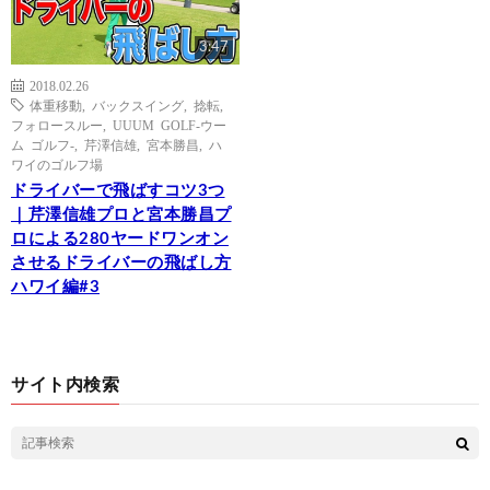
3:47
2018.02.26
体重移動
,
バックスイング
,
捻転
,
フォロースルー
,
UUUM GOLF-ウー
ム ゴルフ-
,
芹澤信雄
,
宮本勝昌
,
ハ
ワイのゴルフ場
ドライバーで飛ばすコツ3つ
｜芹澤信雄プロと宮本勝昌プ
ロによる280ヤードワンオン
させるドライバーの飛ばし方
ハワイ編#3
サイト内検索