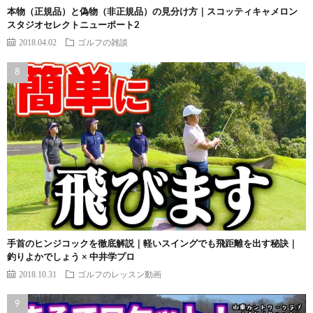
本物（正規品）と偽物（非正規品）の見分け方｜スコッティキャメロン
スタジオセレクトニューポート2
2018.04.02
ゴルフの雑談
手首のヒンジコックを徹底解説｜軽いスイングでも飛距離を出す秘訣｜
釣りよかでしょう × 中井学プロ
2018.10.31
ゴルフのレッスン動画