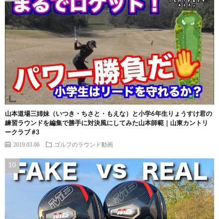
山本道場三姉妹（いつき・ちさと・もえな）と小学6年生りょうすけ君の
練習ラウンドを編集で勝手に対決風にしてみた山本師範｜山東カントリ
ークラブ #3
2019.03.06
ゴルフのラウンド動画