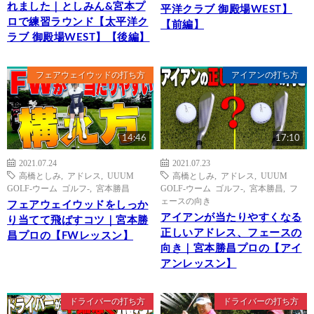
れました｜としみん&宮本プ
平洋クラブ 御殿場WEST】
ロで練習ラウンド【太平洋ク
【前編】
ラブ 御殿場WEST】【後編】
フェアウェイウッドの打ち方
アイアンの打ち方
14:46
17:10
2021.07.24
2021.07.23
高橋としみ
,
アドレス
,
UUUM
高橋としみ
,
アドレス
,
UUUM
GOLF-ウーム ゴルフ-
,
宮本勝昌
GOLF-ウーム ゴルフ-
,
宮本勝昌
,
フ
ェースの向き
フェアウェイウッドをしっか
アイアンが当たりやすくなる
り当てて飛ばすコツ｜宮本勝
正しいアドレス、フェースの
昌プロの【FWレッスン】
向き｜宮本勝昌プロの【アイ
アンレッスン】
ドライバーの打ち方
ドライバーの打ち方