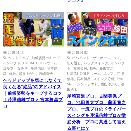
ラコン】
ゴルフのレッスン動画
ドライバーの打ち方
5:51
11:39
2019.01.13
2019.01.02
ヘッドアップ
,
前傾姿勢のキープ
,
ビハインド・ザ・ボール
,
タメ
,
インパクト
,
UUUM GOLF-ウーム
切り返し
,
バックスイング
,
インパク
ゴルフ-
,
なみき
,
芹澤信雄
,
宮本勝
ト
,
古閑美保
,
捻転
,
藤田寛之
,
昌
,
体幹
,
起き上がり
,
宮崎宣子
UUUM GOLF-ウーム ゴルフ-
,
芹澤
信雄
,
宮本勝昌
,
スイング分析
,
Jiyai
ヘッドアップを気にしなくて
Shin（シン・ジエ）
,
西山ゆかり
,
池
良くなる”絶品”のアドバイス
田勇太
｜前傾姿勢をキープするコツ
尾崎直道プロ、古閑美保プ
｜芹澤信雄プロ × 宮本勝昌プ
ロ、池田勇太プロ、藤田寛之
ロ
プロ、一流プロのドライバー
スイングを芹澤信雄プロが徹
底分析｜プロに共通して言え
る事とは？