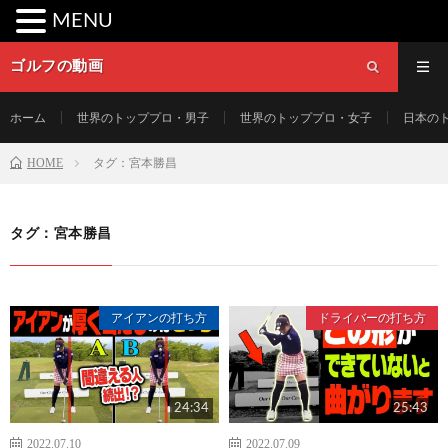
MENU
ゴルフの動画
ホーム
世界のトッププロ・男子
世界のトッププロ・女子
日本の
HOME
タグ：宮本勝昌
タグ：宮本勝昌
アイアンの打ち方
ドライバーの打ち方
24:34
25:43
2022.07.10
2022.07.09