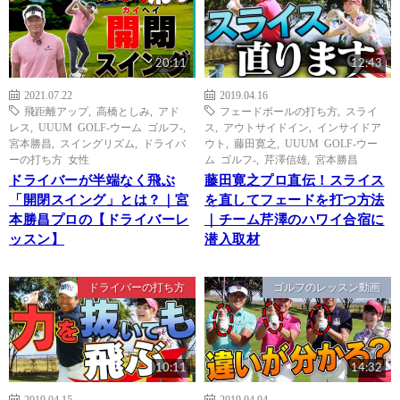
20:11
12:43
2021.07.22
2019.04.16
飛距離アップ
,
高橋としみ
,
アド
フェードボールの打ち方
,
スライ
レス
,
UUUM GOLF-ウーム ゴルフ-
,
ス
,
アウトサイドイン
,
インサイドア
宮本勝昌
,
スイングリズム
,
ドライバ
ウト
,
藤田寛之
,
UUUM GOLF-ウー
ーの打ち方 女性
ム ゴルフ-
,
芹澤信雄
,
宮本勝昌
ドライバーが半端なく飛ぶ
藤田寛之プロ直伝！スライス
「開閉スイング」とは？｜宮
を直してフェードを打つ方法
本勝昌プロの【ドライバーレ
｜チーム芹澤のハワイ合宿に
ッスン】
潜入取材
ドライバーの打ち方
ゴルフのレッスン動画
10:11
14:32
2019.04.15
2019.04.04