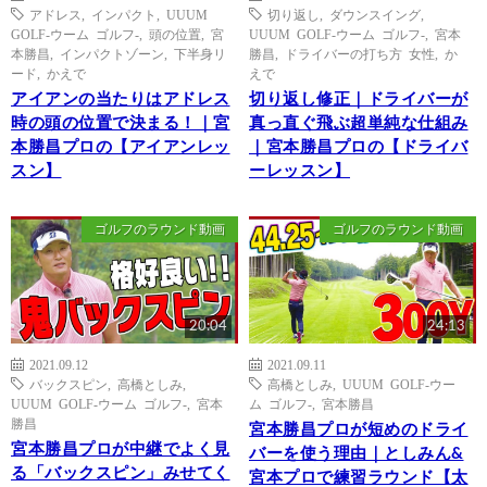
アドレス
,
インパクト
,
UUUM
切り返し
,
ダウンスイング
,
GOLF-ウーム ゴルフ-
,
頭の位置
,
宮
UUUM GOLF-ウーム ゴルフ-
,
宮本
本勝昌
,
インパクトゾーン
,
下半身リ
勝昌
,
ドライバーの打ち方 女性
,
か
ード
,
かえで
えで
アイアンの当たりはアドレス
切り返し修正｜ドライバーが
時の頭の位置で決まる！｜宮
真っ直ぐ飛ぶ超単純な仕組み
本勝昌プロの【アイアンレッ
｜宮本勝昌プロの【ドライバ
スン】
ーレッスン】
ゴルフのラウンド動画
ゴルフのラウンド動画
20:04
24:13
2021.09.12
2021.09.11
バックスピン
,
高橋としみ
,
高橋としみ
,
UUUM GOLF-ウー
UUUM GOLF-ウーム ゴルフ-
,
宮本
ム ゴルフ-
,
宮本勝昌
勝昌
宮本勝昌プロが短めのドライ
宮本勝昌プロが中継でよく見
バーを使う理由｜としみん&
る「バックスピン」みせてく
宮本プロで練習ラウンド【太