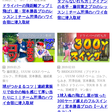
ダフらない打ち方｜アイアン
ドライバーの飛距離アップ｜
の名手・藤田寛之プロのレッ
飛ばし屋・宮本勝昌プロのレ
スン｜チーム芹澤のハワイ合
ッスン｜チーム芹澤のハワイ
宿に潜入取材
合宿に潜入取材
ゴルフのレッスン動画
ドライバーの打ち方
13:25
5:38
2019.03.25
2019.02.03
藤田寛之
,
UUUM GOLF-ウーム
BRIDGESTONE（ブリヂスト
ゴルフ-
,
芹澤信雄
,
宮本勝昌
,
連続素
ン）
,
UUUM GOLF-ウーム ゴルフ-
,
振り
なみき
,
芹澤信雄
,
宮本勝昌
,
TOUR
B XD-3 ドライバー
,
TOUR B X ボ
球がつかまるコツ｜連続素振
ール
,
宮崎宣子
,
マン振り
りで自分の軸を感じて厚い当
1球入魂の飛ばし屋が放った
たりに！｜チーム芹澤のハワ
300ヤード越えのフルスイン
イ合宿に潜入取材
グ｜宮本勝昌プロの【一人ド