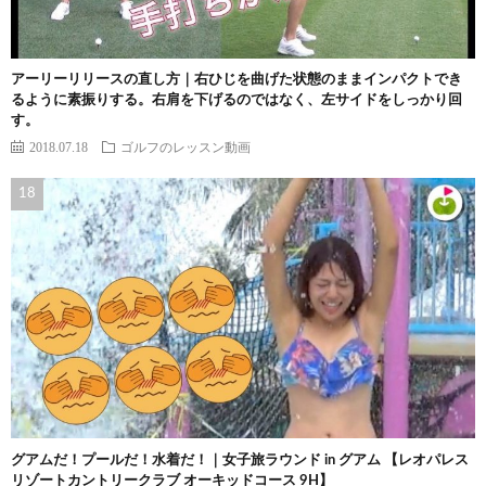
アーリーリリースの直し方｜右ひじを曲げた状態のままインパクトでき
るように素振りする。右肩を下げるのではなく、左サイドをしっかり回
す。
2018.07.18
ゴルフのレッスン動画
グアムだ！プールだ！水着だ！｜女子旅ラウンド in グアム 【レオパレス
リゾートカントリークラブ オーキッドコース 9H】