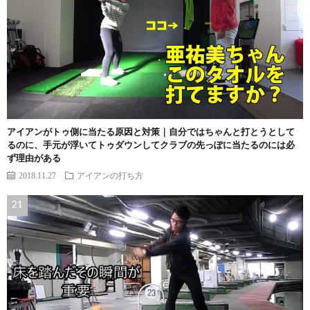
アイアンがトゥ側に当たる原因と対策｜自分ではちゃんと打とうとして
るのに、手元が浮いてトゥダウンしてクラブの先っぽに当たるのには必
ず理由がある
2018.11.27
アイアンの打ち方