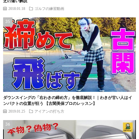
芝の違い解説
2018.01.18
ゴルフの練習動画
ダウンスイングの「右わきの締め方」を徹底解説！｜わきが甘い人はイ
ンパクトの位置が狂う 【古閑美保プロのレッスン】
2019.01.25
アイアンの打ち方