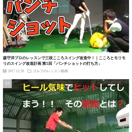
森守洋プロのレッスンで三枝こころスイング改造中！｜こころとモリモ
リのスイング改造計画 第1回「パンチショットの打ち方」
2017.12.20
ゴルフのレッスン動画