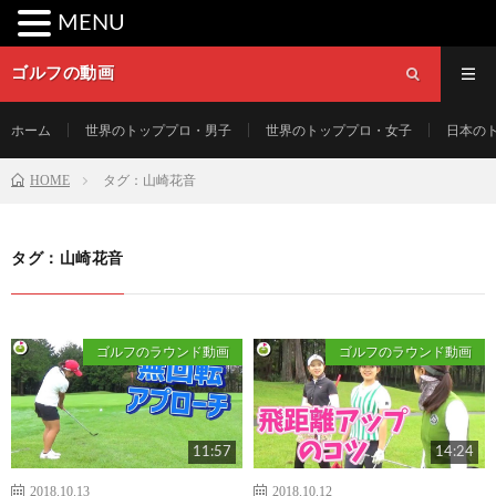
MENU
ゴルフの動画
ホーム
世界のトッププロ・男子
世界のトッププロ・女子
日本の
HOME
タグ：山崎花音
タグ：山崎花音
ゴルフのラウンド動画
ゴルフのラウンド動画
11:57
14:24
2018.10.13
2018.10.12