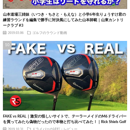
山本道場三姉妹（いつき・ちさと・もえな）と小学6年生りょうすけ君の
練習ラウンドを編集で勝手に対決風にしてみた山本師範｜山東カントリ
ークラブ #3
2019.03.06
ゴルフのラウンド動画
FAKE vs REAL｜激安の怪しいサイトで、テーラーメイドのM6ドライバー
を買ってみたら偽物だったので本物と打ち比べてみた！｜Rick Shiels Golf
2019.10.31
ドライバーの試打・レビュー