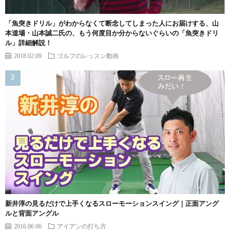
「魚突きドリル」がわからなくて断念してしまった人にお届けする、山
本道場・山本誠二氏の、もう何度目か分からないぐらいの「魚突きドリ
ル」詳細解説！
2018.02.09
ゴルフのレッスン動画
新井淳の見るだけで上手くなるスローモーションスイング｜正面アング
ルと背面アングル
2016.06.06
アイアンの打ち方