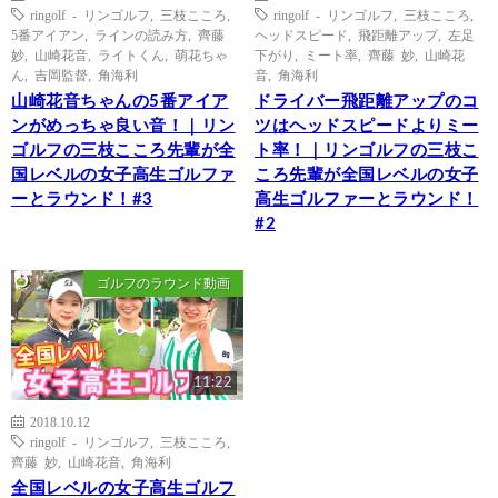
ringolf - リンゴルフ
,
三枝こころ
,
ringolf - リンゴルフ
,
三枝こころ
,
5番アイアン
,
ラインの読み方
,
齊藤
ヘッドスピード
,
飛距離アップ
,
左足
妙
,
山崎花音
,
ライトくん
,
萌花ちゃ
下がり
,
ミート率
,
齊藤 妙
,
山崎花
ん
,
吉岡監督
,
角海利
音
,
角海利
山崎花音ちゃんの5番アイア
ドライバー飛距離アップのコ
ンがめっちゃ良い音！｜リン
ツはヘッドスピードよりミー
ゴルフの三枝こころ先輩が全
ト率！｜リンゴルフの三枝こ
国レベルの女子高生ゴルファ
ころ先輩が全国レベルの女子
ーとラウンド！#3
高生ゴルファーとラウンド！
#2
ゴルフのラウンド動画
11:22
2018.10.12
ringolf - リンゴルフ
,
三枝こころ
,
齊藤 妙
,
山崎花音
,
角海利
全国レベルの女子高生ゴルフ