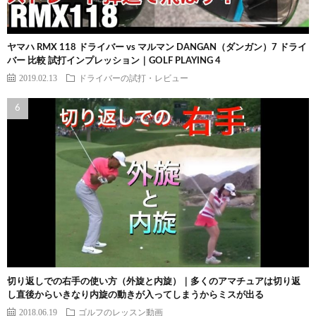
ヤマハ RMX 118 ドライバー vs マルマン DANGAN（ダンガン）7 ドライ
バー 比較 試打インプレッション｜GOLF PLAYING 4
2019.02.13
ドライバーの試打・レビュー
切り返しでの右手の使い方（外旋と内旋）｜多くのアマチュアは切り返
し直後からいきなり内旋の動きが入ってしまうからミスが出る
2018.06.19
ゴルフのレッスン動画