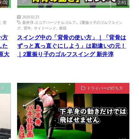
9:02
2:41
2020.02.25
,
菅
新井淳-スコアパーソナルゴルフ-
,
2重振り子のゴルフスイン
グ
,
背中
,
サイドベンド
,
側屈
い方
スイング中の「背骨の使い方」｜「背骨は
した
ずっと真っ直ぐにしよう」は勘違いの元！
原大
｜2重振り子のゴルフスイング 新井淳
雑談
ドライバーの打ち方