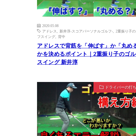
2020.05.08
アドレス
,
新井淳-スコアパーソナルゴルフ-
,
2重振り子
フスイング
,
背中
アドレスで背筋を「伸ばす」か「丸め
かを決めるポイント｜2重振り子のゴル
スイング 新井淳
ドライバーの打