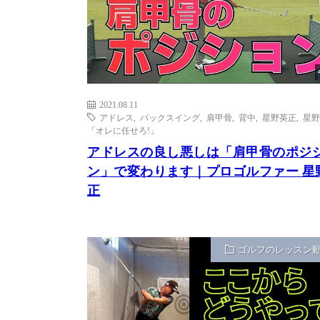
2021.08.11
アドレス
,
バックスイング
,
肩甲骨
,
背中
,
星野英正
,
星野
「オレに任せろ!」
アドレスの良し悪しは「肩甲骨のポジ
ン」で変わります｜プロゴルファー 星
正
ゴルフのレッスン