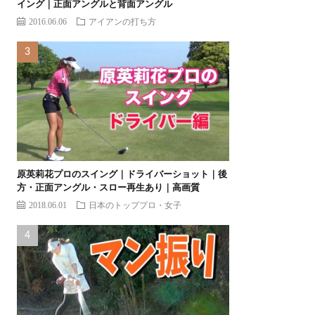
イング｜正面アングルと背面アングル
2016.06.06
アイアンの打ち方
原英莉花プロのスイング｜ドライバーショット｜後
方・正面アングル・スロー再生あり｜高画質
2018.06.01
日本のトッププロ・女子