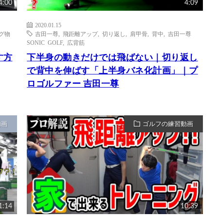
4:00
4:09
2020.01.15
グ物
吉田一尊
,
飛距離アップ
,
切り返し
,
肩甲骨
,
背中
,
吉田一尊
SONIC GOLF
,
広背筋
す方
下半身の動きだけでは飛ばない｜切り返し
で背中を伸ばす「上半身バネ化計画」｜プ
ロゴルファー 吉田一尊
動画
ゴルフの練習動画
1:14
10:39