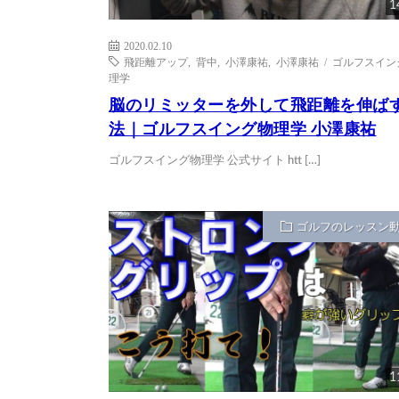
1
2020.02.10
飛距離アップ
,
背中
,
小澤康祐
,
小澤康祐 / ゴルフスイン
理学
脳のリミッターを外して飛距離を伸ば
法｜ゴルフスイング物理学 小澤康祐
ゴルフスイング物理学 公式サイト htt […]
ゴルフのレッスン
1