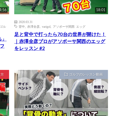
4:56
18:01
2020.03.31
のゴル
背中
,
赤澤全彦
,
varigol
,
アソボーサ関西 エッグ
足と背中で打ったら70台の世界が開けた！
る」
｜赤澤全彦プロがアソボーサ関西のエッグ
フ
をレッスン #2
ち方
ゴルフのレッスン動画