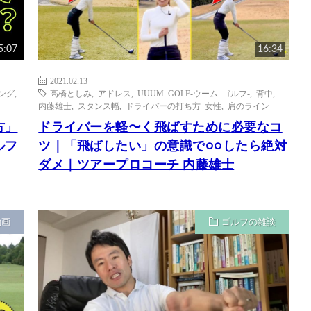
5:07
16:34
2021.02.13
ング
,
高橋としみ
,
アドレス
,
UUUM GOLF-ウーム ゴルフ-
,
背中
,
内藤雄士
,
スタンス幅
,
ドライバーの打ち方 女性
,
肩のライン
方」
ドライバーを軽〜く飛ばすために必要なコ
ルフ
ツ｜「飛ばしたい」の意識で○○したら絶対
ダメ｜ツアープロコーチ 内藤雄士
動画
ゴルフの雑談