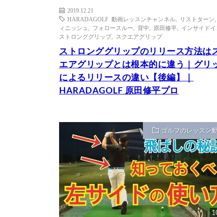
2019.12.21
HARADAGOLF 動画レッスンチャンネル
,
リストターン
ィニッシュ
,
フォロースルー
,
背中
,
原田修平
,
インサイドイ
ストロンググリップ
,
スクエアグリップ
ストロンググリップのリリース方法は
エアグリップとは根本的に違う｜グリ
によるリリースの違い【後編】｜
HARADAGOLF 原田修平プロ
ゴルフのレッスン
1