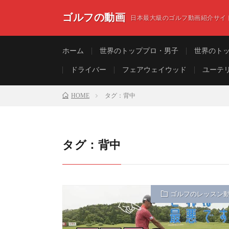
ゴルフの動画
日本最大級のゴルフ動画紹介サイ
ホーム
世界のトッププロ・男子
世界のト
ドライバー
フェアウェイウッド
ユーテ
HOME
タグ：背中
タグ：背中
ゴルフのレッスン