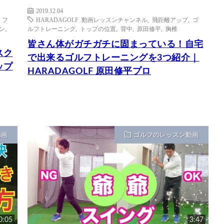
2019.12.04
,
フ
HARADAGOLF 動画レッスンチャンネル
,
飛距離アップ
,
ゴ
ン
,
ルフトレーニング
,
トップの位置
,
背中
,
原田修平
,
胸椎
皆さん体がガチガチに固まっている！自宅
スク
で出来るゴルフトレーニングを3つ紹介｜
ップ
HARADAGOLF 原田修平プロ
動画
ゴルフのレッスン動画
0:05
3:47