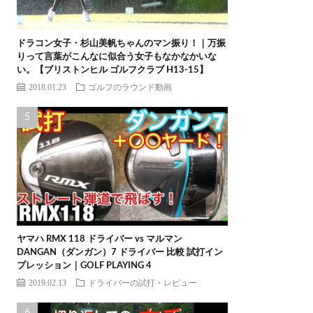
ドラコン女子・杉山美帆ちゃんのマン振り！｜万振
りって言葉がこんなに似合う女子もなかなかいな
い。【ブリストンヒル ゴルフクラブ H13-15】
2018.01.23
ゴルフのラウンド動画
ヤマハ RMX 118 ドライバー vs マルマン
DANGAN（ダンガン）7 ドライバー 比較 試打イン
プレッション｜GOLF PLAYING 4
2019.02.13
ドライバーの試打・レビュー