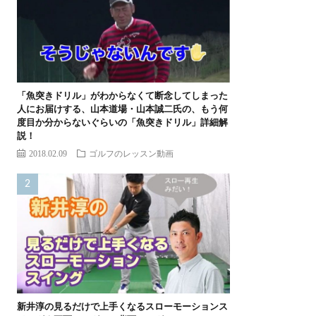
「魚突きドリル」がわからなくて断念してしまった
人にお届けする、山本道場・山本誠二氏の、もう何
度目か分からないぐらいの「魚突きドリル」詳細解
説！
2018.02.09
ゴルフのレッスン動画
新井淳の見るだけで上手くなるスローモーションス