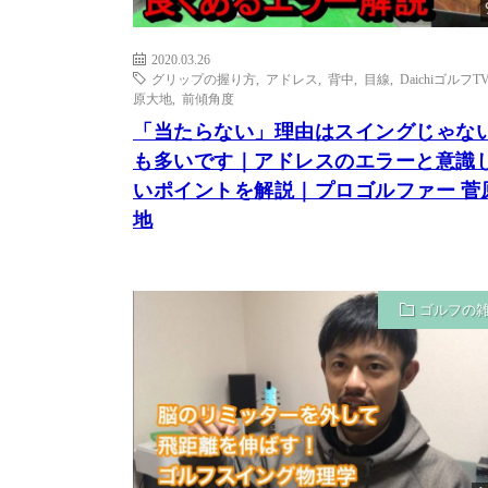
2020.03.26
グリップの握り方
,
アドレス
,
背中
,
目線
,
DaichiゴルフTV
原大地
,
前傾角度
「当たらない」理由はスイングじゃな
も多いです｜アドレスのエラーと意識
いポイントを解説｜プロゴルファー 菅
地
ゴルフの