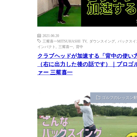
2021.06.20
三觜喜一MITSUHASHI TV
,
ダウンスイング
,
バックスイ
インパクト
,
三觜喜一
,
背中
クラブヘッドが加速する「背中の使い
（右に出力した後の話です）｜プロゴ
ァー 三觜喜一
ゴルフのレッスン