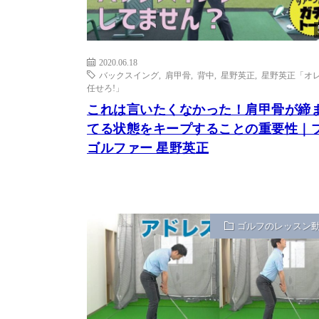
2020.06.18
バックスイング
,
肩甲骨
,
背中
,
星野英正
,
星野英正「オ
任せろ!」
これは言いたくなかった！肩甲骨が締
てる状態をキープすることの重要性｜
ゴルファー 星野英正
ゴルフのレッスン