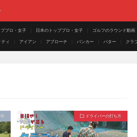
ト
ッププロ・女子
日本のトッププロ・女子
ゴルフのラウンド動画
リティ
アイアン
アプローチ
バンカー
パター
クラ
動画
ドライバーの打ち方