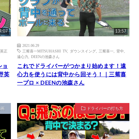
4:07
13:57
2021.06.29
英正
三觜喜一MITSUHASHI TV
,
ダウンスイング
,
三觜喜一
,
背中
,
遠心力
,
DEENの池森さん
ショ
これでドライバーがつかまり始めます！遠
野英
心力を使うには背中から回そう！｜三觜喜
一プロ × DEENの池森さん
動画
ドライバーの打ち方