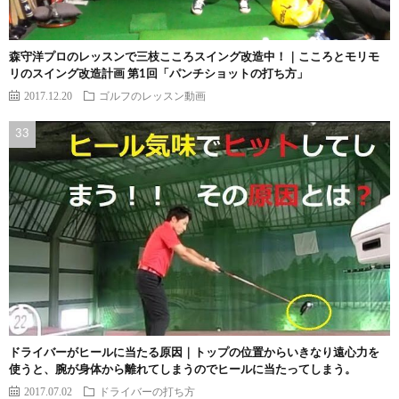
森守洋プロのレッスンで三枝こころスイング改造中！｜こころとモリモ
リのスイング改造計画 第1回「パンチショットの打ち方」
2017.12.20
ゴルフのレッスン動画
ドライバーがヒールに当たる原因｜トップの位置からいきなり遠心力を
使うと、腕が身体から離れてしまうのでヒールに当たってしまう。
2017.07.02
ドライバーの打ち方