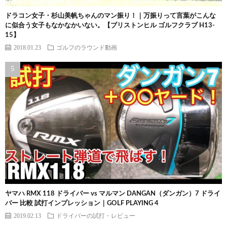
ドラコン女子・杉山美帆ちゃんのマン振り！｜万振りって言葉がこんな
に似合う女子もなかなかいない。【ブリストンヒル ゴルフクラブ H13-
15】
2018.01.23
ゴルフのラウンド動画
ヤマハ RMX 118 ドライバー vs マルマン DANGAN（ダンガン）7 ドライ
バー 比較 試打インプレッション｜GOLF PLAYING 4
2019.02.13
ドライバーの試打・レビュー