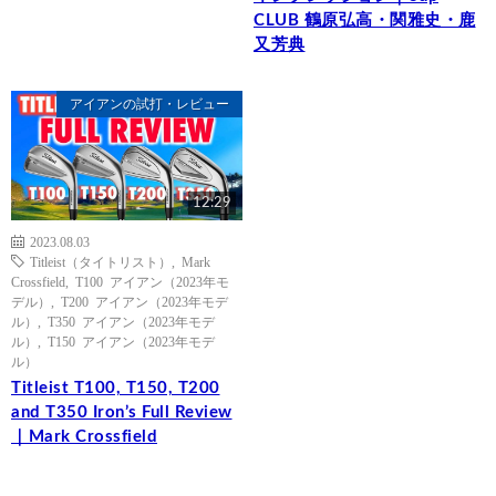
CLUB 鶴原弘高・関雅史・鹿
又芳典
アイアンの試打・レビュー
12:29
2023.08.03
Titleist（タイトリスト）
,
Mark
Crossfield
,
T100 アイアン（2023年モ
デル）
,
T200 アイアン（2023年モデ
ル）
,
T350 アイアン（2023年モデ
ル）
,
T150 アイアン（2023年モデ
ル）
Titleist T100, T150, T200
and T350 Iron’s Full Review
｜Mark Crossfield