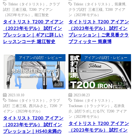
Titleist（タイトリスト）
,
クラブ
Titleist（タイトリスト）
,
筒康博
,
試打 三者三様
,
T200 アイアン
クラブ試打 三者三様
,
T200 アイア
（2023年モデル）
,
堀江智史
ン（2023年モデル）
タイトリスト T200 アイアン
タイトリスト T200 アイアン
（2023年モデル） 試打イン
（2023年モデル） 試打イン
プレッション｜ギアに詳しい
プレッション｜ご意見番クラ
レッスンコーチ 堀江智史
ブフィッター 筒康博
アイアンの試打・レビュー
アイアンの試打・レビュー
8:03
17:24
2023.10.10
2023.08.23
Titleist（タイトリスト）
,
クラブ
Titleist（タイトリスト）
,
試打 三者三様
,
西川みさと
,
T200 ア
Trackman（トラックマン）
,
石井良
イアン（2023年モデル）
介
,
試打ラボしだるTV
,
T200 アイア
ン（2023年モデル）
タイトリスト T200 アイアン
タイトリスト T200 アイアン
（2023年モデル） 試打イン
（2023年モデル） 試打イン
プレッション｜HS40未満の