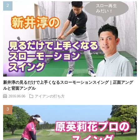
新井淳の見るだけで上手くなるスローモーションスイング｜正面アング
ルと背面アングル
2016.06.06
アイアンの打ち方