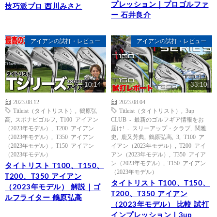
プレッション｜プロゴルファ
技巧派プロ 西川みさと
ー 石井良介
アイアンの試打・レビュー
アイアンの試打・レビュー
10:14
33:10
2023.08.12
2023.08.04
Titleist（タイトリスト）
,
鶴原弘
Titleist（タイトリスト）
,
3up
高
,
スポナビゴルフ
,
T100 アイアン
CLUB - 最新のゴルフギア情報をお
（2023年モデル）
,
T200 アイアン
届け! - スリーアップ・クラブ
,
関雅
（2023年モデル）
,
T350 アイアン
史
,
鹿又芳典
,
鶴原弘高
,
3
,
T100 ア
（2023年モデル）
,
T150 アイアン
イアン（2023年モデル）
,
T200 アイ
（2023年モデル）
アン（2023年モデル）
,
T350 アイア
ン（2023年モデル）
,
T150 アイアン
タイトリスト T100、T150、
（2023年モデル）
T200、T350 アイアン
タイトリスト T100、T150、
（2023年モデル） 解説｜ゴ
T200、T350 アイアン
ルフライター 鶴原弘高
（2023年モデル） 比較 試打
インプレッション｜3up