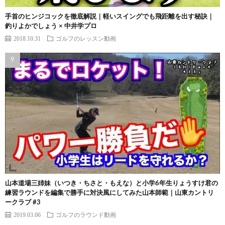
手首のヒンジコックを徹底解説｜軽いスイングでも飛距離を出す秘訣｜
釣りよかでしょう × 中井学プロ
2018.10.31
ゴルフのレッスン動画
山本道場三姉妹（いつき・ちさと・もえな）と小学6年生りょうすけ君の
練習ラウンドを編集で勝手に対決風にしてみた山本師範｜山東カントリ
ークラブ #3
2019.03.06
ゴルフのラウンド動画