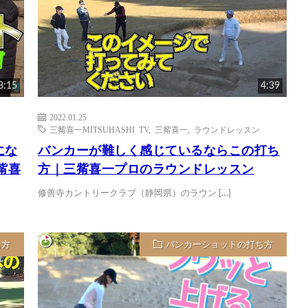
8:15
4:39
2022.01.25
三觜喜一MITSUHASHI TV
,
三觜喜一
,
ラウンドレッスン
にな
バンカーが難しく感じているならこの打ち
觜喜
方｜三觜喜一プロのラウンドレッスン
修善寺カントリークラブ（静岡県）のラウン […]
ち方
バンカーショットの打ち方