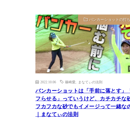
バンカーショットの打
2022.10.06
篠崎愛
,
まなてぃの法則
バンカーショットは「手前に落とす」
フらせる」っていうけど、カチカチな
フカフカな砂でもイメージって一緒な
｜まなてぃの法則