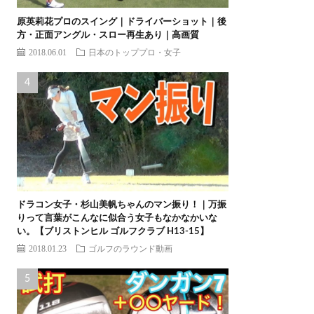
原英莉花プロのスイング｜ドライバーショット｜後
方・正面アングル・スロー再生あり｜高画質
2018.06.01
日本のトッププロ・女子
ドラコン女子・杉山美帆ちゃんのマン振り！｜万振
りって言葉がこんなに似合う女子もなかなかいな
い。【ブリストンヒル ゴルフクラブ H13-15】
2018.01.23
ゴルフのラウンド動画