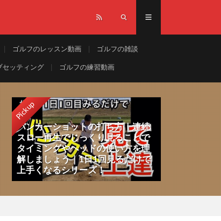
ゴルフのレッスン動画
ゴルフの雑談
ブセッティング
ゴルフの練習動画
Pickup
バンカーショットの打ち方｜連続
スロー再生でじっくり見ることで
タイミングやヘッドの使い方を理
解しましょう｜1日1回見るだけで
上手くなるシリーズ！