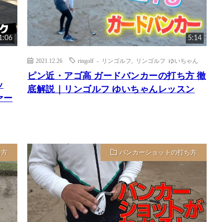
1:06
5:14
2021.12.26
ringolf - リンゴルフ
,
リンゴルフ ゆいちゃん
ピン近・アゴ高 ガードバンカーの打ち方 徹
ッ
底解説｜リンゴルフ ゆいちゃんレッスン
ァー
ち方
バンカーショットの打ち方