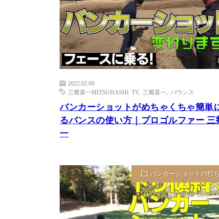
2022.02.09
三觜喜一MITSUHASHI TV
,
三觜喜一
,
バウンス
バンカーショットがめちゃくちゃ簡単
るバンスの使い方｜プロゴルファー 三
一
バンカーショットの打