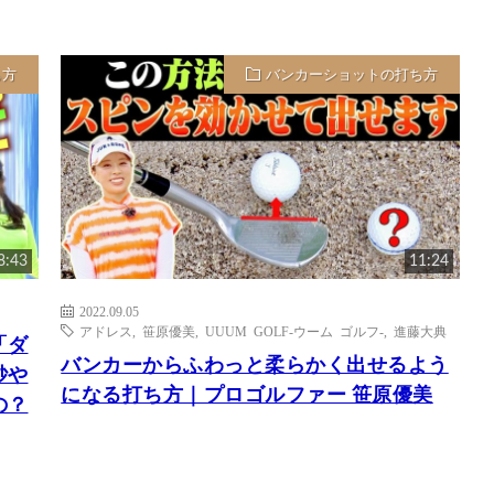
ち方
バンカーショットの打ち方
8:43
11:24
2022.09.05
アドレス
,
笹原優美
,
UUUM GOLF-ウーム ゴルフ-
,
進藤大典
「ダ
バンカーからふわっと柔らかく出せるよう
砂や
になる打ち方｜プロゴルファー 笹原優美
の？