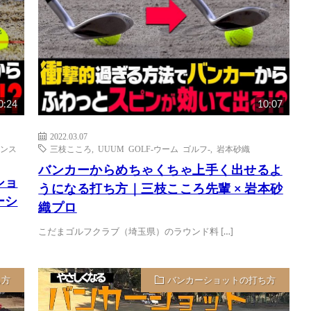
0:24
10:07
2022.03.07
ンス
三枝こころ
,
UUUM GOLF-ウーム ゴルフ-
,
岩本砂織
バンカーからめちゃくちゃ上手く出せるよ
ショ
うになる打ち方｜三枝こころ先輩 × 岩本砂
ーシ
織プロ
こだまゴルフクラブ（埼玉県）のラウンド料 […]
ち方
バンカーショットの打ち方