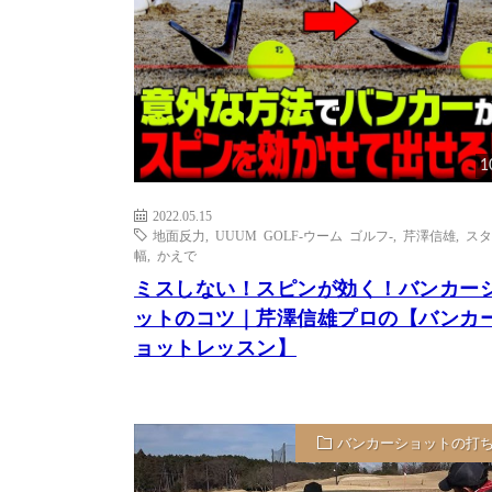
1
2022.05.15
地面反力
,
UUUM GOLF-ウーム ゴルフ-
,
芹澤信雄
,
スタ
幅
,
かえで
ミスしない！スピンが効く！バンカー
ットのコツ｜芹澤信雄プロの【バンカ
ョットレッスン】
バンカーショットの打