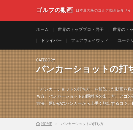
ゴルフの動画
日本最大級のゴルフ動画紹介サイ
ホーム
世界のトッププロ・男子
世界のト
ドライバー
フェアウェイウッド
ユーテ
CATEGORY
バンカーショットの打
「バンカーショットの打ち方」を解説した動画を数
ち方、バンカーショットの距離感の出し方、アゴの
方法、硬い砂のバンカーから上手く脱出するコツ、
HOME
バンカーショットの打ち方