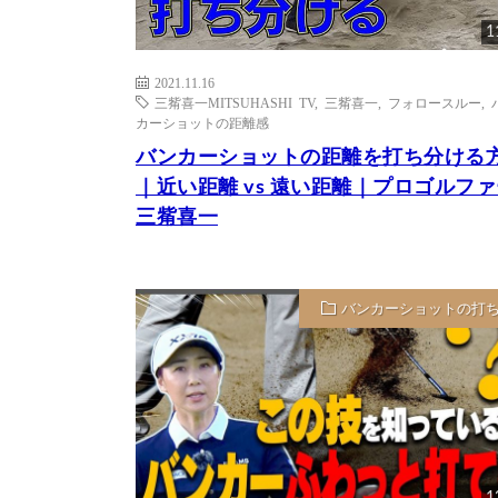
1
2021.11.16
三觜喜一MITSUHASHI TV
,
三觜喜一
,
フォロースルー
,
カーショットの距離感
バンカーショットの距離を打ち分ける
｜近い距離 vs 遠い距離｜プロゴルフ
三觜喜一
バンカーショットの打
1