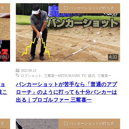
ち方
バンカーショットの打ち方
8:01
4:32
2022.06.22
ロブショット
,
三觜喜一MITSUHASHI TV
,
脱力
,
三觜喜一
ショ
バンカーショットが苦手なら「普通のアプ
枝こ
ローチ」のように打っても十分バンカーは
出る｜プロゴルファー 三觜喜一
ち方
バンカーショットの打ち方