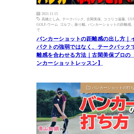
2021.11.15
高橋としみ
,
テークバック
,
古閑美保
,
ココリコ遠藤
,
UU
GOLF-ウーム ゴルフ-
,
振り幅
,
バンカーショットの距離感
,
で
バンカーショットの距離感の出し方｜
パクトの強弱ではなく、テークバック
離感を合わせる方法｜古閑美保プロの
ンカーショットレッスン】
バンカーショットの打