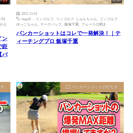
2021.11.01
UM
ringolf - リンゴルフ
,
リンゴルフ じゅんちゃん
,
リンゴルフ
かえ
ゆっこちゃん
,
テークバック
,
飯塚千重
,
フェースの開き
バンカーショットはコレで一発解決！｜テ
イン
ィーチングプロ 飯塚千重
で距
【バ
ち方
バンカーショットの打ち方