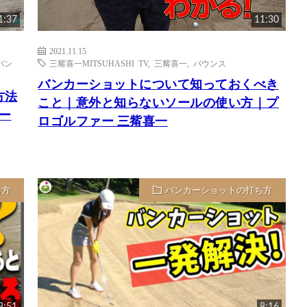
1:37
11:30
2021.11.15
バン
三觜喜一MITSUHASHI TV
,
三觜喜一
,
バウンス
バンカーショットについて知っておくべき
方法
こと｜意外と知らないソールの使い方｜プ
ァー
ロゴルファー 三觜喜一
ち方
バンカーショットの打ち方
3:51
8:16