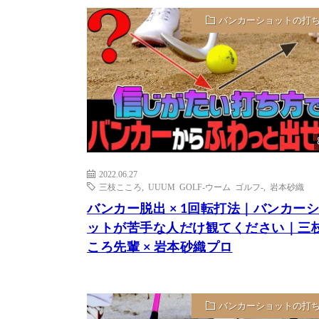
バンカーショットの打
2022.06.27
三枝こころ
,
UUUM GOLF-ウーム ゴルフ-
,
岩本砂織
バンカー脱出 × 1回転打法｜バンカー
ットが苦手な人だけ観てください｜三
ころ先輩 × 岩本砂織プロ
バンカーショットの打