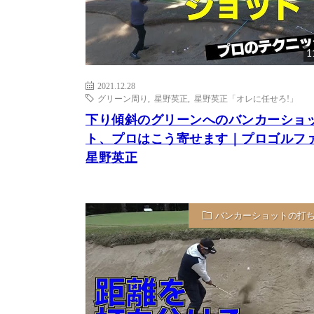
1
2021.12.28
グリーン周り
,
星野英正
,
星野英正「オレに任せろ!」
下り傾斜のグリーンへのバンカーショ
ト、プロはこう寄せます｜プロゴルフ
星野英正
バンカーショットの打