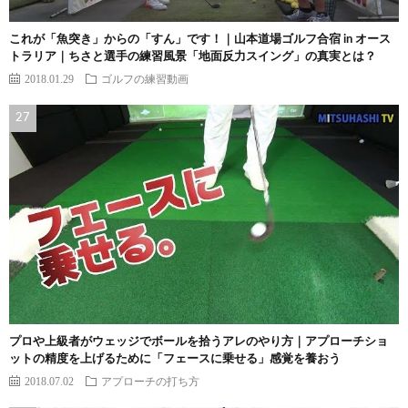
これが「魚突き」からの「すん」です！｜山本道場ゴルフ合宿 in オース
トラリア｜ちさと選手の練習風景「地面反力スイング」の真実とは？
2018.01.29
ゴルフの練習動画
プロや上級者がウェッジでボールを拾うアレのやり方｜アプローチショ
ットの精度を上げるために「フェースに乗せる」感覚を養おう
2018.07.02
アプローチの打ち方