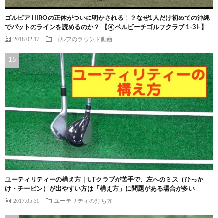
ゴルピア HIROの正体がついに明かされる！？なぜ1人だけ初めての沖縄
でパットのラインを読めるのか？ 【④ベルビーチゴルフクラブ 1-3H】
2018.02.17
ゴルフのラウンド動画
ユーティリティーの構え方｜UTクラブが苦手で、左へのミス（ひっか
け・チーピン）が出やすい方は「構え方」に問題がある場合が多い
2017.05.31
ユーテリティの打ち方