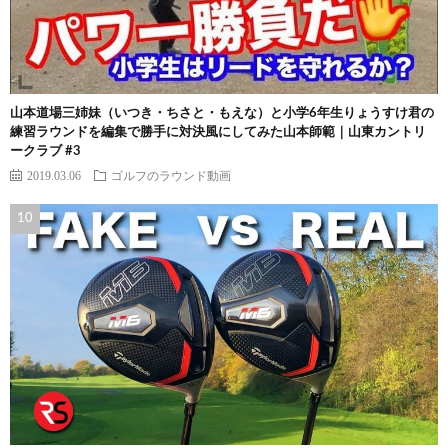
山本道場三姉妹（いつき・ちさと・もえな）と小学6年生りょうすけ君の
練習ラウンドを編集で勝手に対決風にしてみた山本師範｜山東カントリ
ークラブ #3
2019.03.06
ゴルフのラウンド動画