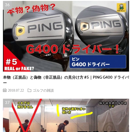
本物（正規品）と偽物（非正規品）の見分け方 #5｜PING G400 ドライバ
ー
2018.07.22
ゴルフの雑談