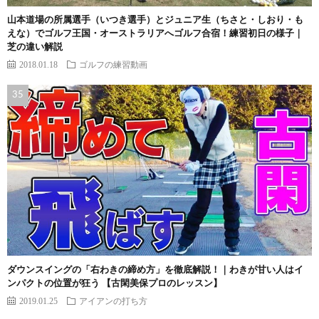
山本道場の所属選手（いつき選手）とジュニア生（ちさと・しおり・も
えな）でゴルフ王国・オーストラリアへゴルフ合宿！練習初日の様子｜
芝の違い解説
2018.01.18
ゴルフの練習動画
ダウンスイングの「右わきの締め方」を徹底解説！｜わきが甘い人はイ
ンパクトの位置が狂う 【古閑美保プロのレッスン】
2019.01.25
アイアンの打ち方