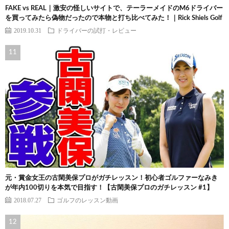
FAKE vs REAL｜激安の怪しいサイトで、テーラーメイドのM6ドライバー
を買ってみたら偽物だったので本物と打ち比べてみた！｜Rick Shiels Golf
2019.10.31
ドライバーの試打・レビュー
元・賞金女王の古閑美保プロがガチレッスン！初心者ゴルファーなみき
が年内100切りを本気で目指す！【古閑美保プロのガチレッスン #1】
2018.07.27
ゴルフのレッスン動画