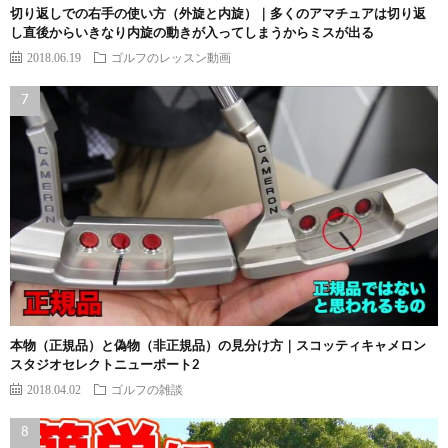
切り返しでの右手の使い方（外旋と内旋）｜多くのアマチュアは切り返
し直後からいきなり内旋の動きが入ってしまうからミスが出る
2018.06.19
ゴルフのレッスン動画
本物（正規品）と偽物（非正規品）の見分け方｜スコッティキャメロン
スタジオセレクトニューポート2
2018.04.02
ゴルフの雑談