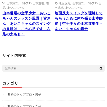
山本誠二
,
ゴルフTV山本道場
,
右
地面反力
,
山本誠二
,
ゴルフTV山
足
,
あいこちゃん
本道場
,
あいこちゃん
山本道場の空手少女・あいこ
地面反力スイングを理解して
ちゃんのレッスン風景｜皆さ
もらうために体を張る山本師
ん！あいこちゃんのスイング
範｜空手少女の山本道場生・
の見所は、この右足です！右
あいこちゃんの場合
足の太もも！
サイト内検索
カテゴリー
世界のトッププロ・男子
世界のトッププロ・女子