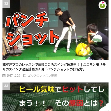
森守洋プロのレッスンで三枝こころスイング改造中！｜こころとモリモ
リのスイング改造計画 第1回「パンチショットの打ち方」
2017.12.20
ゴルフのレッスン動画