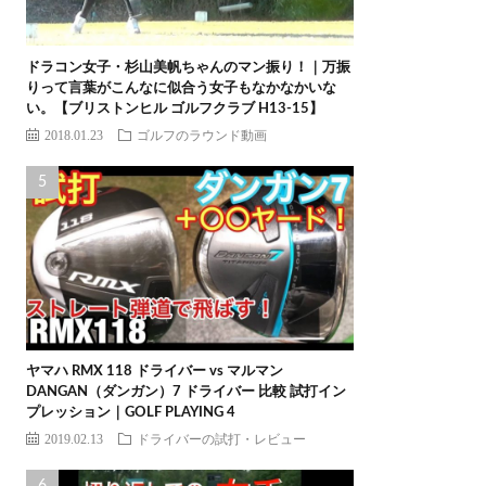
ドラコン女子・杉山美帆ちゃんのマン振り！｜万振
りって言葉がこんなに似合う女子もなかなかいな
い。【ブリストンヒル ゴルフクラブ H13-15】
2018.01.23
ゴルフのラウンド動画
ヤマハ RMX 118 ドライバー vs マルマン
DANGAN（ダンガン）7 ドライバー 比較 試打イン
プレッション｜GOLF PLAYING 4
2019.02.13
ドライバーの試打・レビュー