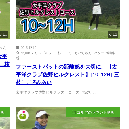
6:10
6:11
ゃん
2016.12.10
ringolf - リンゴルフ
,
三枝こころ
,
あいちゃん
,
パターの距離
太平
感
 三枝
ファーストパットの距離感を大切に。【太
平洋クラブ佐野ヒルクレスト】[10-12H] 三
枝こころ&あい
太平洋クラブ佐野ヒルクレストコース（栃木 […]
動画
ゴルフのラウンド動画