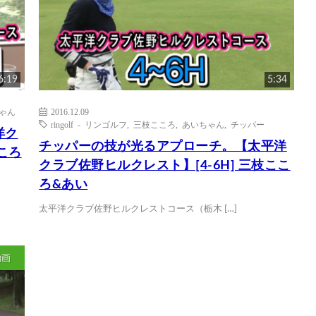
6:19
5:34
ゃん
2016.12.09
ringolf - リンゴルフ
,
三枝こころ
,
あいちゃん
,
チッパー
洋ク
チッパーの技が光るアプローチ。【太平洋
ころ
クラブ佐野ヒルクレスト】[4-6H] 三枝ここ
ろ&あい
太平洋クラブ佐野ヒルクレストコース（栃木 […]
動画