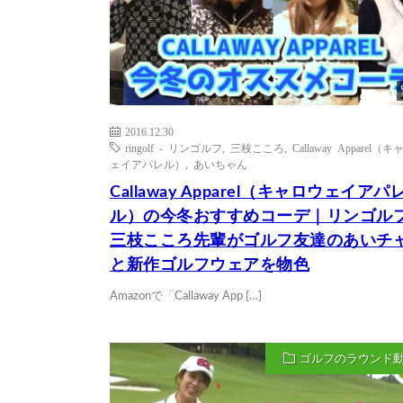
2016.12.30
ringolf - リンゴルフ
,
三枝こころ
,
Callaway Apparel（
ェイアパレル）
,
あいちゃん
Callaway Apparel（キャロウェイアパ
ル）の今冬おすすめコーデ｜リンゴル
三枝こころ先輩がゴルフ友達のあいチ
と新作ゴルフウェアを物色
Amazonで「Callaway App […]
ゴルフのラウンド