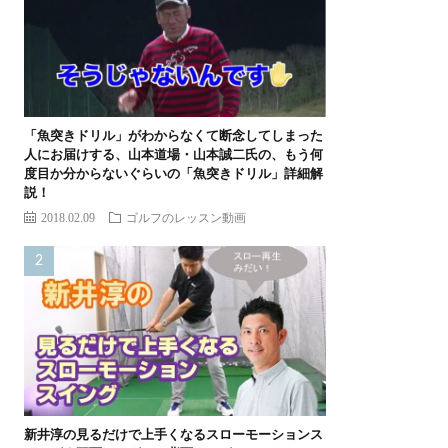
「魚突きドリル」がわからなくて断念してしまった
人にお届けする、山本道場・山本誠二氏の、もう何
度目か分からないぐらいの「魚突きドリル」詳細解
説！
2018.02.09
ゴルフのレッスン動画
新井淳の見るだけで上手くなるスローモーションス