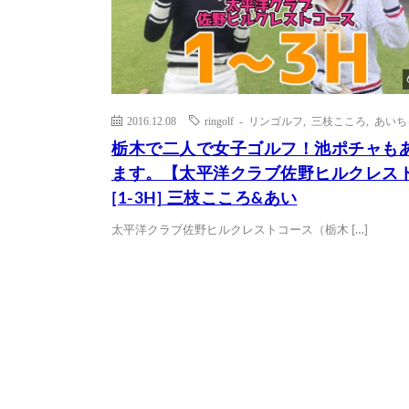
2016.12.08
ringolf - リンゴルフ
,
三枝こころ
,
あいち
栃木で二人で女子ゴルフ！池ポチャも
ます。【太平洋クラブ佐野ヒルクレス
[1-3H] 三枝こころ&あい
太平洋クラブ佐野ヒルクレストコース（栃木 […]