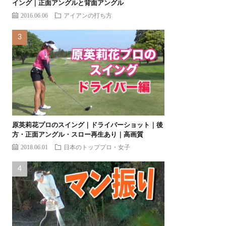
イング｜正面アングルと背面アングル
2016.06.06
アイアンの打ち方
原英莉花プロのスイング｜ドライバーショット｜後
方・正面アングル・スロー再生あり｜高画質
2018.06.01
日本のトッププロ・女子