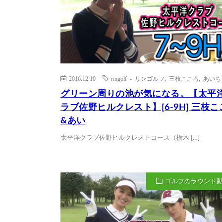
2016.12.10
ringolf - リンゴルフ
,
三枝こころ
,
あいち
グリーン周りの池が気になる。【太平
ラブ佐野ヒルクレスト】[6-9H] 三枝こ
&あい
太平洋クラブ佐野ヒルクレストコース（栃木 […]
ゴルフのラウンド