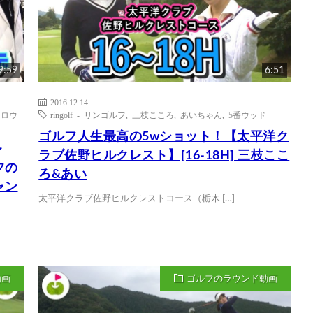
9:59
6:51
2016.12.14
キャロウ
ringolf - リンゴルフ
,
三枝こころ
,
あいちゃん
,
5番ウッド
ゴルフ人生最高の5wショット！【太平洋ク
レ
ラブ佐野ヒルクレスト】[16-18H] 三枝ここ
フの
ろ&あい
ャン
太平洋クラブ佐野ヒルクレストコース（栃木 […]
動画
ゴルフのラウンド動画