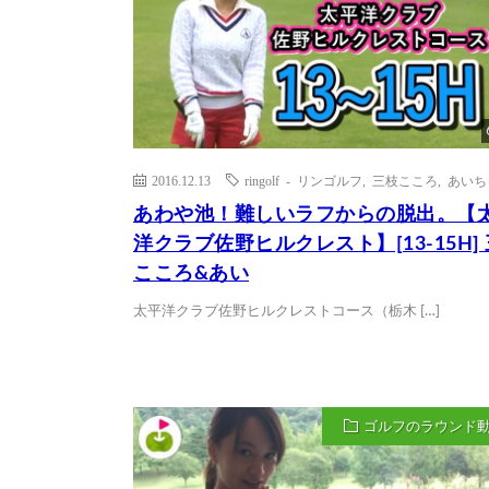
2016.12.13
ringolf - リンゴルフ
,
三枝こころ
,
あいち
あわや池！難しいラフからの脱出。【
洋クラブ佐野ヒルクレスト】[13-15H]
こころ&あい
太平洋クラブ佐野ヒルクレストコース（栃木 […]
ゴルフのラウンド