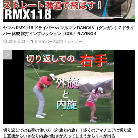
ヤマハ RMX 118 ドライバー vs マルマン DANGAN（ダンガン）7 ドライ
バー 比較 試打インプレッション｜GOLF PLAYING 4
2019.02.13
ドライバーの試打・レビュー
切り返しでの右手の使い方（外旋と内旋）｜多くのアマチュアは切り返
し直後からいきなり内旋の動きが入ってしまうからミスが出る