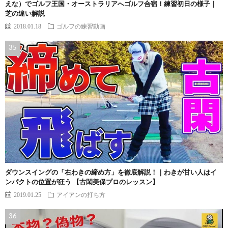
えな）でゴルフ王国・オーストラリアへゴルフ合宿！練習初日の様子｜
芝の違い解説
2018.01.18
ゴルフの練習動画
ダウンスイングの「右わきの締め方」を徹底解説！｜わきが甘い人はイ
ンパクトの位置が狂う 【古閑美保プロのレッスン】
2019.01.25
アイアンの打ち方