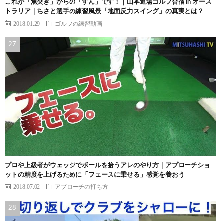
これが「魚突き」からの「すん」です！｜山本道場ゴルフ合宿 in オース
トラリア｜ちさと選手の練習風景「地面反力スイング」の真実とは？
2018.01.29
ゴルフの練習動画
プロや上級者がウェッジでボールを拾うアレのやり方｜アプローチショ
ットの精度を上げるために「フェースに乗せる」感覚を養おう
2018.07.02
アプローチの打ち方