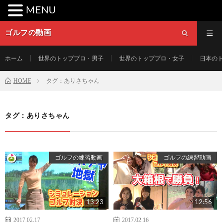
MENU
ゴルフの動画
ホーム
世界のトッププロ・男子
世界のトッププロ・女子
日本の
HOME
タグ：ありさちゃん
タグ：ありさちゃん
ゴルフの練習動画
ゴルフの練習動画
13:23
12:56
2017.02.17
2017.02.16