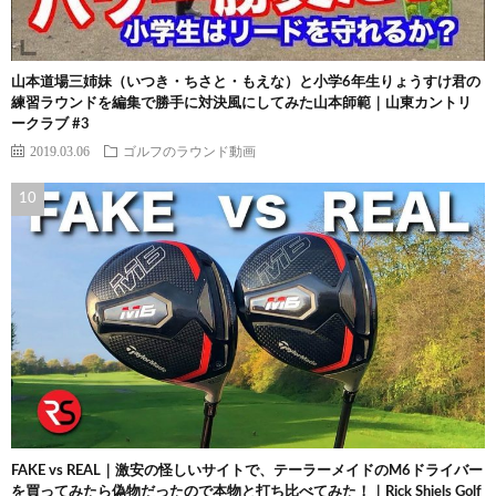
山本道場三姉妹（いつき・ちさと・もえな）と小学6年生りょうすけ君の
練習ラウンドを編集で勝手に対決風にしてみた山本師範｜山東カントリ
ークラブ #3
2019.03.06
ゴルフのラウンド動画
FAKE vs REAL｜激安の怪しいサイトで、テーラーメイドのM6ドライバー
を買ってみたら偽物だったので本物と打ち比べてみた！｜Rick Shiels Golf