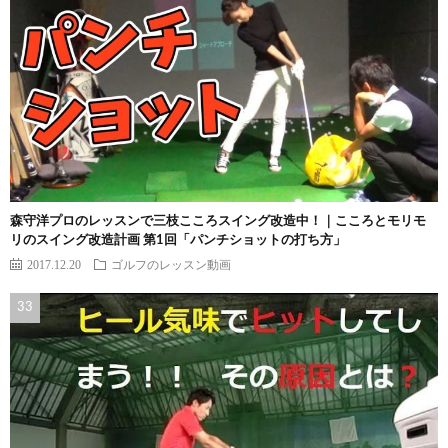
森守洋プロのレッスンで三枝こころスイング改造中！｜こころとモリモ
リのスイング改造計画 第1回「パンチショットの打ち方」
2017.12.20
ゴルフのレッスン動画