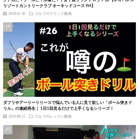
グアムだ！プールだ！水着だ！｜女子旅ラウンド in グアム 【レオパレス
リゾートカントリークラブ オーキッドコース 9H】
2018.01.30
ゴルフのラウンド動画
ダフリやアーリーリリースで悩んでいる人に見て欲しい「ボール突きド
リル」の連続再生｜ 1日1回見るだけで上手くなるシリーズ！
2018.08.15
ゴルフのレッスン動画