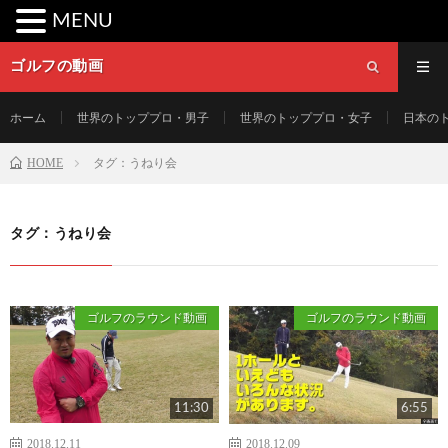
MENU
ゴルフの動画
ホーム
世界のトッププロ・男子
世界のトッププロ・女子
日本の
HOME
タグ：うねり会
タグ：うねり会
ゴルフのラウンド動画
ゴルフのラウンド動画
11:30
6:55
2018.12.11
2018.12.09