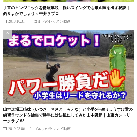
手首のヒンジコックを徹底解説｜軽いスイングでも飛距離を出す秘訣｜
釣りよかでしょう × 中井学プロ
2018.10.31
ゴルフのレッスン動画
山本道場三姉妹（いつき・ちさと・もえな）と小学6年生りょうすけ君の
練習ラウンドを編集で勝手に対決風にしてみた山本師範｜山東カントリ
ークラブ #3
2019.03.06
ゴルフのラウンド動画