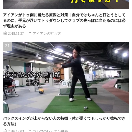
アイアンがトゥ側に当たる原因と対策｜自分ではちゃんと打とうとして
るのに、手元が浮いてトゥダウンしてクラブの先っぽに当たるのには必
ず理由がある
2018.11.27
アイアンの打ち方
バックスイングが上がらない人の特徴（体が硬くてもしっかり捻転でき
る方法）
2016.12.03
ゴルフのレッスン動画