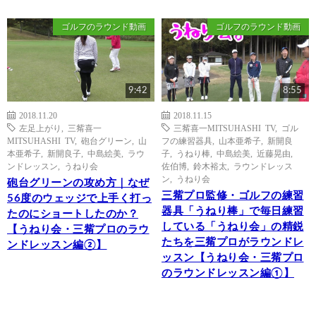
ゴルフのラウンド動画
ゴルフのラウンド動画
9:42
8:55
2018.11.20
2018.11.15
左足上がり
,
三觜喜一
三觜喜一MITSUHASHI TV
,
ゴル
MITSUHASHI TV
,
砲台グリーン
,
山
フの練習器具
,
山本亜希子
,
新開良
本亜希子
,
新開良子
,
中島絵美
,
ラウ
子
,
うねり棒
,
中島絵美
,
近藤晃由
,
ンドレッスン
,
うねり会
佐伯博
,
鈴木裕太
,
ラウンドレッス
ン
,
うねり会
砲台グリーンの攻め方｜なぜ
三觜プロ監修・ゴルフの練習
56度のウェッジで上手く打っ
器具「うねり棒」で毎日練習
たのにショートしたのか？
している「うねり会」の精鋭
【うねり会・三觜プロのラウ
たちを三觜プロがラウンドレ
ンドレッスン編②】
ッスン【うねり会・三觜プロ
のラウンドレッスン編①】