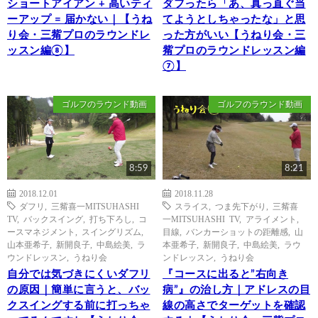
ショートアイアン + 高いティ
ダフったら「あ、真っ直ぐ当
ーアップ = 届かない｜【うね
てようとしちゃったな」と思
り会・三觜プロのラウンドレ
った方がいい【うねり会・三
ッスン編⑧】
觜プロのラウンドレッスン編
⑦】
ゴルフのラウンド動画
ゴルフのラウンド動画
8:59
8:21
2018.12.01
2018.11.28
ダフリ
,
三觜喜一MITSUHASHI
スライス
,
つま先下がり
,
三觜喜
TV
,
バックスイング
,
打ち下ろし
,
コ
一MITSUHASHI TV
,
アライメント
,
ースマネジメント
,
スイングリズム
,
目線
,
バンカーショットの距離感
,
山
山本亜希子
,
新開良子
,
中島絵美
,
ラ
本亜希子
,
新開良子
,
中島絵美
,
ラウ
ウンドレッスン
,
うねり会
ンドレッスン
,
うねり会
自分では気づきにくいダフリ
『コースに出ると”右向き
の原因｜簡単に言うと、バッ
病”』の治し方｜アドレスの目
クスイングする前に打っちゃ
線の高さでターゲットを確認