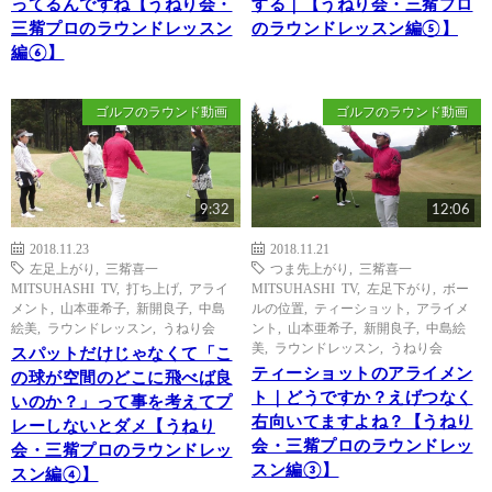
ってるんですね【うねり会・
する｜【うねり会・三觜プロ
三觜プロのラウンドレッスン
のラウンドレッスン編⑤】
編⑥】
ゴルフのラウンド動画
ゴルフのラウンド動画
9:32
12:06
2018.11.23
2018.11.21
左足上がり
,
三觜喜一
つま先上がり
,
三觜喜一
MITSUHASHI TV
,
打ち上げ
,
アライ
MITSUHASHI TV
,
左足下がり
,
ボー
メント
,
山本亜希子
,
新開良子
,
中島
ルの位置
,
ティーショット
,
アライメ
絵美
,
ラウンドレッスン
,
うねり会
ント
,
山本亜希子
,
新開良子
,
中島絵
美
,
ラウンドレッスン
,
うねり会
スパットだけじゃなくて「こ
ティーショットのアライメン
の球が空間のどこに飛べば良
ト｜どうですか？えげつなく
いのか？」って事を考えてプ
右向いてますよね？【うねり
レーしないとダメ【うねり
会・三觜プロのラウンドレッ
会・三觜プロのラウンドレッ
スン編③】
スン編④】