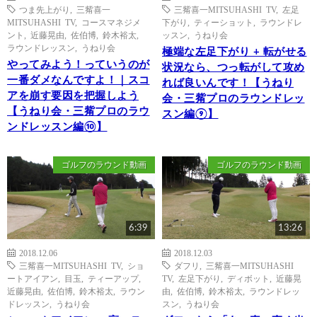
つま先上がり
,
三觜喜一
三觜喜一MITSUHASHI TV
,
左足
MITSUHASHI TV
,
コースマネジメ
下がり
,
ティーショット
,
ラウンドレ
ント
,
近藤晃由
,
佐伯博
,
鈴木裕太
,
ッスン
,
うねり会
ラウンドレッスン
,
うねり会
極端な左足下がり + 転がせる
やってみよう！っていうのが
状況なら、つっ転がして攻め
一番ダメなんですよ！｜スコ
れば良いんです！【うねり
アを崩す要因を把握しよう
会・三觜プロのラウンドレッ
【うねり会・三觜プロのラウ
スン編⑨】
ンドレッスン編⑩】
ゴルフのラウンド動画
ゴルフのラウンド動画
6:39
13:26
2018.12.06
2018.12.03
三觜喜一MITSUHASHI TV
,
ショ
ダフリ
,
三觜喜一MITSUHASHI
ートアイアン
,
目玉
,
ティーアップ
,
TV
,
左足下がり
,
ディボット
,
近藤晃
近藤晃由
,
佐伯博
,
鈴木裕太
,
ラウン
由
,
佐伯博
,
鈴木裕太
,
ラウンドレッ
ドレッスン
,
うねり会
スン
,
うねり会