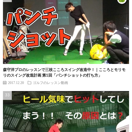
森守洋プロのレッスンで三枝こころスイング改造中！｜こころとモリモ
リのスイング改造計画 第1回「パンチショットの打ち方」
2017.12.20
ゴルフのレッスン動画