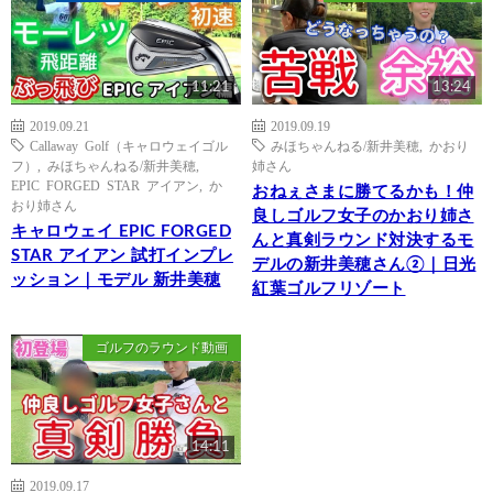
11:21
13:24
2019.09.21
2019.09.19
Callaway Golf（キャロウェイゴル
みほちゃんねる/新井美穂
,
かおり
フ）
,
みほちゃんねる/新井美穂
,
姉さん
EPIC FORGED STAR アイアン
,
か
おねぇさまに勝てるかも！仲
おり姉さん
良しゴルフ女子のかおり姉さ
キャロウェイ EPIC FORGED
んと真剣ラウンド対決するモ
STAR アイアン 試打インプレ
デルの新井美穂さん②｜日光
ッション｜モデル 新井美穂
紅葉ゴルフリゾート
ゴルフのラウンド動画
14:11
2019.09.17