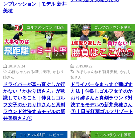
ンプレッション｜モデル 新井
美穂
ゴルフのラウンド動画
ゴルフのラウンド動画
16:47
12:06
2019.09.24
2019.09.22
みほちゃんねる/新井美穂
,
かおり
みほちゃんねる/新井美穂
,
かおり
姉さん
姉さん
ドライバーが真っ直ぐしか行
ドライバーをまっすぐ飛ばす
かない「かおり姉さん」が意
方法｜仲良しゴルフ女子のか
識していること｜仲良しゴル
おり姉さんと真剣ラウンド対
フ女子のかおり姉さんと真剣
決するモデルの新井美穂さん
ラウンド対決するモデルの新
③｜日光紅葉ゴルフリゾート
井美穂さん④
アイアンの試打・レビュー
ゴルフのラウンド動画