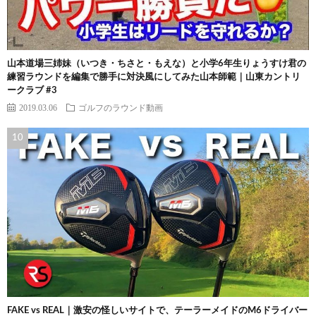
山本道場三姉妹（いつき・ちさと・もえな）と小学6年生りょうすけ君の
練習ラウンドを編集で勝手に対決風にしてみた山本師範｜山東カントリ
ークラブ #3
2019.03.06
ゴルフのラウンド動画
FAKE vs REAL｜激安の怪しいサイトで、テーラーメイドのM6ドライバー