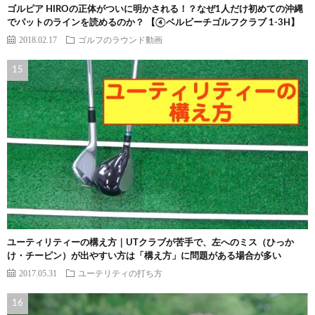
ゴルピア HIROの正体がついに明かされる！？なぜ1人だけ初めての沖縄
でパットのラインを読めるのか？ 【④ベルビーチゴルフクラブ 1-3H】
2018.02.17
ゴルフのラウンド動画
ユーティリティーの構え方｜UTクラブが苦手で、左へのミス（ひっか
け・チーピン）が出やすい方は「構え方」に問題がある場合が多い
2017.05.31
ユーテリティの打ち方