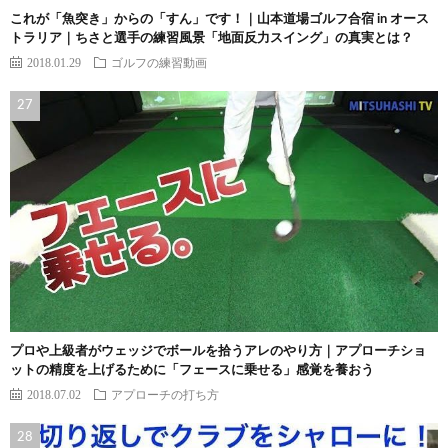
これが「魚突き」からの「すん」です！｜山本道場ゴルフ合宿 in オース
トラリア｜ちさと選手の練習風景「地面反力スイング」の真実とは？
2018.01.29
ゴルフの練習動画
プロや上級者がウェッジでボールを拾うアレのやり方｜アプローチショ
ットの精度を上げるために「フェースに乗せる」感覚を養おう
2018.07.02
アプローチの打ち方