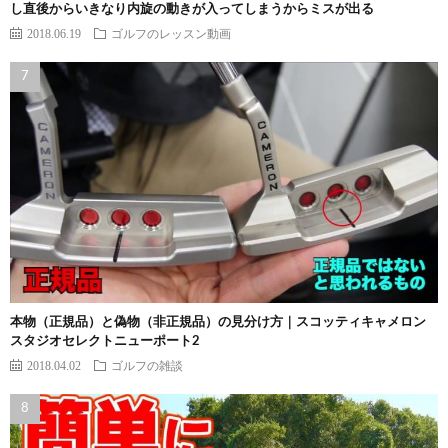
し直後からいきなり内旋の動きが入ってしまうからミスが出る
2018.06.19
ゴルフのレッスン動画
本物（正規品）と偽物（非正規品）の見分け方｜スコッティキャメロン
スタジオセレクトニューポート2
2018.04.02
ゴルフの雑談