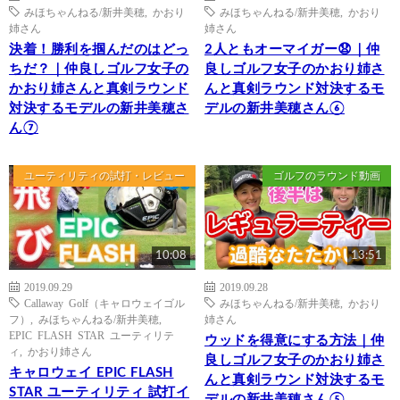
みほちゃんねる/新井美穂
,
かおり
みほちゃんねる/新井美穂
,
かおり
姉さん
姉さん
決着！勝利を掴んだのはどっ
2人ともオーマイガー😧｜仲
ちだ？｜仲良しゴルフ女子の
良しゴルフ女子のかおり姉さ
かおり姉さんと真剣ラウンド
んと真剣ラウンド対決するモ
対決するモデルの新井美穂さ
デルの新井美穂さん⑥
ん⑦
ユーティリティの試打・レビュー
ゴルフのラウンド動画
10:08
13:51
2019.09.29
2019.09.28
Callaway Golf（キャロウェイゴル
みほちゃんねる/新井美穂
,
かおり
フ）
,
みほちゃんねる/新井美穂
,
姉さん
EPIC FLASH STAR ユーティリテ
ウッドを得意にする方法｜仲
ィ
,
かおり姉さん
良しゴルフ女子のかおり姉さ
キャロウェイ EPIC FLASH
んと真剣ラウンド対決するモ
STAR ユーティリティ 試打イ
デルの新井美穂さん⑤