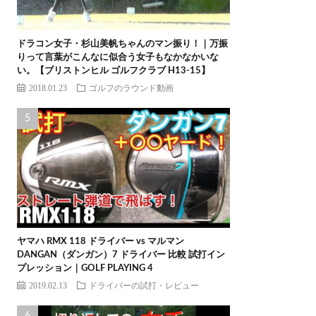
ドラコン女子・杉山美帆ちゃんのマン振り！｜万振
りって言葉がこんなに似合う女子もなかなかいな
い。【ブリストンヒル ゴルフクラブ H13-15】
2018.01.23
ゴルフのラウンド動画
ヤマハ RMX 118 ドライバー vs マルマン
DANGAN（ダンガン）7 ドライバー 比較 試打イン
プレッション｜GOLF PLAYING 4
2019.02.13
ドライバーの試打・レビュー