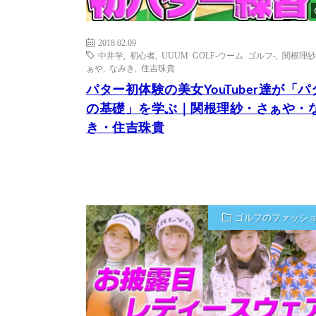
2018.02.09
中井学
,
初心者
,
UUUM GOLF-ウーム ゴルフ-
,
関根理紗
ぁや
,
なみき
,
住吉珠貴
パター初体験の美女YouTuber達が「パ
の基礎」を学ぶ｜関根理紗・さぁや・
き・住吉珠貴
ゴルフのファッシ