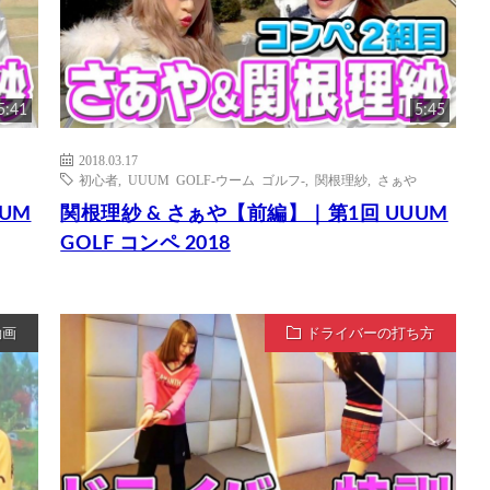
5:41
5:45
2018.03.17
初心者
,
UUUM GOLF-ウーム ゴルフ-
,
関根理紗
,
さぁや
UM
関根理紗 & さぁや【前編】｜第1回 UUUM
GOLF コンペ 2018
動画
ドライバーの打ち方