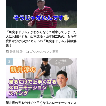
「魚突きドリル」がわからなくて断念してしまった
人にお届けする、山本道場・山本誠二氏の、もう何
度目か分からないぐらいの「魚突きドリル」詳細解
説！
2018.02.09
ゴルフのレッスン動画
新井淳の見るだけで上手くなるスローモーションス