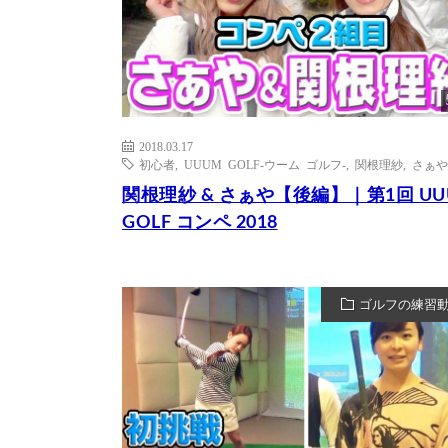
2018.03.17
初心者
,
UUUM GOLF-ウーム ゴルフ-
,
関根理紗
,
さぁや
関根理紗 & さぁや【後編】｜第1回 UU
GOLF コンペ 2018
ゴルフの練習