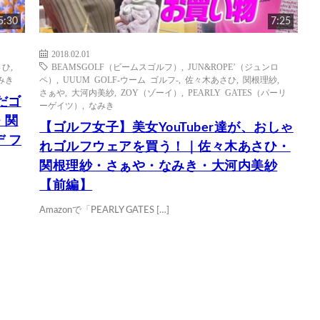
5:30
7:25
2018.02.01
さひ
,
BEAMSGOLF（ビームスゴルフ）
,
JUN&ROPE’（ジュンロ
みき
ペ）
,
UUUM GOLF-ウーム ゴルフ-
,
佐々木あさひ
,
関根理紗
,
さぁや
,
大河内美紗
,
ZOY（ゾーイ）
,
PEARLY GATES（パーリ
だゴ
ーゲイツ）
,
なみき
・関
【ゴルフ女子】美女YouTuber達が、おしゃ
 フ
れゴルフウェアを買う！｜佐々木あさひ・
関根理紗・さぁや・なみき・大河内美紗
【前編】
Amazonで「PEARLY GATES […]