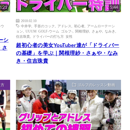
6:21
5:44
2018.02.10
-ウ
中井学
,
手首のコック
,
アドレス
,
初心者
,
アームローテーシ
ョン
,
UUUM GOLF-ウーム ゴルフ-
,
関根理紗
,
さぁや
,
なみき
,
住吉珠貴
,
ドライバーの打ち方 女性
ーシ
超初心者の美女YouTuber達が「ドライバー
・さ
の基礎」を学ぶ｜関根理紗・さぁや・なみ
き・住吉珠貴
ち方
ゴルフのレッスン動画