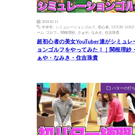
2018.02.11
中井学
,
シミュレーションゴルフ
,
初心者
,
UUUM GOLF
ーム ゴルフ-
,
関根理紗
,
さぁや
,
なみき
,
住吉珠貴
超初心者の美女YouTuber達がシミュレ
ョンゴルフをやってみた！｜関根理紗
ぁや・なみき・住吉珠貴
パターの打