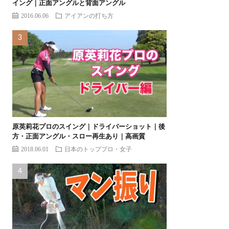
イング｜正面アングルと背面アングル
2016.06.06
アイアンの打ち方
原英莉花プロのスイング｜ドライバーショット｜後
方・正面アングル・スロー再生あり｜高画質
2018.06.01
日本のトッププロ・女子