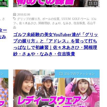
6:10
11:12
2018.02.06
,
さ
グリップの握り方
,
ボールの位置
,
UUUM GOLF-ウーム ゴル
フ-
,
佐々木あさひ
,
関根理紗
,
さぁや
,
なみき
,
住吉珠貴
,
石山千
晶
ター
ゴルフ未経験の美女YouTuber達が「グリッ
なみ
プの握り方」と「アドレス」を習って打ち
っぱなしで初練習｜佐々木あさひ・関根理
紗・さぁや・なみき・住吉珠貴
ョン
ゴルフのファッション