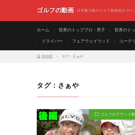
ゴルフの動画
日本最大級のゴルフ動画紹介サイ
ホーム
世界のトッププロ・男子
世界のト
ドライバー
フェアウェイウッド
ユーテ
HOME
タグ：さぁや
タグ：さぁや
ゴルフのラウンド