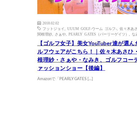
2018.02.02
フットジョイ
,
UUUM GOLF-ウーム ゴルフ-
,
佐々木あ
関根理紗
,
さぁや
,
PEARLY GATES（パーリーゲイツ）
,
な
【ゴルフ女子】美女YouTuber達が選ん
ルフウェアがこちら！｜佐々木あさひ
根理紗・さぁや・なみき、ゴルフコーデ
ァッションショー【後編】
Amazonで「PEARLY GATES […]