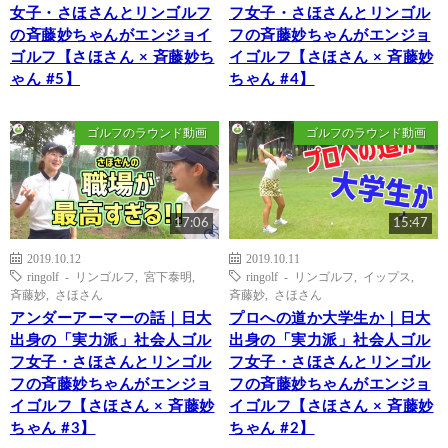
女子・さほさんとリンゴルフ
フ女子・さほさんとリンゴル
の斉藤妙ちゃんがエンジョイ
フの斉藤妙ちゃんがエンジョ
ゴルフ【さほさん × 斉藤妙ち
イゴルフ【さほさん × 斉藤妙
ゃん #5】
ちゃん #4】
ゴルフのラウンド動画
ゴルフのラウンド動画
17:06
15:47
2019.10.12
2019.10.11
ringolf - リンゴルフ
,
宮下泰明
,
ringolf - リンゴルフ
,
イップス
,
斉藤妙
,
さほさん
斉藤妙
,
さほさん
アンダーアーマーの話｜日大
プロへの道か大学生か｜日大
出身の「実力派」社会人ゴル
出身の「実力派」社会人ゴル
フ女子・さほさんとリンゴル
フ女子・さほさんとリンゴル
フの斉藤妙ちゃんがエンジョ
フの斉藤妙ちゃんがエンジョ
イゴルフ【さほさん × 斉藤妙
イゴルフ【さほさん × 斉藤妙
ちゃん #3】
ちゃん #2】