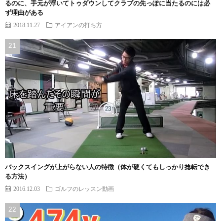
るのに、手元が浮いてトゥダウンしてクラブの先っぽに当たるのには必
ず理由がある
2018.11.27
アイアンの打ち方
バックスイングが上がらない人の特徴（体が硬くてもしっかり捻転でき
る方法）
2016.12.03
ゴルフのレッスン動画