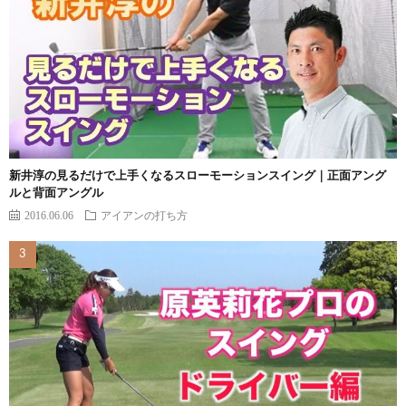
新井淳の見るだけで上手くなるスローモーションスイング｜正面アング
ルと背面アングル
2016.06.06
アイアンの打ち方