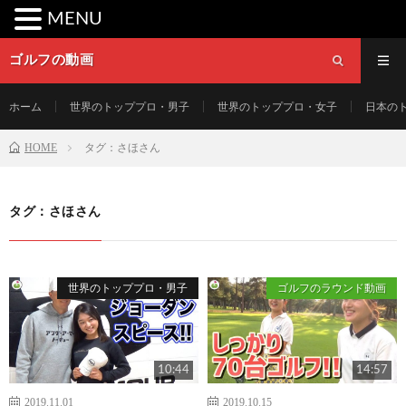
MENU
ゴルフの動画
ホーム
世界のトッププロ・男子
世界のトッププロ・女子
日本の
HOME
タグ：さほさん
タグ：さほさん
世界のトッププロ・男子
ゴルフのラウンド動画
10:44
14:57
2019.11.01
2019.10.15