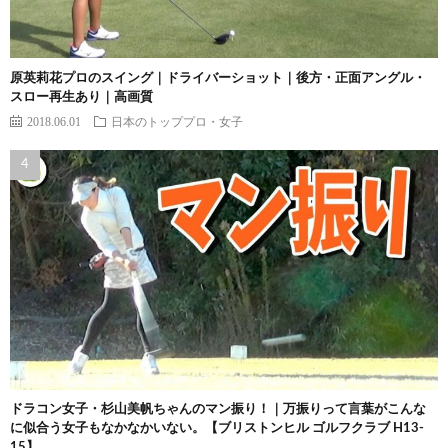
原英莉花プロのスイング｜ドライバーショット｜後方・正面アングル・
スロー再生あり｜高画質
2018.06.01
日本のトッププロ・女子
ドラコン女子・杉山美帆ちゃんのマン振り！｜万振りって言葉がこんな
に似合う女子もなかなかいない。【ブリストンヒル ゴルフクラブ H13-
15】