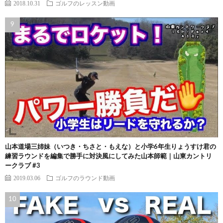
2018.10.31
ゴルフのレッスン動画
山本道場三姉妹（いつき・ちさと・もえな）と小学6年生りょうすけ君の
練習ラウンドを編集で勝手に対決風にしてみた山本師範｜山東カントリ
ークラブ #3
2019.03.06
ゴルフのラウンド動画