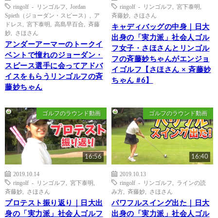
ringolf - リンゴルフ
,
Jordan
ringolf - リンゴルフ
,
宮下泰明
,
Spieth（ジョーダン・スピース）
,
ア
斉藤妙
,
さほさん
ドレス
,
宮下泰明
,
高島早百合
,
斉藤
キャディバッグの中身｜日大
妙
,
さほさん
出身の「実力派」社会人ゴル
アンダーアーマーのトークイ
フ女子・さほさんとリンゴル
ベントで憧れのジョーダン・
フの斉藤妙ちゃんがエンジョ
スピース選手に会ってアドバ
イゴルフ【さほさん × 斉藤妙
イスをもらうリンゴルフの斉
ちゃん #6】
藤妙ちゃん
ゴルフのラウンド動画
ゴルフのラウンド動画
16:56
16:40
2019.10.14
2019.10.13
ringolf - リンゴルフ
,
宮下泰明
,
ringolf - リンゴルフ
,
ラインの読
斉藤妙
,
さほさん
み方
,
斉藤妙
,
さほさん
プロテスト振り返り｜日大出
パワフルスイング出た｜日大
身の「実力派」社会人ゴルフ
出身の「実力派」社会人ゴル