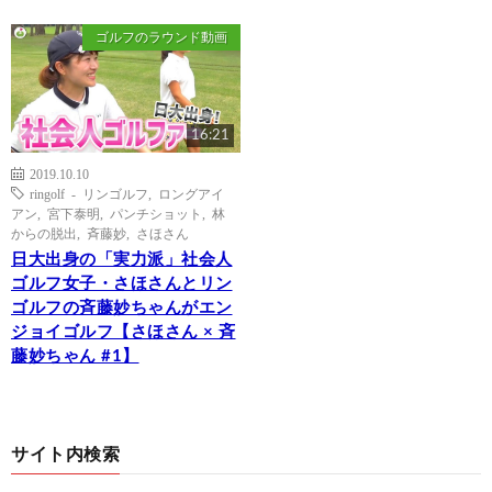
ゴルフのラウンド動画
16:21
2019.10.10
ringolf - リンゴルフ
,
ロングアイ
アン
,
宮下泰明
,
パンチショット
,
林
からの脱出
,
斉藤妙
,
さほさん
日大出身の「実力派」社会人
ゴルフ女子・さほさんとリン
ゴルフの斉藤妙ちゃんがエン
ジョイゴルフ【さほさん × 斉
藤妙ちゃん #1】
サイト内検索