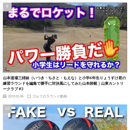
山本道場三姉妹（いつき・ちさと・もえな）と小学6年生りょうすけ君の
練習ラウンドを編集で勝手に対決風にしてみた山本師範｜山東カントリ
ークラブ #3
2019.03.06
ゴルフのラウンド動画