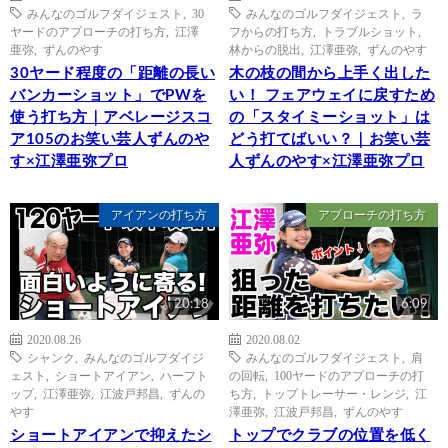
みんなのゴルフダイジェスト
,
30
みんなのゴルフダイジェスト
,
ラ
ヤードのアプローチの打ち方
,
江澤
フからの打ち方
,
トラブルショット
,
亜弥
,
ずんのやす
林からの脱出
,
江澤亜弥
,
ずんのやす
30ヤード程度の「距離の長い
木の枝の間から上手く出した
バンカーショット」でPWを
い！ フェアウェイに戻すため
使う打ち方｜アベレージスコ
の「スタイミーショット」は
ア105のお笑い芸人ずんのや
どう打てばいい？｜お笑い芸
す×江澤亜弥プロ
人ずんのやす×江澤亜弥プロ
アイアンの打ち方
アプローチの打ち方
20:18
6:09
2020.08.26
2020.08.02
シャンク
,
みんなのゴルフダイジ
みんなのゴルフダイジェスト
,
肩
ェスト
,
ショートアイアン
,
ハーフト
の回転
,
100ヤードのアプローチの打
ップ
,
江澤亜弥
,
江波戸邦昌
,
ずんの
ち方
,
トップトレーサー・レンジ
,
江
やす
澤亜弥
,
江波戸邦昌
,
ずんのやす
ショートアイアンで抑えたシ
トップでクラブの位置を低く