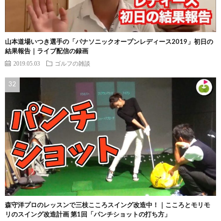
山本道場いつき選手の「パナソニックオープンレディース2019」初日の
結果報告｜ライブ配信の録画
2019.05.03
ゴルフの雑談
森守洋プロのレッスンで三枝こころスイング改造中！｜こころとモリモ
リのスイング改造計画 第1回「パンチショットの打ち方」