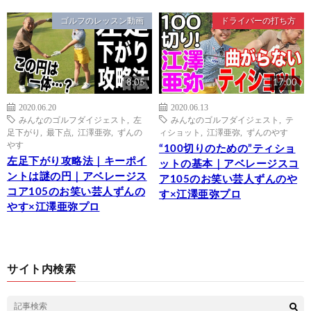
ゴルフのレッスン動画
ドライバーの打ち方
8:05
17:00
2020.06.20
2020.06.13
みんなのゴルフダイジェスト
,
左
みんなのゴルフダイジェスト
,
テ
足下がり
,
最下点
,
江澤亜弥
,
ずんの
ィショット
,
江澤亜弥
,
ずんのやす
やす
“100切りのための”ティショ
左足下がり攻略法｜キーポイ
ットの基本｜アベレージスコ
ントは謎の円｜アベレージス
ア105のお笑い芸人ずんのや
コア105のお笑い芸人ずんの
す×江澤亜弥プロ
やす×江澤亜弥プロ
サイト内検索