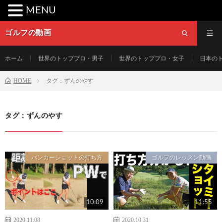
MENU
ゴルフの動画
ホーム
世界のトッププロ・男子
世界のトッププロ・女子
日本の
HOME
タグ：ずんのやす
タグ：ずんのやす
バンカーショットの打ち方
ゴルフのレッスン動画
10:09
11:55
2020.11.08
2020.10.31