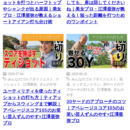
ョットを打つとハーフトップ
しても、肩は回してください
やシャンクが出る原因｜美女
ね｜美女プロ・江澤亜弥が教
プロ・江澤亜弥が教えるショ
える！狙った距離を打つため
ートアイアン打ち分け術
のワンポイント
ユーテリティの打ち方
アプローチの打ち方
8:47
11:29
2020.07.04
2020.06.26
みんなのゴルフダイジェスト
,
テ
みんなのゴルフダイジェスト
,
花
ィショット
,
江澤亜弥
,
ずんのやす
道
,
ピッチエンドラン
,
30ヤードのア
プローチの打ち方
,
江澤亜弥
,
ずんの
ユーティリティを使ったティ
やす
ショットの打ち方｜ティアッ
30ヤードのアプローチのコツ
プからスウィングまで解説｜
｜アベレージスコア105のお
アベレージスコア105のお笑
笑い芸人ずんのやす×江澤亜
い芸人ずんのやす×江澤亜弥
弥プロ
プロ