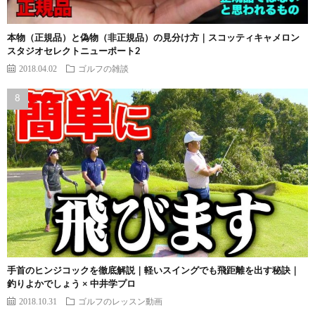
本物（正規品）と偽物（非正規品）の見分け方｜スコッティキャメロン
スタジオセレクトニューポート2
2018.04.02
ゴルフの雑談
手首のヒンジコックを徹底解説｜軽いスイングでも飛距離を出す秘訣｜
釣りよかでしょう × 中井学プロ
2018.10.31
ゴルフのレッスン動画