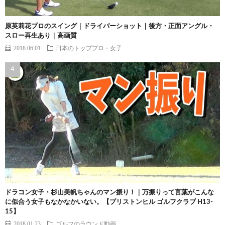
原英莉花プロのスイング｜ドライバーショット｜後方・正面アングル・
スロー再生あり｜高画質
2018.06.01
日本のトッププロ・女子
ドラコン女子・杉山美帆ちゃんのマン振り！｜万振りって言葉がこんな
に似合う女子もなかなかいない。【ブリストンヒル ゴルフクラブ H13-
15】
2018.01.23
ゴルフのラウンド動画