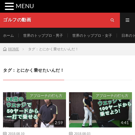
MENU
ゴルフの動画
ホーム
世界のトッププロ・男子
世界のトッププロ・女子
日本の
HOME
タグ：とにかく乗せたいんだ！
タグ：とにかく乗せたいんだ！
アプローチの打ち方
アプローチの打ち方
2:59
4:41
2018.08.10
2018.08.03