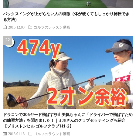
バックスイングが上がらない人の特徴（体が硬くてもしっかり捻転でき
る方法）
2016.12.03
ゴルフのレッスン動画
ドラコンで305ヤード飛ばす杉山美帆ちゃんに「ドライバーで飛ばすため
の練習方法」を聞きました！｜ミホさんのクラブセッティングも紹介
【ブリストンヒル ゴルフクラブ H1-2】
2018.01.18
ゴルフのラウンド動画