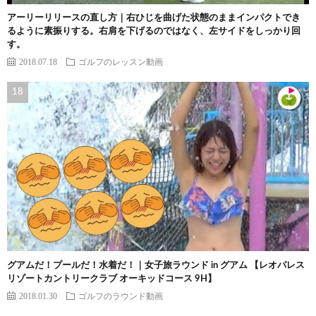
アーリーリリースの直し方｜右ひじを曲げた状態のままインパクトでき
るように素振りする。右肩を下げるのではなく、左サイドをしっかり回
す。
2018.07.18
ゴルフのレッスン動画
グアムだ！プールだ！水着だ！｜女子旅ラウンド in グアム 【レオパレス
リゾートカントリークラブ オーキッドコース 9H】
2018.01.30
ゴルフのラウンド動画