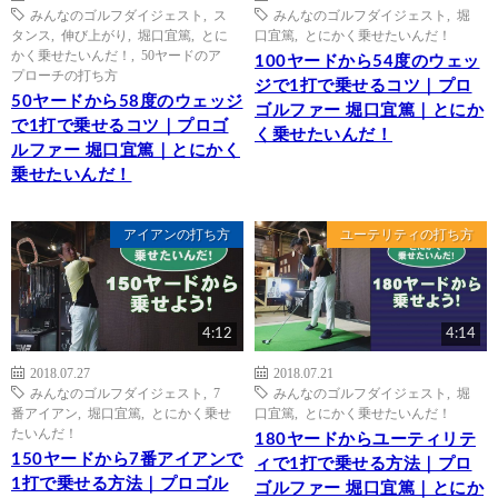
みんなのゴルフダイジェスト
,
ス
みんなのゴルフダイジェスト
,
堀
タンス
,
伸び上がり
,
堀口宜篤
,
とに
口宜篤
,
とにかく乗せたいんだ！
かく乗せたいんだ！
,
50ヤードのア
100ヤードから54度のウェッ
プローチの打ち方
ジで1打で乗せるコツ｜プロ
50ヤードから58度のウェッジ
ゴルファー 堀口宜篤｜とにか
で1打で乗せるコツ｜プロゴ
く乗せたいんだ！
ルファー 堀口宜篤｜とにかく
乗せたいんだ！
アイアンの打ち方
ユーテリティの打ち方
4:12
4:14
2018.07.27
2018.07.21
みんなのゴルフダイジェスト
,
7
みんなのゴルフダイジェスト
,
堀
番アイアン
,
堀口宜篤
,
とにかく乗せ
口宜篤
,
とにかく乗せたいんだ！
たいんだ！
180ヤードからユーティリテ
150ヤードから7番アイアンで
ィで1打で乗せる方法｜プロ
1打で乗せる方法｜プロゴル
ゴルファー 堀口宜篤｜とにか