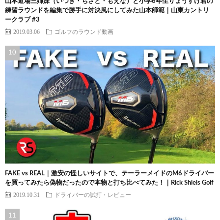
山本道場三姉妹（いつき・ちさと・もえな）と小学6年生りょうすけ君の
練習ラウンドを編集で勝手に対決風にしてみた山本師範｜山東カントリ
ークラブ #3
2019.03.06
ゴルフのラウンド動画
FAKE vs REAL｜激安の怪しいサイトで、テーラーメイドのM6ドライバー
を買ってみたら偽物だったので本物と打ち比べてみた！｜Rick Shiels Golf
2019.10.31
ドライバーの試打・レビュー