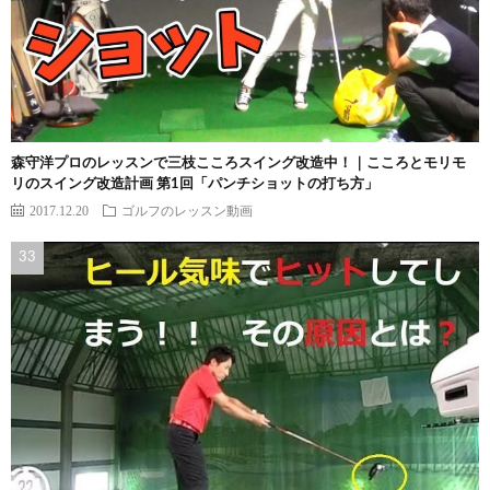
森守洋プロのレッスンで三枝こころスイング改造中！｜こころとモリモ
リのスイング改造計画 第1回「パンチショットの打ち方」
2017.12.20
ゴルフのレッスン動画