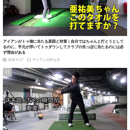
アイアンがトゥ側に当たる原因と対策｜自分ではちゃんと打とうとして
るのに、手元が浮いてトゥダウンしてクラブの先っぽに当たるのには必
ず理由がある
2018.11.27
アイアンの打ち方