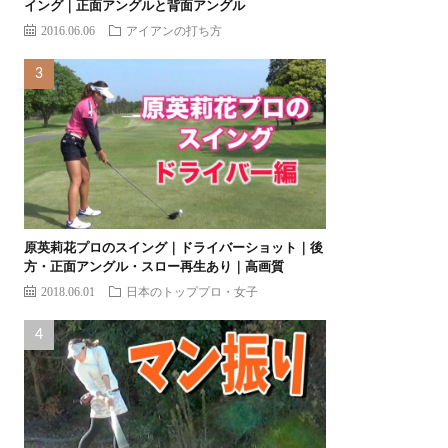
イング｜正面アングルと背面アングル
2016.06.06
アイアンの打ち方
原英莉花プロのスイング｜ドライバーショット｜後
方・正面アングル・スロー再生あり｜高画質
2018.06.01
日本のトッププロ・女子