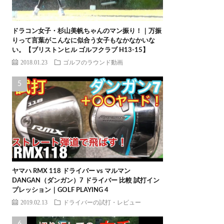
ドラコン女子・杉山美帆ちゃんのマン振り！｜万振
りって言葉がこんなに似合う女子もなかなかいな
い。【ブリストンヒル ゴルフクラブ H13-15】
2018.01.23
ゴルフのラウンド動画
ヤマハ RMX 118 ドライバー vs マルマン
DANGAN（ダンガン）7 ドライバー 比較 試打イン
プレッション｜GOLF PLAYING 4
2019.02.13
ドライバーの試打・レビュー