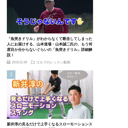
「魚突きドリル」がわからなくて断念してしまった
人にお届けする、山本道場・山本誠二氏の、もう何
度目か分からないぐらいの「魚突きドリル」詳細解
説！
2018.02.09
ゴルフのレッスン動画
新井淳の見るだけで上手くなるスローモーションス