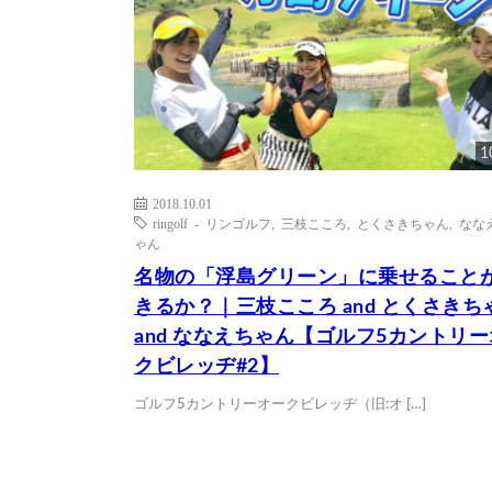
1
2018.10.01
ringolf - リンゴルフ
,
三枝こころ
,
とくさきちゃん
,
なな
ゃん
名物の「浮島グリーン」に乗せること
きるか？｜三枝こころ and とくさきち
and ななえちゃん【ゴルフ5カントリ
クビレッヂ#2】
ゴルフ5カントリーオークビレッヂ（旧:オ […]