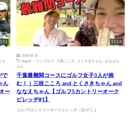
0:51
11:58
2018.09.30
えち
ringolf - リンゴルフ
,
三枝こころ
,
とくさきちゃん
,
ななえち
ゃん
がで
千葉最難関コースにゴルフ女子3人が挑
ゃん
む！｜三枝こころ and とくさきちゃん and
ーオー
ななえちゃん【ゴルフ5カントリーオーク
ビレッヂ#1】
ゴルフ5カントリーオークビレッヂ（旧:オ […]