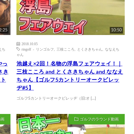
2:25
10:50
2018.10.05
えち
ringolf - リンゴルフ
,
三枝こころ
,
とくさきちゃん
,
ななえち
ゃん
やっ
池越え×2回！名物の浮島フェアウェイ！｜
さき
三枝こころ and とくさきちゃん and ななえ
ント
ちゃん【ゴルフ5カントリーオークビレッ
ヂ#5】
ゴルフ5カントリーオークビレッヂ（旧:オ […]
動画
ゴルフのラウンド動画