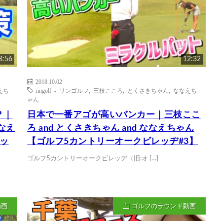
8:56
12:32
2018.10.02
えち
ringolf - リンゴルフ
,
三枝こころ
,
とくさきちゃん
,
ななえち
ゃん
？｜
日本で一番アゴが高いバンカー｜三枝ここ
ななえ
ろ and とくさきちゃん and ななえちゃん
ッ
【ゴルフ5カントリーオークビレッヂ#3】
ゴルフ5カントリーオークビレッヂ（旧:オ […]
動画
ゴルフのラウンド動画