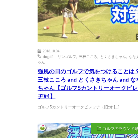
2018.10.04
ringolf - リンゴルフ
,
三枝こころ
,
とくさきちゃん
,
なな
ゃん
強風の日のゴルフで気をつけることは
三枝こころ and とくさきちゃん and 
ちゃん【ゴルフ5カントリーオークビレ
ヂ#4】
ゴルフ5カントリーオークビレッヂ（旧:オ […]
ゴルフのラウンド