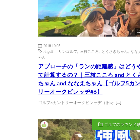
1
2018.10.05
ringolf - リンゴルフ
,
三枝こころ
,
とくさきちゃん
,
なな
ゃん
アプローチの「ランの距離感」はどう
て計算するの？｜三枝こころ and とく
ちゃん and ななえちゃん【ゴルフ5カ
リーオークビレッヂ#6】
ゴルフ5カントリーオークビレッヂ（旧:オ […]
ゴルフのラウンド