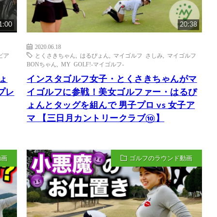
1:00
20:38
2020.06.18
ピア
とくさきちゃん
,
はるぴょん
,
マイゴルフ さしみ
,
マイゴルフ
BONちゃん
,
MY GOLF!-マイゴルフ-
ょ
インスタゴルフ女子・とくさきちゃんがマ
チプレ
イゴルフに参戦！美女ゴルファー・はるぴ
ょんとタッグを組んで 男子プロ vs 女子ア
マ 【三日月カントリークラブ⑩】
動画
ゴルフのラウンド動画