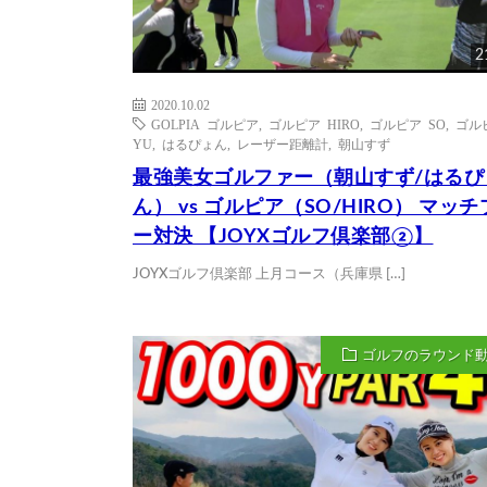
2
2020.10.02
GOLPIA ゴルピア
,
ゴルピア HIRO
,
ゴルピア SO
,
ゴル
YU
,
はるぴょん
,
レーザー距離計
,
朝山すず
最強美女ゴルファー（朝山すず/はるぴ
ん） vs ゴルピア（SO/HIRO） マッ
ー対決 【JOYXゴルフ倶楽部②】
JOYXゴルフ倶楽部 上月コース（兵庫県 […]
ゴルフのラウンド