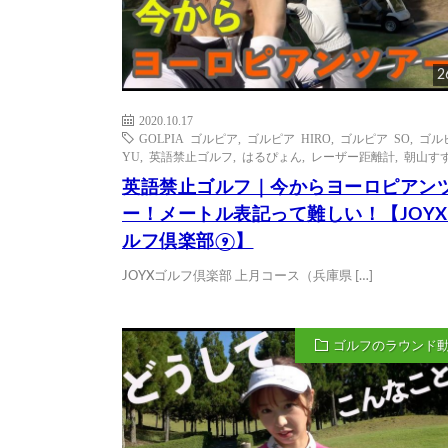
2
2020.10.17
GOLPIA ゴルピア
,
ゴルピア HIRO
,
ゴルピア SO
,
ゴル
YU
,
英語禁止ゴルフ
,
はるぴょん
,
レーザー距離計
,
朝山す
英語禁止ゴルフ｜今からヨーロピアン
ー！メートル表記って難しい！【JOY
ルフ倶楽部⑨】
JOYXゴルフ倶楽部 上月コース（兵庫県 […]
ゴルフのラウンド