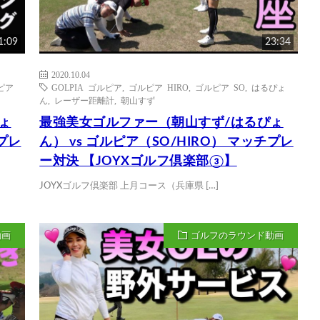
1:09
23:34
2020.10.04
ピア
GOLPIA ゴルピア
,
ゴルピア HIRO
,
ゴルピア SO
,
はるぴょ
ん
,
レーザー距離計
,
朝山すず
ょ
最強美女ゴルファー（朝山すず/はるぴょ
チプレ
ん） vs ゴルピア（SO/HIRO） マッチプレ
ー対決 【JOYXゴルフ倶楽部③】
JOYXゴルフ倶楽部 上月コース（兵庫県 […]
動画
ゴルフのラウンド動画