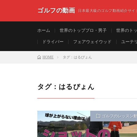
ゴルフの動画
日本最大級のゴルフ動画紹介サイ
ホーム
世界のトッププロ・男子
世界のト
ドライバー
フェアウェイウッド
ユーテ
HOME
タグ：はるぴょん
タグ：はるぴょん
ゴルフのレッスン