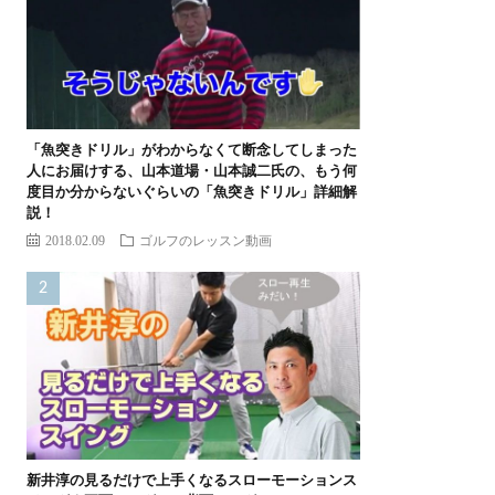
「魚突きドリル」がわからなくて断念してしまった
人にお届けする、山本道場・山本誠二氏の、もう何
度目か分からないぐらいの「魚突きドリル」詳細解
説！
2018.02.09
ゴルフのレッスン動画
新井淳の見るだけで上手くなるスローモーションス