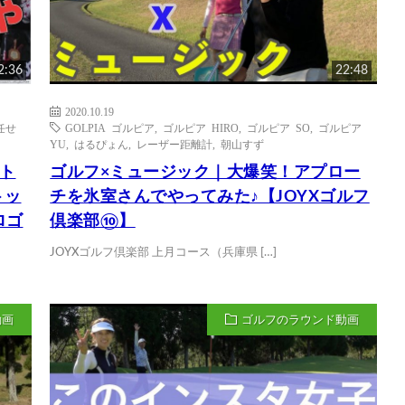
2:36
22:48
2020.10.19
任せ
GOLPIA ゴルピア
,
ゴルピア HIRO
,
ゴルピア SO
,
ゴルピア
YU
,
はるぴょん
,
レーザー距離計
,
朝山すず
ト
ゴルフ×ミュージック｜大爆笑！アプロー
トッ
チを氷室さんでやってみた♪【JOYXゴルフ
ロゴ
倶楽部⑩】
JOYXゴルフ倶楽部 上月コース（兵庫県 […]
動画
ゴルフのラウンド動画