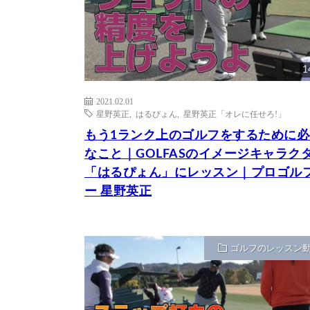
1
2021.02.01
星野英正
,
はるぴょん
,
星野英正「オレに任せろ!」
もう1ランク上のゴルフをするために必
なこと｜GOLFASのイメージキャラク
「はるぴょん」にレッスン｜プロゴル
ー 星野英正
ゴルフのレッスン