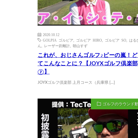
1
2020.10.12
GOLPIA ゴルピア
,
ゴルピア HIRO
,
ゴルピア SO
,
はる
ん
,
レーザー距離計
,
朝山すず
これが、おじさんゴルフ♪ピーの嵐！ど
てこんなことに？【JOYXゴルフ倶楽部
⑦】
JOYXゴルフ倶楽部 上月コース（兵庫県 […]
ゴルフのラウンド