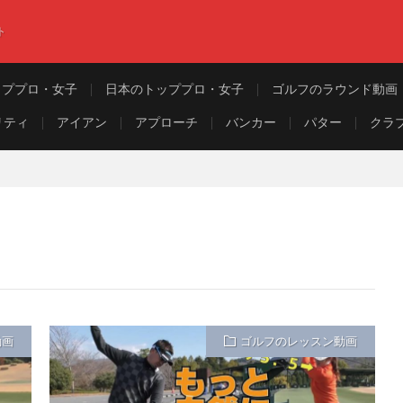
ト
ッププロ・女子
日本のトッププロ・女子
ゴルフのラウンド動画
リティ
アイアン
アプローチ
バンカー
パター
クラ
動画
ゴルフのレッスン動画