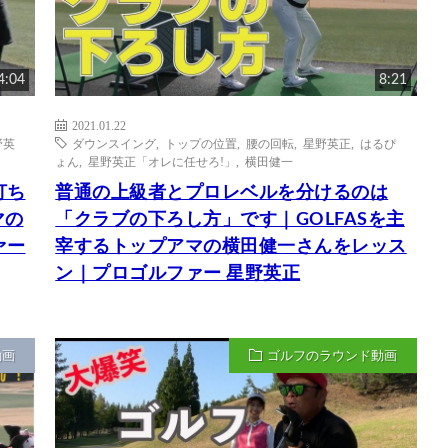
4:04
8:21
2021.01.22
野英
ダウンスイング
,
トップの位置
,
腰の回転
,
星野英正
,
はるぴ
ょん
,
星野英正「オレに任せろ!」
,
横田健一
打ち
普通の上級者とプロレベルを分けるのは
マの
「クラブの下ろし方」です｜GOLFASを主
ァー
宰するトップアマの横田健一さんをレッス
ン｜プロゴルファー 星野英正
動画
ゴルフのラウンド動画