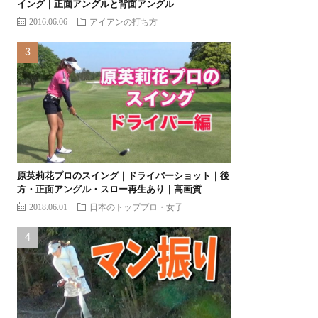
イング｜正面アングルと背面アングル
2016.06.06
アイアンの打ち方
原英莉花プロのスイング｜ドライバーショット｜後
方・正面アングル・スロー再生あり｜高画質
2018.06.01
日本のトッププロ・女子