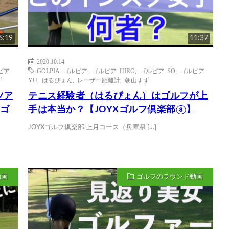
6:19
11:37
2020.10.14
ピア
GOLPIA ゴルピア
,
ゴルピア HIRO
,
ゴルピア SO
,
ゴルピア
ず
YU
,
はるぴょん
,
レーザー距離計
,
朝山すず
ツア
テニス経験者（はるぴょん）はゴルフが上
Xゴ
手は本当か？【JOYXゴルフ倶楽部⑧】
JOYXゴルフ倶楽部 上月コース（兵庫県 […]
動画
ゴルフのラウンド動画