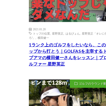
1
2021.01.20
トップの位置
,
星野英正
,
はるぴょん
,
星野英正「オレに
ろ!」
,
横田健一
1ランク上のゴルフをしたいなら、この
ップから打とう｜GOLFASを主宰する
プアマの横田健一さんをレッスン｜プ
ルファー 星野英正
ゴルフのラウンド