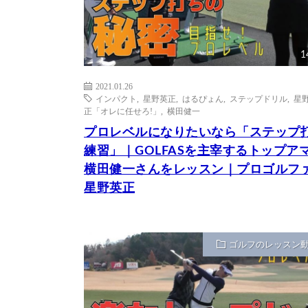
1
2021.01.26
インパクト
,
星野英正
,
はるぴょん
,
ステップドリル
,
星
正「オレに任せろ!」
,
横田健一
プロレベルになりたいなら「ステップ
練習」｜GOLFASを主宰するトップア
横田健一さんをレッスン｜プロゴルフ
星野英正
ゴルフのレッスン