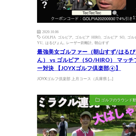
1
2020.10.06
GOLPIA ゴルピア
,
ゴルピア HIRO
,
ゴルピア SO
,
ゴル
YU
,
はるぴょん
,
レーザー距離計
,
朝山すず
最強美女ゴルファー（朝山すず/はるぴ
ん） vs ゴルピア（SO/HIRO） マッ
ー対決 【JOYXゴルフ倶楽部④】
JOYXゴルフ倶楽部 上月コース（兵庫県 […]
ゴルフのラウンド