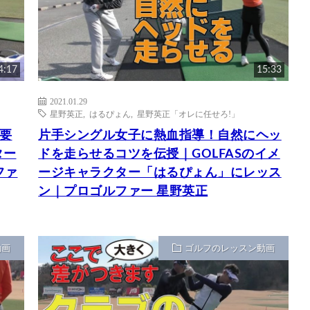
4:17
15:33
2021.01.29
星野英正
,
はるぴょん
,
星野英正「オレに任せろ!」
要
片手シングル女子に熱血指導！自然にヘッ
ター
ドを走らせるコツを伝授｜GOLFASのイメ
ファ
ージキャラクター「はるぴょん」にレッス
ン｜プロゴルファー 星野英正
動画
ゴルフのレッスン動画