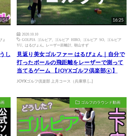
5:54
16:25
2020.10.10
ぴょ
GOLPIA ゴルピア
,
ゴルピア HIRO
,
ゴルピア SO
,
ゴルピア
YU
,
はるぴょん
,
レーザー距離計
,
朝山すず
うし
見返り美女ゴルファー はるぴょん｜自分で
打ったボールの飛距離をレーザーで測って
当てるゲーム 【JOYXゴルフ倶楽部⑥】
JOYXゴルフ倶楽部 上月コース（兵庫県 […]
動画
ゴルフのラウンド動画