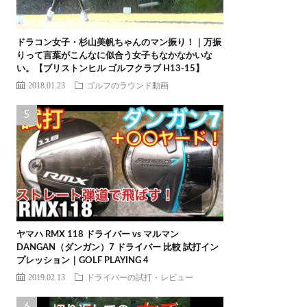
ドラコン女子・杉山美帆ちゃんのマン振り！｜万振
りって言葉がこんなに似合う女子もなかなかいな
い。【ブリストンヒル ゴルフクラブ H13-15】
2018.01.23
ゴルフのラウンド動画
ヤマハ RMX 118 ドライバー vs マルマン
DANGAN（ダンガン）7 ドライバー 比較 試打イン
プレッション｜GOLF PLAYING 4
2019.02.13
ドライバーの試打・レビュー