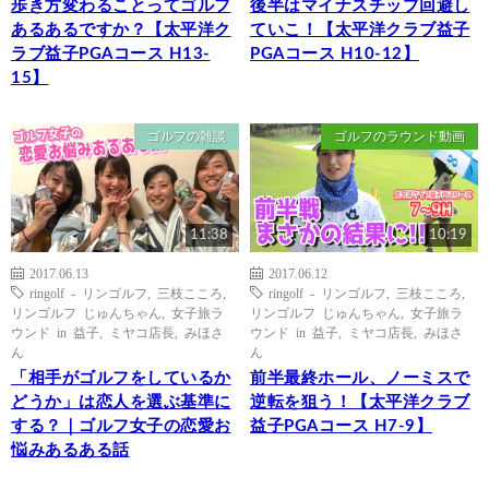
歩き方変わることってゴルフ
後半はマイナスチップ回避し
あるあるですか？【太平洋ク
ていこ！【太平洋クラブ益子
ラブ益子PGAコース H13-
PGAコース H10-12】
15】
ゴルフの雑談
ゴルフのラウンド動画
11:38
10:19
2017.06.13
2017.06.12
ringolf - リンゴルフ
,
三枝こころ
,
ringolf - リンゴルフ
,
三枝こころ
,
リンゴルフ じゅんちゃん
,
女子旅ラ
リンゴルフ じゅんちゃん
,
女子旅ラ
ウンド in 益子
,
ミヤコ店長
,
みほさ
ウンド in 益子
,
ミヤコ店長
,
みほさ
ん
ん
「相手がゴルフをしているか
前半最終ホール、ノーミスで
どうか」は恋人を選ぶ基準に
逆転を狙う！【太平洋クラブ
する？｜ゴルフ女子の恋愛お
益子PGAコース H7-9】
悩みあるある話