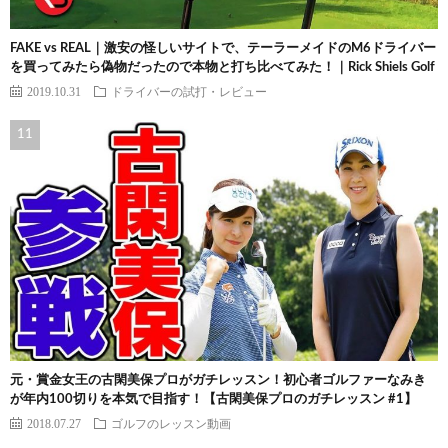
FAKE vs REAL｜激安の怪しいサイトで、テーラーメイドのM6ドライバー
を買ってみたら偽物だったので本物と打ち比べてみた！｜Rick Shiels Golf
2019.10.31
ドライバーの試打・レビュー
元・賞金女王の古閑美保プロがガチレッスン！初心者ゴルファーなみき
が年内100切りを本気で目指す！【古閑美保プロのガチレッスン #1】
2018.07.27
ゴルフのレッスン動画