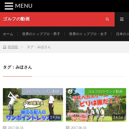
MENU
ゴルフの動画
ホーム
世界のトッププロ・男子
世界のトッププロ・女子
日本の
HOME
タグ：みほさん
タグ：みほさん
ゴルフのレッスン動画
ゴルフのラウンド動画
14:46
14:56
2017.06.16
2017.06.16