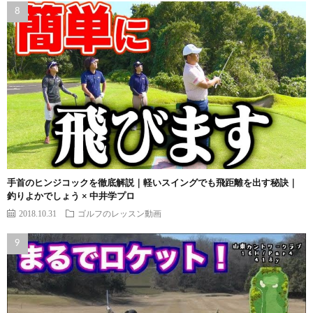
手首のヒンジコックを徹底解説｜軽いスイングでも飛距離を出す秘訣｜
釣りよかでしょう × 中井学プロ
2018.10.31
ゴルフのレッスン動画