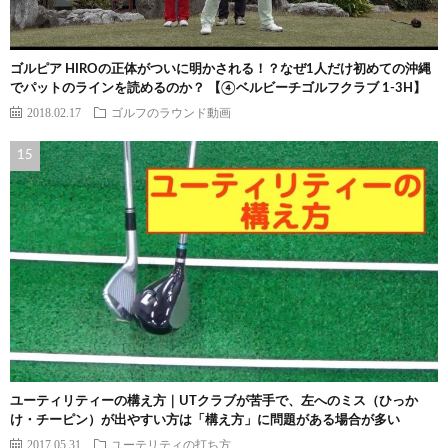
ゴルピア HIROの正体がついに明かされる！？なぜ1人だけ初めての沖縄
でパットのラインを読めるのか？ 【④ベルビーチゴルフクラブ 1-3H】
2018.02.17
ゴルフのラウンド動画
ユーティリティーの構え方｜UTクラブが苦手で、左へのミス（ひっか
け・チーピン）が出やすい方は「構え方」に問題がある場合が多い
2017.05.31
ユーテリティの打ち方