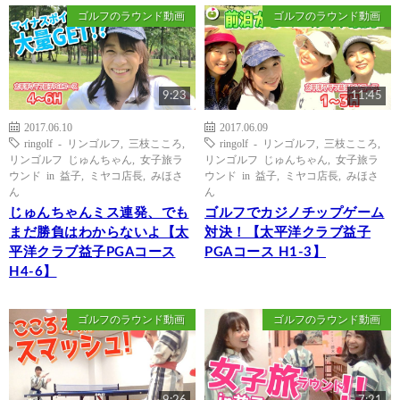
ゴルフのラウンド動画
ゴルフのラウンド動画
9:23
11:45
2017.06.10
2017.06.09
ringolf - リンゴルフ
,
三枝こころ
,
ringolf - リンゴルフ
,
三枝こころ
,
リンゴルフ じゅんちゃん
,
女子旅ラ
リンゴルフ じゅんちゃん
,
女子旅ラ
ウンド in 益子
,
ミヤコ店長
,
みほさ
ウンド in 益子
,
ミヤコ店長
,
みほさ
ん
ん
じゅんちゃんミス連発、でも
ゴルフでカジノチップゲーム
まだ勝負はわからないよ【太
対決！【太平洋クラブ益子
平洋クラブ益子PGAコース
PGAコース H1-3】
H4-6】
ゴルフのラウンド動画
ゴルフのラウンド動画