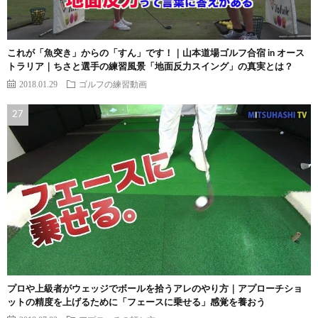
これが「魚突き」からの「すん」です！｜山本道場ゴルフ合宿 in オース
トラリア｜ちさと選手の練習風景「地面反力スイング」の真実とは？
2018.01.29
ゴルフの練習動画
プロや上級者がウェッジでボールを拾うアレのやり方｜アプローチショ
ットの精度を上げるために「フェースに乗せる」感覚を養おう