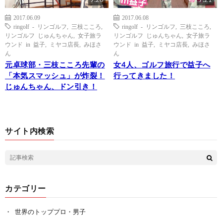
9:26
7:21
2017.06.09
2017.06.08
ringolf - リンゴルフ
,
三枝こころ
,
ringolf - リンゴルフ
,
三枝こころ
,
リンゴルフ じゅんちゃん
,
女子旅ラ
リンゴルフ じゅんちゃん
,
女子旅ラ
ウンド in 益子
,
ミヤコ店長
,
みほさ
ウンド in 益子
,
ミヤコ店長
,
みほさ
ん
ん
元卓球部・三枝こころ先輩の
女4人、ゴルフ旅行で益子へ
「本気スマッシュ」が炸裂！
行ってきました！
じゅんちゃん、ドン引き！
サイト内検索
カテゴリー
世界のトッププロ・男子