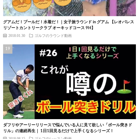
グアムだ！プールだ！水着だ！｜女子旅ラウンド in グアム 【レオパレス
リゾートカントリークラブ オーキッドコース 9H】
2018.01.30
ゴルフのラウンド動画
ダフリやアーリーリリースで悩んでいる人に見て欲しい「ボール突きド
リル」の連続再生｜ 1日1回見るだけで上手くなるシリーズ！
2018.08.15
ゴルフのレッスン動画