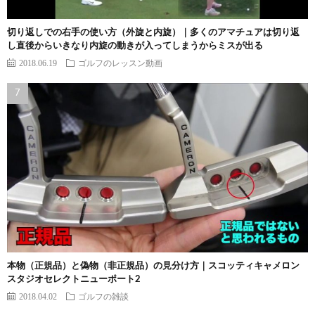
切り返しでの右手の使い方（外旋と内旋）｜多くのアマチュアは切り返
し直後からいきなり内旋の動きが入ってしまうからミスが出る
2018.06.19
ゴルフのレッスン動画
本物（正規品）と偽物（非正規品）の見分け方｜スコッティキャメロン
スタジオセレクトニューポート2
2018.04.02
ゴルフの雑談