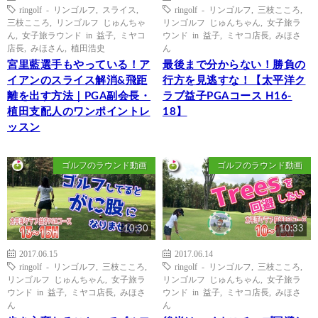
ringolf - リンゴルフ
,
スライス
,
ringolf - リンゴルフ
,
三枝こころ
,
三枝こころ
,
リンゴルフ じゅんちゃ
リンゴルフ じゅんちゃん
,
女子旅ラ
ん
,
女子旅ラウンド in 益子
,
ミヤコ
ウンド in 益子
,
ミヤコ店長
,
みほさ
店長
,
みほさん
,
植田浩史
ん
宮里藍選手もやっている！ア
最後まで分からない！勝負の
イアンのスライス解消&飛距
行方を見逃すな！【太平洋ク
離を出す方法｜PGA副会長・
ラブ益子PGAコース H16-
植田支配人のワンポイントレ
18】
ッスン
ゴルフのラウンド動画
ゴルフのラウンド動画
10:30
10:33
2017.06.15
2017.06.14
ringolf - リンゴルフ
,
三枝こころ
,
ringolf - リンゴルフ
,
三枝こころ
,
リンゴルフ じゅんちゃん
,
女子旅ラ
リンゴルフ じゅんちゃん
,
女子旅ラ
ウンド in 益子
,
ミヤコ店長
,
みほさ
ウンド in 益子
,
ミヤコ店長
,
みほさ
ん
ん