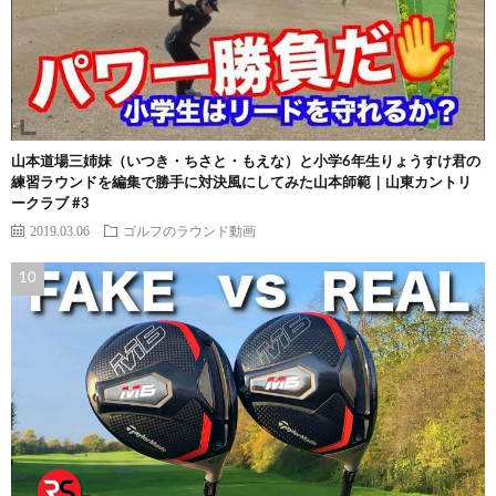
山本道場三姉妹（いつき・ちさと・もえな）と小学6年生りょうすけ君の
練習ラウンドを編集で勝手に対決風にしてみた山本師範｜山東カントリ
ークラブ #3
2019.03.06
ゴルフのラウンド動画