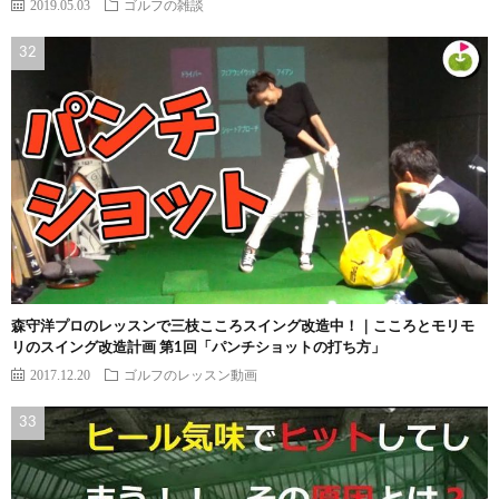
2019.05.03
ゴルフの雑談
森守洋プロのレッスンで三枝こころスイング改造中！｜こころとモリモ
リのスイング改造計画 第1回「パンチショットの打ち方」
2017.12.20
ゴルフのレッスン動画