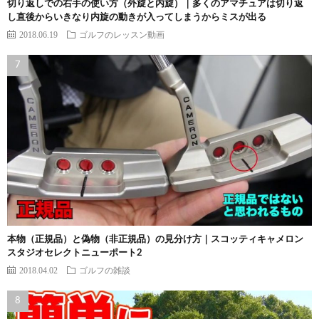
切り返しでの右手の使い方（外旋と内旋）｜多くのアマチュアは切り返
し直後からいきなり内旋の動きが入ってしまうからミスが出る
2018.06.19
ゴルフのレッスン動画
本物（正規品）と偽物（非正規品）の見分け方｜スコッティキャメロン
スタジオセレクトニューポート2
2018.04.02
ゴルフの雑談