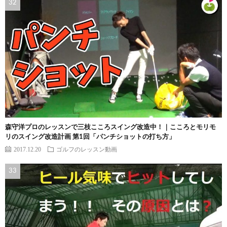
森守洋プロのレッスンで三枝こころスイング改造中！｜こころとモリモ
リのスイング改造計画 第1回「パンチショットの打ち方」
2017.12.20
ゴルフのレッスン動画