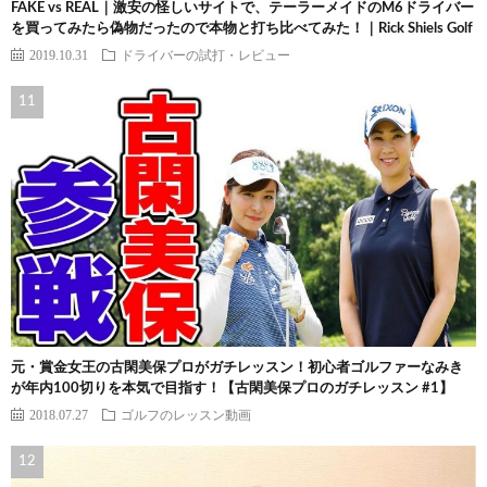
FAKE vs REAL｜激安の怪しいサイトで、テーラーメイドのM6ドライバー
を買ってみたら偽物だったので本物と打ち比べてみた！｜Rick Shiels Golf
2019.10.31
ドライバーの試打・レビュー
元・賞金女王の古閑美保プロがガチレッスン！初心者ゴルファーなみき
が年内100切りを本気で目指す！【古閑美保プロのガチレッスン #1】
2018.07.27
ゴルフのレッスン動画