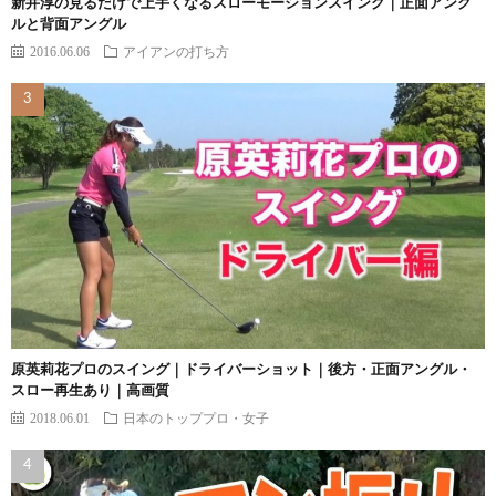
新井淳の見るだけで上手くなるスローモーションスイング｜正面アング
ルと背面アングル
2016.06.06
アイアンの打ち方
原英莉花プロのスイング｜ドライバーショット｜後方・正面アングル・
スロー再生あり｜高画質
2018.06.01
日本のトッププロ・女子