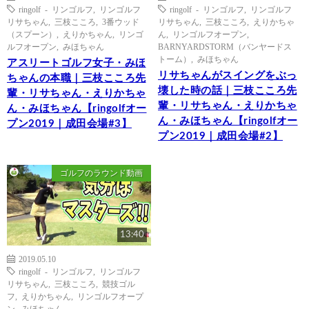
ringolf - リンゴルフ
,
リンゴルフ
ringolf - リンゴルフ
,
リンゴルフ
リサちゃん
,
三枝こころ
,
3番ウッド
リサちゃん
,
三枝こころ
,
えりかちゃ
（スプーン）
,
えりかちゃん
,
リンゴ
ん
,
リンゴルフオープン
,
ルフオープン
,
みほちゃん
BARNYARDSTORM（バンヤードス
トーム）
,
みほちゃん
アスリートゴルフ女子・みほ
リサちゃんがスイングをぶっ
ちゃんの本職｜三枝こころ先
壊した時の話｜三枝こころ先
輩・リサちゃん・えりかちゃ
輩・リサちゃん・えりかちゃ
ん・みほちゃん【ringolfオー
ん・みほちゃん【ringolfオー
プン2019｜成田会場#3】
プン2019｜成田会場#2】
ゴルフのラウンド動画
13:40
2019.05.10
ringolf - リンゴルフ
,
リンゴルフ
リサちゃん
,
三枝こころ
,
競技ゴル
フ
,
えりかちゃん
,
リンゴルフオープ
ン
,
みほちゃん