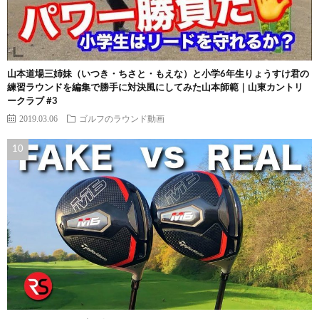
山本道場三姉妹（いつき・ちさと・もえな）と小学6年生りょうすけ君の
練習ラウンドを編集で勝手に対決風にしてみた山本師範｜山東カントリ
ークラブ #3
2019.03.06
ゴルフのラウンド動画