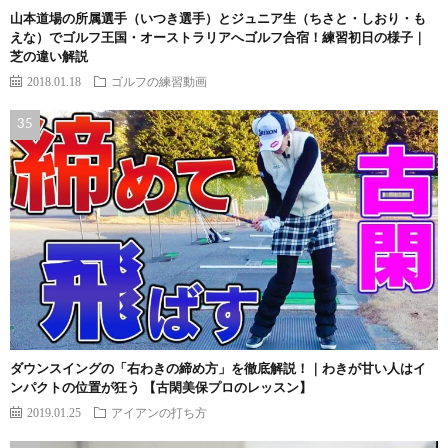
山本道場の所属選手（いつき選手）とジュニア生（ちさと・しおり・も
えな）でゴルフ王国・オーストラリアへゴルフ合宿！練習初日の様子｜
芝の違い解説
2018.01.18
ゴルフの練習動画
ダウンスイングの「右わきの締め方」を徹底解説！｜わきが甘い人はイ
ンパクトの位置が狂う 【古閑美保プロのレッスン】
2019.01.25
アイアンの打ち方