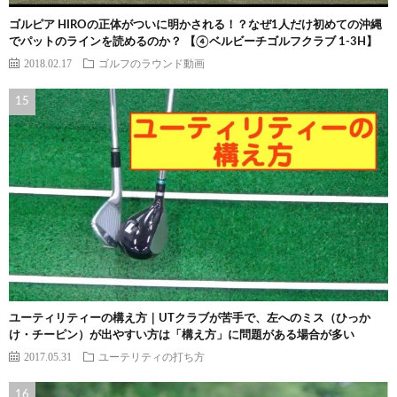
ゴルピア HIROの正体がついに明かされる！？なぜ1人だけ初めての沖縄
でパットのラインを読めるのか？ 【④ベルビーチゴルフクラブ 1-3H】
2018.02.17
ゴルフのラウンド動画
ユーティリティーの構え方｜UTクラブが苦手で、左へのミス（ひっか
け・チーピン）が出やすい方は「構え方」に問題がある場合が多い
2017.05.31
ユーテリティの打ち方