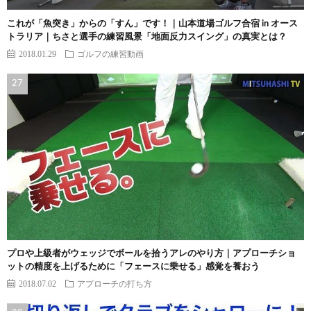
これが「魚突き」からの「すん」です！｜山本道場ゴルフ合宿 in オース
トラリア｜ちさと選手の練習風景「地面反力スイング」の真実とは？
2018.01.29
ゴルフの練習動画
プロや上級者がウェッジでボールを拾うアレのやり方｜アプローチショ
ットの精度を上げるために「フェースに乗せる」感覚を養おう
2018.07.02
アプローチの打ち方