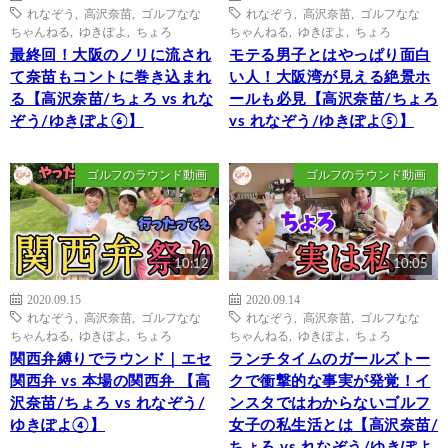
れなぞう
,
高沢奈苗
,
ゴルフなな
れなぞう
,
高沢奈苗
,
ゴルフなな
ちゃんねる
,
ゆきぽよ
,
ちょろ
ちゃんねる
,
ゆきぽよ
,
ちょろ
最終回！大阪のノリに流され
モテる男子とはやっぱり面白
て奈苗もコントに巻き込まれ
い人！大阪湾が見える絶景ホ
る【高沢奈苗/ちょろ vs れな
ールも必見【高沢奈苗/ちょろ
ぞう/ゆきぽよ⑥】
vs れなぞう/ゆきぽよ⑤】
ゴルフのラウンド動画
ゴルフのラウンド動画
10:12
10:05
2020.09.15
2020.09.14
れなぞう
,
高沢奈苗
,
ゴルフなな
れなぞう
,
高沢奈苗
,
ゴルフなな
ちゃんねる
,
ゆきぽよ
,
ちょろ
ちゃんねる
,
ゆきぽよ
,
ちょろ
関西弁縛りでラウンド｜エセ
ランチタイムのガールズトー
関西弁 vs 本場の関西弁 【高
クで衝撃的な事実が発覚！イ
沢奈苗/ちょろ vs れなぞう/
ンスタではわからないゴルフ
ゆきぽよ④】
女子の私生活とは【高沢奈苗/
ちょろ vs れなぞう/ゆきぽよ