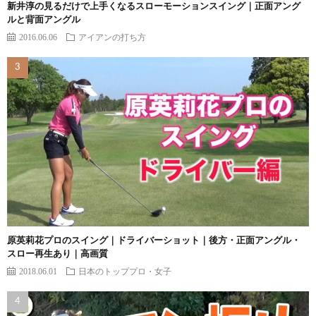
新井淳の見るだけで上手くなるスローモーションスイング｜正面アング
ルと背面アングル
2016.06.06
アイアンの打ち方
原英莉花プロのスイング｜ドライバーショット｜後方・正面アングル・
スロー再生あり｜高画質
2018.06.01
日本のトッププロ・女子