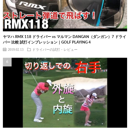
ヤマハ RMX 118 ドライバー vs マルマン DANGAN（ダンガン）7 ドライ
バー 比較 試打インプレッション｜GOLF PLAYING 4
2019.02.13
ドライバーの試打・レビュー