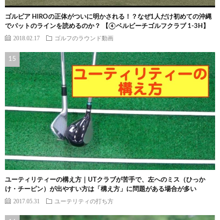
ゴルピア HIROの正体がついに明かされる！？なぜ1人だけ初めての沖縄
でパットのラインを読めるのか？ 【④ベルビーチゴルフクラブ 1-3H】
2018.02.17
ゴルフのラウンド動画
ユーティリティーの構え方｜UTクラブが苦手で、左へのミス（ひっか
け・チーピン）が出やすい方は「構え方」に問題がある場合が多い
2017.05.31
ユーテリティの打ち方