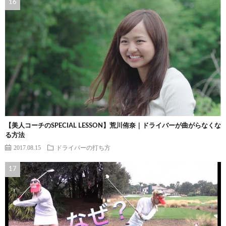
【美人コーチのSPECIAL LESSON】荒川侑奈｜ドライバーが曲がらなくな
る方法
2017.08.15
ドライバーの打ち方