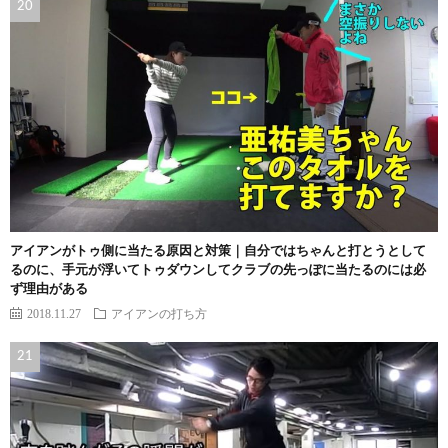
アイアンがトゥ側に当たる原因と対策｜自分ではちゃんと打とうとして
るのに、手元が浮いてトゥダウンしてクラブの先っぽに当たるのには必
ず理由がある
2018.11.27
アイアンの打ち方