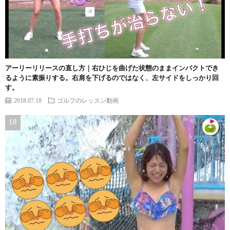
アーリーリリースの直し方｜右ひじを曲げた状態のままインパクトでき
るように素振りする。右肩を下げるのではなく、左サイドをしっかり回
す。
2018.07.18
ゴルフのレッスン動画