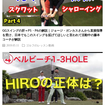
GGスイングの肝＝P5・P6の解説｜ジョージ・ガンカスさんから直接指導
を受け、日本でもこのスイングを拡げてほしいと言われて活動中の藤本
コーチが解説
2019.05.11
ゴルフのレッスン動画