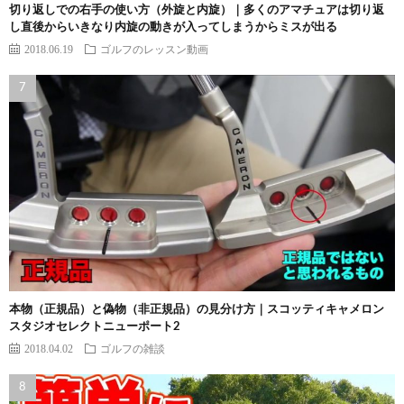
切り返しでの右手の使い方（外旋と内旋）｜多くのアマチュアは切り返
し直後からいきなり内旋の動きが入ってしまうからミスが出る
2018.06.19
ゴルフのレッスン動画
本物（正規品）と偽物（非正規品）の見分け方｜スコッティキャメロン
スタジオセレクトニューポート2
2018.04.02
ゴルフの雑談