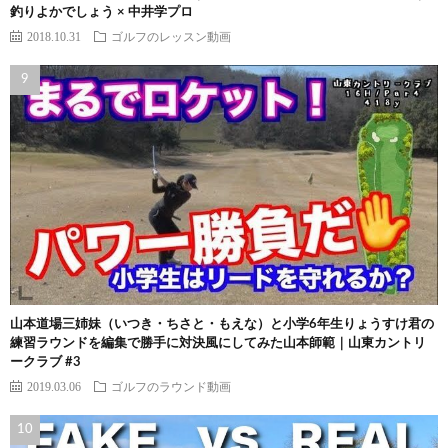
釣りよかでしょう × 中井学プロ
2018.10.31
ゴルフのレッスン動画
山本道場三姉妹（いつき・ちさと・もえな）と小学6年生りょうすけ君の
練習ラウンドを編集で勝手に対決風にしてみた山本師範｜山東カントリ
ークラブ #3
2019.03.06
ゴルフのラウンド動画