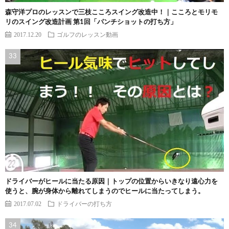
森守洋プロのレッスンで三枝こころスイング改造中！｜こころとモリモ
リのスイング改造計画 第1回「パンチショットの打ち方」
2017.12.20
ゴルフのレッスン動画
ドライバーがヒールに当たる原因｜トップの位置からいきなり遠心力を
使うと、腕が身体から離れてしまうのでヒールに当たってしまう。
2017.07.02
ドライバーの打ち方