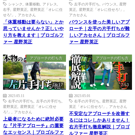
シャンク
,
体重移動
,
アドレス
,
左手の片手打ち
,
バウンス
,
星野
右手
,
星野英正
,
星野英正「オレに任
英正
,
星野英正「オレに任せろ!」
,
せろ!」
,
アカセさん
アカセさん
「体重移動は要らない」とか
バウンスを使った美しいアプ
思っていませんか？正しいや
ローチ｜左手の片手打ちが難
り方を教えます｜プロゴルフ
しいアカセさん｜プロゴルフ
ァー 星野英正
ァー 星野英正
アプローチの打ち方
アプローチの打ち方
16:17
7:53
2023.05.11
2023.05.01
右手の片手打ち
,
左手の片手打ち
,
右手の片手打ち
,
星野英正
,
星野
星野英正
,
星野英正「オレに任せ
英正「オレに任せろ!」
,
アカセさん
ろ!」
,
アカセさん
不安定なアプローチを改善す
上級者になるために絶対必要
るにはコレしかありません！
な『片手アプローチ』の重要
右片手打ち徹底解説｜プロゴ
なエッセンス｜プロゴルファ
ルファー 星野英正