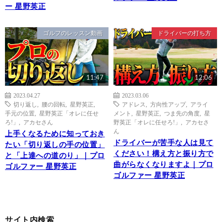
ー 星野英正
ゴルフのレッスン動画
ドライバーの打ち方
11:47
12:06
2023.04.27
2023.03.06
切り返し
,
腰の回転
,
星野英正
,
アドレス
,
方向性アップ
,
アライ
手元の位置
,
星野英正「オレに任せ
メント
,
星野英正
,
つま先の角度
,
星
ろ!」
,
アカセさん
野英正「オレに任せろ!」
,
アカセさ
ん
上手くなるために知っておき
ドライバーが苦手な人は見て
たい「切り返しの手の位置」
ください！構え方と振り方で
と「上達への道のり」｜プロ
曲がらなくなりますよ｜プロ
ゴルファー 星野英正
ゴルファー 星野英正
サイト内検索