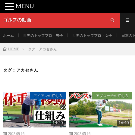
MENU
ゴルフの動画
ホーム
世界のトッププロ・男子
世界のトッププロ・女子
日本の
HOME
タグ：アカセさん
タグ：アカセさん
アイアンの打ち方
アプローチの打ち方
14:20
16:40
2023.09.16
2023.05.16