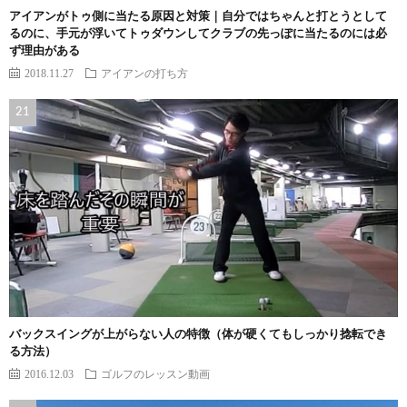
アイアンがトゥ側に当たる原因と対策｜自分ではちゃんと打とうとして
るのに、手元が浮いてトゥダウンしてクラブの先っぽに当たるのには必
ず理由がある
2018.11.27
アイアンの打ち方
バックスイングが上がらない人の特徴（体が硬くてもしっかり捻転でき
る方法）
2016.12.03
ゴルフのレッスン動画