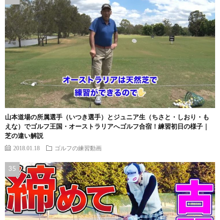
山本道場の所属選手（いつき選手）とジュニア生（ちさと・しおり・も
えな）でゴルフ王国・オーストラリアへゴルフ合宿！練習初日の様子｜
芝の違い解説
2018.01.18
ゴルフの練習動画