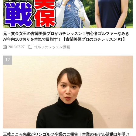
元・賞金女王の古閑美保プロがガチレッスン！初心者ゴルファーなみき
が年内100切りを本気で目指す！【古閑美保プロのガチレッスン #1】
2018.07.27
ゴルフのレッスン動画
三枝こころ先輩がリンゴルフ卒業のご報告｜本業のモデル活動は年明け