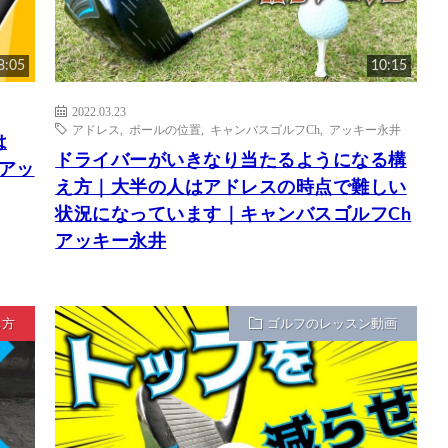
8:05
10:15
2022.03.23
アドレス
,
ボールの位置
,
キャンバスゴルフCh
,
アッキー永井
は
ドライバーがいきなり当たるようになる構
 アッ
え方｜大半の人はアドレスの時点で難しい
状況になっています｜キャンバスゴルフCh
アッキー永井
ち方
ゴルフのレッスン動画