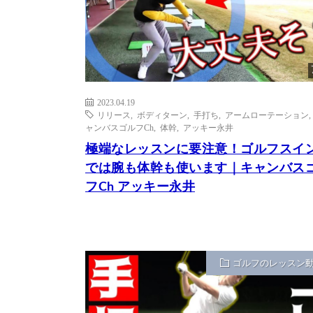
2023.04.19
リリース
,
ボディターン
,
手打ち
,
アームローテーション
ャンバスゴルフCh
,
体幹
,
アッキー永井
極端なレッスンに要注意！ゴルフスイ
では腕も体幹も使います｜キャンバス
フCh アッキー永井
ゴルフのレッスン