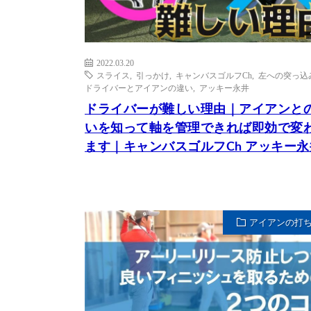
2022.03.20
スライス
,
引っかけ
,
キャンバスゴルフCh
,
左への突っ込
ドライバーとアイアンの違い
,
アッキー永井
ドライバーが難しい理由｜アイアンと
いを知って軸を管理できれば即効で変
ます｜キャンバスゴルフCh アッキー永
アイアンの打