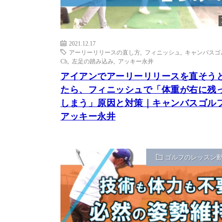
2021.12.17
アーリーリリースの直し方
,
フィニッシュ
,
キャンバスゴ
Ch
,
左足の踏み込み
,
アッキー永井
アイアンでアーリーリリースを直そう
たら、フィニッシュで「体重が右に残
しまう」原因と対策｜キャンバスゴルフ
アッキー永井
ゴルフのレッスン