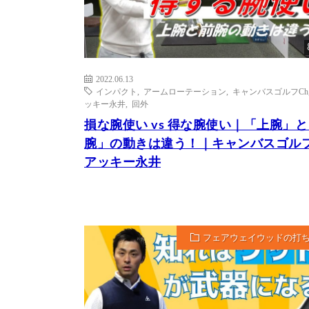
2022.06.13
インパクト
,
アームローテーション
,
キャンバスゴルフCh
ッキー永井
,
回外
損な腕使い vs 得な腕使い｜「上腕」
腕」の動きは違う！｜キャンバスゴルフ
アッキー永井
フェアウェイウッドの打