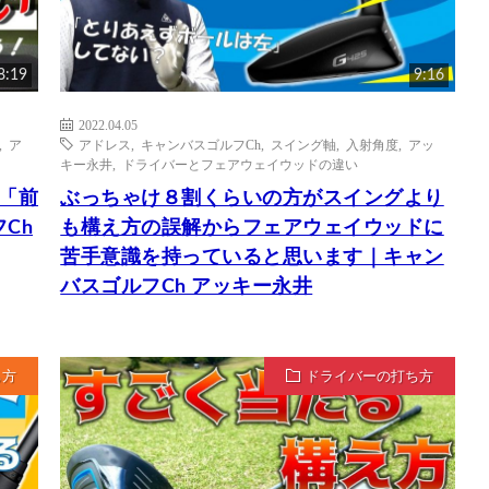
8:19
9:16
2022.04.05
,
ア
アドレス
,
キャンバスゴルフCh
,
スイング軸
,
入射角度
,
アッ
キー永井
,
ドライバーとフェアウェイウッドの違い
と「前
ぶっちゃけ８割くらいの方がスイングより
Ch
も構え方の誤解からフェアウェイウッドに
苦手意識を持っていると思います｜キャン
バスゴルフCh アッキー永井
ち方
ドライバーの打ち方