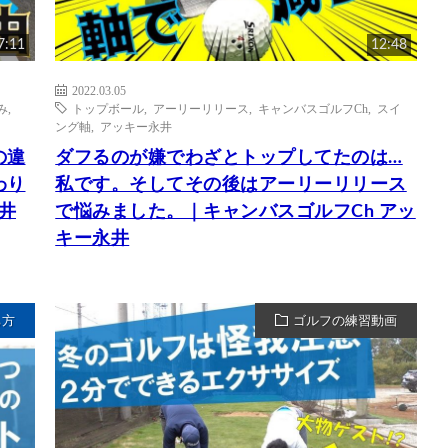
7:11
12:48
2022.03.05
み
,
トップボール
,
アーリーリリース
,
キャンバスゴルフCh
,
スイ
ング軸
,
アッキー永井
の違
ダフるのが嫌でわざとトップしてたのは…
わり
私です。そしてその後はアーリーリリース
井
で悩みました。｜キャンバスゴルフCh アッ
キー永井
ち方
ゴルフの練習動画