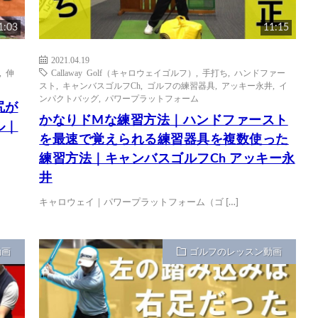
1:03
11:15
2021.04.19
,
伸
Callaway Golf（キャロウェイゴルフ）
,
手打ち
,
ハンドファー
スト
,
キャンバスゴルフCh
,
ゴルフの練習器具
,
アッキー永井
,
イ
ンパクトバッグ
,
パワープラットフォーム
尻が
かなりドMな練習方法｜ハンドファースト
ル｜
を最速で覚えられる練習器具を複数使った
練習方法｜キャンバスゴルフCh アッキー永
井
キャロウェイ｜パワープラットフォーム（ゴ […]
動画
ゴルフのレッスン動画