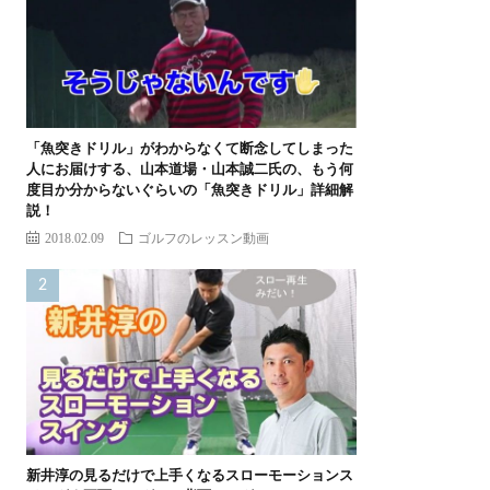
「魚突きドリル」がわからなくて断念してしまった
人にお届けする、山本道場・山本誠二氏の、もう何
度目か分からないぐらいの「魚突きドリル」詳細解
説！
2018.02.09
ゴルフのレッスン動画
新井淳の見るだけで上手くなるスローモーションス