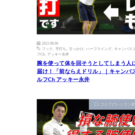
2022.08.06
フック
,
手打ち
,
引っかけ
,
ハーフスイング
,
キャンバス
フCh
,
アッキー永井
腕を使って体を回そうとしてしまう人
届け！「前ならえドリル」｜キャンバ
ルフCh アッキー永井
ゴルフのレッスン