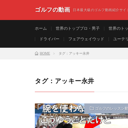
ゴルフの動画
日本最大級のゴルフ動画紹介サイ
ホーム
世界のトッププロ・男子
世界のト
ドライバー
フェアウェイウッド
ユーテ
HOME
タグ：アッキー永井
タグ：アッキー永井
ゴルフのレッスン