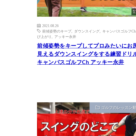
1
2021.08.26
前傾姿勢のキープ
,
ダウンスイング
,
キャンバスゴルフCh
び上がり
,
アッキー永井
前傾姿勢をキープしてプロみたいにお
見えるダウンスイングをする練習ドリ
キャンバスゴルフCh アッキー永井
ゴルフのレッスン