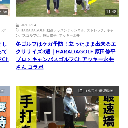
7:56
11:48
2021.12.04
ルフ
HARADAGOLF 動画レッスンチャンネル
,
ストレッチ
,
キャ
ンバスゴルフCh
,
原田修平
,
アッキー永井
とし
冬ゴルフはケガ予防！立ったまま出来るエ
って
クササイズ3選｜HARADAGOLF 原田修平
Ch
プロ × キャンバスゴルフCh アッキー永井
さん コラボ
動画
ゴルフの練習動画