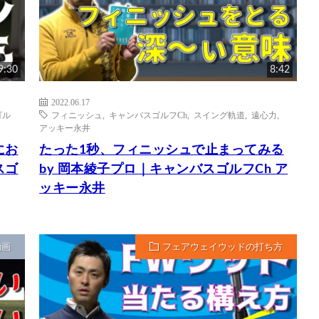
9:30
8:42
2022.06.17
ゴル
フィニッシュ
,
キャンバスゴルフCh
,
スイング軌道
,
遠心力
,
アッキー永井
にお
たった1秒、フィニッシュで止まってみる
スゴ
by 岡本綾子プロ｜キャンバスゴルフCh ア
ッキー永井
動画
フェアウェイウッドの打ち方