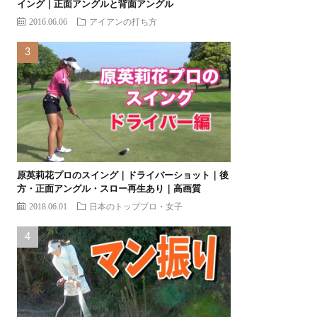
イング｜正面アングルと背面アングル
2016.06.06
アイアンの打ち方
原英莉花プロのスイング｜ドライバーショット｜後
方・正面アングル・スロー再生あり｜高画質
2018.06.01
日本のトッププロ・女子