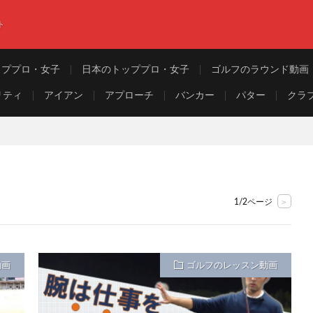
ト
ッププロ・女子
日本のトッププロ・女子
ゴルフのラウンド動画
リティ
アイアン
アプローチ
バンカー
パター
クラ
>
1/2ページ
動画
ゴルフのレッスン動画