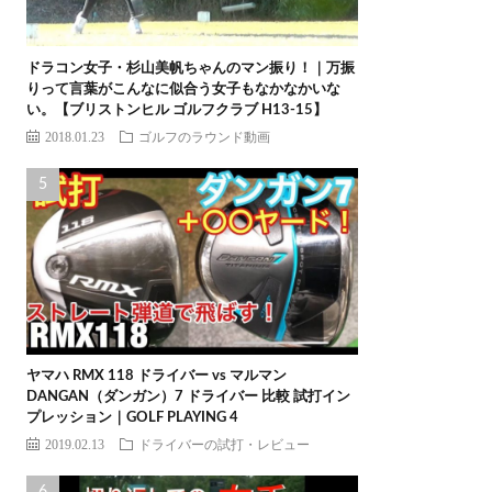
ドラコン女子・杉山美帆ちゃんのマン振り！｜万振
りって言葉がこんなに似合う女子もなかなかいな
い。【ブリストンヒル ゴルフクラブ H13-15】
2018.01.23
ゴルフのラウンド動画
ヤマハ RMX 118 ドライバー vs マルマン
DANGAN（ダンガン）7 ドライバー 比較 試打イン
プレッション｜GOLF PLAYING 4
2019.02.13
ドライバーの試打・レビュー