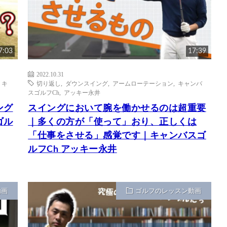
7:03
17:39
2022.10.31
,
キ
切り返し
,
ダウンスイング
,
アームローテーション
,
キャンバ
スゴルフCh
,
アッキー永井
ング
スイングにおいて腕を働かせるのは超重要
ゴル
｜多くの方が「使って」おり、正しくは
「仕事をさせる」感覚です｜キャンバスゴ
ルフCh アッキー永井
動画
ゴルフのレッスン動画