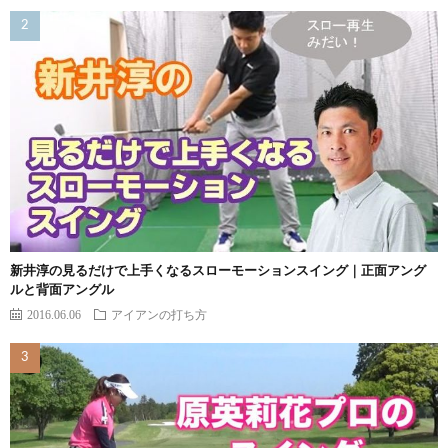
新井淳の見るだけで上手くなるスローモーションスイング｜正面アング
ルと背面アングル
2016.06.06
アイアンの打ち方