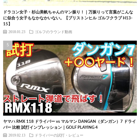
ドラコン女子・杉山美帆ちゃんのマン振り！｜万振りって言葉がこんな
に似合う女子もなかなかいない。【ブリストンヒル ゴルフクラブ H13-
15】
2018.01.23
ゴルフのラウンド動画
ヤマハ RMX 118 ドライバー vs マルマン DANGAN（ダンガン）7 ドライ
バー 比較 試打インプレッション｜GOLF PLAYING 4
2019.02.13
ドライバーの試打・レビュー