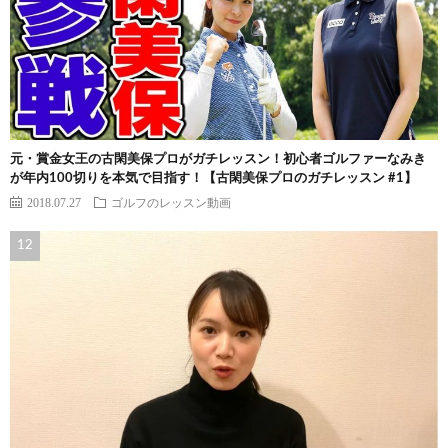
元・賞金女王の古閑美保プロがガチレッスン！初心者ゴルファーなみき
が年内100切りを本気で目指す！【古閑美保プロのガチレッスン #1】
2018.07.27
ゴルフのレッスン動画