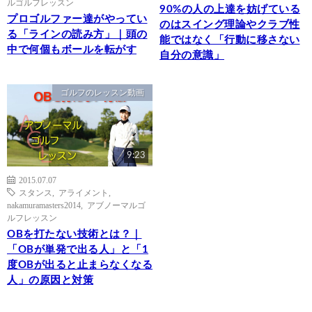
ルゴルフレッスン
90%の人の上達を妨げている
プロゴルファー達がやってい
のはスイング理論やクラブ性
る「ラインの読み方」｜頭の
能ではなく「行動に移さない
中で何個もボールを転がす
自分の意識」
ゴルフのレッスン動画
9:23
2015.07.07
スタンス
,
アライメント
,
nakamuramasters2014
,
アブノーマルゴ
ルフレッスン
OBを打たない技術とは？｜
「OBが単発で出る人」と「1
度OBが出ると止まらなくなる
人」の原因と対策