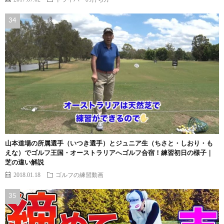
山本道場の所属選手（いつき選手）とジュニア生（ちさと・しおり・も
えな）でゴルフ王国・オーストラリアへゴルフ合宿！練習初日の様子｜
芝の違い解説
2018.01.18
ゴルフの練習動画