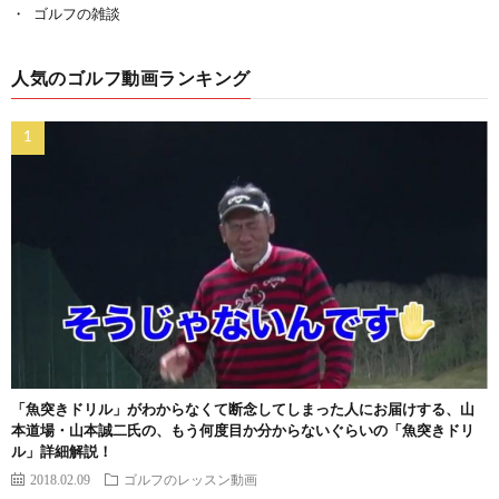
ゴルフの雑談
人気のゴルフ動画ランキング
「魚突きドリル」がわからなくて断念してしまった人にお届けする、山
本道場・山本誠二氏の、もう何度目か分からないぐらいの「魚突きドリ
ル」詳細解説！
2018.02.09
ゴルフのレッスン動画