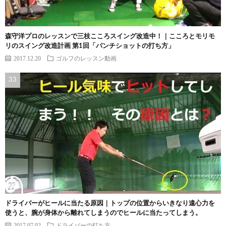
森守洋プロのレッスンで三枝こころスイング改造中！｜こころとモリモ
リのスイング改造計画 第1回「パンチショットの打ち方」
2017.12.20
ゴルフのレッスン動画
ドライバーがヒールに当たる原因｜トップの位置からいきなり遠心力を
使うと、腕が身体から離れてしまうのでヒールに当たってしまう。
2017.07.02
ドライバーの打ち方