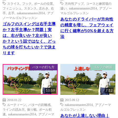
スライス
,
フック
,
ボールの位置
,
方向性アップ
,
コースと練習場の
フィニッシュ
,
スタンス
,
左わき
,
右
違い
,
nakamuramasters2014
,
アブノー
手
,
左手
,
nakamuramasters2014
,
アブ
マルゴルフレッスン
ノーマルゴルフレッスン
あなたのドライバーが方向性
ゴルフのスイングは右手主導
の精度を増し、フェアウェイ
か？左手主導か？問題｜実
に行く確率が50%を超える方
は、右が良いか？左が良い
法
か？という話ではなく、どっ
ちの球を打ちたいか？で決ま
ります
パターの打ち方
ゴルフの雑談
10:59
7:12
2016.01.22
2015.09.12
ルーティーン
,
パターの距離感
,
nakamuramasters2014
,
アブノーマ
ラインの読み方
,
振り幅
,
ボール初
ルゴルフレッスン
速
,
nakamuramasters2014
,
アブノーマ
あなたが上達しない理由｜