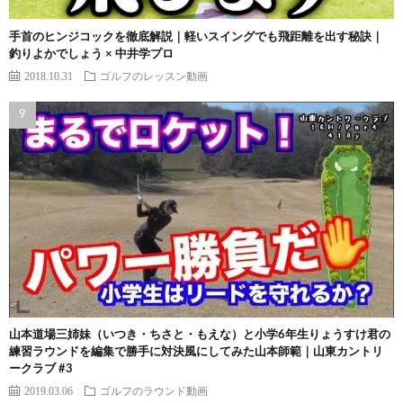
手首のヒンジコックを徹底解説｜軽いスイングでも飛距離を出す秘訣｜
釣りよかでしょう × 中井学プロ
2018.10.31
ゴルフのレッスン動画
山本道場三姉妹（いつき・ちさと・もえな）と小学6年生りょうすけ君の
練習ラウンドを編集で勝手に対決風にしてみた山本師範｜山東カントリ
ークラブ #3
2019.03.06
ゴルフのラウンド動画