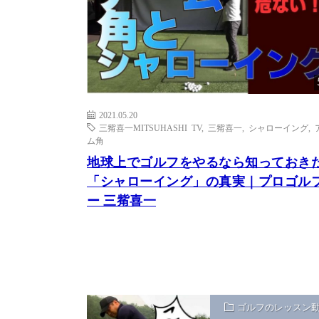
2021.05.20
三觜喜一MITSUHASHI TV
,
三觜喜一
,
シャローイング
,
ム角
地球上でゴルフをやるなら知っておき
「シャローイング」の真実｜プロゴル
ー 三觜喜一
ゴルフのレッスン