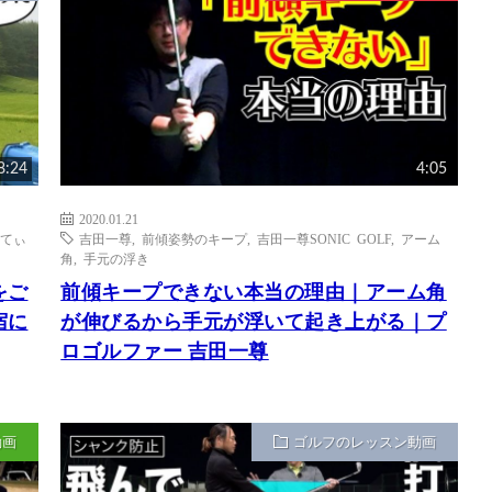
8:24
4:05
2020.01.21
てぃ
吉田一尊
,
前傾姿勢のキープ
,
吉田一尊SONIC GOLF
,
アーム
角
,
手元の浮き
をご
前傾キープできない本当の理由｜アーム角
宿に
が伸びるから手元が浮いて起き上がる｜プ
ロゴルファー 吉田一尊
動画
ゴルフのレッスン動画