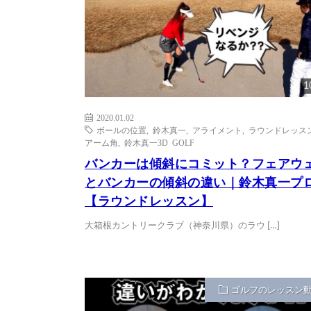
1
2020.01.02
ボールの位置
,
鈴木真一
,
アライメント
,
ラウンドレッス
アーム角
,
鈴木真一3D GOLF
バンカーは傾斜にコミット？フェアウ
とバンカーの傾斜の違い｜鈴木真一プ
【ラウンドレッスン】
大箱根カントリークラブ（神奈川県）のラウ […]
ゴルフのレッスン