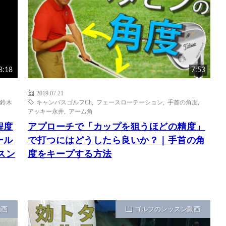
8:18
7:53
2019.07.21
鈴木
キャンバスゴルフCh
,
フェースローテーション
,
手首の角度
,
アッキー永井
,
アーム角
程度
アプローチで「カップを狙うほどの精度」
ール
で打つにはどうしたら良いか？｜手首の角
スン
度をキープする方法
動画
ゴルフのレッスン動画