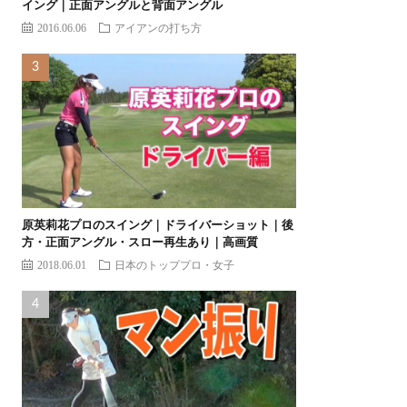
イング｜正面アングルと背面アングル
2016.06.06
アイアンの打ち方
原英莉花プロのスイング｜ドライバーショット｜後
方・正面アングル・スロー再生あり｜高画質
2018.06.01
日本のトッププロ・女子