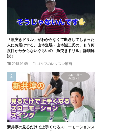
「魚突きドリル」がわからなくて断念してしまった
人にお届けする、山本道場・山本誠二氏の、もう何
度目か分からないぐらいの「魚突きドリル」詳細解
説！
2018.02.09
ゴルフのレッスン動画
新井淳の見るだけで上手くなるスローモーションス