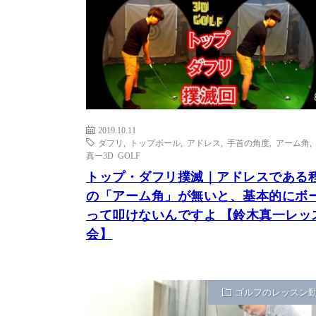
2019.10.11
ダフリ
,
トップボール
,
アドレス
,
手首の角度
,
アーム角
,
真一3D GOLF
トップ・ダフリ撲滅｜アドレスである
の「アーム角」が無いと、基本的にボ
って叩けないんですよ 【鈴木真一レッ
会】
ゴルフのレッスン