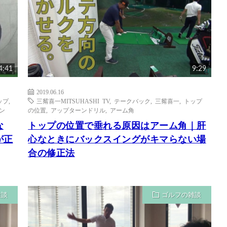
4:41
9:29
2019.06.16
ップ
,
三觜喜一MITSUHASHI TV
,
テークバック
,
三觜喜一
,
トップ
ン
の位置
,
アップターンドリル
,
アーム角
な
トップの位置で垂れる原因はアーム角｜肝
が正
心なときにバックスイングがキマらない場
合の修正法
雑談
ゴルフの雑談