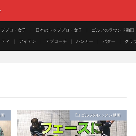
ト
ッププロ・女子
日本のトッププロ・女子
ゴルフのラウンド動画
リティ
アイアン
アプローチ
バンカー
パター
クラ
動画
ゴルフのレッスン動画