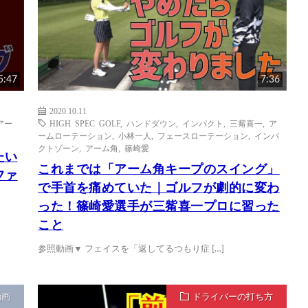
5:47
7:36
2020.10.11
アー
HIGH SPEC GOLF
,
ハンドダウン
,
インパクト
,
三觜喜一
,
ア
ームローテーション
,
小林一人
,
フェースローテーション
,
インパ
クトゾーン
,
アーム角
,
篠崎愛
たい
これまでは「アーム角キープのスイング」
ファ
で手首を痛めていた｜ゴルフが劇的に変わ
った！篠崎愛選手が三觜喜一プロに習った
こと
参照動画▼ フェイスを「返してるつもり症 […]
動画
ドライバーの打ち方