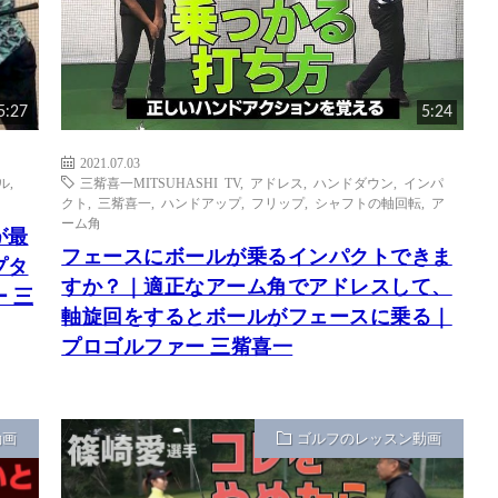
5:27
5:24
2021.07.03
ル
,
三觜喜一MITSUHASHI TV
,
アドレス
,
ハンドダウン
,
インパ
クト
,
三觜喜一
,
ハンドアップ
,
フリップ
,
シャフトの軸回転
,
ア
ーム角
が最
フェースにボールが乗るインパクトできま
プタ
すか？｜適正なアーム角でアドレスして、
 三
軸旋回をするとボールがフェースに乗る｜
プロゴルファー 三觜喜一
動画
ゴルフのレッスン動画