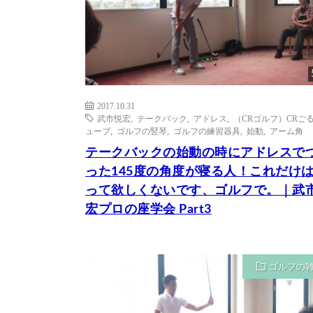
2017.10.31
武市悦宏
,
テークバック
,
アドレス
,
（CRゴルフ）CRご
ューブ
,
ゴルフの竪琴
,
ゴルフの練習器具
,
始動
,
アーム角
テークバックの始動の時にアドレスで
った145度の角度が寝る人！これだけ
って欲しくないです、ゴルフで。｜武
宏プロの座学会 Part3
ゴルフの