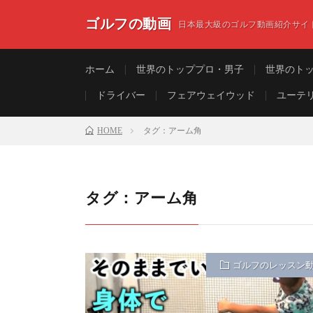
ゴルフの動画
日本最大級のゴルフ動画紹介サイ
ホーム
世界のトッププロ・男子
世界のト
ドライバー
フェアウェイウッド
ユーテ
HOME
タグ：アーム角
タグ：アーム角
ゴルフのレッスン