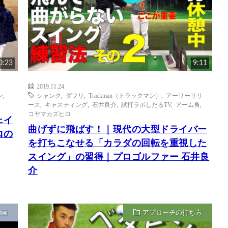
0:23
9:11
2019.11.24
ン
,
シャンク
,
ダフリ
,
Trackman（トラックマン）
,
アーリーリリ
ース
,
キャスティング
,
石井良介
,
試打ラボしだるTV
,
アーム角
,
コヤマカズヒロ
ェイ
曲げずに飛ばす！｜現代の大型ドライバー
ロの
を打ちこなせる「カラダの回転を重視した
スイング」の習得｜プロゴルファー 石井良
介
動画
アプローチの打ち方