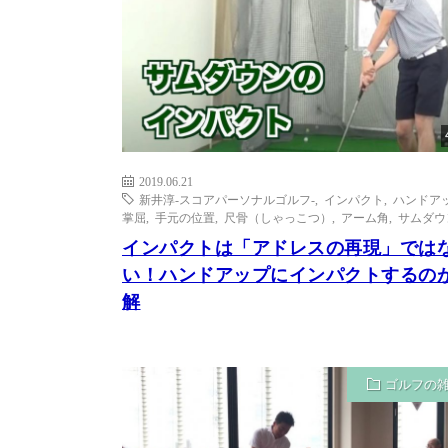
2019.06.21
新井淳-スコアパーソナルゴルフ-
,
インパクト
,
ハンドア
掌屈
,
手元の位置
,
尺骨（しゃっこつ）
,
アーム角
,
サムダウ
インパクトは「アドレスの再現」では
い！ハンドアップにインパクトするの
解
ゴルフの