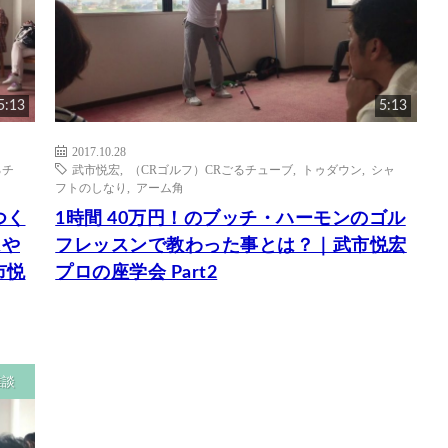
5:13
5:13
2017.10.28
るチ
武市悦宏
,
（CRゴルフ）CRごるチューブ
,
トゥダウン
,
シャ
フトのしなり
,
アーム角
つく
1時間 40万円！のブッチ・ハーモンのゴル
はや
フレッスンで教わった事とは？｜武市悦宏
市悦
プロの座学会 Part2
雑談