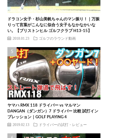
ドラコン女子・杉山美帆ちゃんのマン振り！｜万振
りって言葉がこんなに似合う女子もなかなかいな
い。【ブリストンヒル ゴルフクラブ H13-15】
2018.01.23
ゴルフのラウンド動画
ヤマハ RMX 118 ドライバー vs マルマン
DANGAN（ダンガン）7 ドライバー 比較 試打イン
プレッション｜GOLF PLAYING 4
2019.02.13
ドライバーの試打・レビュー