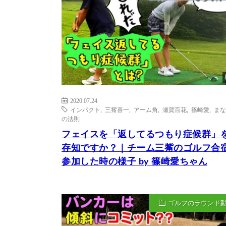
2020.07.24
インパクト
,
三觜喜一
,
アーム角
,
瀬賀百花
,
篠崎愛
,
まな
の法則
フェイスを「返してるつもり症候群」
存知ですか？｜チーム三觜のゴルフ合
参加した時の様子 by 篠崎愛ちゃん
ゴルフのラウンド