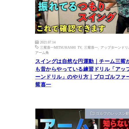
2021.07.14
三觜喜一MITSUHASHI TV
,
三觜喜一
,
アップターンドリ
アーム角
スイングは自然な円運動｜チーム三觜
も昔からやっている練習ドリル「アッ
ーンドリル」のやり方｜プロゴルファー
觜喜一
ゴルフのレッスン