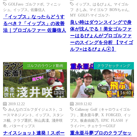
GOLFavo ゴルファボ
,
フィニッ
イップス
,
はるぴょん
,
マイゴル
シュ
,
イップス
,
佐藤信人
フ さしみ
,
マイゴルフ BONちゃん
,
MY GOLF!-マイゴルフ-
「イップス」なったらどうす
良い時はダウンスイングで身
るべき？「イップス」の改善
体が沈んでる！美女ゴルファ
法｜プロゴルファー 佐藤信人
ーはるぴょんがプロゴルファ
ーのスイングを分析 【マイゴ
ルフ×はるぴょん④】
ゴルフのラウンド動画
クラブセッティング
13:29
16:40
2019.12.22
2019.12.02
みんなのゴルフダイジェスト
,
コ
Callaway Golf（キャロウェイゴル
ースマネジメント
,
イップス
,
スタン
フ）
,
重永亜斗夢
,
X FORGED
,
イッ
ス幅
,
クラブ選択
,
秋山真凜
,
淺井咲
プス
,
板倉由姫乃
,
EPIC FLASH ド
希
,
パターイップス
ライバー
,
チェケラーGOLF
ナイスショット連発！スポー
重永亜斗夢プロのクラブセッ