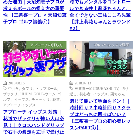
めた理由｜天沼知恵子プロが
時でもメンタルをコントロー
考えるボールの捉え方の重要
ルできる井上莉花ちゃんと、
性 【三觜喜一プロ × 天沼知恵
全くできない三枝こころ先輩
子プロ ゴルフ談義①】
【井上莉花ちゃんとラウンド
#2】
アプローチの打ち方
ゴルフのレッスン動画
5:36
7:53
2018.08.15
2018.07.13
中井学
,
ダフリ
,
トップボール
,
三觜喜一MITSUHASHI TV
,
切り
ザックリ
,
UUUM GOLF-ウーム ゴ
返し
,
初心者
,
イップス
,
栗ちゃん
ルフ-
,
イップス
,
チャックリ
,
花道
,
閉じて開いて地面をドン！｜
アプローチイップス
時計回り？半時計回り？クラ
アプローチ イップス 対策｜
ブはどっちに回せばいい？
花道でザックリが怖い人は必
【三觜喜一プロの初心者レッ
見！｜クロスハンドグリップ
スンPART⑤】
で右手の暴走を左手で受け止