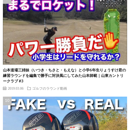
山本道場三姉妹（いつき・ちさと・もえな）と小学6年生りょうすけ君の
練習ラウンドを編集で勝手に対決風にしてみた山本師範｜山東カントリ
ークラブ #3
2019.03.06
ゴルフのラウンド動画