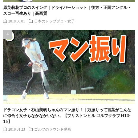
原英莉花プロのスイング｜ドライバーショット｜後方・正面アングル・
スロー再生あり｜高画質
2018.06.01
日本のトッププロ・女子
ドラコン女子・杉山美帆ちゃんのマン振り！｜万振りって言葉がこんな
に似合う女子もなかなかいない。【ブリストンヒル ゴルフクラブ H13-
15】
2018.01.23
ゴルフのラウンド動画