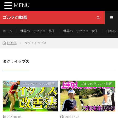
MENU
ゴルフの動画
ホーム
世界のトッププロ・男子
世界のトッププロ・女子
日本の
HOME
タグ：イップス
タグ：イップス
ゴルフのレッスン動画
ゴルフのラウンド動画
5:49
13:56
2020.04.06
2019.12.27