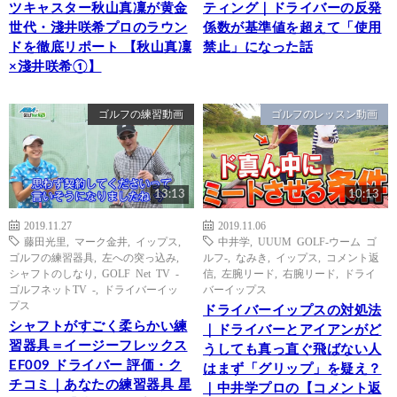
ツキャスター秋山真凜が黄金
ティング｜ドライバーの反発
世代・淺井咲希プロのラウン
係数が基準値を超えて「使用
ドを徹底リポート 【秋山真凜
禁止」になった話
×淺井咲希①】
ゴルフの練習動画
ゴルフのレッスン動画
13:13
10:13
2019.11.27
2019.11.06
藤田光里
,
マーク金井
,
イップス
,
中井学
,
UUUM GOLF-ウーム ゴ
ゴルフの練習器具
,
左への突っ込み
,
ルフ-
,
なみき
,
イップス
,
コメント返
シャフトのしなり
,
GOLF Net TV -
信
,
左腕リード
,
右腕リード
,
ドライ
ゴルフネットTV -
,
ドライバーイッ
バーイップス
プス
ドライバーイップスの対処法
シャフトがすごく柔らかい練
｜ドライバーとアイアンがど
習器具＝イージーフレックス
うしても真っ直ぐ飛ばない人
EF009 ドライバー 評価・ク
はまず「グリップ」を疑え？
チコミ｜あなたの練習器具 星
｜中井学プロの【コメント返