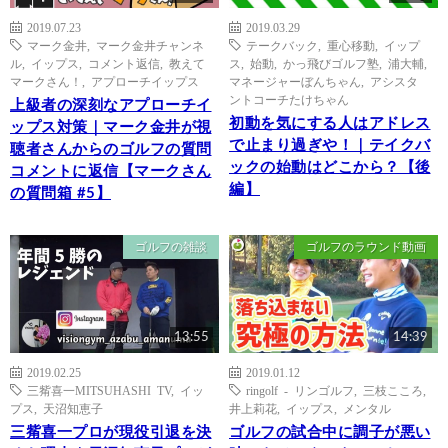
2019.07.23
2019.03.29
マーク金井
,
マーク金井チャンネ
テークバック
,
重心移動
,
イップ
ル
,
イップス
,
コメント返信
,
教えて
ス
,
始動
,
かっ飛びゴルフ塾
,
浦大輔
,
マークさん！
,
アプローチイップス
マネージャーぼんちゃん
,
アシスタ
ントコーチたけちゃん
上級者の深刻なアプローチイ
初動を気にする人はアドレス
ップス対策｜マーク金井が視
で止まり過ぎや！｜テイクバ
聴者さんからのゴルフの質問
ックの始動はどこから？【後
コメントに返信【マークさん
編】
の質問箱 #5】
ゴルフの雑談
ゴルフのラウンド動画
13:55
14:39
2019.02.25
2019.01.12
三觜喜一MITSUHASHI TV
,
イッ
ringolf - リンゴルフ
,
三枝こころ
,
プス
,
天沼知恵子
井上莉花
,
イップス
,
メンタル
三觜喜一プロが現役引退を決
ゴルフの試合中に調子が悪い