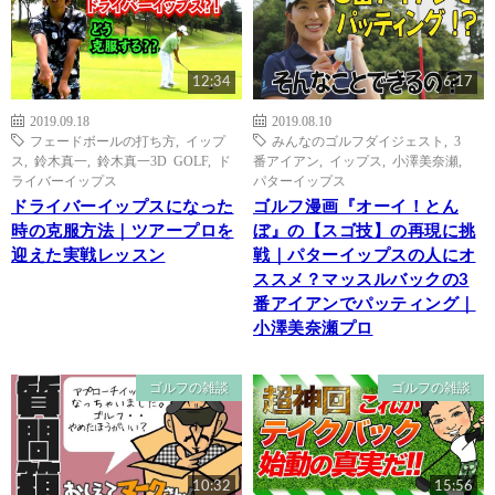
12:34
6:17
2019.09.18
2019.08.10
フェードボールの打ち方
,
イップ
みんなのゴルフダイジェスト
,
3
ス
,
鈴木真一
,
鈴木真一3D GOLF
,
ド
番アイアン
,
イップス
,
小澤美奈瀬
,
ライバーイップス
パターイップス
ドライバーイップスになった
ゴルフ漫画『オーイ！とん
時の克服方法｜ツアープロを
ぼ』の【スゴ技】の再現に挑
迎えた実戦レッスン
戦｜パターイップスの人にオ
ススメ？マッスルバックの3
番アイアンでパッティング｜
小澤美奈瀬プロ
ゴルフの雑談
ゴルフの雑談
10:32
15:56