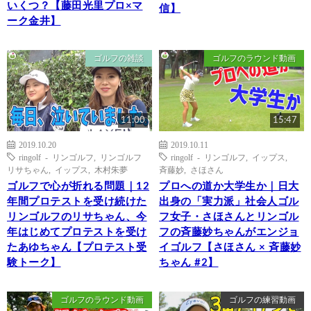
いくつ？【藤田光里プロ×マ
信】
ーク金井】
ゴルフの雑談
ゴルフのラウンド動画
11:00
15:47
2019.10.20
2019.10.11
ringolf - リンゴルフ
,
リンゴルフ
ringolf - リンゴルフ
,
イップス
,
リサちゃん
,
イップス
,
木村朱夢
斉藤妙
,
さほさん
ゴルフで心が折れる問題｜12
プロへの道か大学生か｜日大
年間プロテストを受け続けた
出身の「実力派」社会人ゴル
リンゴルフのリサちゃん、今
フ女子・さほさんとリンゴル
年はじめてプロテストを受け
フの斉藤妙ちゃんがエンジョ
たあゆちゃん【プロテスト受
イゴルフ【さほさん × 斉藤妙
験トーク】
ちゃん #2】
ゴルフのラウンド動画
ゴルフの練習動画