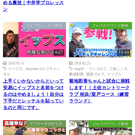
める裏技｜中井学プロレッス
ン
ゴルフのレッスン動画
ゴルフのラウンド動画
4:27
15:34
2018.05.11
2018.02.23
イップス
,
okuyamaゴルフチャン
ringolf - リンゴルフ
,
三枝こころ
,
ネル
菊池彩香
,
競技ゴルフ
,
イップス
上手くいかないからといって
菊地彩香ちゃんと試合に挑戦
安易にイップスと名前をつけ
します！｜土佐カントリーク
るのはやめましょう！自分は
ラブ 桂浜/室戸コース（練習
下手だとレッテルを貼ってい
ラウンド）
るのと同じです。
アプローチの打ち方
ゴルフのラウンド動画