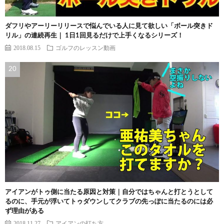
ダフリやアーリーリリースで悩んでいる人に見て欲しい「ボール突きド
リル」の連続再生｜ 1日1回見るだけで上手くなるシリーズ！
2018.08.15
ゴルフのレッスン動画
アイアンがトゥ側に当たる原因と対策｜自分ではちゃんと打とうとして
るのに、手元が浮いてトゥダウンしてクラブの先っぽに当たるのには必
ず理由がある
2018.11.27
アイアンの打ち方