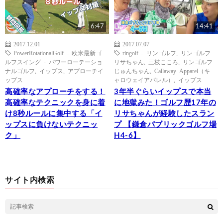
6:47
14:41
2017.12.01
2017.07.07
PowerRotationalGolf - 欧米最新ゴ
ringolf - リンゴルフ
,
リンゴルフ
ルフスイング - パワーローテーショ
リサちゃん
,
三枝こころ
,
リンゴルフ
ナルゴルフ
,
イップス
,
アプローチイ
じゅんちゃん
,
Callaway Apparel（キ
ップス
ャロウェイアパレル）
,
イップス
高確率なアプローチをする！
3年半ぐらいイップスで本当
高確率なテクニックを身に着
に地獄みた！ゴルフ歴17年の
け8秒ルールに集中する「イ
リサちゃんが経験したスラン
ップスに負けないテクニッ
プ 【鎌倉パブリックゴルフ場
ク」
H4-6】
サイト内検索