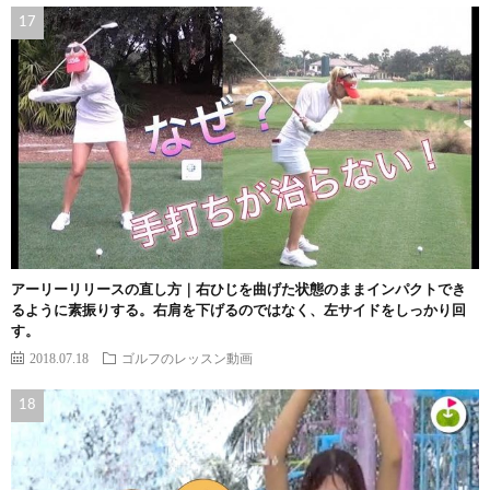
アーリーリリースの直し方｜右ひじを曲げた状態のままインパクトでき
るように素振りする。右肩を下げるのではなく、左サイドをしっかり回
す。
2018.07.18
ゴルフのレッスン動画