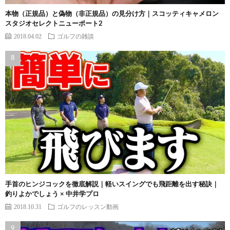
本物（正規品）と偽物（非正規品）の見分け方｜スコッティキャメロン
スタジオセレクトニューポート2
2018.04.02
ゴルフの雑談
手首のヒンジコックを徹底解説｜軽いスイングでも飛距離を出す秘訣｜
釣りよかでしょう × 中井学プロ
2018.10.31
ゴルフのレッスン動画