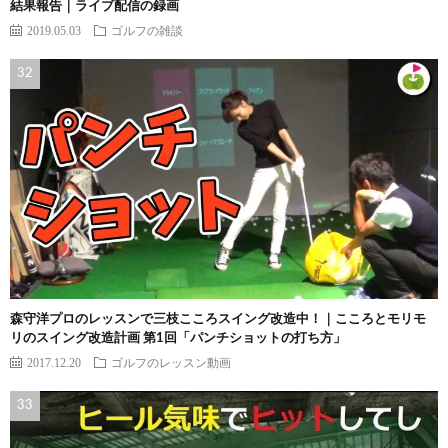
結果報告｜ライブ配信の録画
2019.05.03
ゴルフの雑談
森守洋プロのレッスンで三枝こころスイング改造中！｜こころとモリモ
リのスイング改造計画 第1回「パンチショットの打ち方」
2017.12.20
ゴルフのレッスン動画