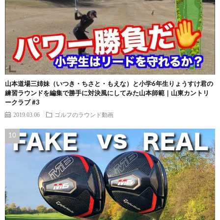
山本道場三姉妹（いつき・ちさと・もえな）と小学6年生りょうすけ君の
練習ラウンドを編集で勝手に対決風にしてみた山本師範｜山東カントリ
ークラブ #3
2019.03.06
ゴルフのラウンド動画