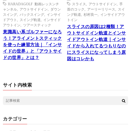
HARADAGOLF 動画レッスンチ
スライス
,
アウトサイドイン
,
手
ャンネル
,
アウトサイドイン
,
ダウン
首のコック
,
アーリーリリース
,
スイ
スイング
,
バックスイング
,
インサイ
ング軌道
,
杉村良一
,
インサイドアウ
ドアウト
,
スイング軌道
,
インサイド
トイン
アウトイン
,
ツアースティック
スライスの原因は2種類！ア
意識高い系ゴルファーになろ
ウトサイドイン軌道とインサ
う！アライメントスティック
イドアウトイン軌道｜インサ
を使った練習方法｜「インサ
イドから入れてるつもりなの
イドの世界」と「アウトサイ
にスライスになってしまう原
ドの世界」とは？
因はコレかも
サイト内検索
カテゴリー