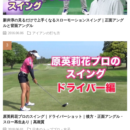
新井淳の見るだけで上手くなるスローモーションスイング｜正面アング
ルと背面アングル
2016.06.06
アイアンの打ち方
原英莉花プロのスイング｜ドライバーショット｜後方・正面アングル・
スロー再生あり｜高画質
2018.06.01
日本のトッププロ・女子