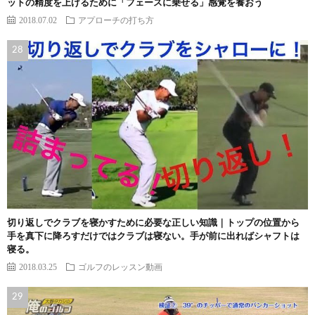
ットの精度を上げるために「フェースに乗せる」感覚を養おう
2018.07.02
アプローチの打ち方
切り返しでクラブを寝かすために必要な正しい知識｜トップの位置から
手を真下に降ろすだけではクラブは寝ない。手が前に出ればシャフトは
寝る。
2018.03.25
ゴルフのレッスン動画