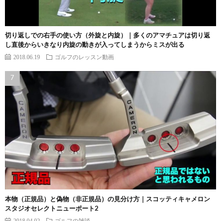
切り返しでの右手の使い方（外旋と内旋）｜多くのアマチュアは切り返
し直後からいきなり内旋の動きが入ってしまうからミスが出る
2018.06.19
ゴルフのレッスン動画
本物（正規品）と偽物（非正規品）の見分け方｜スコッティキャメロン
スタジオセレクトニューポート2
2018.04.02
ゴルフの雑談