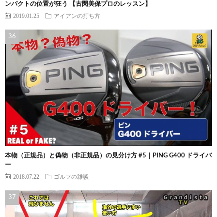
ンパクトの位置が狂う 【古閑美保プロのレッスン】
2019.01.25
アイアンの打ち方
本物（正規品）と偽物（非正規品）の見分け方 #5｜PING G400 ドライバ
ー
2018.07.22
ゴルフの雑談