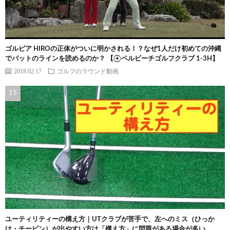
ゴルピア HIROの正体がついに明かされる！？なぜ1人だけ初めての沖縄
でパットのラインを読めるのか？ 【④ベルビーチゴルフクラブ 1-3H】
2018.02.17
ゴルフのラウンド動画
ユーティリティーの構え方｜UTクラブが苦手で、左へのミス（ひっか
け・チーピン）が出やすい方は「構え方」に問題がある場合が多い