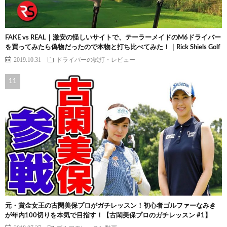
FAKE vs REAL｜激安の怪しいサイトで、テーラーメイドのM6ドライバー
を買ってみたら偽物だったので本物と打ち比べてみた！｜Rick Shiels Golf
2019.10.31
ドライバーの試打・レビュー
元・賞金女王の古閑美保プロがガチレッスン！初心者ゴルファーなみき
が年内100切りを本気で目指す！【古閑美保プロのガチレッスン #1】