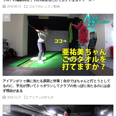
リル」の連続再生｜ 1日1回見るだけで上手くなるシリーズ！
2018.08.15
ゴルフのレッスン動画
アイアンがトゥ側に当たる原因と対策｜自分ではちゃんと打とうとして
るのに、手元が浮いてトゥダウンしてクラブの先っぽに当たるのには必
ず理由がある
2018.11.27
アイアンの打ち方