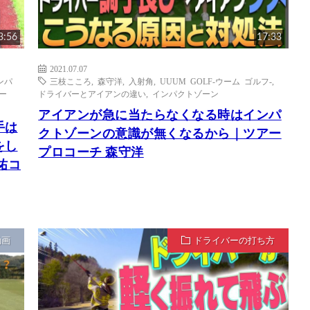
3:56
17:33
2021.07.07
ンパ
三枝こころ
,
森守洋
,
入射角
,
UUUM GOLF-ウーム ゴルフ-
,
ー
ドライバーとアイアンの違い
,
インパクトゾーン
アイアンが急に当たらなくなる時はインパ
手は
クトゾーンの意識が無くなるから｜ツアー
をし
プロコーチ 森守洋
祐コ
動画
ドライバーの打ち方