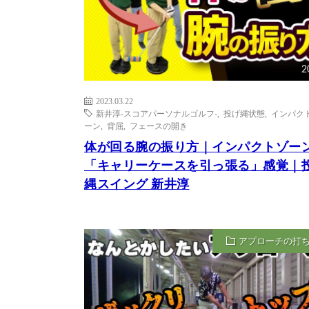
2
2023.03.22
新井淳-スコアパーソナルゴルフ-
,
投げ縄状態
,
インパク
ーン
,
背屈
,
フェースの開き
体が回る腕の振り方｜インパクトゾー
「キャリーケースを引っ張る」感覚｜
縄スイング 新井淳
アプローチの打