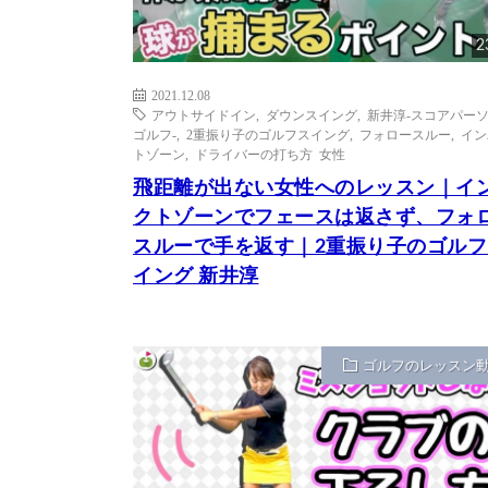
2
2021.12.08
アウトサイドイン
,
ダウンスイング
,
新井淳-スコアパー
ゴルフ-
,
2重振り子のゴルフスイング
,
フォロースルー
,
イン
トゾーン
,
ドライバーの打ち方 女性
飛距離が出ない女性へのレッスン｜イ
クトゾーンでフェースは返さず、フォ
スルーで手を返す｜2重振り子のゴルフ
イング 新井淳
ゴルフのレッスン