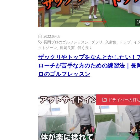
1
2022.09.09
長岡プロのゴルフレッスン
,
ダフリ
,
入射角
,
トップ
,
イ
クトゾーン
,
長岡良実
,
低く長く
ザックリやトップをなんとかしたい！
ローチが苦手な方のための練習法｜長
ロのゴルフレッスン
ドライバーの打