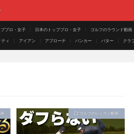
ト
ッププロ・女子
日本のトッププロ・女子
ゴルフのラウンド動画
リティ
アイアン
アプローチ
バンカー
パター
クラ
動画
ゴルフのレッスン動画