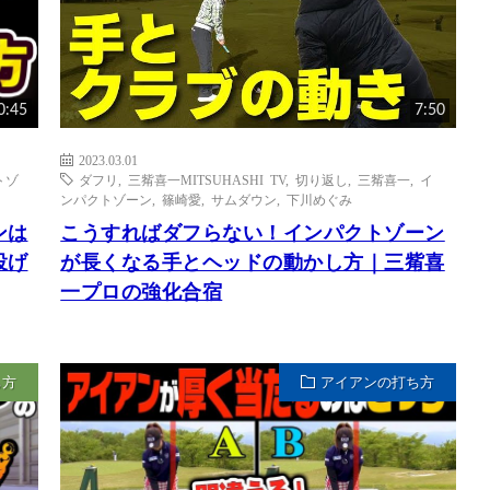
0:45
7:50
2023.03.01
トゾ
ダフリ
,
三觜喜一MITSUHASHI TV
,
切り返し
,
三觜喜一
,
イ
ンパクトゾーン
,
篠崎愛
,
サムダウン
,
下川めぐみ
ンは
こうすればダフらない！インパクトゾーン
投げ
が長くなる手とヘッドの動かし方｜三觜喜
一プロの強化合宿
ち方
アイアンの打ち方