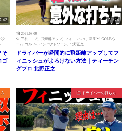
4:43
11:24
2021.03.09
パク
三枝こころ
,
飛距離アップ
,
フィニッシュ
,
UUUM GOLF-ウ
ン
ーム ゴルフ-
,
インパクトゾーン
,
北野正之
？そ
ドライバーが瞬間的に飛距離アップしてフ
ロゴ
ィニッシュがよろけない方法｜ティーチン
グプロ 北野正之
ち方
ドライバーの打ち方