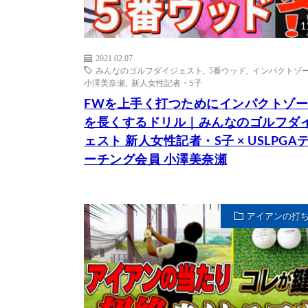
1
2021.02.07
みんなのゴルフダイジェスト
,
5番ウッド
,
インパクトゾ
小澤美奈瀬
,
新人女性記者・S子
FWを上手く打つためにインパクトゾ
を長くするドリル｜みんなのゴルフダ
ェスト 新人女性記者・S子 × USLPGA
ーチング会員 小澤美奈瀬
アイアンの打