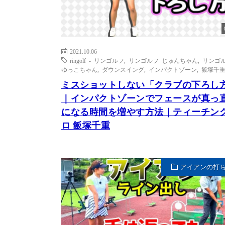
2021.10.06
ringolf - リンゴルフ
,
リンゴルフ じゅんちゃん
,
リンゴ
ゆっこちゃん
,
ダウンスイング
,
インパクトゾーン
,
飯塚千
ミスショットしない「クラブの下ろし
｜インパクトゾーンでフェースが真っ
になる時間を増やす方法｜ティーチン
ロ 飯塚千重
アイアンの打