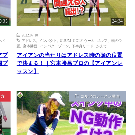
0:33
24:34
2022.07.10
ンパ
アドレス
,
インパクト
,
UUUM GOLF-ウーム ゴルフ-
,
頭の位
置
,
宮本勝昌
,
インパクトゾーン
,
下半身リード
,
かえで
アプ
アイアンの当たりはアドレス時の頭の位置
岡プ
で決まる！｜宮本勝昌プロの【アイアンレ
ッスン】
ち方
ゴルフのレッスン動画