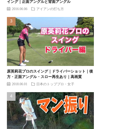
イング｜正面アングルと背面アングル
2016.06.06
アイアンの打ち方
原英莉花プロのスイング｜ドライバーショット｜後
方・正面アングル・スロー再生あり｜高画質
2018.06.01
日本のトッププロ・女子