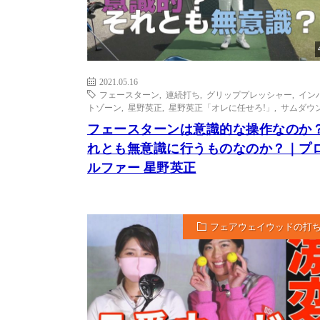
2021.05.16
フェースターン
,
連続打ち
,
グリッププレッシャー
,
イン
トゾーン
,
星野英正
,
星野英正「オレに任せろ!」
,
サムダウ
フェースターンは意識的な操作なのか
れとも無意識に行うものなのか？｜プ
ルファー 星野英正
フェアウェイウッドの打