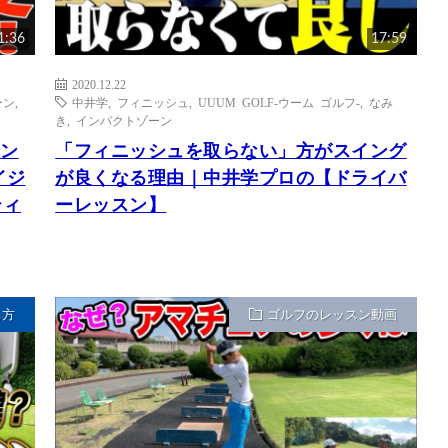
1:36
17:59
2020.12.22
ーン
,
中井学
,
フィニッシュ
,
UUUM GOLF-ウーム ゴルフ-
,
なみ
き
,
インパクトゾーン
ーン
「フィニッシュを取らない」方がスイング
イジ
が良くなる理由｜中井学プロの【ドライバ
ティ
ーレッスン】
ち方
ゴルフのレッスン動画