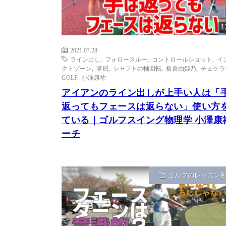
1
2021.07.28
ライン出し
,
フォロースルー
,
コントロールショット
,
イ
クトゾーン
,
掌屈
,
シャフトの軸回転
,
板倉由姫乃
,
チェケラ
GOLF
,
小澤康祐
アイアンのライン出しが上手い人は「
返ってもフェースは返らない」使い方
ている｜ゴルフスイング物理学 小澤康
ーチ
ゴルフのレッスン