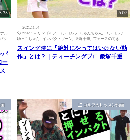
3:38
6:07
2021.11.04
ソナル
ringolf - リンゴルフ
,
リンゴルフ じゅんちゃん
,
リンゴルフ
パク
ゆっこちゃん
,
インパクトゾーン
,
飯塚千重
,
フェースの向き
スイング時に「絶対にやってはいけない動
ンパ
作」とは？｜ティーチングプロ 飯塚千重
ロー
ス
動画
ゴルフのレッスン動画