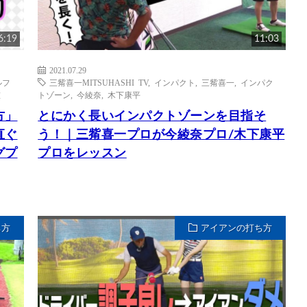
6:19
11:03
2021.07.29
ルフ
三觜喜一MITSUHASHI TV
,
インパクト
,
三觜喜一
,
インパク
重
トゾーン
,
今綾奈
,
木下康平
方」
とにかく長いインパクトゾーンを目指そ
直ぐ
う！｜三觜喜一プロが今綾奈プロ/木下康平
グプ
プロをレッスン
ち方
アイアンの打ち方