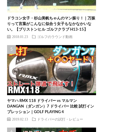
ドラコン女子・杉山美帆ちゃんのマン振り！｜万振
りって言葉がこんなに似合う女子もなかなかいな
い。【ブリストンヒル ゴルフクラブ H13-15】
2018.01.23
ゴルフのラウンド動画
ヤマハ RMX 118 ドライバー vs マルマン
DANGAN（ダンガン）7 ドライバー 比較 試打イン
プレッション｜GOLF PLAYING 4
2019.02.13
ドライバーの試打・レビュー