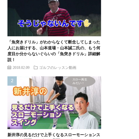
「魚突きドリル」がわからなくて断念してしまった
人にお届けする、山本道場・山本誠二氏の、もう何
度目か分からないぐらいの「魚突きドリル」詳細解
説！
2018.02.09
ゴルフのレッスン動画
新井淳の見るだけで上手くなるスローモーションス