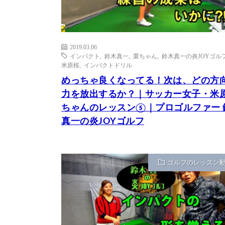
2019.03.06
インパクト
,
鈴木真一
,
栗ちゃん
,
鈴木真一の炎JOYゴル
米原桜
,
インパクトドリル
めっちゃ良くなってる！次は、どの方
力を放出するか？｜サッカー女子・米
ちゃんのレッスン⑤｜プロゴルファー 
真一の炎JOYゴルフ
ゴルフのレッスン