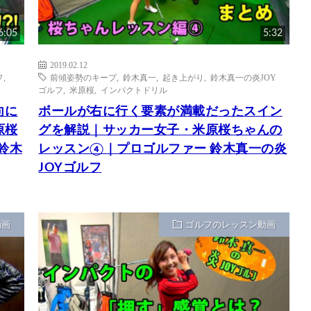
6:05
5:32
2019.02.12
フ
,
前傾姿勢のキープ
,
鈴木真一
,
起き上がり
,
鈴木真一の炎JOY
ゴルフ
,
米原桜
,
インパクトドリル
向に
ボールが右に行く要素が満載だったスイン
原桜
グを解説｜サッカー女子・米原桜ちゃんの
鈴木
レッスン④｜プロゴルファー 鈴木真一の炎
JOYゴルフ
動画
ゴルフのレッスン動画