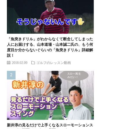
「魚突きドリル」がわからなくて断念してしまった
人にお届けする、山本道場・山本誠二氏の、もう何
度目か分からないぐらいの「魚突きドリル」詳細解
説！
2018.02.09
ゴルフのレッスン動画
新井淳の見るだけで上手くなるスローモーションス