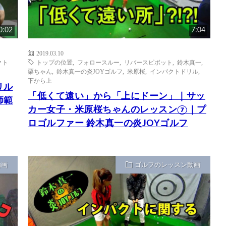
0:02
7:04
2019.03.10
クト
トップの位置
,
フォロースルー
,
リバースピボット
,
鈴木真一
,
栗ちゃん
,
鈴木真一の炎JOYゴルフ
,
米原桜
,
インパクトドリル
,
下から上
リル
「低くて遠い」から「上にドーン」｜サッ
師範
カー女子・米原桜ちゃんのレッスン⑦｜プ
ロゴルファー 鈴木真一の炎JOYゴルフ
動画
ゴルフのレッスン動画