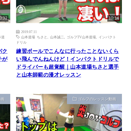
0:32
10:14
2019.07.11
本道
山本道場 ちさと
,
山本誠二
,
ゴルフTV山本道場
,
インパクト
ドリル
パク
練習ボールでこんなに行ったことないくら
チが
い飛んでんねんけど！インパクトドリルで
ドライバーも超覚醒｜山本道場ちさと選手
と山本師範の漫才レッスン
動画
ゴルフのレッスン動画