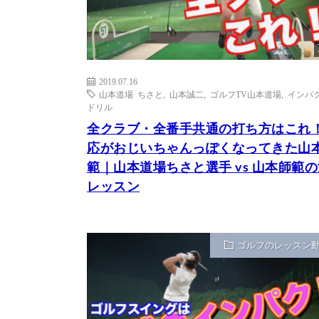
2019.07.16
山本道場 ちさと
,
山本誠二
,
ゴルフTV山本道場
,
インパ
ドリル
全クラブ・全番手共通の打ち方はこれ
応がおじいちゃんっぽくなってきた山
範｜山本道場ちさと選手 vs 山本師範
レッスン
ゴルフのレッスン