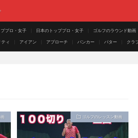
ト
ッププロ・女子
日本のトッププロ・女子
ゴルフのラウンド動画
リティ
アイアン
アプローチ
バンカー
パター
クラ
動画
ゴルフのレッスン動画