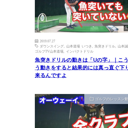
1
2019.07.27
ダウンスイング
,
山本道場 いつき
,
魚突きドリル
,
山本誠
ゴルフTV山本道場
,
インパクトドリル
魚突きドリルの動きは「Uの字」｜こ
う動きをすると結果的には真っ直ぐ下
来るんですよ
ゴルフのレッスン