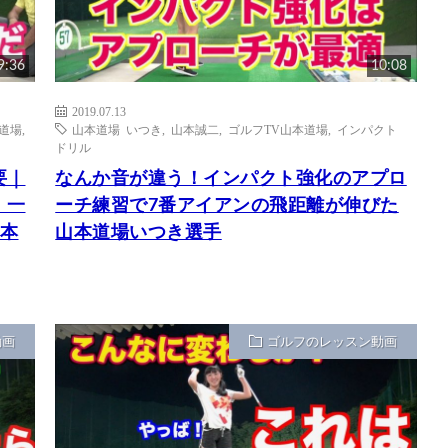
9:36
10:08
2019.07.13
道場
,
山本道場 いつき
,
山本誠二
,
ゴルフTV山本道場
,
インパクト
ドリル
要｜
なんか音が違う！インパクト強化のアプロ
、一
ーチ練習で7番アイアンの飛距離が伸びた
山本
山本道場いつき選手
動画
ゴルフのレッスン動画