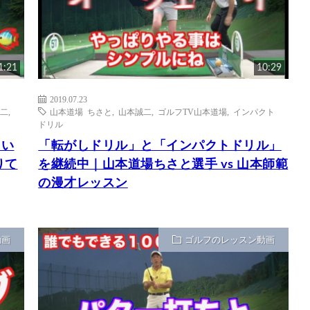
1:21
10:29
2019.07.23
二
,
山本道場 ちさと
,
山本誠二
,
ゴルフTV山本道場
,
インパクト
ドリル
うい
「転がしドリル」と「インパクトドリル」
りて
を継続中｜山本道場ちさと選手 vs 山本師範
の漫才レッスン
動画
ゴルフのレッスン動画