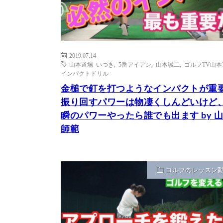
2019.07.14
山本道場 いつき
,
5番アイアン
,
山本誠二
,
ゴルフTV山本
インパクトドリル
金槌で釘を打つようなインパクトが重
振り回すパワーは物凄くしんどいけど
瞬のパワーやったら誰でも出ます by 
師範
ゴルフのレッスン