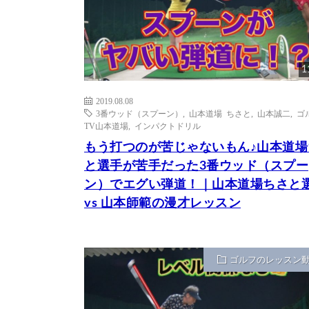
1
2019.08.08
3番ウッド（スプーン）
,
山本道場 ちさと
,
山本誠二
,
ゴ
TV山本道場
,
インパクトドリル
もう打つのが苦じゃないもん♪山本道場
と選手が苦手だった3番ウッド（スプー
ン）でエグい弾道！｜山本道場ちさと
vs 山本師範の漫才レッスン
ゴルフのレッスン