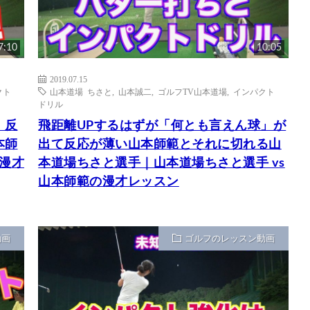
7:10
10:05
2019.07.15
クト
山本道場 ちさと
,
山本誠二
,
ゴルフTV山本道場
,
インパクト
ドリル
！反
飛距離UPするはずが「何とも言えん球」が
本師
出て反応が薄い山本師範とそれに切れる山
の漫才
本道場ちさと選手｜山本道場ちさと選手 vs
山本師範の漫才レッスン
動画
ゴルフのレッスン動画