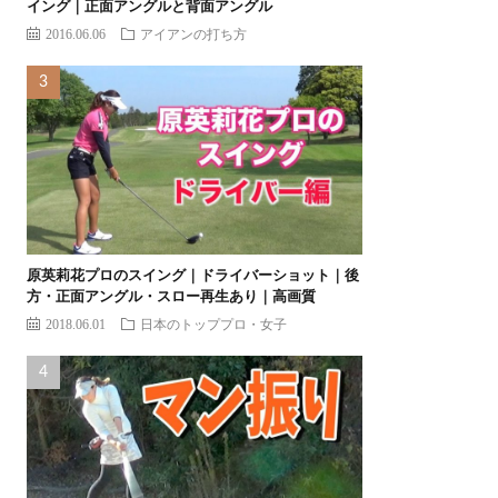
イング｜正面アングルと背面アングル
2016.06.06
アイアンの打ち方
原英莉花プロのスイング｜ドライバーショット｜後
方・正面アングル・スロー再生あり｜高画質
2018.06.01
日本のトッププロ・女子