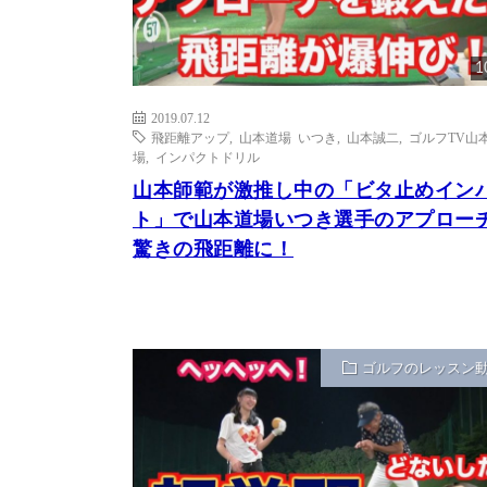
1
2019.07.12
飛距離アップ
,
山本道場 いつき
,
山本誠二
,
ゴルフTV山
場
,
インパクトドリル
山本師範が激推し中の「ビタ止めイン
ト」で山本道場いつき選手のアプロー
驚きの飛距離に！
ゴルフのレッスン