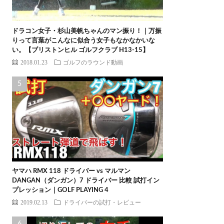
ドラコン女子・杉山美帆ちゃんのマン振り！｜万振
りって言葉がこんなに似合う女子もなかなかいな
い。【ブリストンヒル ゴルフクラブ H13-15】
2018.01.23
ゴルフのラウンド動画
ヤマハ RMX 118 ドライバー vs マルマン
DANGAN（ダンガン）7 ドライバー 比較 試打イン
プレッション｜GOLF PLAYING 4
2019.02.13
ドライバーの試打・レビュー