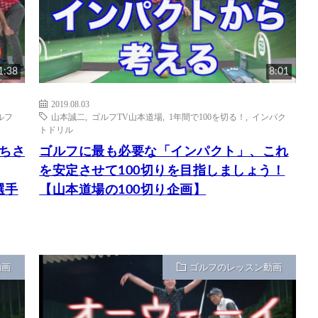
1:38
8:01
2019.08.03
ルフ
山本誠二
,
ゴルフTV山本道場
,
1年間で100を切る！
,
インパク
トドリル
ちさ
ゴルフに最も必要な「インパクト」、これ
を安定させて100切りを目指しましょう！
選手
【山本道場の100切り企画】
動画
ゴルフのレッスン動画