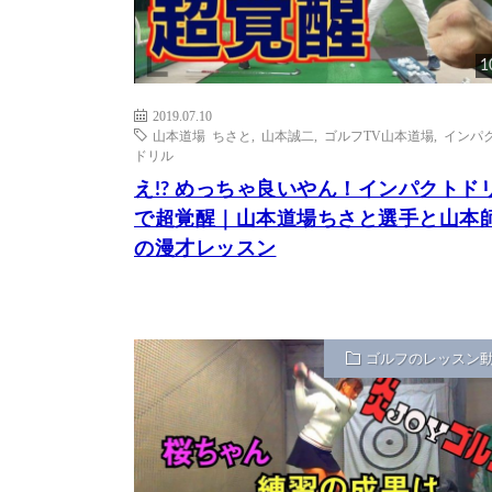
1
2019.07.10
山本道場 ちさと
,
山本誠二
,
ゴルフTV山本道場
,
インパ
ドリル
え!? めっちゃ良いやん！インパクトド
で超覚醒｜山本道場ちさと選手と山本
の漫才レッスン
ゴルフのレッスン