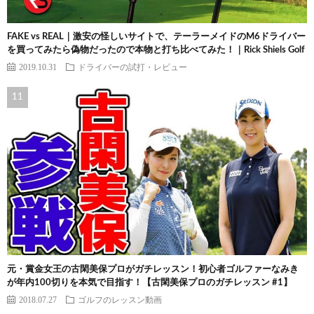
FAKE vs REAL｜激安の怪しいサイトで、テーラーメイドのM6ドライバー
を買ってみたら偽物だったので本物と打ち比べてみた！｜Rick Shiels Golf
2019.10.31
ドライバーの試打・レビュー
元・賞金女王の古閑美保プロがガチレッスン！初心者ゴルファーなみき
が年内100切りを本気で目指す！【古閑美保プロのガチレッスン #1】
2018.07.27
ゴルフのレッスン動画