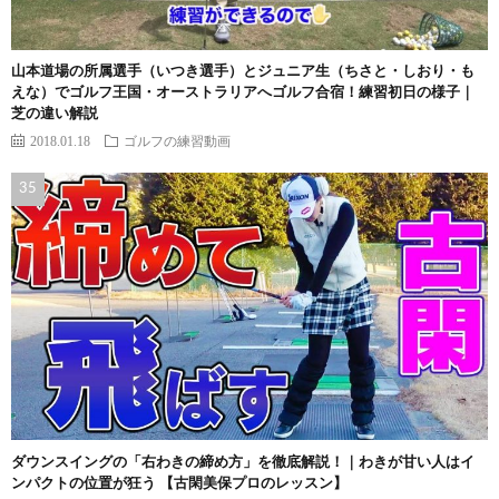
山本道場の所属選手（いつき選手）とジュニア生（ちさと・しおり・も
えな）でゴルフ王国・オーストラリアへゴルフ合宿！練習初日の様子｜
芝の違い解説
2018.01.18
ゴルフの練習動画
ダウンスイングの「右わきの締め方」を徹底解説！｜わきが甘い人はイ
ンパクトの位置が狂う 【古閑美保プロのレッスン】