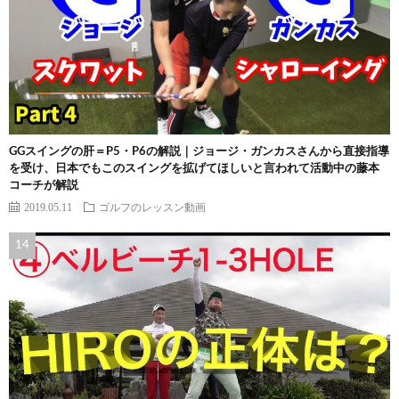
GGスイングの肝＝P5・P6の解説｜ジョージ・ガンカスさんから直接指導
を受け、日本でもこのスイングを拡げてほしいと言われて活動中の藤本
コーチが解説
2019.05.11
ゴルフのレッスン動画