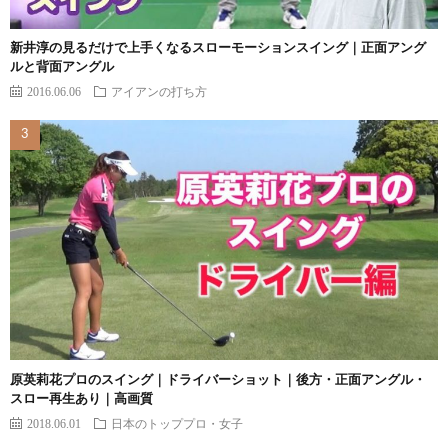
新井淳の見るだけで上手くなるスローモーションスイング｜正面アング
ルと背面アングル
2016.06.06
アイアンの打ち方
原英莉花プロのスイング｜ドライバーショット｜後方・正面アングル・
スロー再生あり｜高画質
2018.06.01
日本のトッププロ・女子