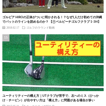
ゴルピア HIROの正体がついに明かされる！？なぜ1人だけ初めての沖縄
でパットのラインを読めるのか？ 【④ベルビーチゴルフクラブ 1-3H】
2018.02.17
ゴルフのラウンド動画
ユーティリティーの構え方｜UTクラブが苦手で、左へのミス（ひっか
け・チーピン）が出やすい方は「構え方」に問題がある場合が多い
2017.05.31
ユーテリティの打ち方