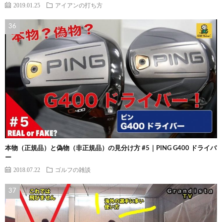
2019.01.25
アイアンの打ち方
本物（正規品）と偽物（非正規品）の見分け方 #5｜PING G400 ドライバ
ー
2018.07.22
ゴルフの雑談