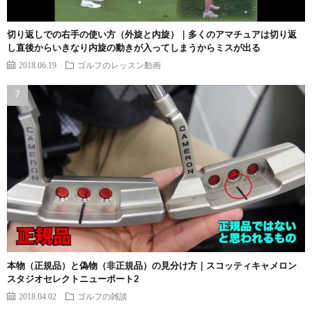
切り返しでの右手の使い方（外旋と内旋）｜多くのアマチュアは切り返
し直後からいきなり内旋の動きが入ってしまうからミスが出る
2018.06.19
ゴルフのレッスン動画
本物（正規品）と偽物（非正規品）の見分け方｜スコッティキャメロン
スタジオセレクトニューポート2
2018.04.02
ゴルフの雑談