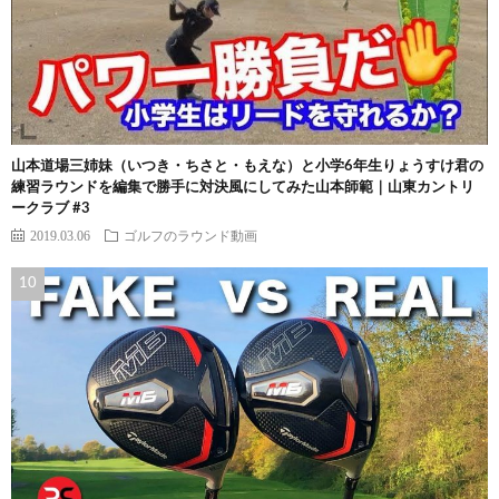
山本道場三姉妹（いつき・ちさと・もえな）と小学6年生りょうすけ君の
練習ラウンドを編集で勝手に対決風にしてみた山本師範｜山東カントリ
ークラブ #3
2019.03.06
ゴルフのラウンド動画