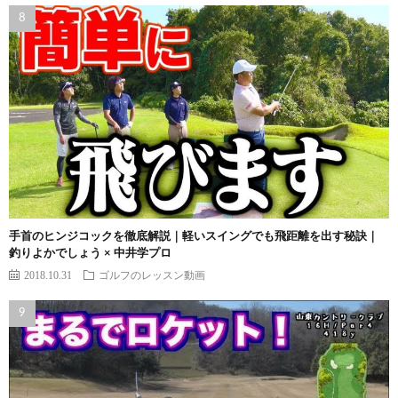
手首のヒンジコックを徹底解説｜軽いスイングでも飛距離を出す秘訣｜
釣りよかでしょう × 中井学プロ
2018.10.31
ゴルフのレッスン動画