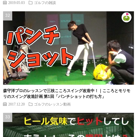
2019.05.03
ゴルフの雑談
森守洋プロのレッスンで三枝こころスイング改造中！｜こころとモリモ
リのスイング改造計画 第1回「パンチショットの打ち方」
2017.12.20
ゴルフのレッスン動画