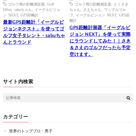
ゴルフ用の距離測定器
,
Golf
ゴルフ用の距離測定器
,
とくさき
Effort
,
sabuちゃん
,
イーグルビジョ
ちゃん
,
さえちゃん
,
ワッグルゴル
ン NEXT
,
GPS距離計
フ
,
イーグルビジョン NEXT
,
GPS距
離計
最新GPS距離計「イーグルビ
GPS距離計測器「イーグルビ
ジョンネクスト」を使ってゴ
ジョン NEXT」を使って実際
ルフ女子タレント・sabuちゃ
にラウンドしてみた！｜さき
んとラウンド
＆さえのゴルフだったら予定
空けます。
サイト内検索
カテゴリー
世界のトッププロ・男子