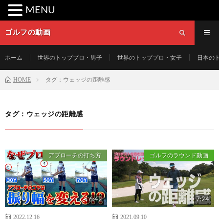
MENU
ゴルフの動画
ホーム
世界のトッププロ・男子
世界のトッププロ・女子
日本の
HOME
タグ：ウェッジの距離感
タグ：ウェッジの距離感
アプローチの打ち方
ゴルフのラウンド動画
6:42
7:24
2022.12.16
2021.09.10