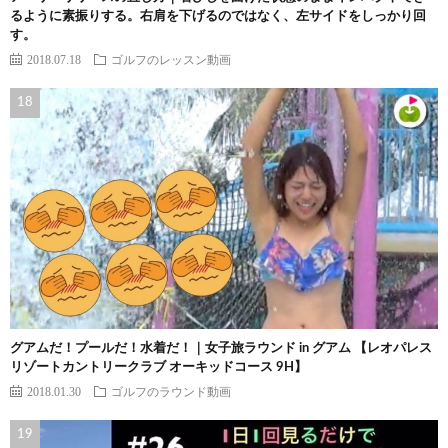
るように素振りする。右肩を下げるのではなく、左サイドをしっかり回
す。
2018.07.18
ゴルフのレッスン動画
グアムだ！プールだ！水着だ！｜女子旅ラウンド in グアム 【レオパレス
リゾートカントリークラブ オーキッドコース 9H】
2018.01.30
ゴルフのラウンド動画