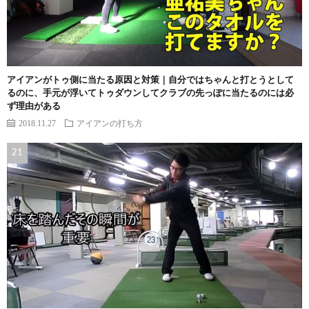
アイアンがトゥ側に当たる原因と対策｜自分ではちゃんと打とうとして
るのに、手元が浮いてトゥダウンしてクラブの先っぽに当たるのには必
ず理由がある
2018.11.27
アイアンの打ち方