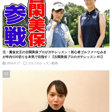
元・賞金女王の古閑美保プロがガチレッスン！初心者ゴルファーなみき
が年内100切りを本気で目指す！【古閑美保プロのガチレッスン #1】
2018.07.27
ゴルフのレッスン動画