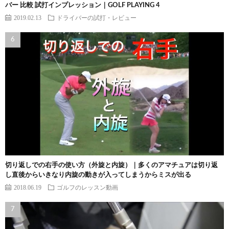
バー 比較 試打インプレッション｜GOLF PLAYING 4
2019.02.13
ドライバーの試打・レビュー
切り返しでの右手の使い方（外旋と内旋）｜多くのアマチュアは切り返
し直後からいきなり内旋の動きが入ってしまうからミスが出る
2018.06.19
ゴルフのレッスン動画