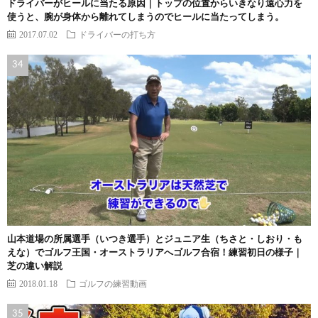
ドライバーがヒールに当たる原因｜トップの位置からいきなり遠心力を
使うと、腕が身体から離れてしまうのでヒールに当たってしまう。
2017.07.02
ドライバーの打ち方
山本道場の所属選手（いつき選手）とジュニア生（ちさと・しおり・も
えな）でゴルフ王国・オーストラリアへゴルフ合宿！練習初日の様子｜
芝の違い解説
2018.01.18
ゴルフの練習動画