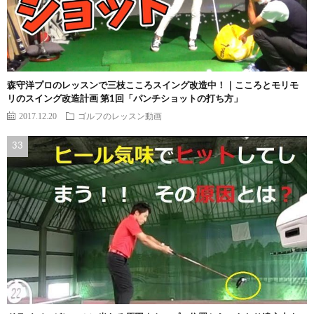
森守洋プロのレッスンで三枝こころスイング改造中！｜こころとモリモ
リのスイング改造計画 第1回「パンチショットの打ち方」
2017.12.20
ゴルフのレッスン動画