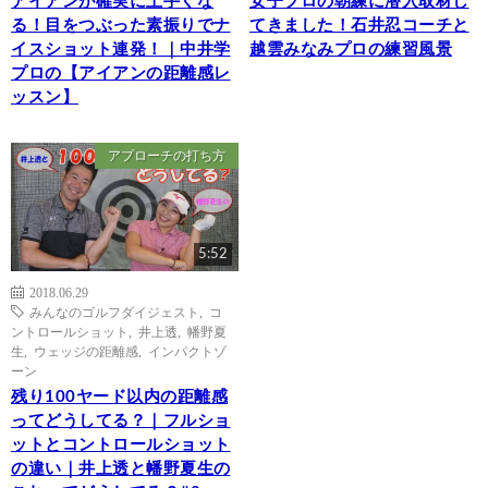
アイアンが確実に上手くな
女子プロの朝練に潜入取材し
る！目をつぶった素振りでナ
てきました！石井忍コーチと
イスショット連発！｜中井学
越雲みなみプロの練習風景
プロの【アイアンの距離感レ
ッスン】
アプローチの打ち方
5:52
2018.06.29
みんなのゴルフダイジェスト
,
コ
ントロールショット
,
井上透
,
幡野夏
生
,
ウェッジの距離感
,
インパクトゾ
ーン
残り100ヤード以内の距離感
ってどうしてる？｜フルショ
ットとコントロールショット
の違い｜井上透と幡野夏生の