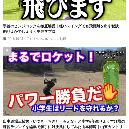
手首のヒンジコックを徹底解説｜軽いスイングでも飛距離を出す秘訣｜
釣りよかでしょう × 中井学プロ
2018.10.31
ゴルフのレッスン動画
山本道場三姉妹（いつき・ちさと・もえな）と小学6年生りょうすけ君の
練習ラウンドを編集で勝手に対決風にしてみた山本師範｜山東カントリ