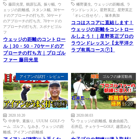
藤田光里
,
鶴原弘高
,
振り幅
,
ウ
幡野夏生
,
ウェッジの距離感
,
ラ
ェッジの距離感
,
スタンス幅
,
30ヤー
ウンドレッスン
,
星野英正
,
星野英正
ドのアプローチの打ち方
,
50ヤード
「オレに任せろ!」
,
塚本典加
のアプローチの打ち方
,
70ヤードの
ココはスコアに直結します！
アプローチの打ち方
,
スポナビゴル
ウェッジの距離をコントロー
フ
ルしよう！｜星野英正プロの
ウェッジの距離のコントロー
ラウンドレッスン【太平洋ク
ル｜30・50・70ヤードのア
ラブ有馬コース⑦】
プローチの打ち方｜プロゴル
ファー 藤田光里
アイアンの試打・レビュー
ゴルフの練習動画
18:04
15:20
2020.10.20
2020.08.03
中井学
,
素振り
,
UUUM GOLF-ウ
ウェッジの距離感
,
板倉由姫乃
,
ーム ゴルフ-
,
なみき
,
ウェッジの距
石井忍
,
チェケラーGOLF
,
越雲みな
離感
,
アイアンの距離感
み