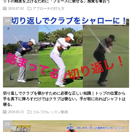
ットの精度を上げるために「フェースに乗せる」感覚を養おう
2018.07.02
アプローチの打ち方
切り返しでクラブを寝かすために必要な正しい知識｜トップの位置から
手を真下に降ろすだけではクラブは寝ない。手が前に出ればシャフトは
寝る。
2018.03.25
ゴルフのレッスン動画