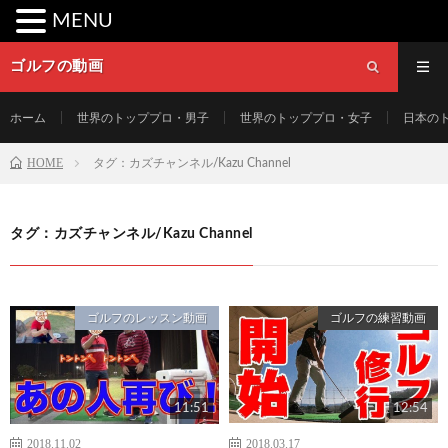
MENU
ゴルフの動画
ホーム
世界のトッププロ・男子
世界のトッププロ・女子
日本の
HOME
タグ：カズチャンネル/Kazu Channel
タグ：カズチャンネル/Kazu Channel
ゴルフのレッスン動画
ゴルフの練習動画
11:51
12:54
2018.11.02
2018.03.17