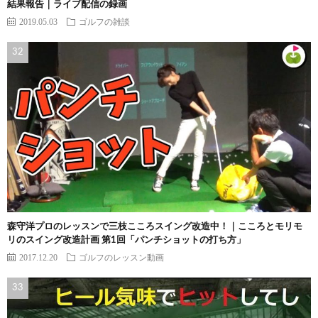
結果報告｜ライブ配信の録画
2019.05.03
ゴルフの雑談
森守洋プロのレッスンで三枝こころスイング改造中！｜こころとモリモ
リのスイング改造計画 第1回「パンチショットの打ち方」
2017.12.20
ゴルフのレッスン動画