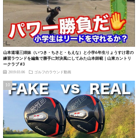
山本道場三姉妹（いつき・ちさと・もえな）と小学6年生りょうすけ君の
練習ラウンドを編集で勝手に対決風にしてみた山本師範｜山東カントリ
ークラブ #3
2019.03.06
ゴルフのラウンド動画