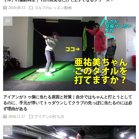
リル」の連続再生｜ 1日1回見るだけで上手くなるシリーズ！
2018.08.15
ゴルフのレッスン動画
アイアンがトゥ側に当たる原因と対策｜自分ではちゃんと打とうとして
るのに、手元が浮いてトゥダウンしてクラブの先っぽに当たるのには必
ず理由がある
2018.11.27
アイアンの打ち方