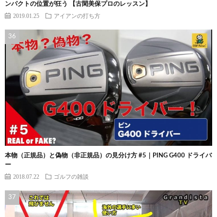
ンパクトの位置が狂う 【古閑美保プロのレッスン】
2019.01.25
アイアンの打ち方
本物（正規品）と偽物（非正規品）の見分け方 #5｜PING G400 ドライバ
ー
2018.07.22
ゴルフの雑談