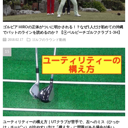
ゴルピア HIROの正体がついに明かされる！？なぜ1人だけ初めての沖縄
でパットのラインを読めるのか？ 【④ベルビーチゴルフクラブ 1-3H】
2018.02.17
ゴルフのラウンド動画
ユーティリティーの構え方｜UTクラブが苦手で、左へのミス（ひっか
け・チーピン）が出やすい方は「構え方」に問題がある場合が多い