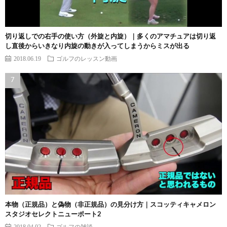
切り返しでの右手の使い方（外旋と内旋）｜多くのアマチュアは切り返
し直後からいきなり内旋の動きが入ってしまうからミスが出る
2018.06.19
ゴルフのレッスン動画
本物（正規品）と偽物（非正規品）の見分け方｜スコッティキャメロン
スタジオセレクトニューポート2
2018.04.02
ゴルフの雑談