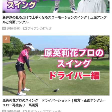
新井淳の見るだけで上手くなるスローモーションスイング｜正面アング
ルと背面アングル
2016.06.06
アイアンの打ち方
原英莉花プロのスイング｜ドライバーショット｜後方・正面アングル・
スロー再生あり｜高画質
2018.06.01
日本のトッププロ・女子