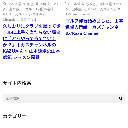
山本道場 ちさと
,
山本道場 いつ
山本道場 ちさと
,
山本道場 いつ
き
,
山本誠二
,
ゴルフTV山本道場
,
き
,
山本誠二
,
KAZU
,
カズチャンネ
KAZU
,
カズチャンネル/Kazu
ル/Kazu Channel
Channel
,
クロスドリル
ゴルフ修行始めました。山本
久しぶりにクラブを握ってボ
道場入門編｜カズチャンネ
ールに上手く当たらない場合
ル/Kazu Channel
に「どうやって当てていく
か？」｜カズチャンネルの
KAZUさん × 山本道場の山本
師範 レッスン風景
サイト内検索
カテゴリー