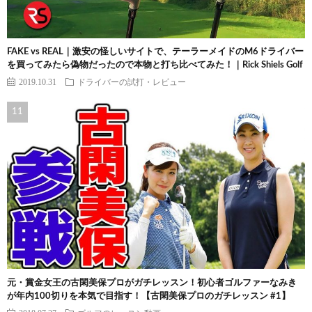
FAKE vs REAL｜激安の怪しいサイトで、テーラーメイドのM6ドライバー
を買ってみたら偽物だったので本物と打ち比べてみた！｜Rick Shiels Golf
2019.10.31
ドライバーの試打・レビュー
元・賞金女王の古閑美保プロがガチレッスン！初心者ゴルファーなみき
が年内100切りを本気で目指す！【古閑美保プロのガチレッスン #1】