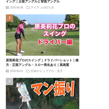
イング｜正面アングルと背面アングル
2016.06.06
アイアンの打ち方
原英莉花プロのスイング｜ドライバーショット｜後
方・正面アングル・スロー再生あり｜高画質
2018.06.01
日本のトッププロ・女子