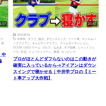
1:57
23:47
2019.08.04
-ウ
中井学
,
ダフリ
,
脱力
,
ダウンスイング
,
ミート率
,
マッスルバ
,
背
ックアイアン
,
キャビティアイアン
,
アームローテーション
,
UUUM GOLF-ウーム ゴルフ-
,
なみき
,
ギア効果
,
シャットフェ
ース
,
打点
,
インパクトゾーン
,
掌屈
,
カッピング
｜中
プロがほとんどダフらないのはこの動きが
編
確実に入っているから→アイアンはダウン
スイングで寝かせる｜中井学プロの【ミー
ト率アップ大作戦】