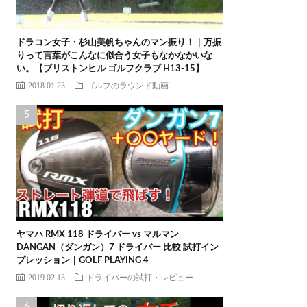
ドラコン女子・杉山美帆ちゃんのマン振り！｜万振
りって言葉がこんなに似合う女子もなかなかいな
い。【ブリストンヒル ゴルフクラブ H13-15】
2018.01.23
ゴルフのラウンド動画
ヤマハ RMX 118 ドライバー vs マルマン
DANGAN（ダンガン）7 ドライバー 比較 試打イン
プレッション｜GOLF PLAYING 4
2019.02.13
ドライバーの試打・レビュー