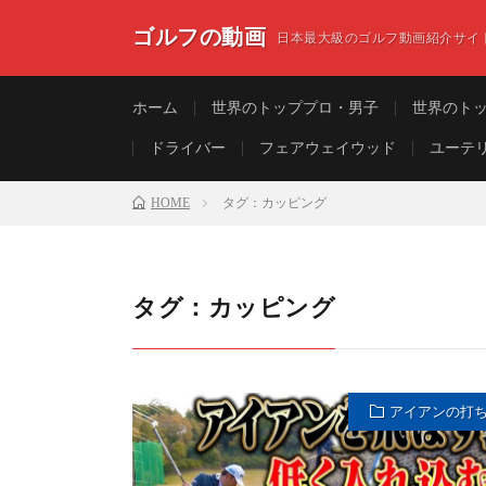
ゴルフの動画
日本最大級のゴルフ動画紹介サイ
ホーム
世界のトッププロ・男子
世界のト
ドライバー
フェアウェイウッド
ユーテ
HOME
タグ：カッピング
タグ：カッピング
アイアンの打