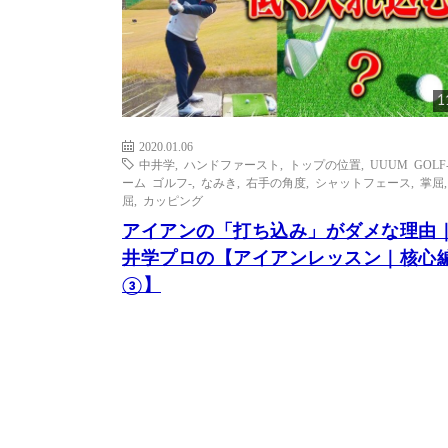
1
2020.01.06
中井学
,
ハンドファースト
,
トップの位置
,
UUUM GOLF
ーム ゴルフ-
,
なみき
,
右手の角度
,
シャットフェース
,
掌屈
屈
,
カッピング
アイアンの「打ち込み」がダメな理由
井学プロの【アイアンレッスン｜核心
③】