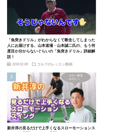
「魚突きドリル」がわからなくて断念してしまった
人にお届けする、山本道場・山本誠二氏の、もう何
度目か分からないぐらいの「魚突きドリル」詳細解
説！
2018.02.09
ゴルフのレッスン動画
新井淳の見るだけで上手くなるスローモーションス