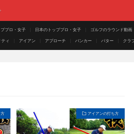
ト
ッププロ・女子
日本のトッププロ・女子
ゴルフのラウンド動画
リティ
アイアン
アプローチ
バンカー
パター
クラ
ち方
アイアンの打ち方