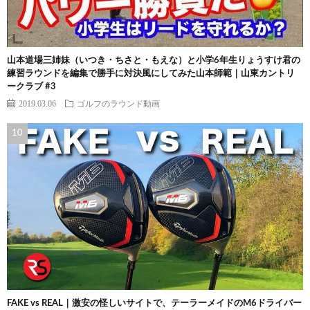
山本道場三姉妹（いつき・ちさと・もえな）と小学6年生りょうすけ君の
練習ラウンドを編集で勝手に対決風にしてみた山本師範｜山東カントリ
ークラブ #3
2019.03.06
ゴルフのラウンド動画
FAKE vs REAL｜激安の怪しいサイトで、テーラーメイドのM6ドライバー