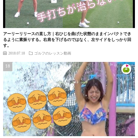
アーリーリリースの直し方｜右ひじを曲げた状態のままインパクトでき
るように素振りする。右肩を下げるのではなく、左サイドをしっかり回
す。
2018.07.18
ゴルフのレッスン動画