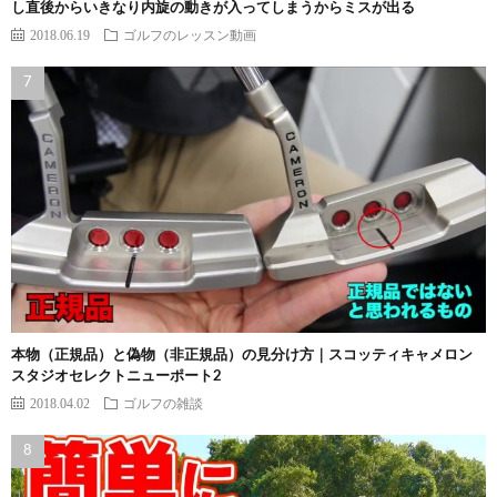
し直後からいきなり内旋の動きが入ってしまうからミスが出る
2018.06.19
ゴルフのレッスン動画
本物（正規品）と偽物（非正規品）の見分け方｜スコッティキャメロン
スタジオセレクトニューポート2
2018.04.02
ゴルフの雑談