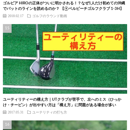
ゴルピア HIROの正体がついに明かされる！？なぜ1人だけ初めての沖縄
でパットのラインを読めるのか？ 【④ベルビーチゴルフクラブ 1-3H】
2018.02.17
ゴルフのラウンド動画
ユーティリティーの構え方｜UTクラブが苦手で、左へのミス（ひっか
け・チーピン）が出やすい方は「構え方」に問題がある場合が多い
2017.05.31
ユーテリティの打ち方