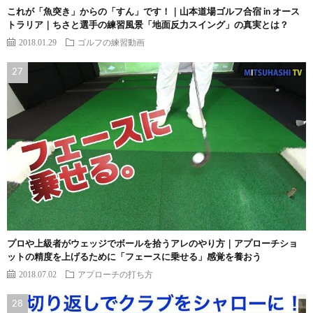
これが「魚突き」からの「すん」です！｜山本道場ゴルフ合宿 in オース
トラリア｜ちさと選手の練習風景「地面反力スイング」の真実とは？
2018.01.29
ゴルフの練習動画
プロや上級者がウェッジでボールを拾うアレのやり方｜アプローチショ
ットの精度を上げるために「フェースに乗せる」感覚を養おう
2018.07.02
アプローチの打ち方