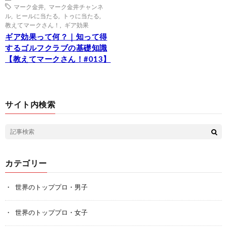
マーク金井
,
マーク金井チャンネ
ル
,
ヒールに当たる
,
トゥに当たる
,
教えてマークさん！
,
ギア効果
ギア効果って何？｜知って得
するゴルフクラブの基礎知識
【教えてマークさん！#013】
サイト内検索
カテゴリー
世界のトッププロ・男子
世界のトッププロ・女子