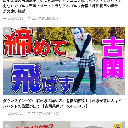
山本道場の所属選手（いつき選手）とジュニア生（ちさと・しおり・も
えな）でゴルフ王国・オーストラリアへゴルフ合宿！練習初日の様子｜
芝の違い解説
2018.01.18
ゴルフの練習動画
ダウンスイングの「右わきの締め方」を徹底解説！｜わきが甘い人はイ
ンパクトの位置が狂う 【古閑美保プロのレッスン】
2019.01.25
アイアンの打ち方