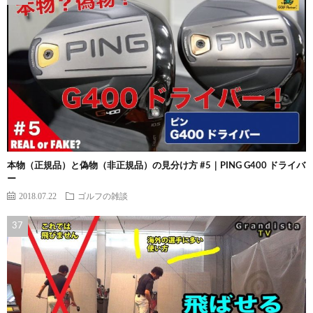
本物（正規品）と偽物（非正規品）の見分け方 #5｜PING G400 ドライバ
ー
2018.07.22
ゴルフの雑談