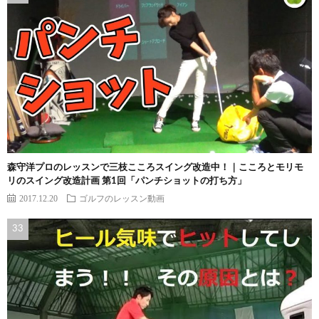
森守洋プロのレッスンで三枝こころスイング改造中！｜こころとモリモ
リのスイング改造計画 第1回「パンチショットの打ち方」
2017.12.20
ゴルフのレッスン動画