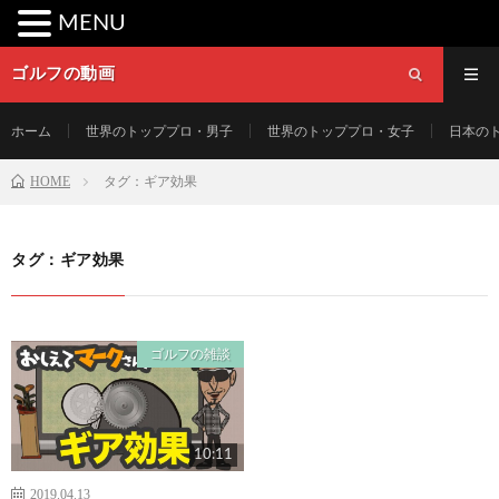
MENU
ゴルフの動画
ホーム
世界のトッププロ・男子
世界のトッププロ・女子
日本の
HOME
タグ：ギア効果
タグ：ギア効果
ゴルフの雑談
10:11
2019.04.13