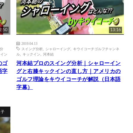
2:50
13:16
2019.04.13
分
スイング分析
,
シャローイング
,
キウイコーチゴルフチャンネ
クイン
ル
,
キックイン
,
河本結
のゴ
河本結プロのスイング分析｜シャローイン
語字
グと右膝キックインの直し方｜アメリカの
ゴルフ理論をキウイコーチが解説（日本語
字幕）
男子