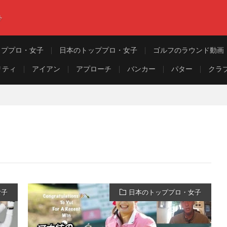
ト
ッププロ・女子
日本のトッププロ・女子
ゴルフのラウンド動画
リティ
アイアン
アプローチ
バンカー
パター
クラ
女子
日本のトッププロ・女子