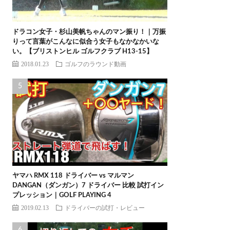
ドラコン女子・杉山美帆ちゃんのマン振り！｜万振
りって言葉がこんなに似合う女子もなかなかいな
い。【ブリストンヒル ゴルフクラブ H13-15】
2018.01.23
ゴルフのラウンド動画
ヤマハ RMX 118 ドライバー vs マルマン
DANGAN（ダンガン）7 ドライバー 比較 試打イン
プレッション｜GOLF PLAYING 4
2019.02.13
ドライバーの試打・レビュー