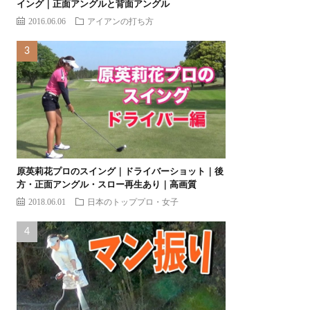
イング｜正面アングルと背面アングル
2016.06.06
アイアンの打ち方
原英莉花プロのスイング｜ドライバーショット｜後
方・正面アングル・スロー再生あり｜高画質
2018.06.01
日本のトッププロ・女子