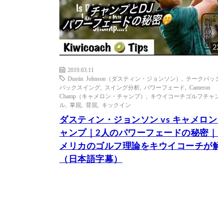
2
2019.03.11
Dustin Johnson（ダスティン・ジョンソン）
,
テークバッ
バックスイング
,
スイング分析
,
パワーフェード
,
Cameron
Champ（キャメロン・チャンプ）
,
キウイコーチゴルフチャ
ル
,
掌屈
,
背屈
,
キックイン
ダスティン・ジョンソン vs キャメロ
ャンプ｜2人のパワーフェードの秘密｜
メリカのゴルフ理論をキウイコーチが
（日本語字幕）