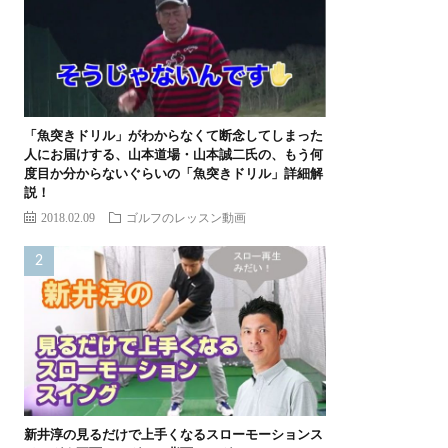
「魚突きドリル」がわからなくて断念してしまった
人にお届けする、山本道場・山本誠二氏の、もう何
度目か分からないぐらいの「魚突きドリル」詳細解
説！
2018.02.09
ゴルフのレッスン動画
新井淳の見るだけで上手くなるスローモーションス