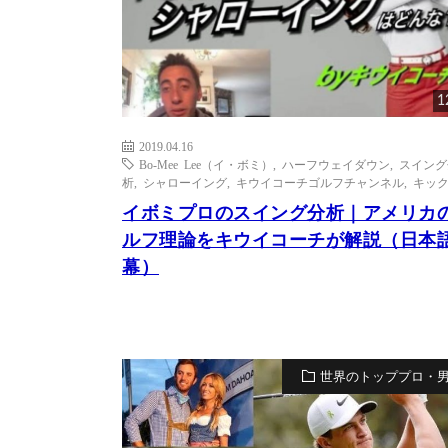
1
2019.04.16
Bo-Mee Lee（イ・ボミ）
,
ハーフウェイダウン
,
スイング
析
,
シャローイング
,
キウイコーチゴルフチャンネル
,
キッ
イボミプロのスイング分析｜アメリカ
ルフ理論をキウイコーチが解説（日本
幕）
世界のトッププロ・