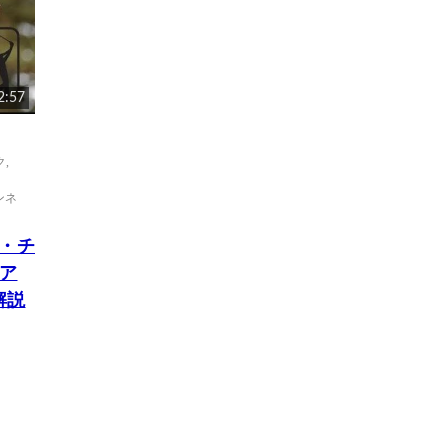
2:57
ク
,
ンネ
ン・チ
ア
解説