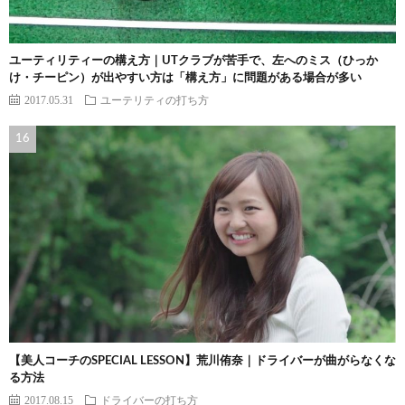
ユーティリティーの構え方｜UTクラブが苦手で、左へのミス（ひっか
け・チーピン）が出やすい方は「構え方」に問題がある場合が多い
2017.05.31
ユーテリティの打ち方
【美人コーチのSPECIAL LESSON】荒川侑奈｜ドライバーが曲がらなくな
る方法
2017.08.15
ドライバーの打ち方