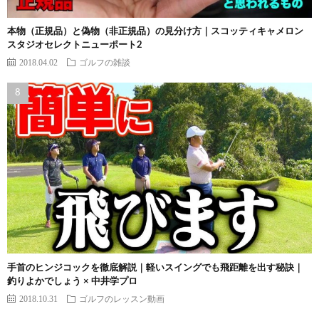
本物（正規品）と偽物（非正規品）の見分け方｜スコッティキャメロン
スタジオセレクトニューポート2
2018.04.02
ゴルフの雑談
手首のヒンジコックを徹底解説｜軽いスイングでも飛距離を出す秘訣｜
釣りよかでしょう × 中井学プロ
2018.10.31
ゴルフのレッスン動画