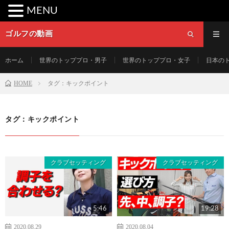
MENU
ゴルフの動画
ホーム
世界のトッププロ・男子
世界のトッププロ・女子
日本の
HOME
タグ：キックポイント
タグ：キックポイント
クラブセッティング
クラブセッティング
5:46
19:28
2020.08.29
2020.08.04