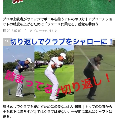
プロや上級者がウェッジでボールを拾うアレのやり方｜アプローチショ
ットの精度を上げるために「フェースに乗せる」感覚を養おう
2018.07.02
アプローチの打ち方
切り返しでクラブを寝かすために必要な正しい知識｜トップの位置から
手を真下に降ろすだけではクラブは寝ない。手が前に出ればシャフトは
寝る。