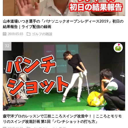
山本道場いつき選手の「パナソニックオープンレディース2019」初日の
結果報告｜ライブ配信の録画
2019.05.03
ゴルフの雑談
森守洋プロのレッスンで三枝こころスイング改造中！｜こころとモリモ
リのスイング改造計画 第1回「パンチショットの打ち方」