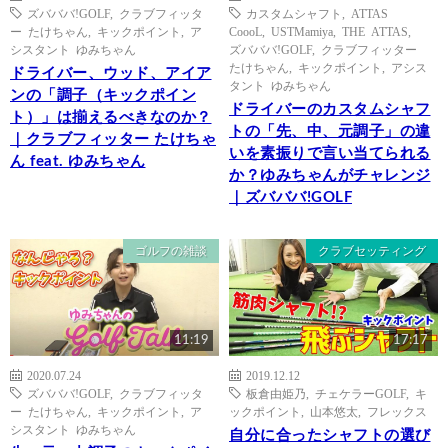
ズバババ!GOLF
,
クラブフィッタ
カスタムシャフト
,
ATTAS
ー たけちゃん
,
キックポイント
,
ア
CoooL
,
USTMamiya
,
THE ATTAS
,
シスタント ゆみちゃん
ズバババ!GOLF
,
クラブフィッター
たけちゃん
,
キックポイント
,
アシス
ドライバー、ウッド、アイア
タント ゆみちゃん
ンの「調子（キックポイン
ドライバーのカスタムシャフ
ト）」は揃えるべきなのか？
トの「先、中、元調子」の違
｜クラブフィッター たけちゃ
いを素振りで言い当てられる
ん feat. ゆみちゃん
か？ゆみちゃんがチャレンジ
｜ズバババ!GOLF
ゴルフの雑談
クラブセッティング
11:19
17:17
2020.07.24
2019.12.12
ズバババ!GOLF
,
クラブフィッタ
板倉由姫乃
,
チェケラーGOLF
,
キ
ー たけちゃん
,
キックポイント
,
ア
ックポイント
,
山本悠太
,
フレックス
シスタント ゆみちゃん
自分に合ったシャフトの選び