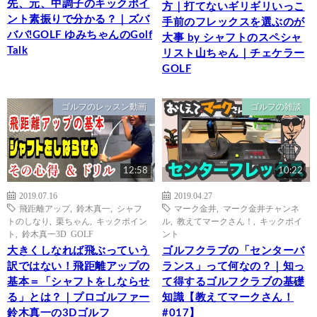
先、元、中調子のキックポイ
方｜打てないギリギリいっこ
ント素振りで分かる？｜ズバ
手前のフレックスを選ぶのが
ババ!GOLF ゆみちゃんのGolf
大事 by シャフトのスペシャ
Talk
リスト山ちゃん｜チェケラー
GOLF
ゴルフのレッスン動画
ゴルフの雑談
12:58
10:22
2019.07.16
2019.04.27
飛距離アップ
,
鈴木真一
,
シャフ
マーク金井
,
マーク金井チャンネ
トのしなり
,
栗ちゃん
,
キックポイン
ル
,
教えてマークさん！
,
キックポイ
ト
,
鈴木真一3D GOLF
ント
大きくしなれば飛ぶっていう
ゴルフクラブの「センターバ
訳ではない！飛距離アップの
ランス」って何なの？｜知っ
基本＝「シャフトをしならせ
て得するゴルフクラブの基礎
る」とは？｜プロゴルファー
知識【教えてマークさん！
鈴木真一の3Dゴルフ
#017】