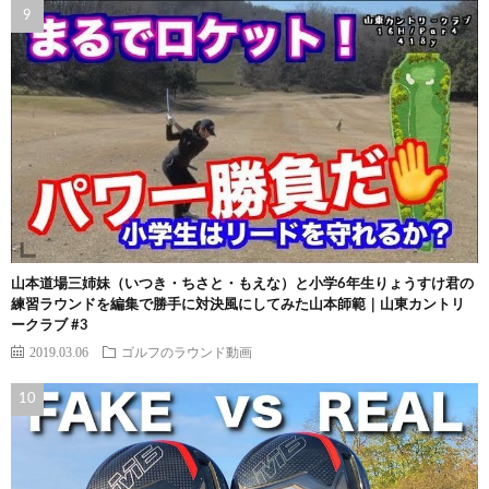
山本道場三姉妹（いつき・ちさと・もえな）と小学6年生りょうすけ君の
練習ラウンドを編集で勝手に対決風にしてみた山本師範｜山東カントリ
ークラブ #3
2019.03.06
ゴルフのラウンド動画