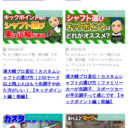
ゴルフの雑談
ゴルフの雑談
11:27
10:37
2019.04.26
2019.04.26
かっ飛びゴルフ塾
,
浦大輔
,
マネ
カスタムシャフト
,
かっ飛びゴル
ージャーぼんちゃん
,
キックポイン
フ塾
,
浦大輔
,
マネージャーぼんちゃ
ト
ん
,
アシスタントコーチたけちゃん
,
キックポイント
浦大輔プロ直伝！カスタムシ
浦大輔プロ直伝！カスタムシ
ャフトの選び方｜230ヤード
ャフトの選び方｜ファミリー
以上飛ぶ人はもう先調子やめ
カーが先調子、スポーツカー
た方がいい！ 【キックポイン
が手元調子って感じです 【キ
ト編｜後編】
ックポイント編｜前編】
クラブセッティング
ゴルフの雑談