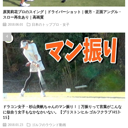
原英莉花プロのスイング｜ドライバーショット｜後方・正面アングル・
スロー再生あり｜高画質
2018.06.01
日本のトッププロ・女子
ドラコン女子・杉山美帆ちゃんのマン振り！｜万振りって言葉がこんな
に似合う女子もなかなかいない。【ブリストンヒル ゴルフクラブ H13-
15】
2018.01.23
ゴルフのラウンド動画