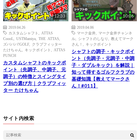
12:33
10:06
2019.04.26
2019.04.06
カスタムシャフト
,
ATTAS
マーク金井
,
マーク金井チャンネ
CoooL
,
USTMamiya
,
THE ATTAS
,
ル
,
シャフトのしなり
,
教えてマーク
ズバババ!GOLF
,
クラブフィッター
さん！
,
キックポイント
たけちゃん
,
キックポイント
,
ATTAS
シャフトの調子・キックポイ
PUNCH
ント（先調子・元調子・中調
カスタムシャフトのキックポ
子・ダブルキック）を解説｜
イント（先調子、中調子、元
知って得するゴルフクラブの
調子）の特徴とスイングタイ
基礎知識【教えてマークさ
プ別の選び方｜クラブフィッ
ん！#011】
ター たけちゃん
サイト内検索