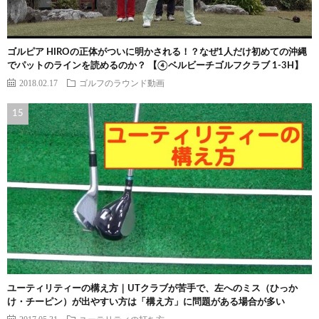
ゴルピア HIROの正体がついに明かされる！？なぜ1人だけ初めての沖縄
でパットのラインを読めるのか？ 【④ベルビーチゴルフクラブ 1-3H】
2018.02.17
ゴルフのラウンド動画
ユーティリティーの構え方｜UTクラブが苦手で、左へのミス（ひっか
け・チーピン）が出やすい方は「構え方」に問題がある場合が多い
2017.05.31
ユーテリティの打ち方