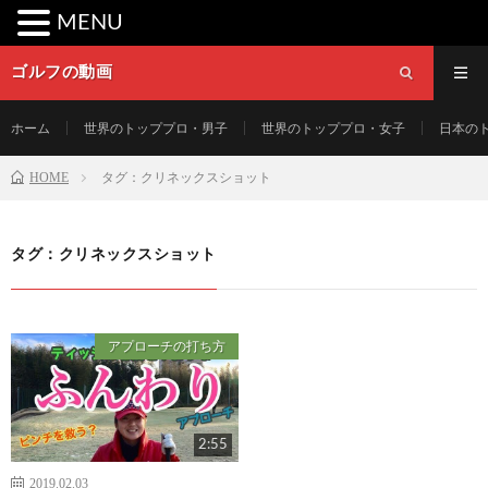
MENU
ゴルフの動画
ホーム
世界のトッププロ・男子
世界のトッププロ・女子
日本の
HOME
タグ：クリネックスショット
タグ：クリネックスショット
アプローチの打ち方
2:55
2019.02.03