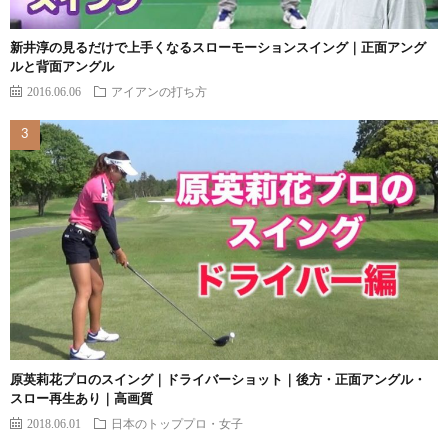
新井淳の見るだけで上手くなるスローモーションスイング｜正面アング
ルと背面アングル
2016.06.06
アイアンの打ち方
原英莉花プロのスイング｜ドライバーショット｜後方・正面アングル・
スロー再生あり｜高画質
2018.06.01
日本のトッププロ・女子