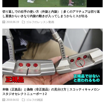
切り返しでの右手の使い方（外旋と内旋）｜多くのアマチュアは切り返
し直後からいきなり内旋の動きが入ってしまうからミスが出る
2018.06.19
ゴルフのレッスン動画
本物（正規品）と偽物（非正規品）の見分け方｜スコッティキャメロン
スタジオセレクトニューポート2
2018.04.02
ゴルフの雑談