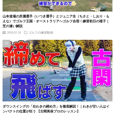
山本道場の所属選手（いつき選手）とジュニア生（ちさと・しおり・も
えな）でゴルフ王国・オーストラリアへゴルフ合宿！練習初日の様子｜
芝の違い解説
2018.01.18
ゴルフの練習動画
ダウンスイングの「右わきの締め方」を徹底解説！｜わきが甘い人はイ
ンパクトの位置が狂う 【古閑美保プロのレッスン】