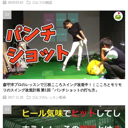
2019.05.03
ゴルフの雑談
森守洋プロのレッスンで三枝こころスイング改造中！｜こころとモリモ
リのスイング改造計画 第1回「パンチショットの打ち方」
2017.12.20
ゴルフのレッスン動画