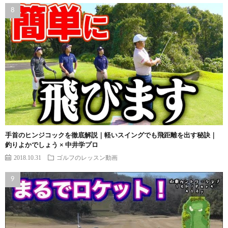
手首のヒンジコックを徹底解説｜軽いスイングでも飛距離を出す秘訣｜
釣りよかでしょう × 中井学プロ
2018.10.31
ゴルフのレッスン動画