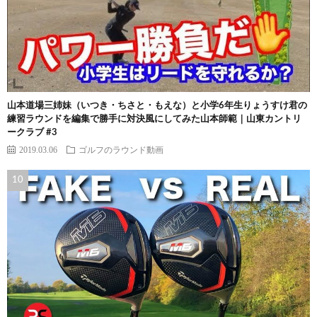
山本道場三姉妹（いつき・ちさと・もえな）と小学6年生りょうすけ君の
練習ラウンドを編集で勝手に対決風にしてみた山本師範｜山東カントリ
ークラブ #3
2019.03.06
ゴルフのラウンド動画