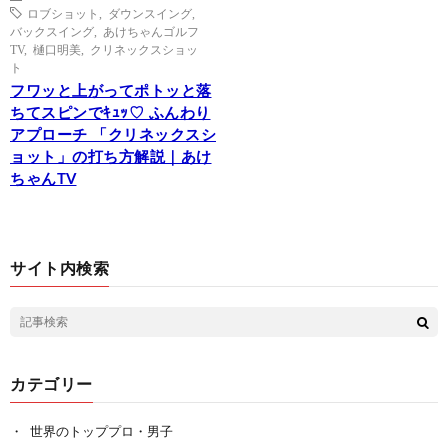
ロブショット
,
ダウンスイング
,
バックスイング
,
あけちゃんゴルフ
TV
,
樋口明美
,
クリネックスショッ
ト
フワッと上がってポトッと落
ちてスピンでｷｭｯ♡ ふんわり
アプローチ 「クリネックスシ
ョット」の打ち方解説｜あけ
ちゃんTV
サイト内検索
カテゴリー
世界のトッププロ・男子