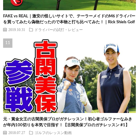
FAKE vs REAL｜激安の怪しいサイトで、テーラーメイドのM6ドライバー
を買ってみたら偽物だったので本物と打ち比べてみた！｜Rick Shiels Golf
2019.10.31
ドライバーの試打・レビュー
元・賞金女王の古閑美保プロがガチレッスン！初心者ゴルファーなみき
が年内100切りを本気で目指す！【古閑美保プロのガチレッスン #1】
2018.07.27
ゴルフのレッスン動画