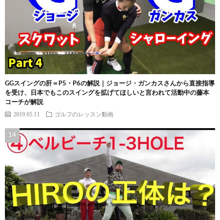
GGスイングの肝＝P5・P6の解説｜ジョージ・ガンカスさんから直接指導
を受け、日本でもこのスイングを拡げてほしいと言われて活動中の藤本
コーチが解説
2019.05.11
ゴルフのレッスン動画