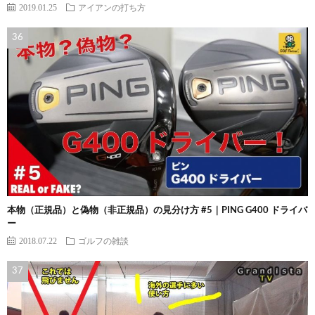
2019.01.25
アイアンの打ち方
本物（正規品）と偽物（非正規品）の見分け方 #5｜PING G400 ドライバ
ー
2018.07.22
ゴルフの雑談