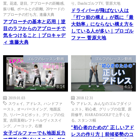
置
,
花道
,
逆目
,
アプローチの距離感
,
り
,
DaichiゴルフTV
,
菅原大地
振り幅
,
ボールとの距離
,
20ヤードの
ドライバーが飛ばない人は
アプローチの打ち方
,
進藤大典
「打つ前の構え」が既に「最
アプローチの基本と応用｜逆
大効率」にならない構え方を
目のラフからのアプローチで
している人が多い｜プロゴル
気をつけること｜プロキャデ
ファー 菅原大地
ィ 進藤大典
ゴルフのレッスン動画
ゴルフのレッスン動画
8:14
4:15
2019.01.03
2018.12.31
スウェイ
,
アドレス
,
ハンドファ
アドレス
,
みんなのゴルフダイジ
ースト
,
オーバースイング
,
地面反
ェスト
,
初心者
,
グリップの位置
,
原
力
,
リバースピボット
,
グリップの位
田修平
,
HARADAGOLFで上手くな
置
,
吉田直樹レフトペルヴィススイ
る
,
スタンス幅
ング
,
ノーコック
,
右腰
“初心者のための” 正しいアド
女子ゴルファーでも地面反力
レスの作り方｜前傾姿勢のコ