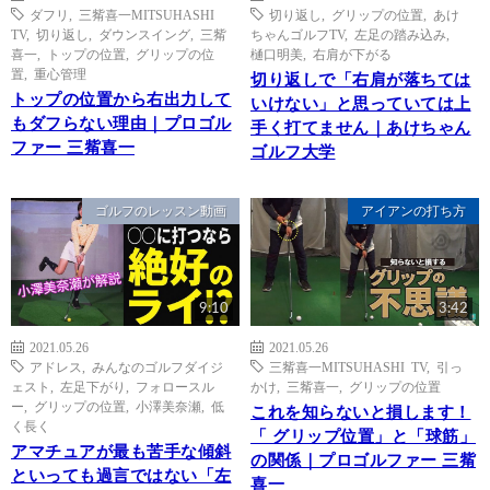
ダフリ
,
三觜喜一MITSUHASHI
切り返し
,
グリップの位置
,
あけ
TV
,
切り返し
,
ダウンスイング
,
三觜
ちゃんゴルフTV
,
左足の踏み込み
,
喜一
,
トップの位置
,
グリップの位
樋口明美
,
右肩が下がる
置
,
重心管理
切り返しで「右肩が落ちては
トップの位置から右出力して
いけない」と思っていては上
もダフらない理由｜プロゴル
手く打てません｜あけちゃん
ファー 三觜喜一
ゴルフ大学
ゴルフのレッスン動画
アイアンの打ち方
9:10
3:42
2021.05.26
2021.05.26
アドレス
,
みんなのゴルフダイジ
三觜喜一MITSUHASHI TV
,
引っ
ェスト
,
左足下がり
,
フォロースル
かけ
,
三觜喜一
,
グリップの位置
ー
,
グリップの位置
,
小澤美奈瀬
,
低
これを知らないと損します！
く長く
「 グリップ位置」と「球筋」
アマチュアが最も苦手な傾斜
の関係｜プロゴルファー 三觜
といっても過言ではない「左
喜一