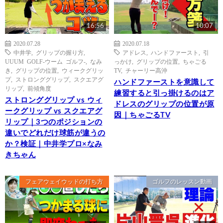
16:56
10:07
2020.07.28
2020.07.18
中井学
,
グリップの握り方
,
アドレス
,
ハンドファースト
,
引
UUUM GOLF-ウーム ゴルフ-
,
なみ
っかけ
,
グリップの位置
,
ちゃごる
き
,
グリップの位置
,
ウィークグリッ
TV
,
チャーリー高沖
プ
,
ストロンググリップ
,
スクエアグ
ハンドファーストを意識して
リップ
,
前傾角度
練習すると引っ掛けるのはア
ストロンググリップ vs ウィ
ドレスのグリップの位置が原
ークグリップ vs スクエアグ
因｜ちゃごるTV
リップ｜3つのポジションの
違いでどれだけ球筋が違うの
か？検証｜中井学プロ×なみ
きちゃん
フェアウェイウッドの打ち方
ゴルフのレッスン動画