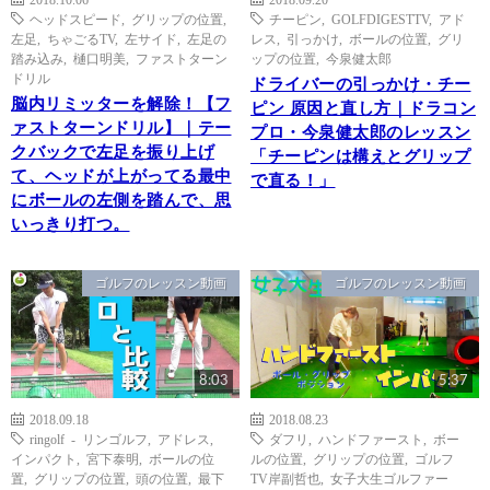
ヘッドスピード
,
グリップの位置
,
チーピン
,
GOLFDIGESTTV
,
アド
左足
,
ちゃごるTV
,
左サイド
,
左足の
レス
,
引っかけ
,
ボールの位置
,
グリ
踏み込み
,
樋口明美
,
ファストターン
ップの位置
,
今泉健太郎
ドリル
ドライバーの引っかけ・チー
脳内リミッターを解除！【フ
ピン 原因と直し方｜ドラコン
ァストターンドリル】｜テー
プロ・今泉健太郎のレッスン
クバックで左足を振り上げ
「チーピンは構えとグリップ
て、ヘッドが上がってる最中
で直る！」
にボールの左側を踏んで、思
いっきり打つ。
ゴルフのレッスン動画
ゴルフのレッスン動画
8:03
5:37
2018.09.18
2018.08.23
ringolf - リンゴルフ
,
アドレス
,
ダフリ
,
ハンドファースト
,
ボー
インパクト
,
宮下泰明
,
ボールの位
ルの位置
,
グリップの位置
,
ゴルフ
置
,
グリップの位置
,
頭の位置
,
最下
TV岸副哲也
,
女子大生ゴルファー