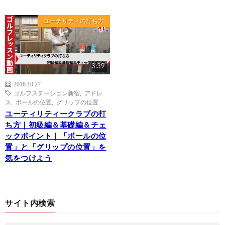
ユーテリティの打ち方
3:39
2016.10.27
ゴルフステーション新宿
,
アドレ
ス
,
ボールの位置
,
グリップの位置
ユーティリティークラブの打
ち方｜初級編＆基礎編＆チェ
ックポイント｜「ボールの位
置」と「グリップの位置」を
気をつけよう
サイト内検索