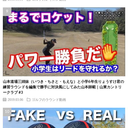
山本道場三姉妹（いつき・ちさと・もえな）と小学6年生りょうすけ君の
練習ラウンドを編集で勝手に対決風にしてみた山本師範｜山東カントリ
ークラブ #3
2019.03.06
ゴルフのラウンド動画