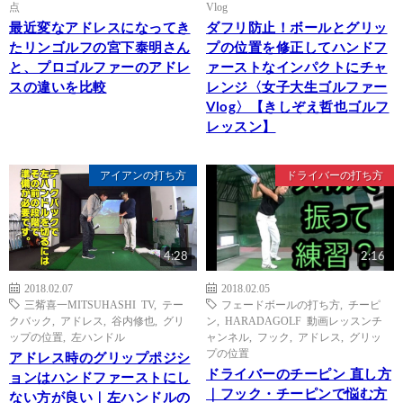
点
Vlog
最近変なアドレスになってき
ダフリ防止！ボールとグリッ
たリンゴルフの宮下泰明さん
プの位置を修正してハンドフ
と、プロゴルファーのアドレ
ァーストなインパクトにチャ
スの違いを比較
レンジ〈女子大生ゴルファー
Vlog〉【きしぞえ哲也ゴルフ
レッスン】
アイアンの打ち方
ドライバーの打ち方
4:28
2:16
2018.02.07
2018.02.05
三觜喜一MITSUHASHI TV
,
テー
フェードボールの打ち方
,
チーピ
クバック
,
アドレス
,
谷内修也
,
グリ
ン
,
HARADAGOLF 動画レッスンチ
ップの位置
,
左ハンドル
ャンネル
,
フック
,
アドレス
,
グリッ
プの位置
アドレス時のグリップポジシ
ドライバーのチーピン 直し方
ョンはハンドファーストにし
｜フック・チーピンで悩む方
ない方が良い｜左ハンドルの