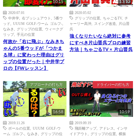
10:15
13:10
2020.07.01
2020.05.02
中井学
,
右プッシュアウト
,
5番ウ
グリップの位置
,
ちゃごるTV
,
チ
ッド
,
UUUM GOLF-ウーム ゴルフ-
,
ャーリー高沖
,
スイング改造
,
片山晋
なみき
,
グリップの位置
,
ウィークグ
呉
リップ
,
手元の位置
強くなりたいなら絶対に参考
何故か「右に飛ぶ」なみきち
にすべき片山晋呉プロの練習
ゃんの5番ウッドが「つかま
方法｜ちゃごるTV × 片山晋呉
る球」に変わった理由はグリ
ップの位置だった｜中井学プ
ロの【FWレッスン】
アプローチの打ち方
ドライバーの打ち方
16:58
10:59
2019.11.26
2019.09.19
ボールの位置
,
UUUM GOLF-ウ
飛距離アップ
,
アドレス
,
インサ
ーム ゴルフ-
,
なみき
,
グリップの位
イドアウト
,
グリップの位置
,
横振