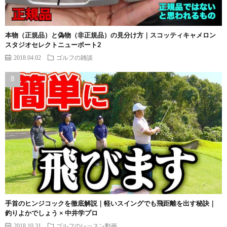
本物（正規品）と偽物（非正規品）の見分け方｜スコッティキャメロン
スタジオセレクトニューポート2
2018.04.02
ゴルフの雑談
手首のヒンジコックを徹底解説｜軽いスイングでも飛距離を出す秘訣｜
釣りよかでしょう × 中井学プロ
2018.10.31
ゴルフのレッスン動画