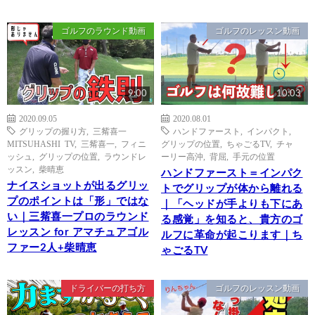
ゴルフのラウンド動画
ゴルフのレッスン動画
9:00
10:03
2020.09.05
2020.08.01
グリップの握り方
,
三觜喜一
ハンドファースト
,
インパクト
,
MITSUHASHI TV
,
三觜喜一
,
フィニ
グリップの位置
,
ちゃごるTV
,
チャ
ッシュ
,
グリップの位置
,
ラウンドレ
ーリー高沖
,
背屈
,
手元の位置
ッスン
,
柴晴恵
ハンドファースト＝インパク
ナイスショットが出るグリッ
トでグリップが体から離れる
プのポイントは「形」ではな
｜「ヘッドが手よりも下にあ
い｜三觜喜一プロのラウンド
る感覚」を知ると、貴方のゴ
レッスン for アマチュアゴル
ルフに革命が起こります｜ち
ファー2人+柴晴恵
ゃごるTV
ドライバーの打ち方
ゴルフのレッスン動画