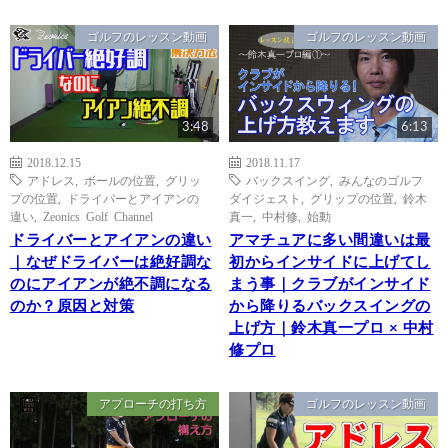
ゴルフのレッスン動画
ゴルフのレッスン動画
3:48
6:13
2018.12.15
2018.11.17
アドレス
,
ボールの位置
,
グリッ
バックスイング
,
みんなのゴルフ
プの位置
,
ドライバーとアイアンの
ダイジェスト
,
グリップの位置
,
鈴木
違い
,
Zeonics Golf Channel
真一
,
中村修
,
始動
ドライバーとアイアンの違い
アマチュアに多い間違いは最
｜なぜドライバーは絶好調な
初からインサイドに上げてし
のにアイアンが絶不調になる
まう事｜クラブがインサイド
のか？原因と対策
から降りるバックスイングの
上げ方｜鈴木真一プロ × 中村
修プロ
アプローチの打ち方
ゴルフのレッスン動画