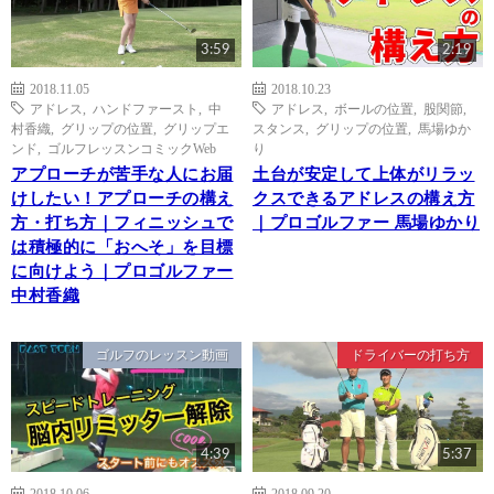
3:59
2:19
2018.11.05
2018.10.23
アドレス
,
ハンドファースト
,
中
アドレス
,
ボールの位置
,
股関節
,
村香織
,
グリップの位置
,
グリップエ
スタンス
,
グリップの位置
,
馬場ゆか
ンド
,
ゴルフレッスンコミックWeb
り
アプローチが苦手な人にお届
土台が安定して上体がリラッ
けしたい！アプローチの構え
クスできるアドレスの構え方
方・打ち方｜フィニッシュで
｜プロゴルファー 馬場ゆかり
は積極的に「おへそ」を目標
に向けよう｜プロゴルファー
中村香織
ゴルフのレッスン動画
ドライバーの打ち方
4:39
5:37
2018.10.06
2018.09.20