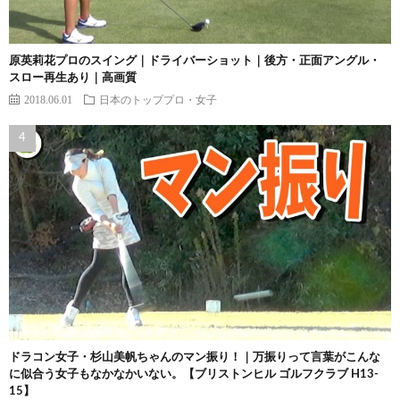
原英莉花プロのスイング｜ドライバーショット｜後方・正面アングル・
スロー再生あり｜高画質
2018.06.01
日本のトッププロ・女子
ドラコン女子・杉山美帆ちゃんのマン振り！｜万振りって言葉がこんな
に似合う女子もなかなかいない。【ブリストンヒル ゴルフクラブ H13-
15】