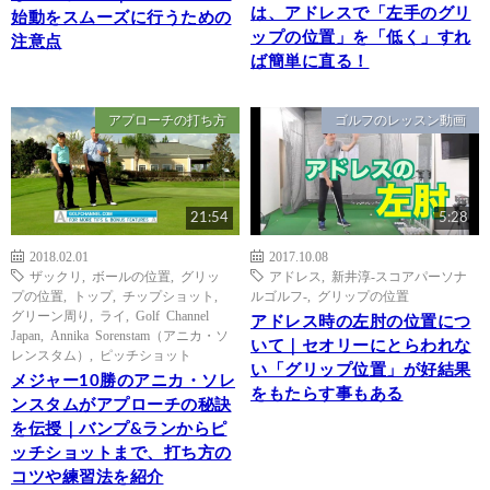
は、アドレスで「左手のグリ
始動をスムーズに行うための
ップの位置」を「低く」すれ
注意点
ば簡単に直る！
アプローチの打ち方
ゴルフのレッスン動画
21:54
5:28
2018.02.01
2017.10.08
ザックリ
,
ボールの位置
,
グリッ
アドレス
,
新井淳-スコアパーソナ
プの位置
,
トップ
,
チップショット
,
ルゴルフ-
,
グリップの位置
グリーン周り
,
ライ
,
Golf Channel
アドレス時の左肘の位置につ
Japan
,
Annika Sorenstam（アニカ・ソ
いて｜セオリーにとらわれな
レンスタム）
,
ピッチショット
い「グリップ位置」が好結果
メジャー10勝のアニカ・ソレ
をもたらす事もある
ンスタムがアプローチの秘訣
を伝授｜バンプ&ランからピ
ッチショットまで、打ち方の
コツや練習法を紹介