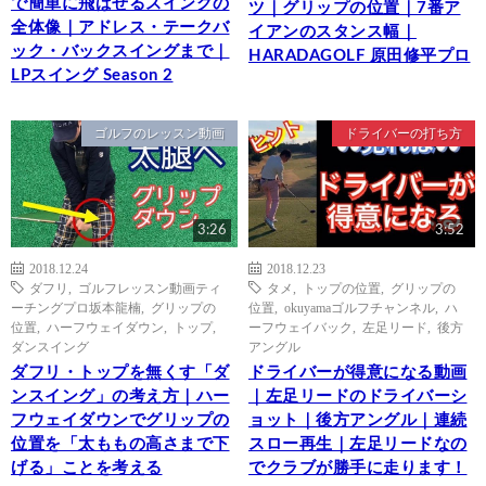
で簡単に飛ばせるスイングの
ツ｜グリップの位置｜7番ア
全体像｜アドレス・テークバ
イアンのスタンス幅｜
ック・バックスイングまで｜
HARADAGOLF 原田修平プロ
LPスイング Season 2
ゴルフのレッスン動画
ドライバーの打ち方
3:26
3:52
2018.12.24
2018.12.23
ダフリ
,
ゴルフレッスン動画ティ
タメ
,
トップの位置
,
グリップの
ーチングプロ坂本龍楠
,
グリップの
位置
,
okuyamaゴルフチャンネル
,
ハ
位置
,
ハーフウェイダウン
,
トップ
,
ーフウェイバック
,
左足リード
,
後方
ダンスイング
アングル
ダフリ・トップを無くす「ダ
ドライバーが得意になる動画
ンスイング」の考え方｜ハー
｜左足リードのドライバーシ
フウェイダウンでグリップの
ョット｜後方アングル｜連続
位置を「太ももの高さまで下
スロー再生｜左足リードなの
げる」ことを考える
でクラブが勝手に走ります！