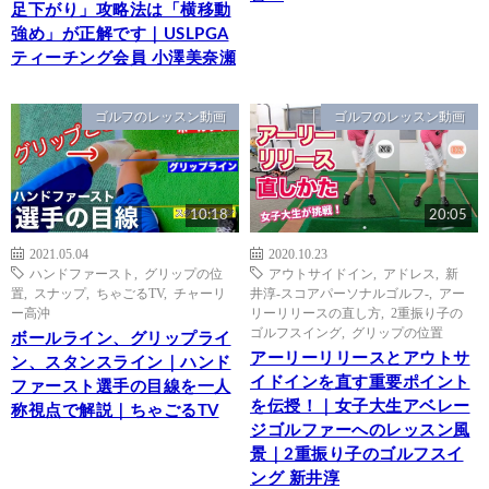
足下がり」攻略法は「横移動
強め」が正解です｜USLPGA
ティーチング会員 小澤美奈瀬
ゴルフのレッスン動画
ゴルフのレッスン動画
10:18
20:05
2021.05.04
2020.10.23
ハンドファースト
,
グリップの位
アウトサイドイン
,
アドレス
,
新
置
,
スナップ
,
ちゃごるTV
,
チャーリ
井淳-スコアパーソナルゴルフ-
,
アー
ー高沖
リーリリースの直し方
,
2重振り子の
ゴルフスイング
,
グリップの位置
ボールライン、グリップライ
アーリーリリースとアウトサ
ン、スタンスライン｜ハンド
イドインを直す重要ポイント
ファースト選手の目線を一人
を伝授！｜女子大生アベレー
称視点で解説｜ちゃごるTV
ジゴルファーへのレッスン風
景｜2重振り子のゴルフスイ
ング 新井淳