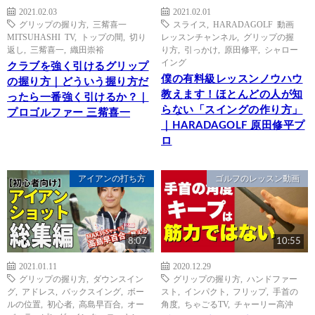
2021.02.03
2021.02.01
グリップの握り方
,
三觜喜一
スライス
,
HARADAGOLF 動画
MITSUHASHI TV
,
トップの間
,
切り
レッスンチャンネル
,
グリップの握
返し
,
三觜喜一
,
織田崇裕
り方
,
引っかけ
,
原田修平
,
シャロー
イング
クラブを強く引けるグリップ
僕の有料級レッスンノウハウ
の握り方｜どういう握り方だ
教えます！ほとんどの人が知
ったら一番強く引けるか？｜
らない「スイングの作り方」
プロゴルファー 三觜喜一
｜HARADAGOLF 原田修平プ
ロ
アイアンの打ち方
ゴルフのレッスン動画
8:07
10:55
2021.01.11
2020.12.29
グリップの握り方
,
ダウンスイン
グリップの握り方
,
ハンドファー
グ
,
アドレス
,
バックスイング
,
ボー
スト
,
インパクト
,
フリップ
,
手首の
ルの位置
,
初心者
,
高島早百合
,
オー
角度
,
ちゃごるTV
,
チャーリー高沖