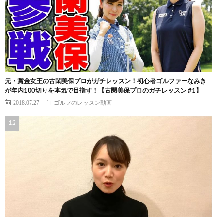
元・賞金女王の古閑美保プロがガチレッスン！初心者ゴルファーなみき
が年内100切りを本気で目指す！【古閑美保プロのガチレッスン #1】
2018.07.27
ゴルフのレッスン動画