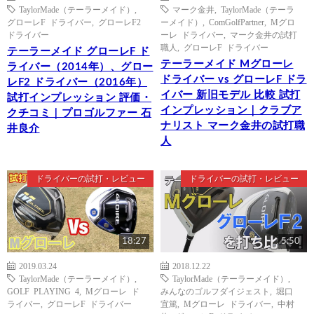
TaylorMade（テーラーメイド）
,
マーク金井
,
TaylorMade（テーラ
グローレF ドライバー
,
グローレF2
ーメイド）
,
ComGolfPartner
,
Mグロ
ドライバー
ーレ ドライバー
,
マーク金井の試打
職人
,
グローレF ドライバー
テーラーメイド グローレF ド
テーラーメイド Mグローレ
ライバー（2014年）、グロー
ドライバー vs グローレF ドラ
レF2 ドライバー（2016年）
イバー 新旧モデル 比較 試打
試打インプレッション 評価・
インプレッション｜クラブア
クチコミ｜プロゴルファー 石
ナリスト マーク金井の試打職
井良介
人
ドライバーの試打・レビュー
ドライバーの試打・レビュー
18:27
5:50
2019.03.24
2018.12.22
TaylorMade（テーラーメイド）
,
TaylorMade（テーラーメイド）
,
GOLF PLAYING 4
,
Mグローレ ド
みんなのゴルフダイジェスト
,
堀口
ライバー
,
グローレF ドライバー
宜篤
,
Mグローレ ドライバー
,
中村