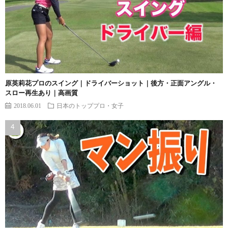
原英莉花プロのスイング｜ドライバーショット｜後方・正面アングル・
スロー再生あり｜高画質
2018.06.01
日本のトッププロ・女子