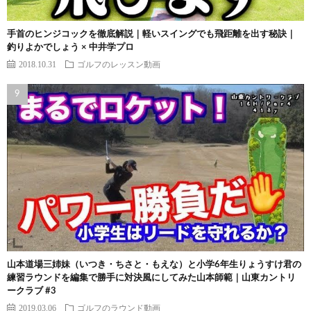
手首のヒンジコックを徹底解説｜軽いスイングでも飛距離を出す秘訣｜
釣りよかでしょう × 中井学プロ
2018.10.31
ゴルフのレッスン動画
山本道場三姉妹（いつき・ちさと・もえな）と小学6年生りょうすけ君の
練習ラウンドを編集で勝手に対決風にしてみた山本師範｜山東カントリ
ークラブ #3
2019.03.06
ゴルフのラウンド動画