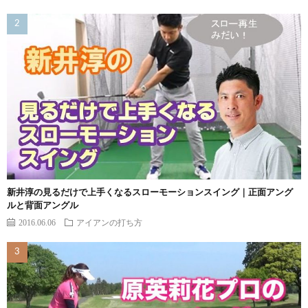
新井淳の見るだけで上手くなるスローモーションスイング｜正面アング
ルと背面アングル
2016.06.06
アイアンの打ち方