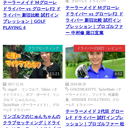
修
,
グローレF ドライバー
テーラーメイド Mグローレ
テーラーメイド Mグローレ
ドライバー vs グローレF2 ド
ドライバー vs グローレF2 ド
ライバー 新旧比較 試打イン
ライバー 新旧比較 試打イン
プレッション｜GOLF
プレッション｜プロゴルファ
PLAYING 4
ー 中村修 堀口宜篤
クラブセッティング
ドライバーの試打・レビュー
11:21
6:52
2017.12.16
2016.08.29
ringolf - リンゴルフ
,
Titleist（タ
GOLFDIGESTTV
,
TaylorMade（テ
イトリスト）
,
ボブ・ボーケイ
,
リン
ーラーメイド）
,
フジクラ
,
松森彩
ゴルフ じゅんちゃん
,
夏
,
SPEEDER EVOLUTION3
,
グロ
TaylorMade（テーラーメイド）
,
グロ
ーレF ドライバー
ーレF ドライバー
テーラーメイド 2代目 グロー
リンゴルフのじゅんちゃんの
レF ドライバー 試打インプレ
クラブセッティング｜ドライ
ッション｜プロゴルファー 松