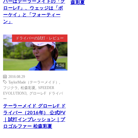
バーはテーラーメイドの「グ
森彩夏
ローレF」、ウェッジは「ボ
ーケイ」と「フォーティー
ン」
ドライバーの試打・レビュー
4:36
2016.08.29
TaylorMade（テーラーメイド）
,
フジクラ
,
松森彩夏
,
SPEEDER
EVOLUTION3
,
グローレF ドライバ
ー
テーラーメイド グローレF ド
ライバー（2016年） 公式PV
｜試打インプレッション｜プ
ロゴルファー 松森彩夏