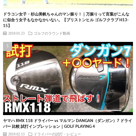
ドラコン女子・杉山美帆ちゃんのマン振り！｜万振りって言葉がこんな
に似合う女子もなかなかいない。【ブリストンヒル ゴルフクラブ H13-
15】
2018.01.23
ゴルフのラウンド動画
ヤマハ RMX 118 ドライバー vs マルマン DANGAN（ダンガン）7 ドライ
バー 比較 試打インプレッション｜GOLF PLAYING 4
2019.02.13
ドライバーの試打・レビュー