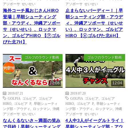
アソボーサ せいせい
アソボーサ せいせい
海外コーチ風おじさんHIRO
止まらないバーディー！｜早
登場｜早朝シューティング
朝シューティング部・アウデ
部・アウディ、沖縄アソボー
ィ、沖縄アソボーサ（せいせ
サ（せいせい）、ロックマ
い）、ロックマン、ゴルピア
ン、ゴルピアHIRO 【⑦ゴル
HIRO 【⑥ゴルぴた北6H】
ぴた北7H】
ゴルフのラウンド動画
ゴルフのラウンド動画
12:06
12:04
2019.07.21
2019.07.20
GOLPIA ゴルピア
,
ゴルピア
GOLPIA ゴルピア
,
ゴルピア
HIRO
,
ゴルピア P
,
早朝シューティ
HIRO
,
ゴルピア P
,
早朝シューティ
ング部・アウディ
,
ロックマン
,
沖縄
ング部・アウディ
,
ロックマン
,
沖縄
アソボーサ せいせい
アソボーサ せいせい
なんくるないさ～満面の笑み
4人中3人がイーグルトライ！
で目砂｜早朝シューティング
早朝シューティング部・アウ