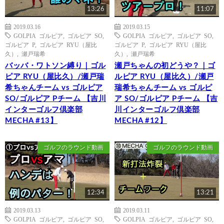
13:26
11:07
2019.03.16
2019.03.15
GOLPIA ゴルピア
,
ゴルピア SO
,
GOLPIA ゴルピア
,
ゴルピア SO
,
ゴルピア P
,
ゴルピア RYU（屋比
ゴルピア P
,
ゴルピア RYU（屋比
久）
,
瀬戸瑞希
久）
,
瀬戸瑞希
バッバ・ワトソン縛り｜ゴル
瀬戸ちゃんの初どうや？｜ゴ
ピア RYU（屋比久）/瀬戸瑞
ルピア RYU（屋比久）/瀬戸
希ちゃんチーム vs ゴルピア
瑞希ちゃんチーム vs ゴルピ
SO/ゴルピア Pチーム 【吉川
ア SO/ゴルピア Pチーム 【吉
インターゴルフ倶楽部
川インターゴルフ倶楽部
MECHA #13】
MECHA #12】
ゴルフのラウンド動画
ゴルフのラウンド動画
12:34
13:21
2019.03.13
2019.03.11
GOLPIA ゴルピア
,
ゴルピア SO
,
GOLPIA ゴルピア
,
ゴルピア SO
,