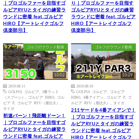
｜プロゴルファーを目指すゴ
り｜プロゴルファーを目指す
ルピアRYUとタイガの練習ラ
ゴルピアRYUとタイガの練習
ウンドに密着 feat.ゴルピア
ラウンドに密着 feat.ゴルピア
HIRO【アートレイクゴルフ
HIRO【アートレイクゴルフ
倶楽部⑫】
倶楽部⑩】
ゴルフのラウンド動画
ゴルフのラウンド動画
10:02
10:29
2019.08.11
2019.08.10
GOLPIA ゴルピア
,
3番ウッド
GOLPIA ゴルピア
,
ゴルピア
（スプーン）
,
ゴルピア HIRO
,
ゴル
HIRO
,
4番アイアン
,
ゴルピア P
,
ゴ
ピア P
,
ゴルピア RYU（屋比久）
,
ルピア RYU（屋比久）
,
タイガ
タイガ
211ヤードを4番アイアンで！
初速バーン！飛距離ドーン！
｜プロゴルファーを目指すゴ
｜プロゴルファーを目指すゴ
ルピアRYUとタイガの練習ラ
ルピアRYUとタイガの練習ラ
ウンドに密着 feat.ゴルピア
ウンドに密着 feat.ゴルピア
HIRO【アートレイクゴルフ