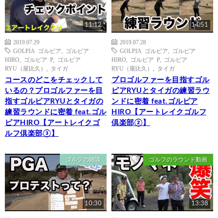
11:12
14:51
2019.07.29
2019.07.28
GOLPIA ゴルピア
,
ゴルピア
GOLPIA ゴルピア
,
ゴルピア
HIRO
,
ゴルピア P
,
ゴルピア
HIRO
,
ゴルピア P
,
ゴルピア
RYU（屋比久）
,
タイガ
RYU（屋比久）
,
タイガ
コースのどこをチェックして
プロゴルファーを目指すゴル
いるの？プロゴルファーを目
ピアRYUとタイガの練習ラウ
指すゴルピアRYUとタイガの
ンドに密着 feat.ゴルピア
練習ラウンドに密着 feat.ゴル
HIRO【アートレイクゴルフ
ピアHIRO【アートレイクゴ
倶楽部②】
ルフ倶楽部③】
ゴルフの雑談
ゴルフのラウンド動画
10:30
13:38