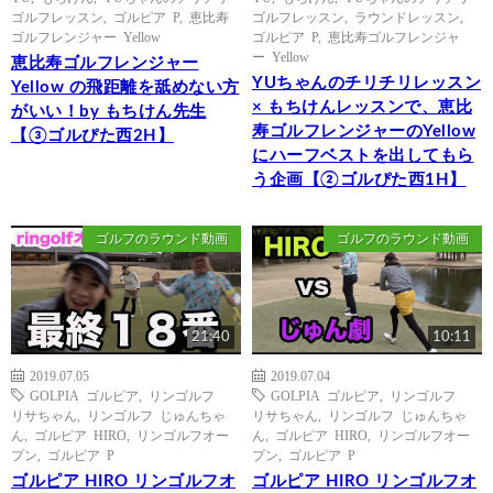
ゴルフレッスン
,
ゴルピア P
,
恵比寿
ゴルフレッスン
,
ラウンドレッスン
,
ゴルフレンジャー Yellow
ゴルピア P
,
恵比寿ゴルフレンジャ
ー Yellow
恵比寿ゴルフレンジャー
YUちゃんのチリチリレッスン
Yellow の飛距離を舐めない方
× もちけんレッスンで、恵比
がいい！by もちけん先生
寿ゴルフレンジャーのYellow
【③ゴルぴた西2H】
にハーフベストを出してもら
う企画【②ゴルぴた西1H】
ゴルフのラウンド動画
ゴルフのラウンド動画
21:40
10:11
2019.07.05
2019.07.04
GOLPIA ゴルピア
,
リンゴルフ
GOLPIA ゴルピア
,
リンゴルフ
リサちゃん
,
リンゴルフ じゅんちゃ
リサちゃん
,
リンゴルフ じゅんちゃ
ん
,
ゴルピア HIRO
,
リンゴルフオー
ん
,
ゴルピア HIRO
,
リンゴルフオー
プン
,
ゴルピア P
プン
,
ゴルピア P
ゴルピア HIRO リンゴルフオ
ゴルピア HIRO リンゴルフオ