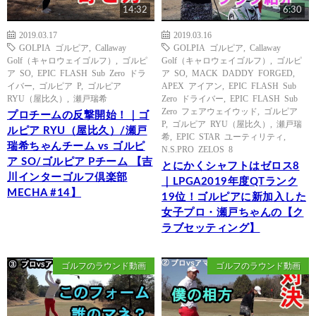
14:32
6:30
2019.03.17
2019.03.16
GOLPIA ゴルピア
,
Callaway
GOLPIA ゴルピア
,
Callaway
Golf（キャロウェイゴルフ）
,
ゴルピ
Golf（キャロウェイゴルフ）
,
ゴルピ
ア SO
,
EPIC FLASH Sub Zero ドラ
ア SO
,
MACK DADDY FORGED
,
イバー
,
ゴルピア P
,
ゴルピア
APEX アイアン
,
EPIC FLASH Sub
RYU（屋比久）
,
瀬戸瑞希
Zero ドライバー
,
EPIC FLASH Sub
Zero フェアウェイウッド
,
ゴルピア
プロチームの反撃開始！｜ゴ
P
,
ゴルピア RYU（屋比久）
,
瀬戸瑞
ルピア RYU（屋比久）/瀬戸
希
,
EPIC STAR ユーティリティ
,
瑞希ちゃんチーム vs ゴルピ
N.S.PRO ZELOS 8
ア SO/ゴルピア Pチーム 【吉
とにかくシャフトはゼロス8
川インターゴルフ倶楽部
｜LPGA2019年度QTランク
MECHA #14】
19位！ゴルピアに新加入した
女子プロ・瀬戸ちゃんの【ク
ラブセッティング】
ゴルフのラウンド動画
ゴルフのラウンド動画