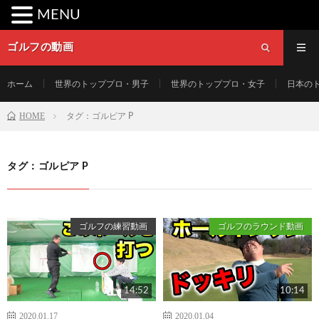
MENU
ゴルフの動画
ホーム
世界のトッププロ・男子
世界のトッププロ・女子
日本の
HOME
タグ：ゴルピア P
タグ：ゴルピア P
ゴルフの練習動画
ゴルフのラウンド動画
14:52
10:14
2020.01.17
2020.01.04