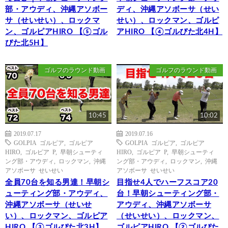
部・アウディ、沖縄アソボー
ディ、沖縄アソボーサ（せい
サ（せいせい）、ロックマ
せい）、ロックマン、ゴルピ
ン、ゴルピアHIRO 【⑤ゴル
アHIRO 【④ゴルぴた北4H】
ぴた北5H】
ゴルフのラウンド動画
ゴルフのラウンド動画
10:45
10:02
2019.07.17
2019.07.16
GOLPIA ゴルピア
,
ゴルピア
GOLPIA ゴルピア
,
ゴルピア
HIRO
,
ゴルピア P
,
早朝シューティ
HIRO
,
ゴルピア P
,
早朝シューティ
ング部・アウディ
,
ロックマン
,
沖縄
ング部・アウディ
,
ロックマン
,
沖縄
アソボーサ せいせい
アソボーサ せいせい
全員70台を知る男達！早朝シ
目指せ4人でハーフスコア20
ューティング部・アウディ、
台！早朝シューティング部・
沖縄アソボーサ（せいせ
アウディ、沖縄アソボーサ
い）、ロックマン、ゴルピア
（せいせい）、ロックマン、
HIRO 【③ゴルぴた北3H】
ゴルピアHIRO 【②ゴルぴた