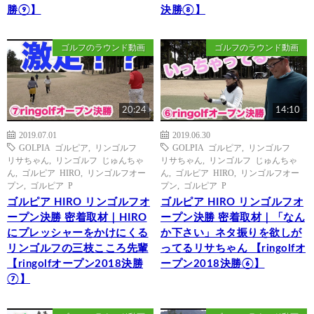
勝⑨】
決勝⑧】
ゴルフのラウンド動画
ゴルフのラウンド動画
20:24
14:10
2019.07.01
2019.06.30
GOLPIA ゴルピア
,
リンゴルフ
GOLPIA ゴルピア
,
リンゴルフ
リサちゃん
,
リンゴルフ じゅんちゃ
リサちゃん
,
リンゴルフ じゅんちゃ
ん
,
ゴルピア HIRO
,
リンゴルフオー
ん
,
ゴルピア HIRO
,
リンゴルフオー
プン
,
ゴルピア P
プン
,
ゴルピア P
ゴルピア HIRO リンゴルフオ
ゴルピア HIRO リンゴルフオ
ープン決勝 密着取材｜HIRO
ープン決勝 密着取材｜「なん
にプレッシャーをかけにくる
か下さい」ネタ振りを欲しが
リンゴルフの三枝こころ先輩
ってるリサちゃん 【ringolfオ
【ringolfオープン2018決勝
ープン2018決勝⑥】
⑦】