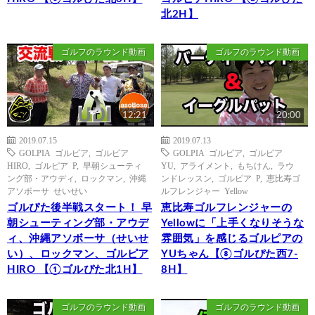
北2H】
ゴルフのラウンド動画
ゴルフのラウンド動画
12:21
20:00
2019.07.15
2019.07.13
GOLPIA ゴルピア
,
ゴルピア
GOLPIA ゴルピア
,
ゴルピア
HIRO
,
ゴルピア P
,
早朝シューティ
YU
,
アライメント
,
もちけん
,
ラウ
ング部・アウディ
,
ロックマン
,
沖縄
ンドレッスン
,
ゴルピア P
,
恵比寿ゴ
アソボーサ せいせい
ルフレンジャー Yellow
ゴルぴた後半戦スタート！ 早
恵比寿ゴルフレンジャーの
朝シューティング部・アウデ
Yellowに「上手くなりそうな
ィ、沖縄アソボーサ（せいせ
雰囲気」を感じるゴルピアの
い）、ロックマン、ゴルピア
YUちゃん【⑧ゴルぴた西7-
HIRO 【①ゴルぴた北1H】
8H】
ゴルフのラウンド動画
ゴルフのラウンド動画