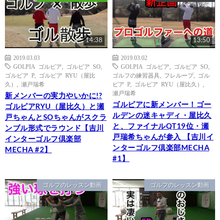
14:38
13:50
2019.03.03
2019.03.02
GOLPIA ゴルピア
,
ゴルピア SO
,
GOLPIA ゴルピア
,
ゴルピア SO
,
ゴルピア P
,
ゴルピア RYU（屋比
ゴルフの練習器具
,
フレループ
,
ゴル
久）
,
瀬戸瑞希
ピア P
,
ゴルピア RYU（屋比久）
,
瀬戸瑞希
新メンバーの実力やいかに!?
ゴルピアに新メンバー！ゴー
ゴルピアRYU（屋比久）と瀬
ルデンの迷キャディ・屋比久
戸ちゃんとSOちゃんがスクラ
と、ファイナルQT19位・瀬
ンブル形式でラウンド【吉川
戸瑞希ちゃんが参入 【吉川イ
インターゴルフ倶楽部
ンターゴルフ倶楽部MECHA
MECHA #2】
#1】
ゴルフのレッスン動画
ゴルフのレッスン動画