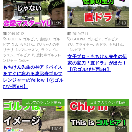
11:39
13:13
2019.07.12
2019.07.11
GOLPIA ゴルピア
,
素振り
,
ゴル
GOLPIA ゴルピア
,
ゴルピア
ピア YU
,
もちけん
,
YUちゃんのチ
YU
,
フライヤー
,
直ドラ
,
もちけん
,
リチリゴルフレッスン
,
ラウンドレ
ゴルピア P
ッスン
,
ゴルピア P
,
恵比寿ゴルフレ
女子プロ・もちけん先生の伝
ンジャー Yellow
家の宝刀「直ドラ」が出た！
もちけん先生の神アドバイス
【⑥ゴルぴた西5H】
をすぐに忘れる恵比寿ゴルフ
レンジャーのYellow【⑦ゴル
ぴた西6H】
ゴルフのラウンド動画
ゴルフのラウンド動画
13:14
12:41