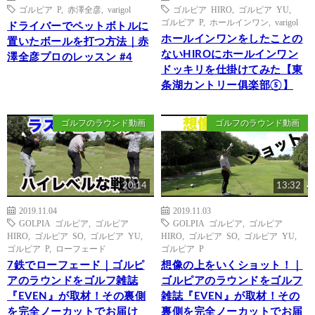
ゴルピア P
,
赤澤全彦
,
varigol
ゴルピア HIRO
,
ゴルピア YU
,
ゴルピア P
,
ホールインワン
,
varigol
ドライバーでペットボトルに
ホールインワンをしたことの
置いたボールを打つ方法｜赤
ないHIROにホールインワン
澤全彦プロのレッスン #4
ドッキリを仕掛けてみた【東
条湖カントリー俱楽部⑤】
ゴルフのラウンド動画
ゴルフのラウンド動画
20:14
13:32
2019.11.04
2019.11.03
GOLPIA ゴルピア
,
ゴルピア
GOLPIA ゴルピア
,
ゴルピア
HIRO
,
ゴルピア SO
,
ゴルピア YU
,
HIRO
,
ゴルピア SO
,
ゴルピア YU
,
ゴルピア P
,
ローフェード
ゴルピア P
7鉄でローフェード｜ゴルピ
想像の上をいくショット！｜
アのラウンドをゴルフ雑誌
ゴルピアのラウンドをゴルフ
『EVEN』が取材！その裏側
雑誌『EVEN』が取材！その
を完全ノーカットでお届け
裏側を完全ノーカットでお届