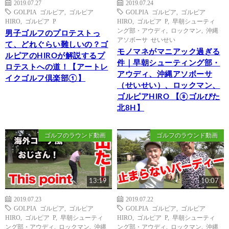
2019.07.27
2019.07.24
GOLPIA ゴルピア
,
ゴルピア
GOLPIA ゴルピア
,
ゴルピア
HIRO
,
ゴルピア P
HIRO
,
ゴルピア P
,
早朝シューティ
ング部・アウディ
,
ロックマン
,
沖縄
男子ゴルフのプロテストっ
アソボーサ せいせい
て、どれぐらい難しいの？ゴ
モノマネがマニアック過ぎる
ルピアのHIROが解説するプ
件｜早朝シューティング部・
ロテストへの道！【アートレ
アウディ、沖縄アソボーサ
イクゴルフ倶楽部①】
（せいせい）、ロックマン、
ゴルピアHIRO 【⑧ゴルぴた
北8H】
ゴルフのラウンド動画
ゴルフのラウンド動画
13:19
10:07
2019.07.23
2019.07.22
GOLPIA ゴルピア
,
ゴルピア
GOLPIA ゴルピア
,
ゴルピア
HIRO
,
ゴルピア P
,
早朝シューティ
HIRO
,
ゴルピア P
,
早朝シューティ
ング部・アウディ
,
ロックマン
,
沖縄
ング部・アウディ
,
ロックマン
,
沖縄