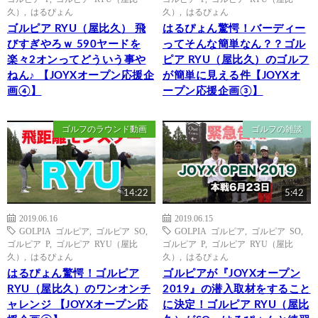
久）
,
はるぴょん
久）
,
はるぴょん
ゴルピア RYU（屋比久） 飛
はるぴょん驚愕！バーディー
びすぎやろｗ 590ヤードを
ってそんな簡単なん？？ゴル
楽々2オンってどういう事や
ピア RYU（屋比久）のゴルフ
ねん♪ 【JOYXオープン応援企
が簡単に見える件【JOYXオ
画④】
ープン応援企画③】
ゴルフのラウンド動画
ゴルフの雑談
14:22
5:42
2019.06.16
2019.06.15
GOLPIA ゴルピア
,
ゴルピア SO
,
GOLPIA ゴルピア
,
ゴルピア SO
,
ゴルピア P
,
ゴルピア RYU（屋比
ゴルピア P
,
ゴルピア RYU（屋比
久）
,
はるぴょん
久）
,
はるぴょん
はるぴょん驚愕！ゴルピア
ゴルピアが『JOYXオープン
RYU（屋比久）のワンオンチ
2019』の潜入取材をすること
ャレンジ 【JOYXオープン応
に決定！ゴルピア RYU（屋比