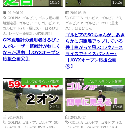
10:56
15:26
2019.06.20
2019.06.19
GOLPIA ゴルピア
,
ゴルフ用の距
GOLPIA ゴルピア
,
ゴルピア SO
,
離測定器
,
ゴルピア SO
,
ゴルピア P
,
ゴルピア P
,
ゴルピア RYU（屋比
ゴルピア RYU（屋比久）
,
はるぴょ
久）
,
はるぴょん
ん
,
レーザー距離計
,
GPS距離計
ゴルピアのSOちゃんが、あき
GPS距離計の愛用者はるぴょ
らかに飛距離アップしている
んがレーザー距離計が欲しく
件｜曲がって飛ぶ！パワース
なった理由 【JOYXオープン
ライスでナイスバンカー♪
応援企画⑥】
【JOYXオープン応援企画
⑤】
ゴルフのラウンド動画
ゴルフのラウンド動画
21:24
13:48
2019.06.18
2019.06.17
GOLPIA ゴルピア
,
ゴルピア SO
,
GOLPIA ゴルピア
,
ゴルピア SO
,
ゴルピア P
,
ゴルピア RYU（屋比
ゴルピア P
,
ゴルピア RYU（屋比