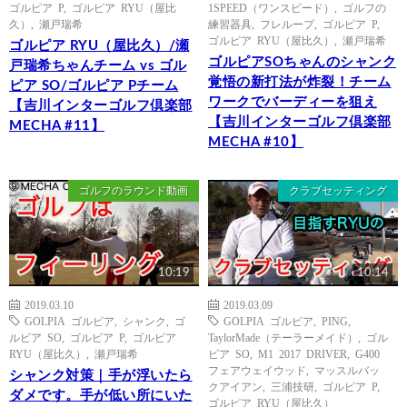
ゴルピア P
,
ゴルピア RYU（屋比
1SPEED（ワンスピード）
,
ゴルフの
久）
,
瀬戸瑞希
練習器具
,
フレループ
,
ゴルピア P
,
ゴルピア RYU（屋比久）
,
瀬戸瑞希
ゴルピア RYU（屋比久）/瀬
ゴルピアSOちゃんのシャンク
戸瑞希ちゃんチーム vs ゴル
覚悟の新打法が炸裂！チーム
ピア SO/ゴルピア Pチーム
ワークでバーディーを狙え
【吉川インターゴルフ倶楽部
【吉川インターゴルフ倶楽部
MECHA #11】
MECHA #10】
ゴルフのラウンド動画
クラブセッティング
10:19
10:14
2019.03.10
2019.03.09
GOLPIA ゴルピア
,
シャンク
,
ゴ
GOLPIA ゴルピア
,
PING
,
ルピア SO
,
ゴルピア P
,
ゴルピア
TaylorMade（テーラーメイド）
,
ゴル
RYU（屋比久）
,
瀬戸瑞希
ピア SO
,
M1 2017 DRIVER
,
G400
フェアウェイウッド
,
マッスルバッ
シャンク対策｜手が浮いたら
クアイアン
,
三浦技研
,
ゴルピア P
,
ダメです。手が低い所にいた
ゴルピア RYU（屋比久）