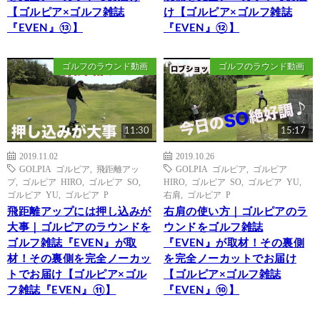
【ゴルピア×ゴルフ雑誌
け【ゴルピア×ゴルフ雑誌
『EVEN』⑬】
『EVEN』⑫】
ゴルフのラウンド動画
ゴルフのラウンド動画
11:30
15:17
2019.11.02
2019.10.26
GOLPIA ゴルピア
,
飛距離アッ
GOLPIA ゴルピア
,
ゴルピア
プ
,
ゴルピア HIRO
,
ゴルピア SO
,
HIRO
,
ゴルピア SO
,
ゴルピア YU
,
ゴルピア YU
,
ゴルピア P
右肩
,
ゴルピア P
飛距離アップには押し込みが
右肩の使い方｜ゴルピアのラ
大事｜ゴルピアのラウンドを
ウンドをゴルフ雑誌
ゴルフ雑誌『EVEN』が取
『EVEN』が取材！その裏側
材！その裏側を完全ノーカッ
を完全ノーカットでお届け
トでお届け【ゴルピア×ゴル
【ゴルピア×ゴルフ雑誌
フ雑誌『EVEN』⑪】
『EVEN』⑩】