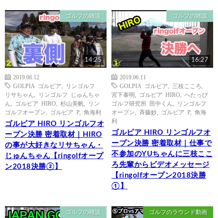
ゴルフの雑談
ゴルフの雑談
14:25
16:27
2019.06.12
2019.06.11
GOLPIA ゴルピア
,
リンゴルフ
GOLPIA ゴルピア
,
三枝こころ
,
リサちゃん
,
リンゴルフ じゅんちゃ
宮下泰明
,
ゴルピア HIRO
,
へたっぴ
ん
,
ゴルピア HIRO
,
杉山美帆
,
リン
ゴルフ研究所 田中くん
,
リンゴルフ
ゴルフオープン
,
ゴルピア P
,
角海利
オープン
,
斉藤妙
,
ゴルピア P
,
角海
利
ゴルピア HIRO リンゴルフオ
ゴルピア HIRO リンゴルフオ
ープン決勝 密着取材｜HIRO
ープン決勝 密着取材｜仕事で
の事が大好きなリサちゃん・
不参加のYUちゃんに三枝ここ
じゅんちゃん【ringolfオープ
ろ先輩からビデオメッセージ
ン2018決勝②】
【ringolfオープン2018決勝
①】
ゴルフの雑談
ゴルフのラウンド動画