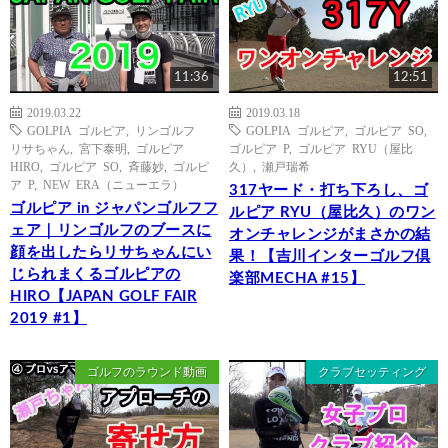
11:36
12:51
2019.03.22
2019.03.18
GOLPIA ゴルピア
,
リンゴルフ
GOLPIA ゴルピア
,
ゴルピア SO
,
リサちゃん
,
宮下泰明
,
ゴルピア
ゴルピア P
,
ゴルピア RYU（屋比
HIRO
,
ゴルピア SO
,
斉藤妙
,
ゴルピ
久）
,
瀬戸瑞希
ア P
,
NEW ERA（ニューエラ）
317ヤード・打ち下ろし、ゴ
ゴルピア in ジャパンゴルフフ
ルピア RYU（屋比久）のワン
ェア｜リンゴルフのブースに
オンチャレンジがまさかの結
顔を出したらリサちゃんにい
果！【吉川インターゴルフ倶
じられまくるゴルピアの
楽部MECHA #15】
HIRO【JAPAN GOLF FAIR
2019 #1】
ゴルフのラウンド動画
クラブセッティング