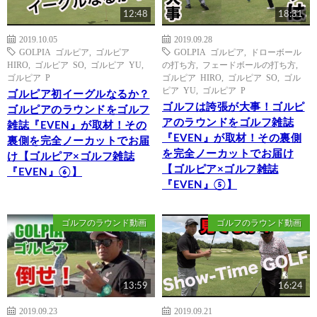
12:48
18:31
2019.10.05
2019.09.28
GOLPIA ゴルピア
,
ゴルピア
GOLPIA ゴルピア
,
ドローボール
HIRO
,
ゴルピア SO
,
ゴルピア YU
,
の打ち方
,
フェードボールの打ち方
,
ゴルピア P
ゴルピア HIRO
,
ゴルピア SO
,
ゴル
ピア YU
,
ゴルピア P
ゴルピア初イーグルなるか？
ゴルフは誇張が大事！ゴルピ
ゴルピアのラウンドをゴルフ
アのラウンドをゴルフ雑誌
雑誌『EVEN』が取材！その
『EVEN』が取材！その裏側
裏側を完全ノーカットでお届
を完全ノーカットでお届け
け【ゴルピア×ゴルフ雑誌
【ゴルピア×ゴルフ雑誌
『EVEN』⑥】
『EVEN』⑤】
ゴルフのラウンド動画
ゴルフのラウンド動画
13:59
16:24
2019.09.23
2019.09.21