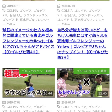
2019.07.10
2019.07.09
GOLPIA ゴルピア
,
ゴルピア
GOLPIA ゴルピア
,
ゴルピア
YU
,
もちけん
,
ラウンドレッスン
,
YU
,
もちけん
,
ラウンドレッスン
,
ゴルピア P
,
恵比寿ゴルフレンジャ
ゴルピア P
,
恵比寿ゴルフレンジャ
ー Yellow
ー Yellow
球筋のイメージの仕方を根本
自己分析能力は高いけど、も
的に間違えている恵比寿ゴル
ちけん先生にはすぐ怒られる
フレンジャーのYellowにゴル
恵比寿ゴルフレンジャーの
ピアのYUちゃんがアドバイス
Yellow｜ゴルピアYUちゃん
【⑤ゴルぴた西4H】
はチップイン！【④ゴルぴた
西3H】
ゴルフのラウンド動画
ゴルフのラウンド動画
13:44
12:45
2019.07.08
2019.07.07
GOLPIA ゴルピア
,
ゴルピア
GOLPIA ゴルピア
,
ゴルピア
YU
,
もちけん
,
YUちゃんのチリチリ
YU
,
もちけん
,
YUちゃんのチリチリ