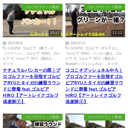
ゴルフのラウンド動画
ゴルフのラウンド動画
10:17
11:12
2019.08.01
2019.07.31
GOLPIA ゴルピア
,
3番ウッド
GOLPIA ゴルピア
,
打ち下ろし
,
（スプーン）
,
ゴルピア HIRO
,
ゴル
ゴルピア HIRO
,
バンカー越え
,
ゴル
ピア P
,
ゴルピア RYU（屋比久）
,
ピア P
,
ゴルピア RYU（屋比久）
,
タイガ
Bushnell（ブッシュネル）
,
タイガ
ナチュラルバンカーの罠｜プ
ココこそブッシュネルやろ｜
ロゴルファーを目指すゴルピ
プロゴルファーを目指すゴル
アRYUとタイガの練習ラウン
ピアRYUとタイガの練習ラウ
ドに密着 feat.ゴルピア
ンドに密着 feat.ゴルピア
HIRO【アートレイクゴルフ
HIRO【アートレイクゴルフ
倶楽部⑤】
倶楽部④】
ゴルフのラウンド動画
ゴルフのラウンド動画