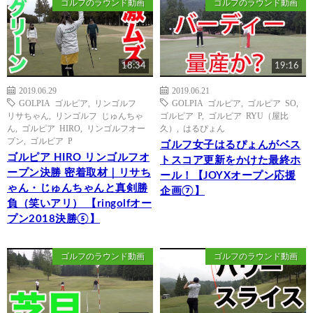
ゴルフのラウンド動画
ゴルフのラウンド動画
18:34
19:16
2019.06.29
2019.06.21
GOLPIA ゴルピア
,
リンゴルフ
GOLPIA ゴルピア
,
ゴルピア SO
,
リサちゃん
,
リンゴルフ じゅんちゃ
ゴルピア P
,
ゴルピア RYU（屋比
ん
,
ゴルピア HIRO
,
リンゴルフオー
久）
,
はるぴょん
プン
,
ゴルピア P
ゴルフ女子はるぴょんがベス
ゴルピア HIRO リンゴルフオ
トスコア更新をかけた最終ホ
ープン決勝 密着取材｜リサち
ール！【JOYXオープン応援
ゃん・じゅんちゃんと真剣勝
企画⑦】
負（笑いアリ） 【ringolfオー
プン2018決勝⑤】
ゴルフのラウンド動画
ゴルフのラウンド動画