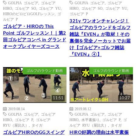
GOLPIA ゴルピア
,
ゴルピア
GOLPIA ゴルピア
,
ゴルピア
HIRO
,
ゴルピア SO
,
ゴルピア YU
,
HIRO
,
ゴルピア SO
,
ゴルピア YU
,
HIROのピロピロGOLFレッスン
,
ゴ
ゴルピア P
ルピア P
321y ワンオンチャレンジ！
ゴルピア・HIROの This
ゴルピアのラウンドをゴルフ
Point ゴルフレッスン！｜第2
雑誌『EVEN』が取材！その
回ゴルピアコンペ in グランド
裏側を完全ノーカットでお届
オークプレイヤーズコース
け【ゴルピア×ゴルフ雑誌
『EVEN』④】
ゴルフのラウンド動画
ゴルフのラウンド動画
11:51
10:27
2019.08.14
2019.08.12
GOLPIA ゴルピア
,
ゴルピア
GOLPIA ゴルピア
,
ゴルピア
HIRO
,
ゴルピア P
,
ゴルピア
HIRO
,
水平素振り
,
ゴルピア P
,
ゴ
RYU（屋比久）
,
タイガ
ルピア RYU（屋比久）
,
タイガ
ゴルピアHIROのGGスイング
HIRO好調の理由は水平素振