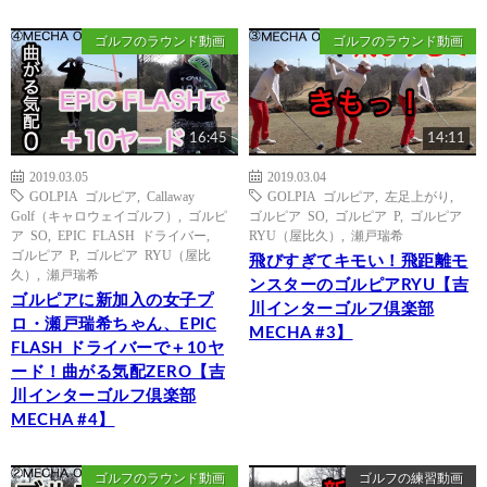
ゴルフのラウンド動画
ゴルフのラウンド動画
16:45
14:11
2019.03.05
2019.03.04
GOLPIA ゴルピア
,
Callaway
GOLPIA ゴルピア
,
左足上がり
,
Golf（キャロウェイゴルフ）
,
ゴルピ
ゴルピア SO
,
ゴルピア P
,
ゴルピア
ア SO
,
EPIC FLASH ドライバー
,
RYU（屋比久）
,
瀬戸瑞希
ゴルピア P
,
ゴルピア RYU（屋比
飛びすぎてキモい！飛距離モ
久）
,
瀬戸瑞希
ンスターのゴルピアRYU【吉
ゴルピアに新加入の女子プ
川インターゴルフ倶楽部
ロ・瀬戸瑞希ちゃん、EPIC
MECHA #3】
FLASH ドライバーで＋10ヤ
ード！曲がる気配ZERO【吉
川インターゴルフ倶楽部
MECHA #4】
ゴルフのラウンド動画
ゴルフの練習動画