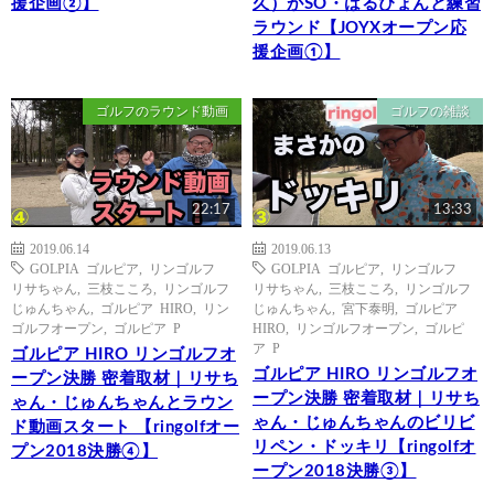
援企画②】
久）がSO・はるぴょんと練習
ラウンド【JOYXオープン応
援企画①】
ゴルフのラウンド動画
ゴルフの雑談
22:17
13:33
2019.06.14
2019.06.13
GOLPIA ゴルピア
,
リンゴルフ
GOLPIA ゴルピア
,
リンゴルフ
リサちゃん
,
三枝こころ
,
リンゴルフ
リサちゃん
,
三枝こころ
,
リンゴルフ
じゅんちゃん
,
ゴルピア HIRO
,
リン
じゅんちゃん
,
宮下泰明
,
ゴルピア
ゴルフオープン
,
ゴルピア P
HIRO
,
リンゴルフオープン
,
ゴルピ
ア P
ゴルピア HIRO リンゴルフオ
ゴルピア HIRO リンゴルフオ
ープン決勝 密着取材｜リサち
ープン決勝 密着取材｜リサち
ゃん・じゅんちゃんとラウン
ゃん・じゅんちゃんのビリビ
ド動画スタート 【ringolfオー
リペン・ドッキリ【ringolfオ
プン2018決勝④】
ープン2018決勝③】