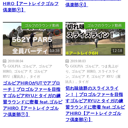
HIRO【アートレイクゴルフ
倶楽部⑧】
倶楽部⑨】
ゴルフのラウンド動画
ゴルフのラウンド動画
13:38
12:18
2019.08.04
2019.08.03
GOLPIA ゴルピア
,
ゴルピア
GOLPIA ゴルピア
,
つま先上が
HIRO
,
ゴルピア P
,
ゴルピア
り
,
ゴルピア HIRO
,
スライスライ
RYU（屋比久）
,
タイガ
ン
,
ゴルピア P
,
ゴルピア RYU（屋
比久）
,
タイガ
ゴルピアHIROがUTでアプロ
切れ味抜群のスライスライ
ーチ｜プロゴルファーを目指
ン！｜プロゴルファーを目指
すゴルピアRYUとタイガの練
すゴルピアRYUとタイガの練
習ラウンドに密着 feat.ゴルピ
習ラウンドに密着 feat.ゴルピ
アHIRO【アートレイクゴル
アHIRO【アートレイクゴル
フ倶楽部⑦】
フ倶楽部⑥】