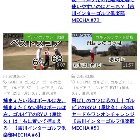
使いやすいのはどっち？【吉
川インターゴルフ倶楽部
MECHA #7】
ゴルフのラウンド動画
ゴルフのラウンド動画
9:07
11:57
2019.03.07
2019.03.06
GOLPIA ゴルピア
,
ボールの位
GOLPIA ゴルピア
,
ゴルピア SO
,
置
,
ゴルピア SO
,
ゴルピア P
,
ゴル
ゴルピア P
,
ゴルピア RYU（屋比
ピア RYU（屋比久）
,
瀬戸瑞希
久）
,
瀬戸瑞希
捕まえたい時はボールは左。
飛ばしのコツは芯の上｜ゴル
捕まえたくない時はボールは
ピアのRYU（屋比久）が381
右。ゴルピアのRYU（屋比
ヤードをワンオンチャレンジ
久）は「右に置いて捕まえ
【吉川インターゴルフ倶楽部
る」【吉川インターゴルフ倶
MECHA #5】
楽部MECHA #6】