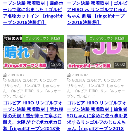
ープン決勝 密着取材｜最終ホ
ープン決勝 密着取材｜ゴルピ
ールで遂に出ました！ゴルピ
アHIRO vs リンゴルフじゅん
ア名物カットイン 【ringolfオ
ちゃん 劇場 【ringolfオープ
ープン2018決勝⑪】
ン2018決勝⑩】
ゴルフのラウンド動画
ゴルフのラウンド動画
12:05
10:02
2019.07.03
2019.07.02
GOLPIA ゴルピア
,
リンゴルフ
GOLPIA ゴルピア
,
リンゴルフ
リサちゃん
,
リンゴルフ じゅんちゃ
リサちゃん
,
リンゴルフ じゅんちゃ
ん
,
ゴルピア HIRO
,
リンゴルフオー
ん
,
ゴルピア HIRO
,
リンゴルフオー
プン
,
ゴルピア P
プン
,
ゴルピア P
ゴルピア HIRO リンゴルフオ
ゴルピア HIRO リンゴルフオ
ープン決勝 密着取材｜荒れ模
ープン決勝 密着取材｜編集者
様の天候！雪が降って寒さに
SOちゃんに多めに使う事を要
耐え、太陽がでてポカポカ日
求するリンゴルフのじゅんち
和【ringolfオープン2018決
ゃん【ringolfオープン2018