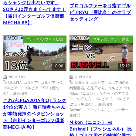
らシャンクは出ないです。
プロゴルファーを目指すゴル
SOさんは浮きまくってます！
ピアRYU（屋比久）のクラブ
【吉川インターゴルフ倶楽部
セッティング
MECHA #9】
ゴルフのラウンド動画
ゴルフのラウンド動画
10:08
15:19
2019.03.09
2019.03.08
GOLPIA ゴルピア
,
ゴルピア SO
,
GOLPIA ゴルピア
,
ゴルフ用の距
ゴルピア P
,
ゴルピア RYU（屋比
離測定器
,
左足下がり
,
ゴルピア SO
,
久）
,
瀬戸瑞希
Nikon（ニコン）
,
40ヤードのアプロ
ーチの打ち方
,
ゴルピア P
,
ゴルピア
これがLPGA2019年QTランク
RYU（屋比久）
,
瀬戸瑞希
,
19位の実力！瀬戸瑞希ちゃん
Bushnell（ブッシュネル）
,
レーザー
が本領発揮のベタピンショッ
距離計
ト【吉川インターゴルフ倶楽
Nikon（ニコン） vs
部MECHA #8】
Bushnell（ブッシュネル） 比
較｜ゴルフ用の距離測定器で