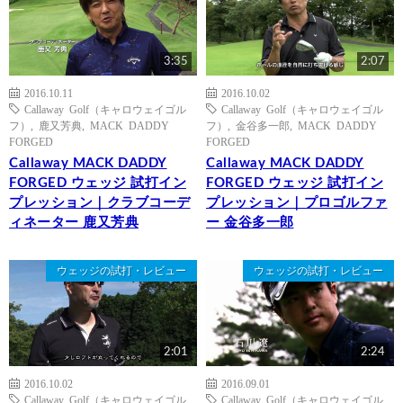
3:35
2:07
2016.10.11
2016.10.02
Callaway Golf（キャロウェイゴル
Callaway Golf（キャロウェイゴル
フ）
,
鹿又芳典
,
MACK DADDY
フ）
,
金谷多一郎
,
MACK DADDY
FORGED
FORGED
Callaway MACK DADDY
Callaway MACK DADDY
FORGED ウェッジ 試打イン
FORGED ウェッジ 試打イン
プレッション｜クラブコーデ
プレッション｜プロゴルファ
ィネーター 鹿又芳典
ー 金谷多一郎
ウェッジの試打・レビュー
ウェッジの試打・レビュー
2:01
2:24
2016.10.02
2016.09.01
Callaway Golf（キャロウェイゴル
Callaway Golf（キャロウェイゴル