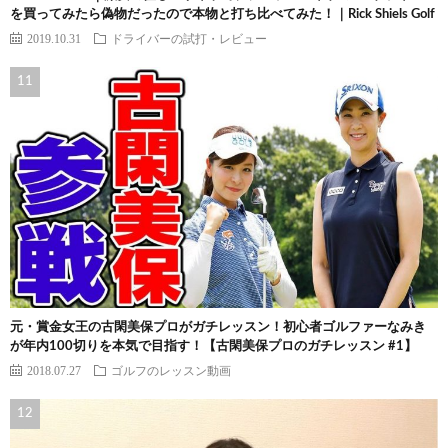
を買ってみたら偽物だったので本物と打ち比べてみた！｜Rick Shiels Golf
2019.10.31
ドライバーの試打・レビュー
元・賞金女王の古閑美保プロがガチレッスン！初心者ゴルファーなみき
が年内100切りを本気で目指す！【古閑美保プロのガチレッスン #1】
2018.07.27
ゴルフのレッスン動画