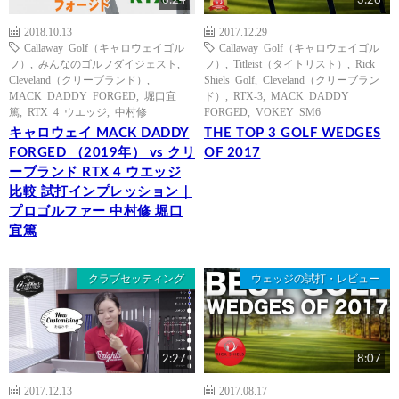
6:24
3:26
2018.10.13
2017.12.29
Callaway Golf（キャロウェイゴル
Callaway Golf（キャロウェイゴル
フ）
,
みんなのゴルフダイジェスト
,
フ）
,
Titleist（タイトリスト）
,
Rick
Cleveland（クリーブランド）
,
Shiels Golf
,
Cleveland（クリーブラン
MACK DADDY FORGED
,
堀口宜
ド）
,
RTX-3
,
MACK DADDY
篤
,
RTX 4 ウエッジ
,
中村修
FORGED
,
VOKEY SM6
キャロウェイ MACK DADDY
THE TOP 3 GOLF WEDGES
FORGED （2019年） vs クリ
OF 2017
ーブランド RTX 4 ウエッジ
比較 試打インプレッション｜
プロゴルファー 中村修 堀口
宜篤
クラブセッティング
ウェッジの試打・レビュー
2:27
8:07
2017.12.13
2017.08.17