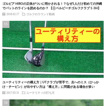
ゴルピア HIROの正体がついに明かされる！？なぜ1人だけ初めての沖縄
でパットのラインを読めるのか？ 【④ベルビーチゴルフクラブ 1-3H】
2018.02.17
ゴルフのラウンド動画
ユーティリティーの構え方｜UTクラブが苦手で、左へのミス（ひっか
け・チーピン）が出やすい方は「構え方」に問題がある場合が多い
2017.05.31
ユーテリティの打ち方