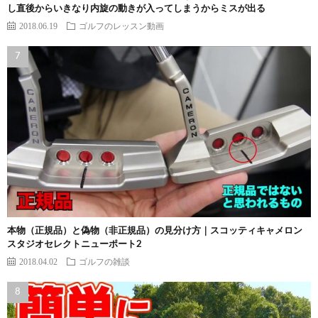
し直後からいきなり内旋の動きが入ってしまうからミスが出る
2018.06.19
ゴルフのレッスン動画
本物（正規品）と偽物（非正規品）の見分け方｜スコッティキャメロン
スタジオセレクトニューポート2
2018.04.02
ゴルフの雑談