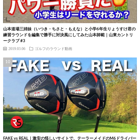
山本道場三姉妹（いつき・ちさと・もえな）と小学6年生りょうすけ君の
練習ラウンドを編集で勝手に対決風にしてみた山本師範｜山東カントリ
ークラブ #3
2019.03.06
ゴルフのラウンド動画
FAKE vs REAL｜激安の怪しいサイトで、テーラーメイドのM6ドライバー