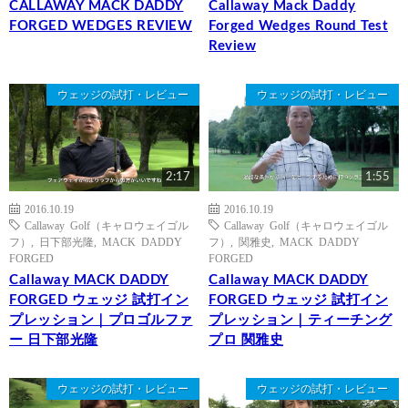
CALLAWAY MACK DADDY
Callaway Mack Daddy
FORGED WEDGES REVIEW
Forged Wedges Round Test
Review
ウェッジの試打・レビュー
ウェッジの試打・レビュー
2:17
1:55
2016.10.19
2016.10.19
Callaway Golf（キャロウェイゴル
Callaway Golf（キャロウェイゴル
フ）
,
日下部光隆
,
MACK DADDY
フ）
,
関雅史
,
MACK DADDY
FORGED
FORGED
Callaway MACK DADDY
Callaway MACK DADDY
FORGED ウェッジ 試打イン
FORGED ウェッジ 試打イン
プレッション｜プロゴルファ
プレッション｜ティーチング
ー 日下部光隆
プロ 関雅史
ウェッジの試打・レビュー
ウェッジの試打・レビュー