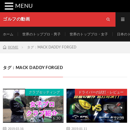
MENU
ゴルフの動画
ホーム
世界のトッププロ・男子
世界のトッププロ・女子
日本の
HOME
タグ：MACK DADDY FORGED
タグ：MACK DADDY FORGED
クラブセッティング
ドライバーの試打・レビュー
6:30
19:39
2019.03.16
2019.01.11