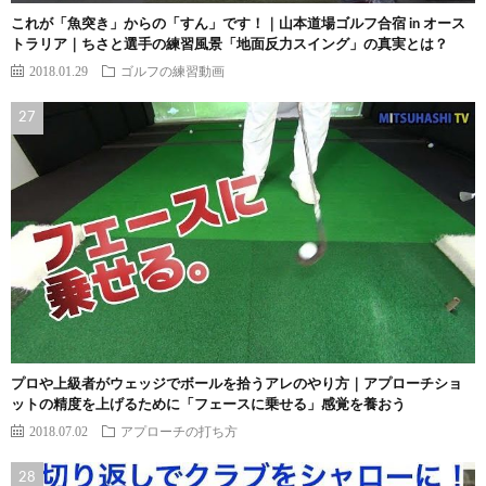
これが「魚突き」からの「すん」です！｜山本道場ゴルフ合宿 in オース
トラリア｜ちさと選手の練習風景「地面反力スイング」の真実とは？
2018.01.29
ゴルフの練習動画
プロや上級者がウェッジでボールを拾うアレのやり方｜アプローチショ
ットの精度を上げるために「フェースに乗せる」感覚を養おう
2018.07.02
アプローチの打ち方