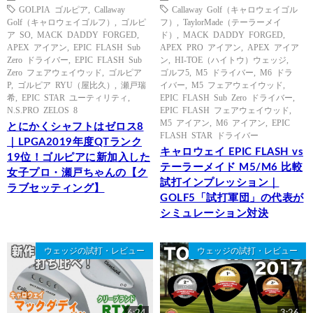
GOLPIA ゴルピア
,
Callaway
Callaway Golf（キャロウェイゴル
Golf（キャロウェイゴルフ）
,
ゴルピ
フ）
,
TaylorMade（テーラーメイ
ア SO
,
MACK DADDY FORGED
,
ド）
,
MACK DADDY FORGED
,
APEX アイアン
,
EPIC FLASH Sub
APEX PRO アイアン
,
APEX アイア
Zero ドライバー
,
EPIC FLASH Sub
ン
,
HI-TOE（ハイトウ）ウェッジ
,
Zero フェアウェイウッド
,
ゴルピア
ゴルフ5
,
M5 ドライバー
,
M6 ドラ
P
,
ゴルピア RYU（屋比久）
,
瀬戸瑞
イバー
,
M5 フェアウェイウッド
,
希
,
EPIC STAR ユーティリティ
,
EPIC FLASH Sub Zero ドライバー
,
N.S.PRO ZELOS 8
EPIC FLASH フェアウェイウッド
,
M5 アイアン
,
M6 アイアン
,
EPIC
とにかくシャフトはゼロス8
FLASH STAR ドライバー
｜LPGA2019年度QTランク
キャロウェイ EPIC FLASH vs
19位！ゴルピアに新加入した
テーラーメイド M5/M6 比較
女子プロ・瀬戸ちゃんの【ク
試打インプレッション｜
ラブセッティング】
GOLF5「試打軍団」の代表が
シミュレーション対決
ウェッジの試打・レビュー
ウェッジの試打・レビュー