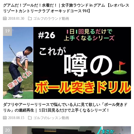
グアムだ！プールだ！水着だ！｜女子旅ラウンド in グアム 【レオパレス
リゾートカントリークラブ オーキッドコース 9H】
2018.01.30
ゴルフのラウンド動画
ダフリやアーリーリリースで悩んでいる人に見て欲しい「ボール突きド
リル」の連続再生｜ 1日1回見るだけで上手くなるシリーズ！
2018.08.15
ゴルフのレッスン動画