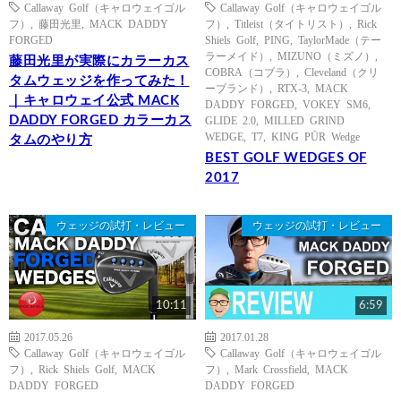
Callaway Golf（キャロウェイゴル
Callaway Golf（キャロウェイゴル
フ）
,
藤田光里
,
MACK DADDY
フ）
,
Titleist（タイトリスト）
,
Rick
FORGED
Shiels Golf
,
PING
,
TaylorMade（テー
ラーメイド）
,
MIZUNO（ミズノ）
,
藤田光里が実際にカラーカス
COBRA（コブラ）
,
Cleveland（クリ
タムウェッジを作ってみた！
ーブランド）
,
RTX-3
,
MACK
｜キャロウェイ公式 MACK
DADDY FORGED
,
VOKEY SM6
,
DADDY FORGED カラーカス
GLIDE 2.0
,
MILLED GRIND
WEDGE
,
T7
,
KING PŪR Wedge
タムのやり方
BEST GOLF WEDGES OF
2017
ウェッジの試打・レビュー
ウェッジの試打・レビュー
10:11
6:59
2017.05.26
2017.01.28
Callaway Golf（キャロウェイゴル
Callaway Golf（キャロウェイゴル
フ）
,
Rick Shiels Golf
,
MACK
フ）
,
Mark Crossfield
,
MACK
DADDY FORGED
DADDY FORGED