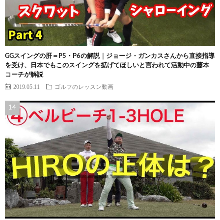
GGスイングの肝＝P5・P6の解説｜ジョージ・ガンカスさんから直接指導
を受け、日本でもこのスイングを拡げてほしいと言われて活動中の藤本
コーチが解説
2019.05.11
ゴルフのレッスン動画