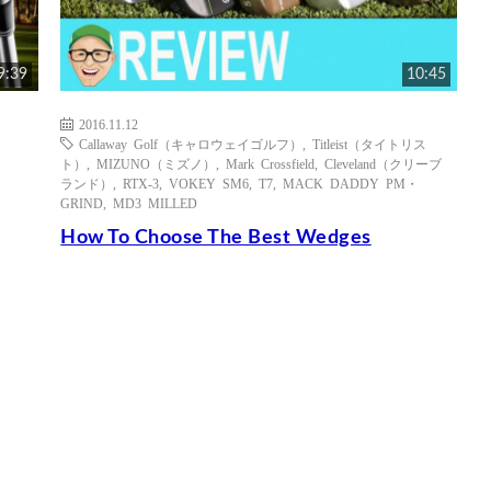
9:39
10:45
2016.11.12
Callaway Golf（キャロウェイゴルフ）
,
Titleist（タイトリス
ト）
,
MIZUNO（ミズノ）
,
Mark Crossfield
,
Cleveland（クリーブ
ランド）
,
RTX-3
,
VOKEY SM6
,
T7
,
MACK DADDY PM・
GRIND
,
MD3 MILLED
How To Choose The Best Wedges