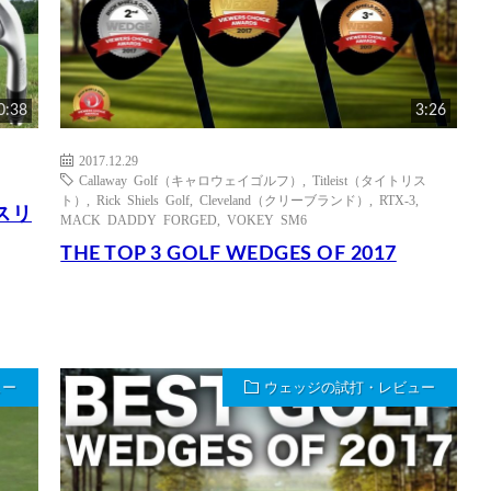
0:38
3:26
2017.12.29
Callaway Golf（キャロウェイゴルフ）
,
Titleist（タイトリス
ト）
,
Rick Shiels Golf
,
Cleveland（クリーブランド）
,
RTX-3
,
スリ
MACK DADDY FORGED
,
VOKEY SM6
THE TOP 3 GOLF WEDGES OF 2017
ュー
ウェッジの試打・レビュー