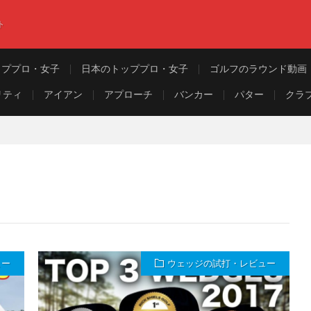
ト
ッププロ・女子
日本のトッププロ・女子
ゴルフのラウンド動画
リティ
アイアン
アプローチ
バンカー
パター
クラ
ュー
ウェッジの試打・レビュー