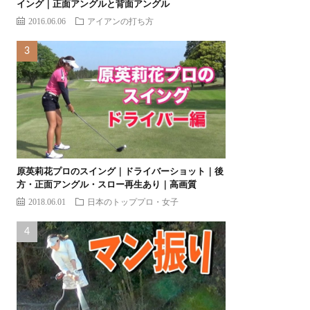
イング｜正面アングルと背面アングル
2016.06.06
アイアンの打ち方
原英莉花プロのスイング｜ドライバーショット｜後
方・正面アングル・スロー再生あり｜高画質
2018.06.01
日本のトッププロ・女子