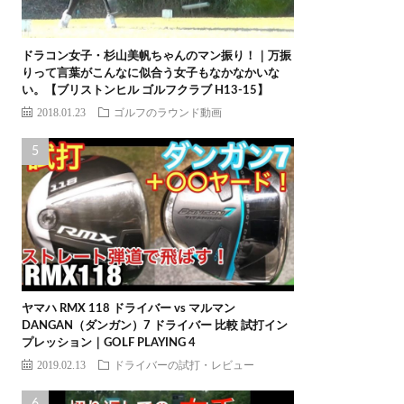
ドラコン女子・杉山美帆ちゃんのマン振り！｜万振
りって言葉がこんなに似合う女子もなかなかいな
い。【ブリストンヒル ゴルフクラブ H13-15】
2018.01.23
ゴルフのラウンド動画
ヤマハ RMX 118 ドライバー vs マルマン
DANGAN（ダンガン）7 ドライバー 比較 試打イン
プレッション｜GOLF PLAYING 4
2019.02.13
ドライバーの試打・レビュー