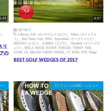
1:49
8:07
2017.08.17
ド）
,
Callaway Golf（キャロウェイゴルフ）
,
Titleist（タイトリス
ト）
,
Rick Shiels Golf
,
PING
,
TaylorMade（テーラーメイド）
,
MIZUNO（ミズノ）
,
COBRA（コブラ）
,
Cleveland（クリーブラ
スリ
ンド）
,
RTX-3
,
MACK DADDY FORGED
,
VOKEY SM6
,
GLIDE 2.0
,
MILLED GRIND WEDGE
,
T7
,
KING PŪR Wedge
ュアの
BEST GOLF WEDGES OF 2017
ュー
ウェッジの試打・レビュー