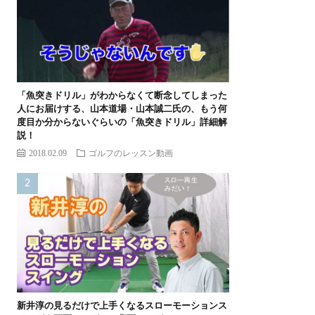
「魚突きドリル」がわからなくて断念してしまった
人にお届けする、山本道場・山本誠二氏の、もう何
度目か分からないぐらいの「魚突きドリル」詳細解
説！
2018.02.09
ゴルフのレッスン動画
新井淳の見るだけで上手くなるスローモーションス