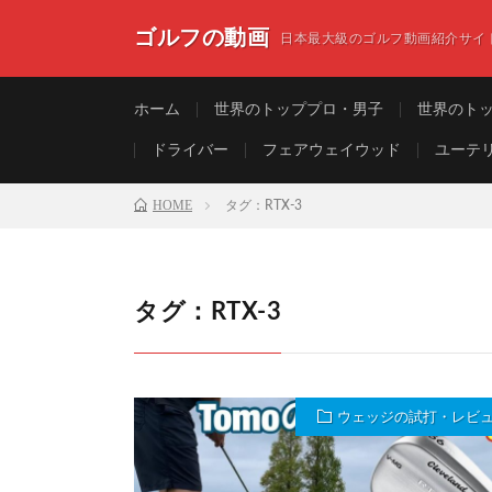
ゴルフの動画
日本最大級のゴルフ動画紹介サイ
ホーム
世界のトッププロ・男子
世界のト
ドライバー
フェアウェイウッド
ユーテ
HOME
タグ：RTX-3
タグ：RTX-3
ウェッジの試打・レビ