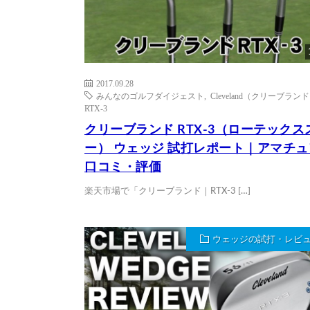
2017.09.28
みんなのゴルフダイジェスト
,
Cleveland（クリーブラン
RTX-3
クリーブランド RTX-3（ローテックス
ー） ウェッジ 試打レポート｜アマチ
口コミ・評価
楽天市場で「クリーブランド｜RTX-3 […]
ウェッジの試打・レビ