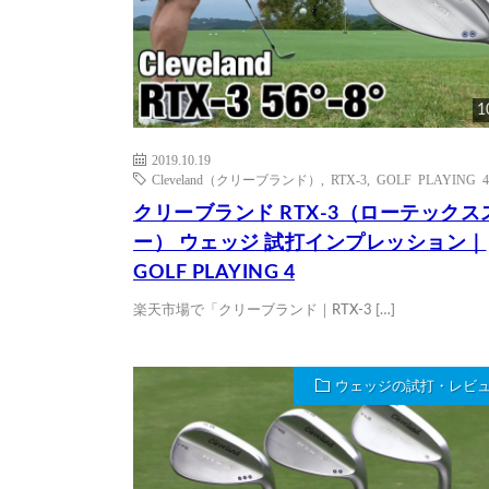
1
2019.10.19
Cleveland（クリーブランド）
,
RTX-3
,
GOLF PLAYING 4
クリーブランド RTX-3（ローテックス
ー） ウェッジ 試打インプレッション｜
GOLF PLAYING 4
楽天市場で「クリーブランド｜RTX-3 […]
ウェッジの試打・レビ