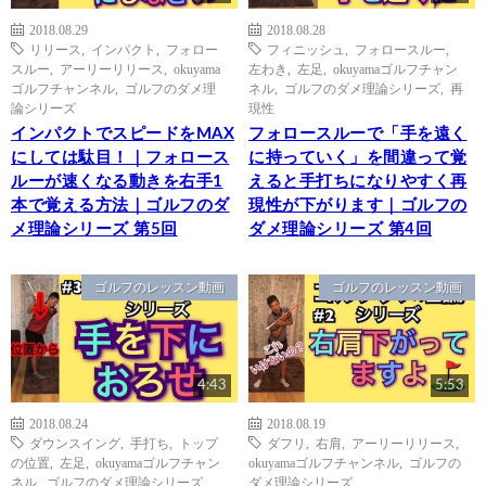
2018.08.29
2018.08.28
リリース
,
インパクト
,
フォロー
フィニッシュ
,
フォロースルー
,
スルー
,
アーリーリリース
,
okuyama
左わき
,
左足
,
okuyamaゴルフチャン
ゴルフチャンネル
,
ゴルフのダメ理
ネル
,
ゴルフのダメ理論シリーズ
,
再
論シリーズ
現性
インパクトでスピードをMAX
フォロースルーで「手を遠く
にしては駄目！｜フォロース
に持っていく」を間違って覚
ルーが速くなる動きを右手1
えると手打ちになりやすく再
本で覚える方法｜ゴルフのダ
現性が下がります｜ゴルフの
メ理論シリーズ 第5回
ダメ理論シリーズ 第4回
ゴルフのレッスン動画
ゴルフのレッスン動画
4:43
5:53
2018.08.24
2018.08.19
ダウンスイング
,
手打ち
,
トップ
ダフリ
,
右肩
,
アーリーリリース
,
の位置
,
左足
,
okuyamaゴルフチャン
okuyamaゴルフチャンネル
,
ゴルフの
ネル
,
ゴルフのダメ理論シリーズ
ダメ理論シリーズ