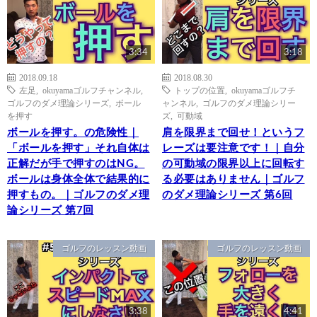
3:34
3:18
2018.09.18
2018.08.30
左足
,
okuyamaゴルフチャンネル
,
トップの位置
,
okuyamaゴルフチ
ゴルフのダメ理論シリーズ
,
ボール
ャンネル
,
ゴルフのダメ理論シリー
を押す
ズ
,
可動域
ボールを押す。の危険性｜
肩を限界まで回せ！というフ
「ボールを押す」それ自体は
レーズは要注意です！｜自分
正解だが手で押すのはNG。
の可動域の限界以上に回転す
ボールは身体全体で結果的に
る必要はありません｜ゴルフ
押すもの。｜ゴルフのダメ理
のダメ理論シリーズ 第6回
論シリーズ 第7回
ゴルフのレッスン動画
ゴルフのレッスン動画
3:38
4:41