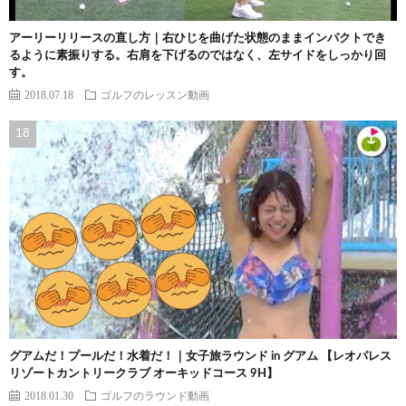
アーリーリリースの直し方｜右ひじを曲げた状態のままインパクトでき
るように素振りする。右肩を下げるのではなく、左サイドをしっかり回
す。
2018.07.18
ゴルフのレッスン動画
グアムだ！プールだ！水着だ！｜女子旅ラウンド in グアム 【レオパレス
リゾートカントリークラブ オーキッドコース 9H】
2018.01.30
ゴルフのラウンド動画