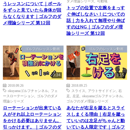
ダメ理論シリーズ
,
可動域
うレッスンについて｜ボール
トップの位置で左腕をまっす
をずっと見ていたら身体が回
ぐ伸ばしなさい！についての
らなくなります｜ゴルフのダ
話｜力を入れて無理やり伸ば
メ理論シリーズ 第12回
すのはNG｜ゴルフのダメ理
論シリーズ 第12回
ゴルフのレッスン動画
ゴルフのレッスン動画
3:34
3:15
2018.09.26
2018.09.25
okuyamaゴルフチャンネル
,
フェ
スライス
,
アウトサイドイン
,
右
ースローテーション
,
ゴルフのダメ
足
,
左足
,
okuyamaゴルフチャンネル
,
理論シリーズ
ゴルフのダメ理論シリーズ
ローテーションが出来ている
あなたが右足を蹴るとスライ
人がそれ以上ローテーション
スしまくる理由｜右足を蹴っ
をかける必要はありません。
ていいのは左足がちゃんと動
引っかけます。｜ゴルフのダ
いている人限定です｜ゴルフ