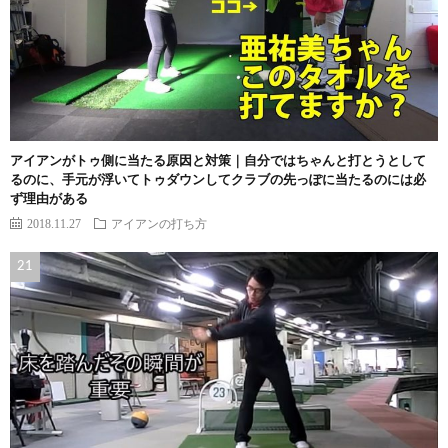
アイアンがトゥ側に当たる原因と対策｜自分ではちゃんと打とうとして
るのに、手元が浮いてトゥダウンしてクラブの先っぽに当たるのには必
ず理由がある
2018.11.27
アイアンの打ち方