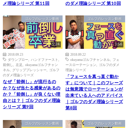
メ理論シリーズ 第11回
のダメ理論シリーズ 第10回
ゴルフのレッスン動画
ゴルフのレッスン動画
5:24
3:56
2018.09.23
2018.09.22
ダウンブロー
,
ハンドファースト
,
okuyamaゴルフチャンネル
,
フェ
前倒し
,
左足
,
okuyamaゴルフチャン
ースローテーション
,
ゴルフのダメ
ネル
,
グリッププレッシャー
,
ゴルフ
理論シリーズ
のダメ理論シリーズ
「フェースを真っ直ぐ動か
なぜ「前倒し」が流行るの
す」について｜このフレーズ
か？なぜ当たる感覚があるの
は無意識でローテーションが
か？「前倒し」が良くない理
出来ている人へのアドバイス
由とは？｜ゴルフのダメ理論
｜ゴルフのダメ理論シリーズ
シリーズ 第9回
第8回
ゴルフのレッスン動画
ゴルフのレッスン動画