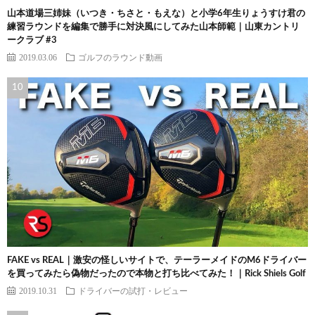
山本道場三姉妹（いつき・ちさと・もえな）と小学6年生りょうすけ君の
練習ラウンドを編集で勝手に対決風にしてみた山本師範｜山東カントリ
ークラブ #3
2019.03.06
ゴルフのラウンド動画
FAKE vs REAL｜激安の怪しいサイトで、テーラーメイドのM6ドライバー
を買ってみたら偽物だったので本物と打ち比べてみた！｜Rick Shiels Golf
2019.10.31
ドライバーの試打・レビュー