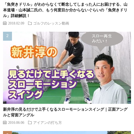
「魚突きドリル」がわからなくて断念してしまった人にお届けする、山
本道場・山本誠二氏の、もう何度目か分からないぐらいの「魚突きドリ
ル」詳細解説！
2018.02.09
ゴルフのレッスン動画
新井淳の見るだけで上手くなるスローモーションスイング｜正面アング
ルと背面アングル
2016.06.06
アイアンの打ち方