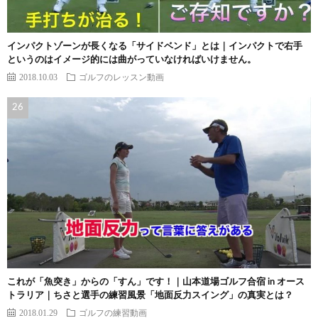
インパクトゾーンが長くなる「サイドベンド」とは｜インパクトで右手
というのはイメージ的には曲がっていなければいけません。
2018.10.03
ゴルフのレッスン動画
これが「魚突き」からの「すん」です！｜山本道場ゴルフ合宿 in オース
トラリア｜ちさと選手の練習風景「地面反力スイング」の真実とは？
2018.01.29
ゴルフの練習動画