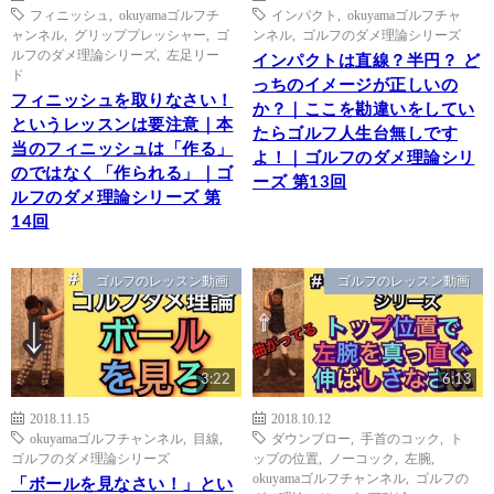
フィニッシュ
,
okuyamaゴルフチ
インパクト
,
okuyamaゴルフチャ
ャンネル
,
グリッププレッシャー
,
ゴ
ンネル
,
ゴルフのダメ理論シリーズ
ルフのダメ理論シリーズ
,
左足リー
インパクトは直線？半円？ ど
ド
っちのイメージが正しいの
フィニッシュを取りなさい！
か？｜ここを勘違いをしてい
というレッスンは要注意｜本
たらゴルフ人生台無しです
当のフィニッシュは「作る」
よ！｜ゴルフのダメ理論シリ
のではなく「作られる」｜ゴ
ーズ 第13回
ルフのダメ理論シリーズ 第
14回
ゴルフのレッスン動画
ゴルフのレッスン動画
3:22
6:13
2018.11.15
2018.10.12
okuyamaゴルフチャンネル
,
目線
,
ダウンブロー
,
手首のコック
,
ト
ゴルフのダメ理論シリーズ
ップの位置
,
ノーコック
,
左腕
,
okuyamaゴルフチャンネル
,
ゴルフの
「ボールを見なさい！」とい