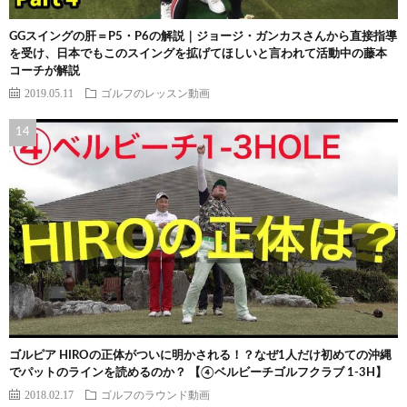
GGスイングの肝＝P5・P6の解説｜ジョージ・ガンカスさんから直接指導
を受け、日本でもこのスイングを拡げてほしいと言われて活動中の藤本
コーチが解説
2019.05.11
ゴルフのレッスン動画
ゴルピア HIROの正体がついに明かされる！？なぜ1人だけ初めての沖縄
でパットのラインを読めるのか？ 【④ベルビーチゴルフクラブ 1-3H】
2018.02.17
ゴルフのラウンド動画