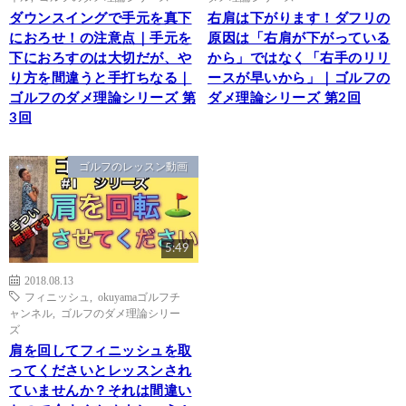
ダウンスイングで手元を真下
右肩は下がります！ダフリの
におろせ！の注意点｜手元を
原因は「右肩が下がっている
下におろすのは大切だが、や
から」ではなく「右手のリリ
り方を間違うと手打ちなる｜
ースが早いから」｜ゴルフの
ゴルフのダメ理論シリーズ 第
ダメ理論シリーズ 第2回
3回
ゴルフのレッスン動画
5:49
2018.08.13
フィニッシュ
,
okuyamaゴルフチ
ャンネル
,
ゴルフのダメ理論シリー
ズ
肩を回してフィニッシュを取
ってくださいとレッスンされ
ていませんか？それは間違い