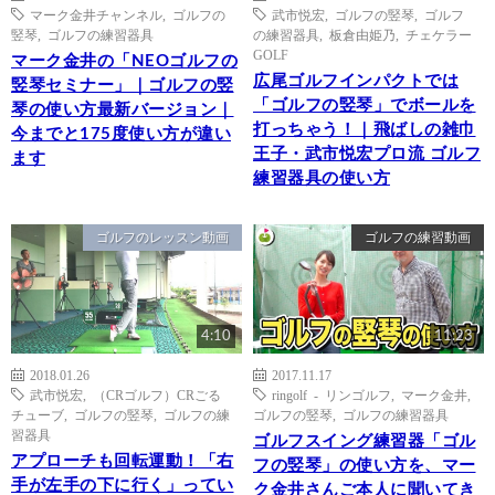
マーク金井チャンネル
,
ゴルフの
武市悦宏
,
ゴルフの竪琴
,
ゴルフ
竪琴
,
ゴルフの練習器具
の練習器具
,
板倉由姫乃
,
チェケラー
GOLF
マーク金井の「NEOゴルフの
広尾ゴルフインパクトでは
竪琴セミナー」｜ゴルフの竪
「ゴルフの竪琴」でボールを
琴の使い方最新バージョン｜
打っちゃう！｜飛ばしの雑巾
今までと175度使い方が違い
王子・武市悦宏プロ流 ゴルフ
ます
練習器具の使い方
ゴルフのレッスン動画
ゴルフの練習動画
4:10
11:23
2018.01.26
2017.11.17
武市悦宏
,
（CRゴルフ）CRごる
ringolf - リンゴルフ
,
マーク金井
,
チューブ
,
ゴルフの竪琴
,
ゴルフの練
ゴルフの竪琴
,
ゴルフの練習器具
習器具
ゴルフスイング練習器「ゴル
アプローチも回転運動！「右
フの竪琴」の使い方を、マー
手が左手の下に行く」ってい
ク金井さんご本人に聞いてき