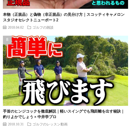
本物（正規品）と偽物（非正規品）の見分け方｜スコッティキャメロン
スタジオセレクトニューポート2
2018.04.02
ゴルフの雑談
手首のヒンジコックを徹底解説｜軽いスイングでも飛距離を出す秘訣｜
釣りよかでしょう × 中井学プロ
2018.10.31
ゴルフのレッスン動画