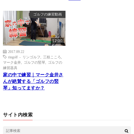
ゴルフの練習動画
12:00
2017.09.22
ringolf - リンゴルフ
,
三枝こころ
,
マーク金井
,
ゴルフの竪琴
,
ゴルフの
練習器具
家の中で練習｜マーク金井さ
んが絶賛する「ゴルフの竪
琴」知ってますか？
サイト内検索