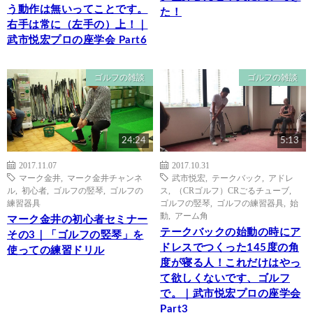
う動作は無いってことです。
た！
右手は常に（左手の）上！｜
武市悦宏プロの座学会 Part6
ゴルフの雑談
ゴルフの雑談
24:24
5:13
2017.11.07
2017.10.31
マーク金井
,
マーク金井チャンネ
武市悦宏
,
テークバック
,
アドレ
ル
,
初心者
,
ゴルフの竪琴
,
ゴルフの
ス
,
（CRゴルフ）CRごるチューブ
,
練習器具
ゴルフの竪琴
,
ゴルフの練習器具
,
始
動
,
アーム角
マーク金井の初心者セミナー
テークバックの始動の時にア
その3｜「ゴルフの竪琴」を
ドレスでつくった145度の角
使っての練習ドリル
度が寝る人！これだけはやっ
て欲しくないです、ゴルフ
で。｜武市悦宏プロの座学会
Part3