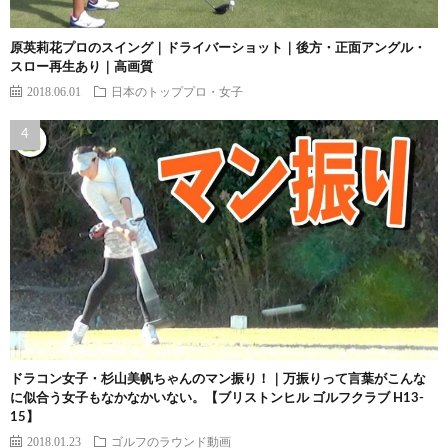
原英莉花プロのスイング｜ドライバーショット｜後方・正面アングル・
スロー再生あり｜高画質
2018.06.01
日本のトッププロ・女子
ドラコン女子・杉山美帆ちゃんのマン振り！｜万振りって言葉がこんな
に似合う女子もなかなかいない。【ブリストンヒル ゴルフクラブ H13-
15】
2018.01.23
ゴルフのラウンド動画