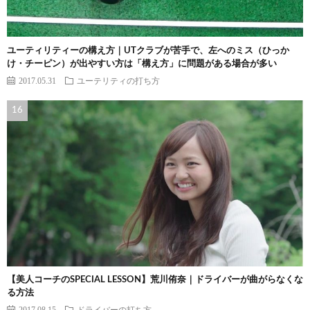
ユーティリティーの構え方｜UTクラブが苦手で、左へのミス（ひっか
け・チーピン）が出やすい方は「構え方」に問題がある場合が多い
2017.05.31
ユーテリティの打ち方
【美人コーチのSPECIAL LESSON】荒川侑奈｜ドライバーが曲がらなくな
る方法
2017.08.15
ドライバーの打ち方