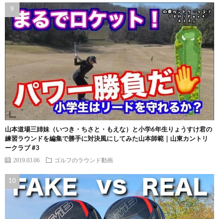
山本道場三姉妹（いつき・ちさと・もえな）と小学6年生りょうすけ君の
練習ラウンドを編集で勝手に対決風にしてみた山本師範｜山東カントリ
ークラブ #3
2019.03.06
ゴルフのラウンド動画