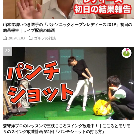
山本道場いつき選手の「パナソニックオープンレディース2019」初日の
結果報告｜ライブ配信の録画
2019.05.03
ゴルフの雑談
森守洋プロのレッスンで三枝こころスイング改造中！｜こころとモリモ
リのスイング改造計画 第1回「パンチショットの打ち方」